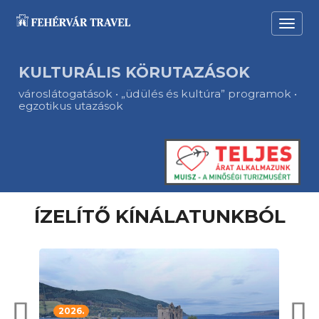
KULTURÁLIS KÖRUTAZÁSOK
városlátogatások • „üdülés és kultúra” programok •
egzotikus utazások
ÍZELÍTŐ KÍNÁLATUNKBÓL
2026.
20