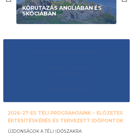
KÖRUTAZÁS ANGLIÁBAN ÉS
A
SKÓCIÁBAN
GI
FEHÉRVÁR TRAVEL BÓNUSZ
EGYÉB FONTOS
TUDNIVALÓK
PARTNEREINKNEK
2026-27-ES TÉLI PROGRAMJAINK – ELŐZETES
ÉRTESÍTÉSKÉRÉS ÉS TERVEZETT IDŐPONTOK
ÚJDONSÁGOK A TÉLI IDŐSZAKRA