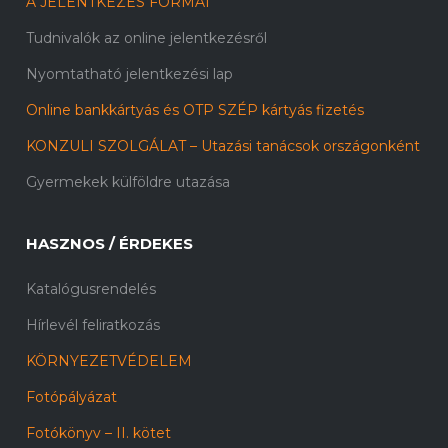
A JELENTKEZÉS FORMÁI
Tudnivalók az online jelentkezésről
Nyomtatható jelentkezési lap
Online bankkártyás és OTP SZÉP kártyás fizetés
KONZULI SZOLGÁLAT – Utazási tanácsok országonként
Gyermekek külföldre utazása
HASZNOS / ÉRDEKES
Katalógusrendelés
Hírlevél feliratkozás
KÖRNYEZETVÉDELEM
Fotópályázat
Fotókönyv – II. kötet