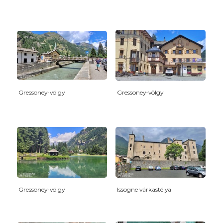
Gressoney-völgy
Gressoney-völgy
Gressoney-völgy
Issogne várkastélya