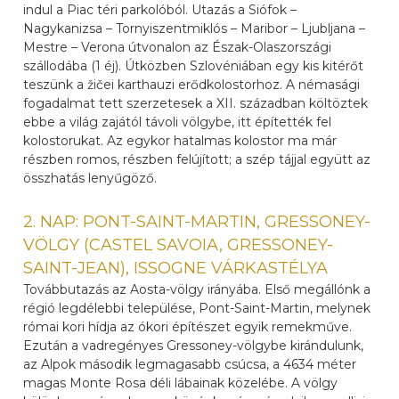
indul a Piac téri parkolóból. Utazás a Siófok –
Nagykanizsa – Tornyiszentmiklós – Maribor – Ljubljana –
Mestre – Verona útvonalon az Észak-Olaszországi
szállodába (1 éj). Útközben Szlovéniában egy kis kitérőt
teszünk a žičei karthauzi erődkolostorhoz. A némasági
fogadalmat tett szerzetesek a XII. században költöztek
ebbe a világ zajától távoli völgybe, itt építették fel
kolostorukat. Az egykor hatalmas kolostor ma már
részben romos, részben felújított; a szép tájjal együtt az
összhatás lenyűgöző.
2. NAP: PONT-SAINT-MARTIN, GRESSONEY-
VÖLGY (CASTEL SAVOIA, GRESSONEY-
SAINT-JEAN), ISSOGNE VÁRKASTÉLYA
Továbbutazás az Aosta-völgy irányába. Első megállónk a
régió legdélebbi települése, Pont-Saint-Martin, melynek
római kori hídja az ókori építészet egyik remekműve.
Ezután a vadregényes Gressoney-völgybe kirándulunk,
az Alpok második legmagasabb csúcsa, a 4634 méter
magas Monte Rosa déli lábainak közelébe. A völgy