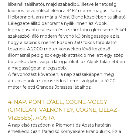
lábainál található), majd szabadidő, illetve lehetőség
kabinos felvonókkal elérni a 3462 méter magas Punta
Helbronnert, ami már a Mont Blanc közelében található.
Lélegzetelállító panoráma nyílik innen az Alpok
legmagasabb csúcsaira és a számtalan gleccserre. A két
szakaszból álló modern felvonó különlegessége az is,
hogy a kabinok menet közben 360 fokos fordulatot
tesznek. A 2000 méter környékén lévő középső
állomásnál pedig sok egyéb attrakció mellett egy szép
botanikus kert várja a látogatókat; az Alpok talán ebben
a magasságban a legszebb.
A felvonózást követően, a nap zárásaképpen még
átruccanunk a szomszédos Ferret-völgybe, a 4200
méter feletti Grandes Jorasses lábaihoz.
4. NAP: PONT D’AEL, COGNE-VÖLGY
(GIMILLAN, VALNONTEY, COGNE, LILLAZ
VÍZESÉS), AOSTA
A nap első részében a Piemont és Aosta határán
emelkedő Gran Paradiso környékére kirándulunk. Ez a