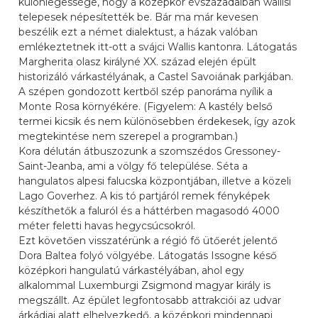
különlegessége, hogy a középkor évszázadaiban wallisi
telepesek népesítették be. Bár ma már kevesen
beszélik ezt a német dialektust, a házak valóban
emlékeztetnek itt-ott a svájci Wallis kantonra. Látogatás
Margherita olasz királyné XX. század elején épült
historizáló várkastélyának, a Castel Savoiának parkjában.
A szépen gondozott kertből szép panoráma nyílik a
Monte Rosa környékére. (Figyelem: A kastély belső
termei kicsik és nem különösebben érdekesek, így azok
megtekintése nem szerepel a programban.)
Kora délután átbuszozunk a szomszédos Gressoney-
Saint-Jeanba, ami a völgy fő települése. Séta a
hangulatos alpesi falucska központjában, illetve a közeli
Lago Goverhez. A kis tó partjáról remek fényképek
készíthetők a faluról és a háttérben magasodó 4000
méter feletti havas hegycsúcsokról.
Ezt követően visszatérünk a régió fő ütőerét jelentő
Dora Baltea folyó völgyébe. Látogatás Issogne késő
középkori hangulatú várkastélyában, ahol egy
alkalommal Luxemburgi Zsigmond magyar király is
megszállt. Az épület legfontosabb attrakciói az udvar
árkádjai alatt elhelyezkedő, a középkori mindennapi