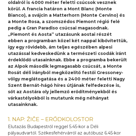
oldalról is 4000 méter feletti csúcsok vesznek
körül. A francia határon a Mont Blanc (Monte
Bianco), a svájcin a Matterhorn (Monte Cervino) és
a Monte Rosa, a szomszédos Piemont régió felé
pedig a Gran Paradiso csúcsai magasodnak.
„Piemont és Aosta” utazásunk aostai részét
ebben a programban közel két nappal kibővítettük,
így egy rövidebb, ám teljes egészében alpesi
utazással kedveskedünk a természeti csodák iránt
érdeklődő utasainknak. Ebbe a programba bekerült
az Alpok második legmagasabb csúcsát, a Monte
Rosát déli irányból megközelítő festői Gressoney-
völgy meglátogatása és a 2400 méter feletti Nagy
Szent Bernát-hágó híres útjának felfedezése is,
sőt az Aostára oly jellemző erődítményekből és
várkastélyokból is mutatunk még néhányat
utasainknak.
1. NAP: ŽIČE – ERŐDKOLOSTOR
Elutazás Budapestről reggel 5.45-kor a Déli
pályaudvartól. Székesfehérvárról az autóbusz 6.45-kor