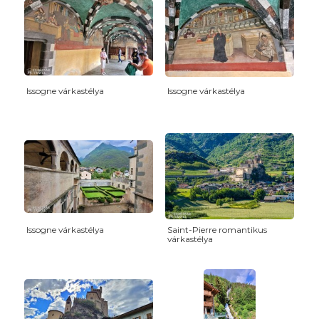
Issogne várkastélya
Issogne várkastélya
Issogne várkastélya
Saint-Pierre romantikus
várkastélya