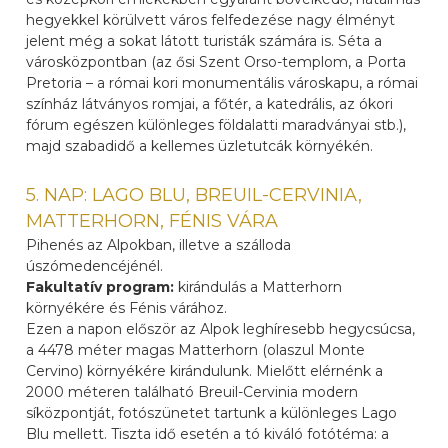
hegyekkel körülvett város felfedezése nagy élményt
jelent még a sokat látott turisták számára is. Séta a
városközpontban (az ősi Szent Orso-templom, a Porta
Pretoria – a római kori monumentális városkapu, a római
színház látványos romjai, a főtér, a katedrális, az ókori
fórum egészen különleges földalatti maradványai stb.),
majd szabadidő a kellemes üzletutcák környékén.
5. NAP: LAGO BLU, BREUIL-CERVINIA,
MATTERHORN, FÉNIS VÁRA
Pihenés az Alpokban, illetve a szálloda
úszómedencéjénél.
Fakultatív program:
kirándulás a Matterhorn
környékére és Fénis várához.
Ezen a napon először az Alpok leghíresebb hegycsúcsa,
a 4478 méter magas Matterhorn (olaszul Monte
Cervino) környékére kirándulunk. Mielőtt elérnénk a
2000 méteren található Breuil-Cervinia modern
síközpontját, fotószünetet tartunk a különleges Lago
Blu mellett. Tiszta idő esetén a tó kiváló fotótéma: a