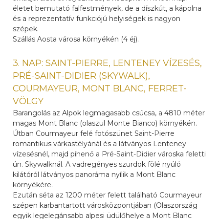
életet bemutató falfestmények, de a díszkút, a kápolna
és a reprezentatív funkciójú helyiségek is nagyon
szépek.
Szállás Aosta városa környékén (4 éj).
3. NAP: SAINT-PIERRE, LENTENEY VÍZESÉS,
PRÉ-SAINT-DIDIER (SKYWALK),
COURMAYEUR, MONT BLANC, FERRET-
VÖLGY
Barangolás az Alpok legmagasabb csúcsa, a 4810 méter
magas Mont Blanc (olaszul Monte Bianco) környékén.
Útban Courmayeur felé fotószünet Saint-Pierre
romantikus várkastélyánál és a látványos Lenteney
vízesésnél, majd pihenő a Pré-Saint-Didier városka feletti
ún. Skywalknál. A vadregényes szurdok fölé nyúló
kilátóról látványos panoráma nyílik a Mont Blanc
környékére.
Ezután séta az 1200 méter felett található Courmayeur
szépen karbantartott városközpontjában (Olaszország
egyik legelegánsabb alpesi üdülőhelye a Mont Blanc