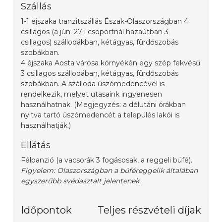
Szállás
1-1 éjszaka tranzitszállás Észak-Olaszországban 4
csillagos (a jún. 27-i csoportnál hazaútban 3
csillagos) szállodákban, kétágyas, fürdőszobás
szobákban.
4 éjszaka Aosta városa környékén egy szép fekvésű
3 csillagos szállodában, kétágyas, fürdőszobás
szobákban. A szálloda úszómedencével is
rendelkezik, melyet utasaink ingyenesen
használhatnak. (Megjegyzés: a délutáni órákban
nyitva tartó úszómedencét a település lakói is
használhatják.)
Ellátás
Félpanzió (a vacsorák 3 fogásosak, a reggeli büfé).
Figyelem: Olaszországban a büféreggelik általában
egyszerűbb svédasztalt jelentenek.
Időpontok
Teljes részvételi díjak