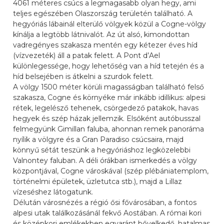
4061 méteres csúcs a legmagasabb olyan hegy, ami
teljes egészében Olaszország területén található. A
hegyóriás lábainál elterülő völgyek közül a Cogne-völgy
kínálja a legtöbb látnivalót. Az út alsó, kimondottan
vadregényes szakasza mentén egy kétezer éves híd
(vízvezeték) áll a patak felett. A Pont d’Ael
különlegessége, hogy lehetőség van a híd tetején és a
híd belsejében is átkelni a szurdok felett.
A völgy 1500 méter körüli magasságban található felső
szakasza, Cogne és környéke már inkább idillikus: alpesi
rétek, legelésző tehenek, csörgedező patakok, havas
hegyek és szép házak jellemzik. Elsőként autóbusszal
felmegyünk Gimillan faluba, ahonnan remek panoráma
nyílik a völgyre és a Gran Paradiso csúcsaira, majd
könnyű sétát teszünk a hegyóriáshoz legközelebbi
Valnontey faluban. A déli órákban ismerkedés a völgy
központjával, Cogne városkával (szép plébániatemplom,
történelmi épületek, üzletutca stb.), majd a Lillaz
vízeséshez látogatunk.
Délután városnézés a régió ősi fővárosában, a fontos
alpesi utak találkozásánál fekvő Aostában. A római kori
és középkori emlékekben egyaránt bővelkedő, hatalmas