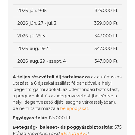
2026. jún. 9-15.
325.000 Ft
2026. jún. 27 - júl. 3.
339.000 Ft
2026. júl. 25-31.
347.000 Ft
2026. aug. 15-21.
347.000 Ft
2026. aug. 29 - szept. 4.
347.000 Ft
A teljes részvételi díj tartalmazza
az autóbuszos
utazást, a 6 éjszakai szállást félpanzióval, a helyi
idegenforgalmi adókat, az útlemondási biztosítást,
a programokat és az idegenvezetést (beleértve a
helyi idegenvezető díját Issogne várkastélyában),
de nem tartalmazza a
belépődíjakat
.
Egyágyas felár:
125.000 Ft
Betegség-, baleset- és poggyászbiztosítás:
575
Ft/nap
(bővebben lásd
ide kattintva
)