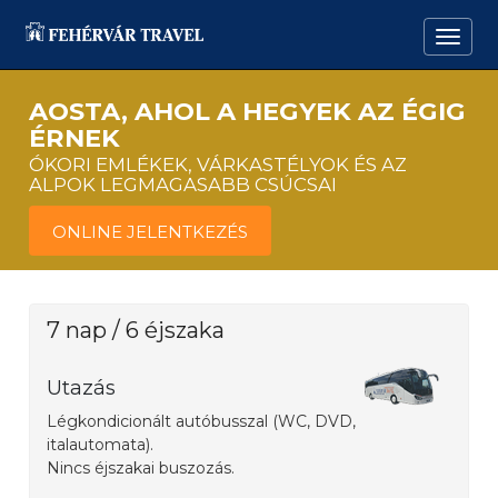
AOSTA, AHOL A HEGYEK AZ ÉGIG
ÉRNEK
ÓKORI EMLÉKEK, VÁRKASTÉLYOK ÉS AZ
ALPOK LEGMAGASABB CSÚCSAI
ONLINE JELENTKEZÉS
7 nap / 6 éjszaka
Utazás
Légkondicionált autóbusszal (WC, DVD,
italautomata).
Nincs éjszakai buszozás.