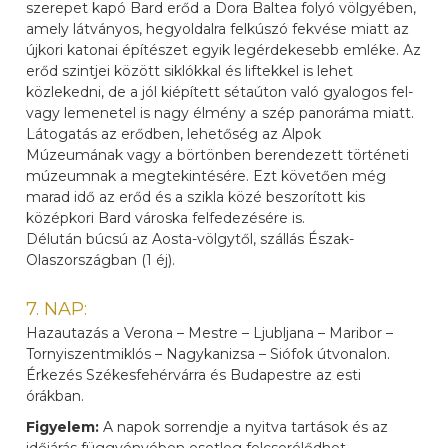
szerepet kapó Bard erőd a Dora Baltea folyó völgyében,
amely látványos, hegyoldalra felkúszó fekvése miatt az
újkori katonai építészet egyik legérdekesebb emléke. Az
erőd szintjei között siklókkal és liftekkel is lehet
közlekedni, de a jól kiépített sétaúton való gyalogos fel-
vagy lemenetel is nagy élmény a szép panoráma miatt.
Látogatás az erődben, lehetőség az Alpok
Múzeumának vagy a börtönben berendezett történeti
múzeumnak a megtekintésére. Ezt követően még
marad idő az erőd és a szikla közé beszorított kis
középkori Bard városka felfedezésére is.
Délután búcsú az Aosta-völgytől, szállás Észak-
Olaszországban (1 éj).
7. NAP:
Hazautazás a Verona – Mestre – Ljubljana – Maribor –
Tornyiszentmiklós – Nagykanizsa – Siófok útvonalon.
Érkezés Székesfehérvárra és Budapestre az esti
órákban.
Figyelem:
A napok sorrendje a nyitva tartások és az