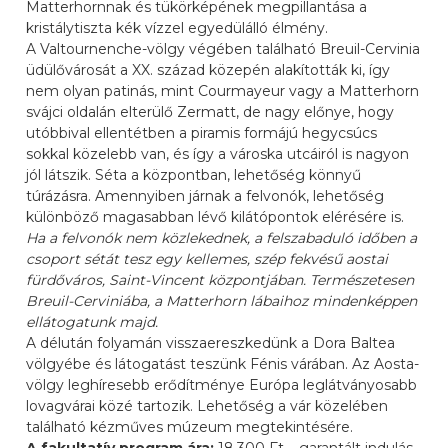
Matterhornnak és tükörképének megpillantása a
kristálytiszta kék vízzel egyedülálló élmény.
A Valtournenche-völgy végében található Breuil-Cervinia
üdülővárosát a XX. század közepén alakították ki, így
nem olyan patinás, mint Courmayeur vagy a Matterhorn
svájci oldalán elterülő Zermatt, de nagy előnye, hogy
utóbbival ellentétben a piramis formájú hegycsúcs
sokkal közelebb van, és így a városka utcáiról is nagyon
jól látszik. Séta a központban, lehetőség könnyű
túrázásra. Amennyiben járnak a felvonók, lehetőség
különböző magasabban lévő kilátópontok elérésére is.
Ha a felvonók nem közlekednek, a felszabaduló időben a
csoport sétát tesz egy kellemes, szép fekvésű aostai
fürdőváros, Saint-Vincent központjában. Természetesen
Breuil-Cerviniába, a Matterhorn lábaihoz mindenképpen
ellátogatunk majd.
A délután folyamán visszaereszkedünk a Dora Baltea
völgyébe és látogatást teszünk Fénis várában. Az Aosta-
völgy leghíresebb erődítménye Európa leglátványosabb
lovagvárai közé tartozik. Lehetőség a vár közelében
található kézműves múzeum megtekintésére.