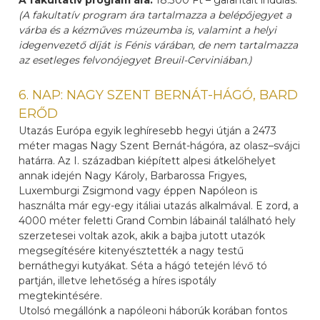
A fakultatív program ára:
18.300 Ft – garantált indulás.
(A fakultatív program ára
tartalmazza a belépőjegyet a
várba és a kézműves múzeumba is, valamint a helyi
idegenvezető díját is Fénis várában, de nem tartalmazza
az esetleges felvonójegyet Breuil-Cerviniában.)
6. NAP: NAGY SZENT BERNÁT-HÁGÓ, BARD
ERŐD
Utazás Európa egyik leghíresebb hegyi útján a 2473
méter magas Nagy Szent Bernát-hágóra, az olasz–svájci
határra. Az I. században kiépített alpesi átkelőhelyet
annak idején Nagy Károly, Barbarossa Frigyes,
Luxemburgi Zsigmond vagy éppen Napóleon is
használta már egy-egy itáliai utazás alkalmával. E zord, a
4000 méter feletti Grand Combin lábainál található hely
szerzetesei voltak azok, akik a bajba jutott utazók
megsegítésére kitenyésztették a nagy testű
bernáthegyi kutyákat. Séta a hágó tetején lévő tó
partján, illetve lehetőség a híres ispotály
megtekintésére.
Utolsó megállónk a napóleoni háborúk korában fontos