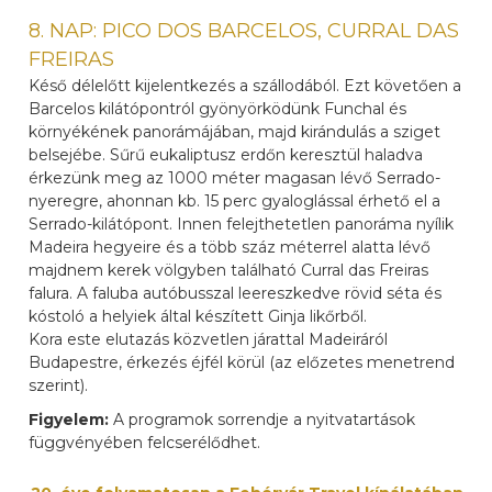
8. NAP: PICO DOS BARCELOS, CURRAL DAS
FREIRAS
Késő délelőtt kijelentkezés a szállodából. Ezt követően a
Barcelos kilátópontról gyönyörködünk Funchal és
környékének panorámájában, majd kirándulás a sziget
belsejébe. Sűrű eukaliptusz erdőn keresztül haladva
érkezünk meg az 1000 méter magasan lévő Serrado-
nyeregre, ahonnan kb. 15 perc gyaloglással érhető el a
Serrado-kilátópont. Innen felejthetetlen panoráma nyílik
Madeira hegyeire és a több száz méterrel alatta lévő
majdnem kerek völgyben található Curral das Freiras
falura. A faluba autóbusszal leereszkedve rövid séta és
kóstoló a helyiek által készített Ginja likőrből.
Kora este elutazás közvetlen járattal Madeiráról
Budapestre, érkezés éjfél körül (az előzetes menetrend
szerint).
Figyelem:
A programok sorrendje a nyitvatartások
függvényében felcserélődhet.