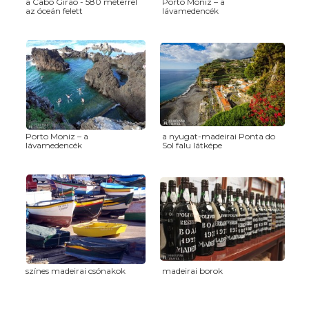
a Cabo Girão - 580 méterrel
Porto Moniz – a
az óceán felett
lávamedencék
Porto Moniz – a
a nyugat-madeirai Ponta do
lávamedencék
Sol falu látképe
színes madeirai csónakok
madeirai borok