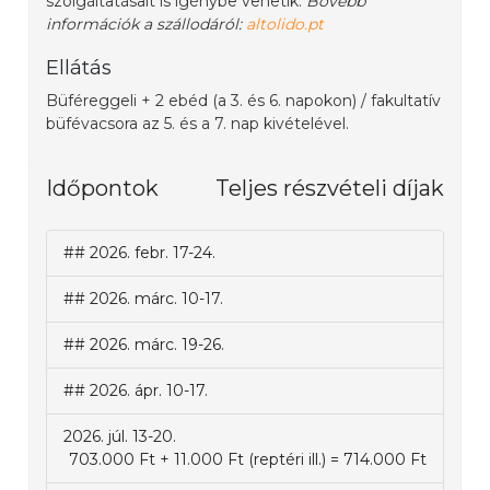
szolgáltatásait is igénybe vehetik.
Bővebb
információk a szállodáról:
altolido.pt
Ellátás
Büféreggeli + 2 ebéd (a 3. és 6. napokon) / fakultatív
büfévacsora az 5. és a 7. nap kivételével.
Időpontok
Teljes részvételi díjak
## 2026. febr. 17-24.
## 2026. márc. 10-17.
## 2026. márc. 19-26.
## 2026. ápr. 10-17.
2026. júl. 13-20.
703.000 Ft + 11.000 Ft (reptéri ill.) = 714.000 Ft