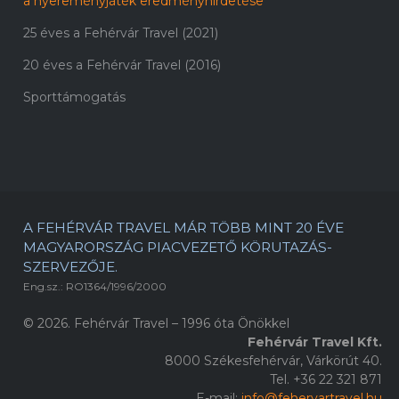
a nyereményjáték eredményhirdetése
25 éves a Fehérvár Travel (2021)
20 éves a Fehérvár Travel (2016)
Sporttámogatás
A FEHÉRVÁR TRAVEL MÁR TÖBB MINT 20 ÉVE
MAGYARORSZÁG PIACVEZETŐ KÖRUTAZÁS-
SZERVEZŐJE.
Eng.sz.: RO1364/1996/2000
© 2026. Fehérvár Travel – 1996 óta Önökkel
Fehérvár Travel Kft.
8000 Székesfehérvár, Várkörút 40.
Tel. +36 22 321 871
E-mail:
info@fehervartravel.hu