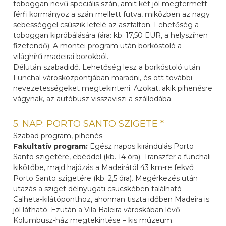
toboggan nevű speciális szán, amit két jól megtermett
férfi kormányoz a szán mellett futva, miközben az nagy
sebességgel csúszik lefelé az aszfalton. Lehetőség a
toboggan kipróbálására (ára: kb. 17,50 EUR, a helyszínen
fizetendő). A montei program után borkóstoló a
világhírű madeirai borokból.
Délután szabadidő. Lehetőség lesz a borkóstoló után
Funchal városközpontjában maradni, és ott további
nevezetességeket megtekinteni. Azokat, akik pihenésre
vágynak, az autóbusz visszaviszi a szállodába.
5. NAP: PORTO SANTO SZIGETE *
Szabad program, pihenés.
Fakultatív program:
Egész napos kirándulás Porto
Santo szigetére, ebéddel (kb. 14 óra). Transzfer a funchali
kikötőbe, majd hajózás a Madeirától 43 km-re fekvő
Porto Santo szigetére (kb. 2,5 óra). Megérkezés után
utazás a sziget délnyugati csücskében található
Calheta-kilátóponthoz, ahonnan tiszta időben Madeira is
jól látható. Ezután a Vila Baleira városkában lévő
Kolumbusz-ház megtekintése – kis múzeum.