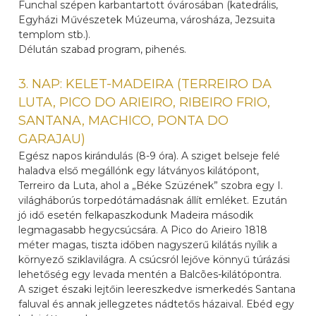
Funchal szépen karbantartott óvárosában (katedrális,
Egyházi Művészetek Múzeuma, városháza, Jezsuita
templom stb.).
Délután szabad program, pihenés.
3. NAP: KELET-MADEIRA (TERREIRO DA
LUTA, PICO DO ARIEIRO, RIBEIRO FRIO,
SANTANA, MACHICO, PONTA DO
GARAJAU)
Egész napos kirándulás (8-9 óra). A sziget belseje felé
haladva első megállónk egy látványos kilátópont,
Terreiro da Luta, ahol a „Béke Szüzének” szobra egy I.
világháborús torpedótámadásnak állít emléket. Ezután
jó idő esetén felkapaszkodunk Madeira második
legmagasabb hegycsúcsára. A Pico do Arieiro 1818
méter magas, tiszta időben nagyszerű kilátás nyílik a
környező sziklavilágra. A csúcsról lejőve könnyű túrázási
lehetőség egy levada mentén a Balcões-kilátópontra.
A sziget északi lejtőin leereszkedve ismerkedés Santana
faluval és annak jellegzetes nádtetős házaival. Ebéd egy