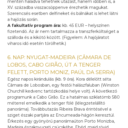
mentén haladva tehetnek utazást, hanem időben is, a
XV. századba visszacsöppenve érezhetik magukat.
Szerencsés esetben delfineket és bálnákat is lehet látni
a hajózás során.
A fakultatív program ára:
kb. 45 EUR – helyszínen
fizetendő. Az ár nem tartalmazza a transzferköltséget a
szálloda és a kikötő között. (Figyelem: A hajójáratot
viharos idő esetén törölhetik.)
6. NAP: NYUGAT-MADEIRA (CÂMARA DE
LOBOS, CABO GIRÃO, ÚT A TENGER
FELETT, PORTO MONIZ, PAÚL DA SERRA)
Egész napos kirándulás (kb. 9 óra). Kora délelőtt séta
Câmara de Lobosban, egy festői halászfaluban (Winston
Churchill kedvenc tartózkodási helye volt). A következő
programunk a Cabo Girão. Ez a hatalmas sziklatömb 580
méterrel emelkedik a tenger fölé (lélegzetelállító
panoráma). Továbbutazás Ribeira Brava érintésével a
sziget északi partjára az Encumeada-hágón keresztül.
Érkezés egy gyönyörű panorámaúton Porto Monizba,
Madeira északnyugati csücskébe. Ebéd, majd rövid