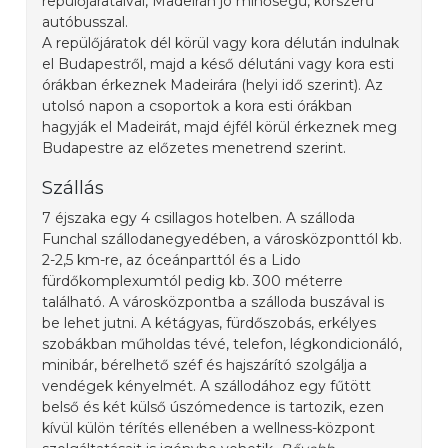
repülőjárataival, Madeirán jó minőségű, korszerű
autóbusszal.
A repülőjáratok dél körül vagy kora délután indulnak
el Budapestről, majd a késő délutáni vagy kora esti
órákban érkeznek Madeirára (helyi idő szerint). Az
utolsó napon a csoportok a kora esti órákban
hagyják el Madeirát, majd éjfél körül érkeznek meg
Budapestre az előzetes menetrend szerint.
Szállás
7 éjszaka egy 4 csillagos hotelben. A szálloda
Funchal szállodanegyedében, a városközponttól kb.
2-2,5 km-re, az óceánparttól és a Lido
fürdőkomplexumtól pedig kb. 300 méterre
található. A városközpontba a szálloda buszával is
be lehet jutni. A kétágyas, fürdőszobás, erkélyes
szobákban műholdas tévé, telefon, légkondicionáló,
minibár, bérelhető széf és hajszárító szolgálja a
vendégek kényelmét. A szállodához egy fűtött
belső és két külső úszómedence is tartozik, ezen
kívül külön térítés ellenében a wellness-központ