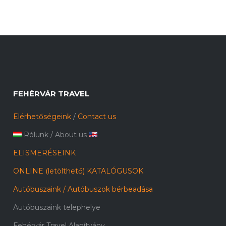
FEHÉRVÁR TRAVEL
Elérhetőségeink
/
Contact us
Rólunk
/
About us
ELISMERÉSEINK
ONLINE (letölthető) KATALÓGUSOK
Autóbuszaink / Autóbuszok bérbeadása
Autóbuszaink telephelye
Fehérvár Travel Alapítvány