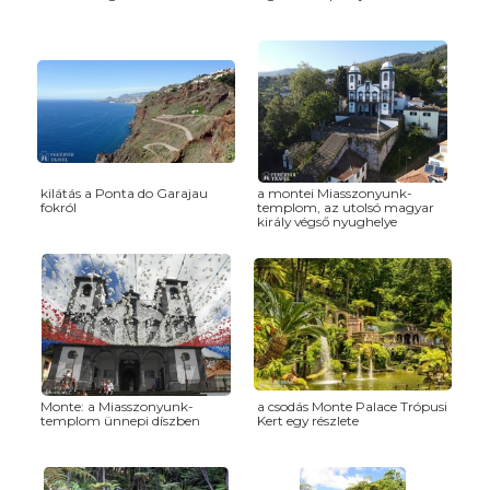
kilátás a Ponta do Garajau
a montei Miasszonyunk-
fokról
templom, az utolsó magyar
király végső nyughelye
Monte: a Miasszonyunk-
a csodás Monte Palace Trópusi
templom ünnepi díszben
Kert egy részlete