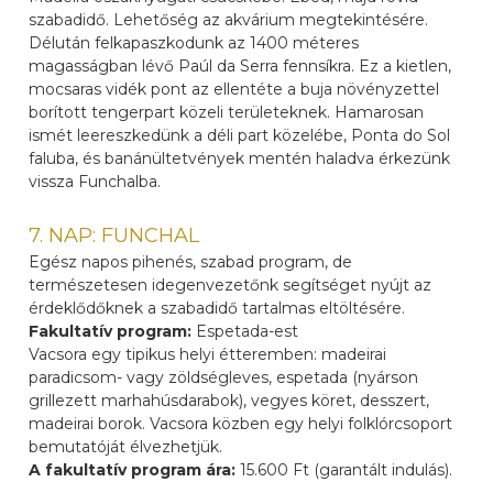
szabadidő. Lehetőség az akvárium megtekintésére.
Délután felkapaszkodunk az 1400 méteres
magasságban lévő Paúl da Serra fennsíkra. Ez a kietlen,
mocsaras vidék pont az ellentéte a buja növényzettel
borított tengerpart közeli területeknek. Hamarosan
ismét leereszkedünk a déli part közelébe, Ponta do Sol
faluba, és banánültetvények mentén haladva érkezünk
vissza Funchalba.
7. NAP: FUNCHAL
Egész napos pihenés, szabad program, de
természetesen idegenvezetőnk segítséget nyújt az
érdeklődőknek a szabadidő tartalmas eltöltésére.
Fakultatív program:
Espetada-est
Vacsora egy tipikus helyi étteremben: madeirai
paradicsom- vagy zöldségleves, espetada (nyárson
grillezett marhahúsdarabok), vegyes köret, desszert,
madeirai borok. Vacsora közben egy helyi folklórcsoport
bemutatóját élvezhetjük.
A fakultatív program ára:
15.600 Ft (garantált indulás).