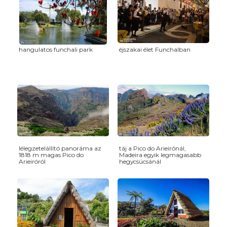
hangulatos funchali park
éjszakai élet Funchalban
lélegzetelállító panoráma az
táj a Pico do Arieirónál,
1818 m magas Pico do
Madeira egyik legmagasabb
Arieiróról
hegycsúcsánál