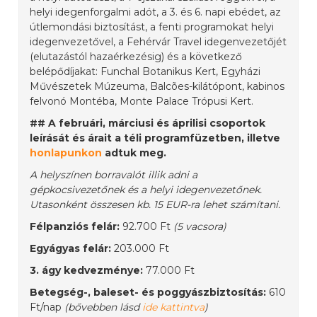
helyi idegenforgalmi adót, a 3. és 6. napi ebédet, az
útlemondási biztosítást, a fenti programokat helyi
idegenvezetővel, a Fehérvár Travel idegenvezetőjét
(elutazástól hazaérkezésig) és a következő
belépődíjakat: Funchal Botanikus Kert, Egyházi
Művészetek Múzeuma, Balcões-kilátópont, kabinos
felvonó Montéba, Monte Palace Trópusi Kert.
## A februári, márciusi és áprilisi csoportok
leírását és árait a téli programfüzetben, illetve
honlapunkon
adtuk meg.
A helyszínen borravalót illik adni a
gépkocsivezetőnek és a helyi idegenvezetőnek.
Utasonként összesen kb. 15 EUR-ra lehet számítani.
Félpanziós felár:
92.700 Ft
(5 vacsora)
Egyágyas felár:
203.000 Ft
3. ágy kedvezménye:
77.000 Ft
Betegség-, baleset- és poggyászbiztosítás:
610
Ft/nap
(bővebben lásd
ide kattintva
)