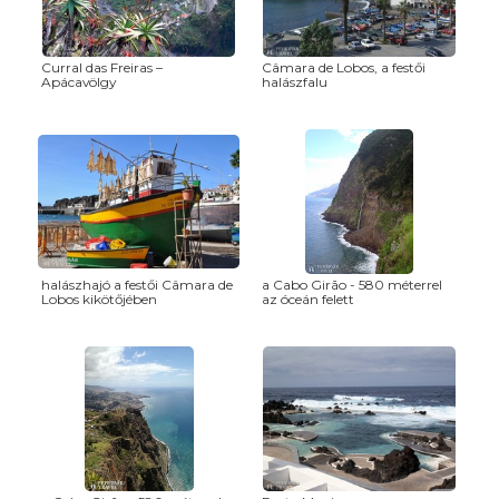
Curral das Freiras –
Câmara de Lobos, a festői
Apácavölgy
halászfalu
halászhajó a festői Câmara de
a Cabo Girão - 580 méterrel
Lobos kikötőjében
az óceán felett