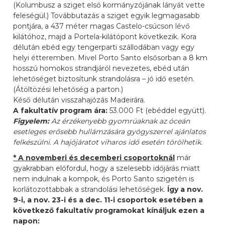
(Kolumbusz a sziget első kormányzójának lányát vette
feleségül.) Továbbutazás a sziget egyik legmagasabb
pontjára, a 437 méter magas Castelo-csúcson lévő
kilátóhoz, majd a Portela-kilátópont következik. Kora
délután ebéd egy tengerparti szállodában vagy egy
helyi étteremben. Mivel Porto Santo elsősorban a 8 km
hosszú homokos strandjáról nevezetes, ebéd után
lehetőséget biztosítunk strandolásra – jó idő esetén.
(Átöltözési lehetőség a parton.)
Késő délután visszahajózás Madeirára.
A fakultatív program ára:
53.000 Ft (ebéddel együtt).
Figyelem:
Az érzékenyebb gyomrúaknak az óceán
esetleges erősebb hullámzására gyógyszerrel ajánlatos
felkészülni. A hajójáratot viharos idő esetén törölhetik.
* A novemberi és decemberi csoportoknál
már
gyakrabban előfordul, hogy a szelesebb időjárás miatt
nem indulnak a kompok, és Porto Santo szigetén is
korlátozottabbak a strandolási lehetőségek.
Így a nov.
9-i, a nov. 23-i és a dec. 11-i csoportok esetében a
következő fakultatív programokat kínáljuk ezen a
napon: