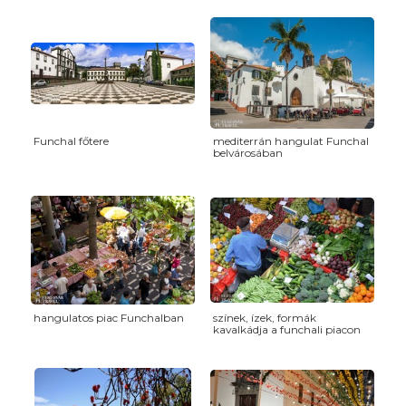
Funchal főtere
mediterrán hangulat Funchal
belvárosában
hangulatos piac Funchalban
színek, ízek, formák
kavalkádja a funchali piacon