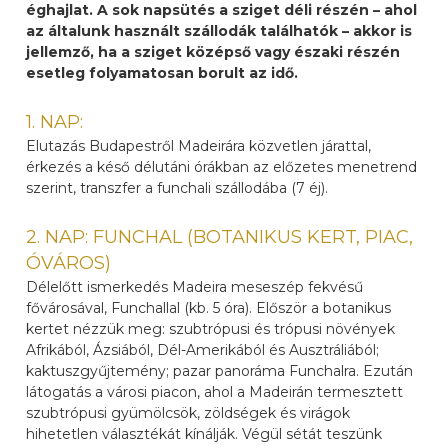
éghajlat. A sok napsütés a sziget déli részén – ahol
az általunk használt szállodák találhatók – akkor is
jellemző, ha a sziget középső vagy északi részén
esetleg folyamatosan borult az idő.
1. NAP:
Elutazás Budapestről Madeirára közvetlen járattal,
érkezés a késő délutáni órákban az előzetes menetrend
szerint, transzfer a funchali szállodába (7 éj).
2. NAP: FUNCHAL (BOTANIKUS KERT, PIAC,
ÓVÁROS)
Délelőtt ismerkedés Madeira meseszép fekvésű
fővárosával, Funchallal (kb. 5 óra). Először a botanikus
kertet nézzük meg: szubtrópusi és trópusi növények
Afrikából, Ázsiából, Dél-Amerikából és Ausztráliából;
kaktuszgyűjtemény; pazar panoráma Funchalra. Ezután
látogatás a városi piacon, ahol a Madeirán termesztett
szubtrópusi gyümölcsök, zöldségek és virágok
hihetetlen választékát kínálják. Végül sétát teszünk