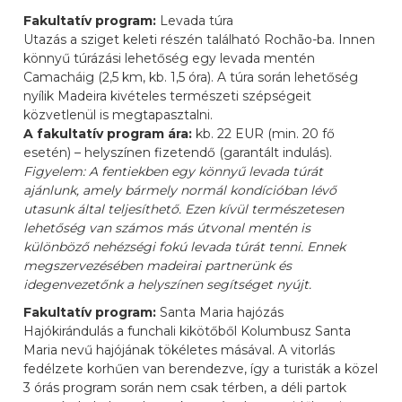
Fakultatív program:
Levada túra
Utazás a sziget keleti részén található Rochão-ba. Innen
könnyű túrázási lehetőség egy levada mentén
Camacháig (2,5 km, kb. 1,5 óra). A túra során lehetőség
nyílik Madeira kivételes természeti szépségeit
közvetlenül is megtapasztalni.
A fakultatív program ára:
kb. 22 EUR (min. 20 fő
esetén) – helyszínen fizetendő (garantált indulás).
Figyelem: A fentiekben egy könnyű levada túrát
ajánlunk, amely bármely normál kondícióban lévő
utasunk által teljesíthető. Ezen kívül természetesen
lehetőség van számos más útvonal mentén is
különböző nehézségi fokú levada túrát tenni. Ennek
megszervezésében madeirai partnerünk és
idegenvezetőnk a helyszínen segítséget nyújt.
Fakultatív program:
Santa Maria hajózás
Hajókirándulás a funchali kikötőből Kolumbusz Santa
Maria nevű hajójának tökéletes másával. A vitorlás
fedélzete korhűen van berendezve, így a turisták a közel
3 órás program során nem csak térben, a déli partok