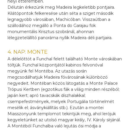
helyi étteremben.
Délután érkezünk meg Madeira legkeletibb pontjaira.
Kilátópontok felkeresése után séta a sziget második
legnagyobb városában, Machicóban. Visszaútban a
szállodához megálló a Ponta do Garajau fok
monumentális Krisztus szobránál, ahonnan
lélegzetelállító panoráma nyílik Madeira déli partjaira.
4. NAP: MONTE
A délelőttöt a Funchal felett található Monte városkában
töltjük. Funchal központjától kabinos felvonóval
megyünk fel Montéba. Az utazás során
megcsodálhatjuk Madeira fővárosának különböző
negyedeit. Montéban közös látogatás a Monte Palace
Trópusi Kertben (egzotikus fák a világ minden részéből;
japán kert; apró tavacskák díszhalakkal;
csempefestmények, melyek Portugália történelmét
mesélik el; ásványkiállítás stb.). Ezután a montei
Miasszonyunk templomot tekintjük meg, ahol lerójuk
kegyeletünket az utolsó magyar király, IV. Károly sírjánál.
A Montéból Funchalba való lejutás ősi módja a