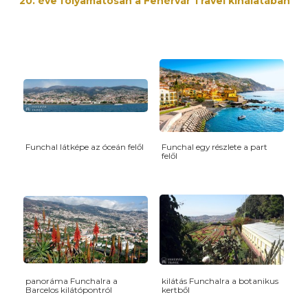
20. éve folyamatosan a Fehérvár Travel kínálatában
Funchal látképe az óceán felől
Funchal egy részlete a part
felől
panoráma Funchalra a
kilátás Funchalra a botanikus
Barcelos kilátópontról
kertből