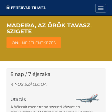
MADEIRA, AZ ÖRÖK TAVASZ
SZIGETE
ONLINE JELENTKEZÉS
8 nap / 7 éjszaka
4 *-OS SZÁLLODA
Utazás
A WizzAir menetrend szerinti közvetlen