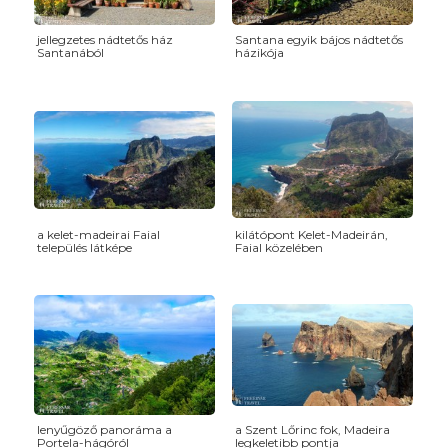
jellegzetes nádtetős ház
Santana egyik bájos nádtetős
Santanából
házikója
a kelet-madeirai Faial
kilátópont Kelet-Madeirán,
település látképe
Faial közelében
lenyűgöző panoráma a
a Szent Lőrinc fok, Madeira
Portela-hágóról
legkeletibb pontja