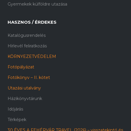
Gyermekek külföldre utazása
HASZNOS / ÉRDEKES
Katalógusrendelés
Hírlevél feliratkozás
KÖRNYEZETVÉDELEM
Fotópályázat
Fotókönyv – II. kötet
Utazási utalvány
Házikönyvtárunk
Időjárás
Térképek
30 ÉVES A FEHÉRVÁR TRAVEL (2026) – visszatekintő és