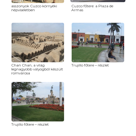
asszonyok Cuzco környéki
Cuzco főtere: a Plaza de
népviseletben
Armas
Chan Chan, a világ
Trujillo főtere – részlet
legnagyobb vályogból készült
romvárosa
Trujillo főtere – részlet