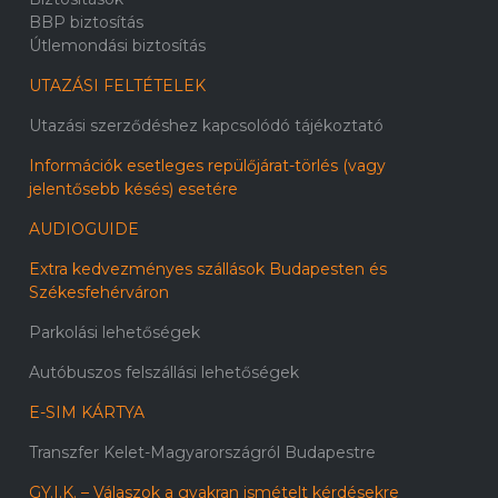
BBP biztosítás
Útlemondási biztosítás
UTAZÁSI FELTÉTELEK
Utazási szerződéshez kapcsolódó tájékoztató
Információk esetleges repülőjárat-törlés (vagy
jelentősebb késés) esetére
AUDIOGUIDE
Extra kedvezményes szállások Budapesten és
Székesfehérváron
Parkolási lehetőségek
Autóbuszos felszállási lehetőségek
E-SIM KÁRTYA
Transzfer Kelet-Magyarországról Budapestre
GY.I.K. – Válaszok a gyakran ismételt kérdésekre