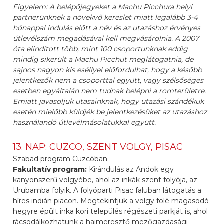
Figyelem:
A belépőjegyeket a Machu Picchura helyi
partnerünknek a növekvő kereslet miatt legalább 3-4
hónappal indulás előtt a név és az utazáshoz érvényes
útlevélszám megadásával kell megvásárolnia. A 2007
óta elindított több, mint 100 csoportunknak eddig
mindig sikerült a Machu Picchut meglátogatnia, de
sajnos nagyon kis eséllyel előfordulhat, hogy a később
jelentkezők nem a csoporttal együtt, vagy szélsőséges
esetben egyáltalán nem tudnak belépni a romterületre.
Emiatt javasoljuk utasainknak, hogy utazási szándékuk
esetén mielőbb küldjék be jelentkezésüket az utazáshoz
használandó útlevélmásolatukkal együtt.
13. NAP: CUZCO, SZENT VÖLGY, PISAC
Szabad program Cuzcóban.
Fakultatív program:
Kirándulás az Andok egy
kanyonszerű völgyébe, ahol az inkák szent folyója, az
Urubamba folyik. A folyóparti Pisac faluban látogatás a
híres indián piacon. Megtekintjük a völgy fölé magasodó
hegyre épült inka kori település régészeti parkját is, ahol
rácsodálkozhatunk a hajmeresztő mezőgazdasági