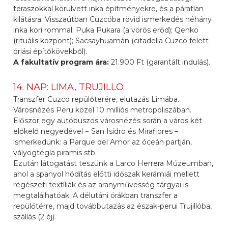
teraszokkal körülvett inka építményekre, és a páratlan
kilátásra. Visszaútban Cuzcóba rövid ismerkedés néhány
inka kori rommal: Puka Pukara (a vörös erőd); Qenko
(rituális központ); Sacsayhuamán (citadella Cuzco felett
óriási építőkövekből).
A fakultatív program ára:
21.900 Ft (garantált indulás).
14. NAP: LIMA, TRUJILLO
Transzfer Cuzco repülőterére, elutazás Limába.
Városnézés Peru közel 10 milliós metropoliszában.
Először egy autóbuszos városnézés során a város két
előkelő negyedével − San Isidro és Miraflores –
ismerkedünk: a Parque del Amor az óceán partján,
vályogtégla piramis stb.
Ezután látogatást teszünk a Larco Herrera Múzeumban,
ahol a spanyol hódítás előtti időszak kerámiái mellett
régészeti textíliák és az aranyművesség tárgyai is
megtalálhatóak. A délutáni órákban transzfer a
repülőtérre, majd továbbutazás az észak-perui Trujillóba,
szállás (2 éj).