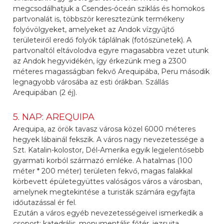
megcsodálhatjuk a Csendes-óceán sziklás és homokos
partvonalát is, többször keresztezünk termékeny
folyóvölgyeket, amelyeket az Andok vízgyűjtő
területeiről eredő folyók táplálnak (fotószünetek). A
partvonaltól eltávolodva egyre magasabbra vezet utunk
az Andok hegyvidékén, így érkezünk meg a 2300
méteres magasságban fekvő Arequipába, Peru második
legnagyobb városába az esti órákban. Szállás
Arequipában (2 éj).
5. NAP: AREQUIPA
Arequipa, az örök tavasz városa közel 6000 méteres
hegyek lábainál fekszik. A város nagy nevezetessége a
Szt. Katalin-kolostor, Dél-Amerika egyik legjelentősebb
gyarmati korból származó emléke. A hatalmas (100
méter * 200 méter) területen fekvő, magas falakkal
körbevett épületegyüttes valóságos város a városban,
amelynek megtekintése a turisták számára egyfajta
időutazással ér fel.
Ezután a város egyéb nevezetességeivel ismerkedik a
csoport: katedrális, monumentális főtér, jezsuita