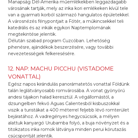
Manapság Dél-Amerika műemlékekben leggazdagabb
városának tartják, mely az inka kori emlékeken kívül tele
van a gyarmati korból származó hangulatos épületekkel.
A városnézés fénypontjait a Főtér, a műkincsekkel teli
katedrális és az inkák egykori Naptemplomának
megtekintése jelentik.
Délután szabad program Cuzcóban. Lehetőség
pihenésre, ajándékok beszerzésére, vagy további
nevezetességek felkeresésére.
12. NAP: MACHU PICCHU (VISTADOME
VONATTAL)
Egész napos kirándulás panorámatetős vonattal Földünk
talán leglátványosabb romvárosába. A vonat gyönyörű
andesi tájakon halad keresztül. A végállomástól, a
dzsungelben fekvő Aguas Calientesből kisbuszokkal
viszik a turistákat a 400 méterrel feljebb lévő romterület
bejáratához. A vadregényes hegycsúcsok, a mélyen
alattuk kanyargó Urubamba folyó, a buja növényzet és a
titokzatos inka romok látványa minden perui körutazás
csúcspontját jelentik.