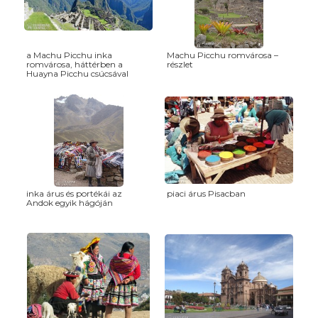
a Machu Picchu inka
Machu Picchu romvárosa –
romvárosa, háttérben a
részlet
Huayna Picchu csúcsával
inka árus és portékái az
piaci árus Pisacban
Andok egyik hágóján