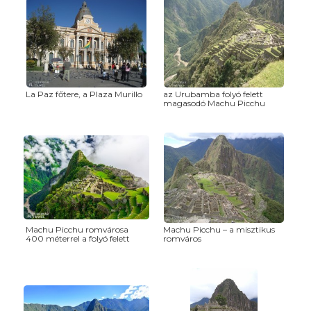
La Paz főtere, a Plaza Murillo
az Urubamba folyó felett
magasodó Machu Picchu
Machu Picchu romvárosa
Machu Picchu – a misztikus
400 méterrel a folyó felett
romváros