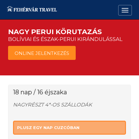
NAGY PERUI KÖRUTAZÁS
BOLÍVIAI ÉS ÉSZAK-PERUI KIRÁNDULÁSSAL
ONLINE JELENTKEZÉS
18 nap / 16 éjszaka
NAGYRÉSZT 4*-OS SZÁLLODÁK
PLUSZ EGY NAP CUZCÓBAN