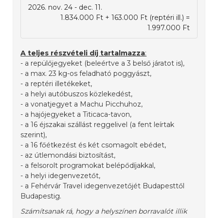
2026. nov. 24 - dec. 11.
1.834.000 Ft + 163.000 Ft (reptéri ill.) =
1.997.000 Ft
A teljes részvételi díj tartalmazza
:
- a repülőjegyeket (beleértve a 3 belső járatot is),
- a max. 23 kg-os feladható poggyászt,
- a reptéri illetékeket,
- a helyi autóbuszos közlekedést,
- a vonatjegyet a Machu Picchuhoz,
- a hajójegyeket a Titicaca-tavon,
- a 16 éjszakai szállást reggelivel (a fent leírtak
szerint),
- a 16 főétkezést és két csomagolt ebédet,
- az útlemondási biztosítást,
- a felsorolt programokat belépődíjakkal,
- a helyi idegenvezetőt,
- a Fehérvár Travel idegenvezetőjét Budapesttől
Budapestig.
Számítsanak rá, hogy a helyszínen borravalót illik