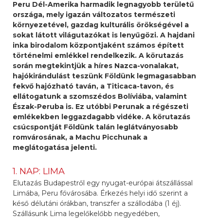
Peru Dél-Amerika harmadik legnagyobb területű
országa, mely igazán változatos természeti
környezetével, gazdag kulturális örökségével a
sokat látott világutazókat is lenyűgözi. A hajdani
inka birodalom központjaként számos épített
történelmi emlékkel rendelkezik. A körutazás
során megtekintjük a híres Nazca-vonalakat,
hajókirándulást teszünk Földünk legmagasabban
fekvő hajózható taván, a Titicaca-tavon, és
ellátogatunk a szomszédos Bolíviába, valamint
Észak-Peruba is. Ez utóbbi Perunak a régészeti
emlékekben leggazdagabb vidéke. A körutazás
csúcspontját Földünk talán leglátványosabb
romvárosának, a Machu Picchunak a
meglátogatása jelenti.
1. NAP: LIMA
Elutazás Budapestről egy nyugat-európai átszállással
Limába, Peru fővárosába. Érkezés helyi idő szerint a
késő délutáni órákban, transzfer a szállodába (1 éj).
Szállásunk Lima legelőkelőbb negyedében,