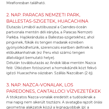
Mirafloresban található.
2. NAP: PARACAS NEMZETI PARK,
BALLESTAS-SZIGETEK, HUACACHINA
Elutazás Limából autóbusszal a Csendes-óceán
partvonala mentén déli irányba, a Paracas Nemzeti
Parkba. Hajókirándulás a Ballestas-szigetekhez, ahol
pingvinek, fókák és tengeri madarak ezreiben
gyönyörködhetünk, szerencsés esetben delfinek is
előbukkanhatnak (ez Peru első számú tengeri
állatvilágot bemutató helye).
Délután továbbutazás az Andok lábai mentén Nazca
felé. Útközben fotószünet a homokdűnék közt fekvő
igéző Huacachina oázisban. Szállás Nazcában (2 éj).
3. NAP: NAZCA-VONALAK, LOS
PAREDONES, CANTALLOCI VÍZVEZETÉKEK
A titokzatos Nazca-vonalak eredetét a tudósoknak a
mai napig nem sikerült tisztázni. A sivatagba rajzolt óriási
geometriai alakzatok közül a legnagyobbak (pl. a