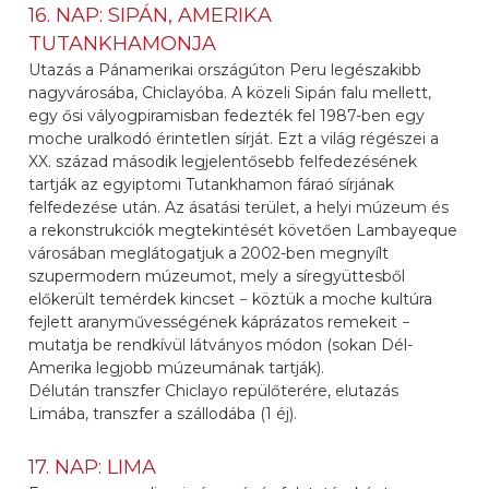
16. NAP: SIPÁN, AMERIKA
TUTANKHAMONJA
Utazás a Pánamerikai országúton Peru legészakibb
nagyvárosába, Chiclayóba. A közeli Sipán falu mellett,
egy ősi vályogpiramisban fedezték fel 1987-ben egy
moche uralkodó érintetlen sírját. Ezt a világ régészei a
XX. század második legjelentősebb felfedezésének
tartják az egyiptomi Tutankhamon fáraó sírjának
felfedezése után. Az ásatási terület, a helyi múzeum és
a rekonstrukciók megtekintését követően Lambayeque
városában meglátogatjuk a 2002-ben megnyílt
szupermodern múzeumot, mely a síregyüttesből
előkerült temérdek kincset − köztük a moche kultúra
fejlett aranyművességének káprázatos remekeit −
mutatja be rendkívül látványos módon (sokan Dél-
Amerika legjobb múzeumának tartják).
Délután transzfer Chiclayo repülőterére, elutazás
Limába, transzfer a szállodába (1 éj).
17. NAP: LIMA