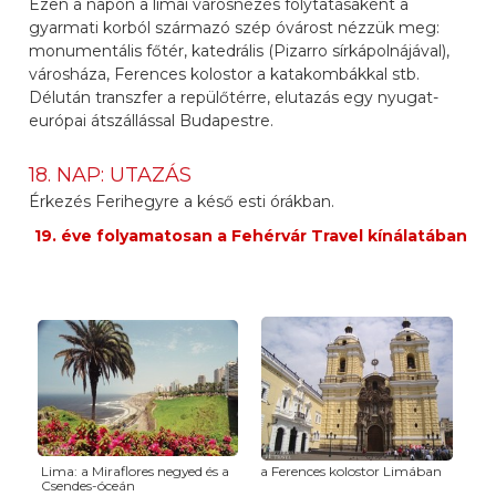
Ezen a napon a limai városnézés folytatásaként a
gyarmati korból származó szép óvárost nézzük meg:
monumentális főtér, katedrális (Pizarro sírkápolnájával),
városháza, Ferences kolostor a katakombákkal stb.
Délután transzfer a repülőtérre, elutazás egy nyugat-
európai átszállással Budapestre.
18. NAP: UTAZÁS
Érkezés Ferihegyre a késő esti órákban.
19. éve folyamatosan a Fehérvár Travel kínálatában
Lima: a Miraflores negyed és a
a Ferences kolostor Limában
Csendes-óceán