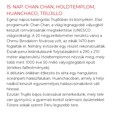
15. NAP: CHAN CHAN, HOLDTEMPLOM,
HUANCHACO, TRUJILLO
Egész napos barangolás Trujillóban és környékén. Első
programunk: Chan Chan, a világ legnagyobb vályogból
készült romvárosának megtekintése (UNESCO
világörökség). A 20 négyzetkilométer területű város a
Chimu Birodalom fővárosa volt, az inkák 1470-ben
foglalták el. Néhány évtizede egy részét rekonstruálták.
Észak-perui kirándulásunk folytatásaként a 290 x 210
méter alapterületű Holdtemplomot nézzük meg, mely
több mint 1000 éve 50 millió vályogtéglából épült
(értékes falfestmények).
A délutáni órákban étkezés és séta egy hangulatos
óceánparti halászfaluban, Huanchacóban, amely a helyi
nádból készült egyszemélyes halászcsónakokról vált
híressé.
Ezután Trujillo bájos óvárosával ismerkedünk, mely tele
van gyönyörű, a gyarmati korból származó épületekkel.
Főtere sokak szerint Peru legszebb tere.