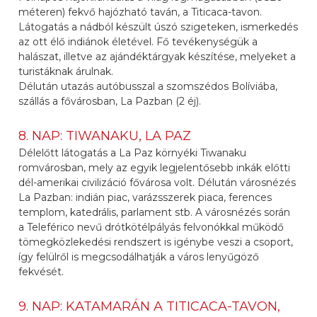
méteren) fekvő hajózható taván, a Titicaca-tavon.
Látogatás a nádból készült úszó szigeteken, ismerkedés
az ott élő indiánok életével. Fő tevékenységük a
halászat, illetve az ajándéktárgyak készítése, melyeket a
turistáknak árulnak.
Délután utazás autóbusszal a szomszédos Bolíviába,
szállás a fővárosban, La Pazban (2 éj).
8. NAP: TIWANAKU, LA PAZ
Délelőtt látogatás a La Paz környéki Tiwanaku
romvárosban, mely az egyik legjelentősebb inkák előtti
dél-amerikai civilizáció fővárosa volt. Délután városnézés
La Pazban: indián piac, varázsszerek piaca, ferences
templom, katedrális, parlament stb. A városnézés során
a Teleférico nevű drótkötélpályás felvonókkal működő
tömegközlekedési rendszert is igénybe veszi a csoport,
így felülről is megcsodálhatják a város lenyűgöző
fekvését.
9. NAP: KATAMARÁN A TITICACA-TAVON,