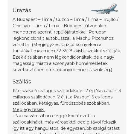
Utazás
A Budapest – Lima / Cuzco – Lima / Lima – Trujillo /
Chiclayo – Lima / Lima – Budapest útvonalon
menetrend szerinti repülőjáratokkal, Peruban
légkondicionált autóbusszal, a Machu Picchuhoz
vonattal. (Megjegyzés: Cuzco környékén a
turistákat maximum 32-35 fős kisbuszokkal szállítják.
Ezek általában nem légkondicionáltak, de a nagy
magasság miatti alacsonyabb hőmérsékletek
következtében erre többnyire nincs is szükség.)
Szállás
12 éjszaka 4 csillagos szállodákban, 2 éj (Nazcában) 3
csillagos szállodában, 2 éj (La Pazban) 5 csillagos
szállodában, kétágyas, fürdőszobás szobákban.
Megjegyzések:
- Nazca városában eléggé korlátozott a
szállodakínálat, más városoktól pedig távol fekszik,
így itt egy hangulatos, de egyszerűbb szolgáltatást