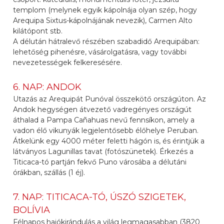
templom (melynek egyik kápolnája olyan szép, hogy
Arequipa Sixtus-kápolnájának nevezik), Carmen Alto
kilátópont stb.
A délután hátralevő részében szabadidő Arequipában:
lehetőség pihenésre, vásárolgatásra, vagy további
nevezetességek felkeresésére.
6. NAP: ANDOK
Utazás az Arequipát Punóval összekötő országúton. Az
Andok hegységen átvezető vadregényes országút
áthalad a Pampa Cañahuas nevű fennsíkon, amely a
vadon élő vikunyák legjelentősebb élőhelye Peruban.
Átkelünk egy 4000 méter feletti hágón is, és érintjük a
látványos Lagunillas tavat (fotószünetek). Érkezés a
Titicaca-tó partján fekvő Puno városába a délutáni
órákban, szállás (1 éj).
7. NAP: TITICACA-TÓ, ÚSZÓ SZIGETEK,
BOLÍVIA
Félnapos hajókirándulás a világ legmagasabban (3820