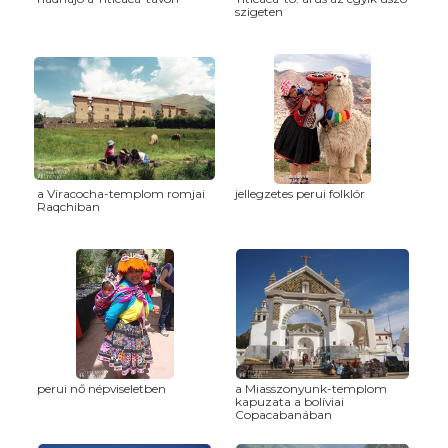
szigeten
a Viracocha-templom romjai
jellegzetes perui folklór
Raqchiban
perui nő népviseletben
a Miasszonyunk-templom
kapuzata a bolíviai
Copacabanában