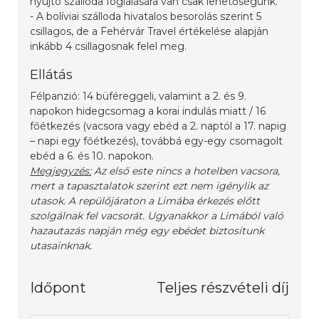
nyújtó szálloda foglalására van csak lehetőségünk.
- A bolíviai szálloda hivatalos besorolás szerint 5
csillagos, de a Fehérvár Travel értékelése alapján
inkább 4 csillagosnak felel meg.
Ellátás
Félpanzió: 14 büféreggeli, valamint a 2. és 9.
napokon hidegcsomag a korai indulás miatt / 16
főétkezés (vacsora vagy ebéd a 2. naptól a 17. napig
– napi egy főétkezés), továbbá egy-egy csomagolt
ebéd a 6. és 10. napokon.
Megjegyzés:
Az első este nincs a hotelben vacsora,
mert a tapasztalatok szerint ezt nem igénylik az
utasok. A repülőjáraton a Limába érkezés előtt
szolgálnak fel vacsorát. Ugyanakkor a Limából való
hazautazás napján még egy ebédet biztosítunk
utasainknak.
Időpont
Teljes részvételi díj