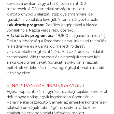
kondor, a pelikán vagy a hüllő) több mint 100
méteresek. A Pánamerikai országút melletti
kilátótoronyból 3 alakzat látszik valamennyire, de
igazából a vonalak a levegőből tanulmányozhatóak.
Fakultatív program:
Repülés kisgépekkel a Nazca-
vonalak fölé Nazca város repülőteréről.
A fakultatív program ára:
49.900 Ft (garantált indulás).
Délután lehetőség a Paredones nevű inka kori település
maradványai és a Cantalloc melletti földalatti
vízvezetékek megtekintésére. Ezt az érdekes, földalatti
csatornákból álló rendszert és a hozzájuk tartozó kör
alakú kőépítményeket (kutakat) egykoron a nazcák
építették védekezésül a sivatagi éghajlat miatti állandó
vízhiány ellen.
4. NAP: PÁNAMERIKAI ORSZÁGÚT
Egész napos utazás nagyrészt sivatagi tájakon keresztül
déli irányba a világ egyik leghíresebb útvonalán, a
Pánamerikai országúton, amely az amerikai kontinensen
található országok többségét összeköti. Útközben
elhaladunk egy geológiai törésvonal mellett,