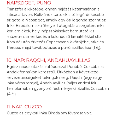
NAPSZIGET, PUNO
Transzfer a kikötőbe, onnan hajózás katamaránon a
Titicaca-tavon. Bolíviához tartozik a tó legérdekesebb
szigete, a Napsziget, amely egy ősi legenda szerint az
Inka Birodalom szülőhelye. Látogatás a szigeten: inka
kori emlékek, helyi népszokásokat bemutató kis
múzeum, ismerkedés a különböző lámafélékkel stb.
Kora délután érkezés Copacabana kikötőjébe, átkelés
Peruba, majd továbbutazás a punói szállodába (1 éj).
10. NAP: RAQCHI, ANDAHUAYLILLAS
Egész napos utazás autóbusszal Punóból Cuzcóba az
Andok fennsíkon keresztül. Útközben a következő
nevezetességeket tekintjük meg: Raqchi (egy nagy
inka város romjai), Andahuaylillas (bájos andesi falu,
templomában gyönyörű festmények). Szállás Cuzcóban
(4 éj).
11. NAP: CUZCO
Cuzco az egykori Inka Birodalom fővárosa volt.