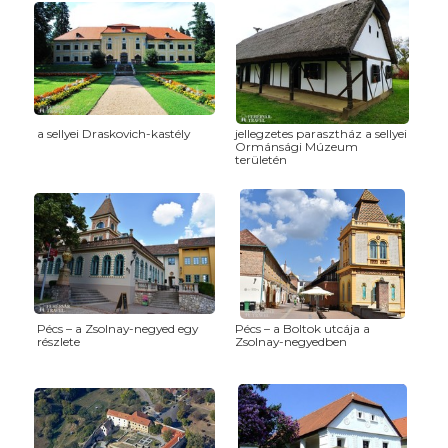
a sellyei Draskovich-kastély
jellegzetes parasztház a sellyei
Ormánsági Múzeum
területén
Pécs – a Zsolnay-negyed egy
Pécs – a Boltok utcája a
részlete
Zsolnay-negyedben