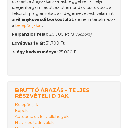
utazást, a 3 éjszakai szállást reggelivel, a helyi
idegenforgalmi adót, az útlemondási biztosítást, a
felsorolt programokat, az idegenvezetést, valamint
a villánykövesdi borkóstolót
, de nem tartalmazza
a
belépődíjakat
.
Félpanziós felár:
20.700 Ft
(3 vacsora)
Egyágyas felár:
31.700 Ft
3. ágy kedvezménye:
25.000 Ft
BRUTTÓ ÁRAZÁS - TELJES
RÉSZVÉTELI DÍJAK
Belépődíjak
Képek
Autóbuszos felszállóhelyek
Hasznos tudnivalók