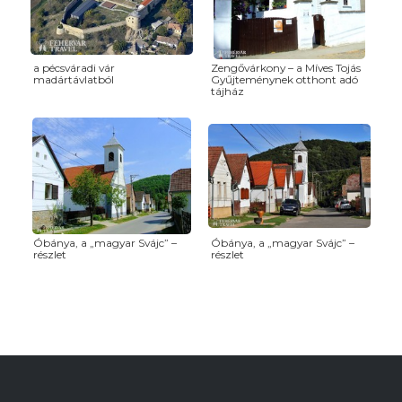
a pécsváradi vár
Zengővárkony – a Míves Tojás
madártávlatból
Gyűjteménynek otthont adó
tájház
Óbánya, a „magyar Svájc” –
Óbánya, a „magyar Svájc” –
részlet
részlet