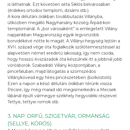
is láthatnak. Ezt követően séta Siklós belvárosában
(érdekes ortodox templom, dzsámi stb.).
A kora délutáni órákban továbbutazás Villányba,
útközben megálló Nagyharsány község Árpád-kori
templománál. A „bor városaként” is emlegetett Villány
napjainkban Magyarország egyik legvonzóbb
borvidékévé nőtte ki magát. A Villányi-hegység lejtőin a
XVII. század vége óta foglalkozik szőlőtermesztéssel az
alapvetően német eredetű lakosság, így nem csoda,
hogy hosszú évszázadok óta készülnek itt a jobbnál jobb
vörösborok. Szabadidő Villány központjában, a
pincefaluban, majd látogatás a szomszédos
Villánykövesd egy híres pincészetében (borkóstoló).
Ezen a napon a késő délutáni órákban térünk vissza
Pécsre, így még marad idő megismerkedni a Mecsek
lábánál épült vármegye-székhely hegyvidéki részeivel:
Tettye, tettyei romok stb.
3. NAP: ORFŰ, SZIGETVÁR, ORMÁNSÁG
(SELLYE, KÓRÓS)