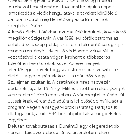
A Mecsek hegyein átkelve az Orfű község mellett
létrehozott mesterséges tavaknál kezdjük a napot:
ismerkedés a vidék hangulatával a tavakat körülölelő
panorámaútról, majd lehetőség az orfűi malmok
megtekintésére.
A késő délelőtti órákban nyugat felé indulunk, következő
megállónk Szigetvár. A vár 1566. évi török ostroma az
önfeláldozás szép példája, hiszen a felmentő sereg híján
minden reményét elvesztő védősereg Zrínyi Miklós
vezetésével a csata végén kirohant a többszörös
túlerőben lévő törökök közé. Az események
jelentőségét növeli, hogy az ostrom során veszítette
életét – ágyban, párnák közt – a már idős Nagy
Szulejmán szultán is. A csatának a híres hadvezér
dédunokája, a költő Zrínyi Miklós állított emléket „Szigeti
veszedelem” című eposzában. A vár megtekintésén túl
utasainknak városnéző sétára is lehetősége nyílik, sőt a
program végén a Magyar-Török Barátság Parkjába is
ellátogatunk, amit 1994-ben alapítottak a megbékélés
jegyében.
Délután továbbutazás a Dunántúl egyik legeredetibb
néprajzi tájegységébe, a Dráva árterületén fekvő