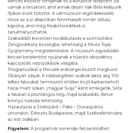
bencés kolostor romjainak és a körülötte felépített ősi
várnak a területén, ahol annak idején Vak Béla királyunk
ifjúkori éveit töltötte. A vármúzeum legérdekesebb
része az a jó állapotban fennmaradt román stílusú
kápolna, ahol még freskótöredékek is
tanulmányozhatók.
Szabadidőt követően továbbutazás a szomszédos
Zengővárkony községbe, lehetőség a Míves Tojás
Gyűjtemény megtekintésére. A múzeum egyedülálló
kincsei betekintést nyújtanak a húsvéti időszakhoz
kapcsolódó népszokások világába.
Programunkat a Mecsek erdőségei között megbúvó
Óbányán zárjuk. A többségében svábok lakta, alig 100
lelkes falucskát természeti értékei és jól karbantartott
házai miatt sokan „magyar Svájc”-ként emlegetik. Séta
a faluban a pisztrángos tóig, majd szabadidő, illetve
könnyű túrázási lehetőség.
Hazautazás a Szekszárd – Paks – Dunaújváros
útvonalon. Érkezés Budapestre, majd Székesfehérvárra
az esti órákban.
Figyelem:
A programok sorrendje felcserélődhet.