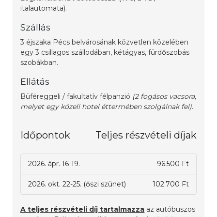
italautomata).
Szállás
3 éjszaka Pécs belvárosának közvetlen közelében
egy 3 csillagos szállodában, kétágyas, fürdőszobás
szobákban.
Ellátás
Büféreggeli / fakultatív félpanzió
(2 fogásos vacsora,
melyet egy közeli hotel éttermében szolgálnak fel).
Időpontok
Teljes részvételi díjak
2026. ápr. 16-19.
96.500 Ft
2026. okt. 22-25. (őszi szünet)
102.700 Ft
A teljes részvételi díj tartalmazza
az autóbuszos