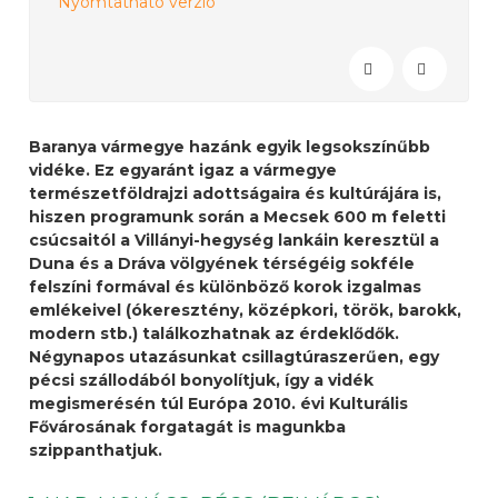
Nyomtatható verzió
Baranya vármegye hazánk egyik legsokszínűbb
vidéke. Ez egyaránt igaz a vármegye
természetföldrajzi adottságaira és kultúrájára is,
hiszen programunk során a Mecsek 600 m feletti
csúcsaitól a Villányi-hegység lankáin keresztül a
Duna és a Dráva völgyének térségéig sokféle
felszíni formával és különböző korok izgalmas
emlékeivel (ókeresztény, középkori, török, barokk,
modern stb.) találkozhatnak az érdeklődők.
Négynapos utazásunkat csillagtúraszerűen, egy
pécsi szállodából bonyolítjuk, így a vidék
megismerésén túl Európa 2010. évi Kulturális
Fővárosának forgatagát is magunkba
szippanthatjuk.