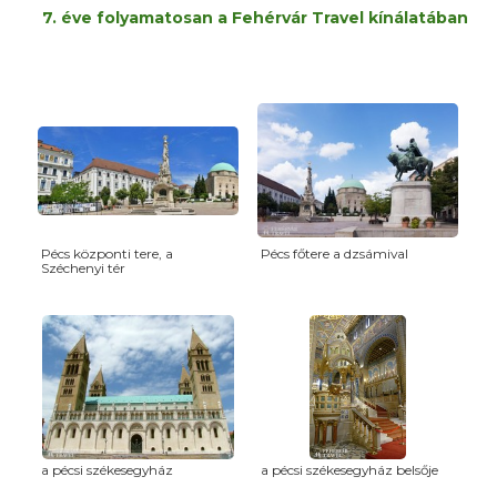
7. éve folyamatosan a Fehérvár Travel kínálatában
Pécs központi tere, a
Pécs főtere a dzsámival
Széchenyi tér
a pécsi székesegyház
a pécsi székesegyház belsője