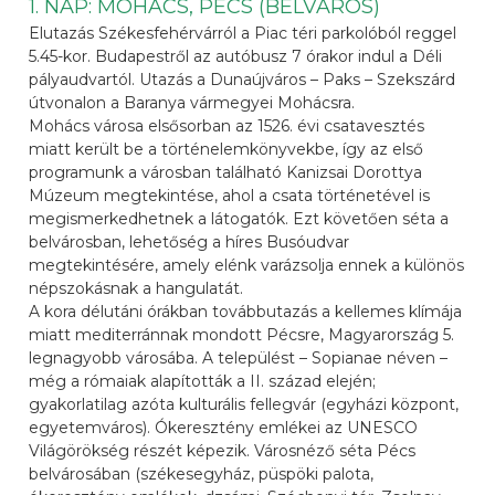
1. NAP: MOHÁCS, PÉCS (BELVÁROS)
Elutazás Székesfehérvárról a Piac téri parkolóból reggel
5.45-kor. Budapestről az autóbusz 7 órakor indul a Déli
pályaudvartól. Utazás a Dunaújváros – Paks – Szekszárd
útvonalon a Baranya vármegyei Mohácsra.
Mohács városa elsősorban az 1526. évi csatavesztés
miatt került be a történelemkönyvekbe, így az első
programunk a városban található Kanizsai Dorottya
Múzeum megtekintése, ahol a csata történetével is
megismerkedhetnek a látogatók. Ezt követően séta a
belvárosban, lehetőség a híres Busóudvar
megtekintésére, amely elénk varázsolja ennek a különös
népszokásnak a hangulatát.
A kora délutáni órákban továbbutazás a kellemes klímája
miatt mediterránnak mondott Pécsre, Magyarország 5.
legnagyobb városába. A települést – Sopianae néven –
még a rómaiak alapították a II. század elején;
gyakorlatilag azóta kulturális fellegvár (egyházi központ,
egyetemváros). Ókeresztény emlékei az UNESCO
Világörökség részét képezik. Városnéző séta Pécs
belvárosában (székesegyház, püspöki palota,