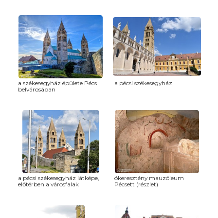
a székesegyház épülete Pécs
a pécsi székesegyház
belvárosában
a pécsi székesegyház látképe,
ókeresztény mauzóleum
előtérben a városfalak
Pécsett (részlet)