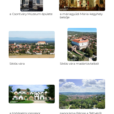
a Csontváry Múzeum épülete
a máriagyűdi Mária-kegyhely
belsője
Siklós vára
Siklós vára madártávlatból
a történelmi pincesor
panoráma Pécsre a Tettyéről