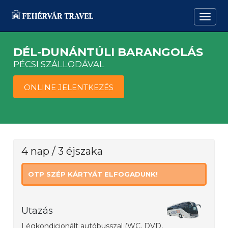
DÉL-DUNÁNTÚLI BARANGOLÁS
PÉCSI SZÁLLODÁVAL
ONLINE JELENTKEZÉS
4 nap / 3 éjszaka
OTP SZÉP KÁRTYÁT ELFOGADUNK!
Utazás
Légkondicionált autóbusszal (WC, DVD,