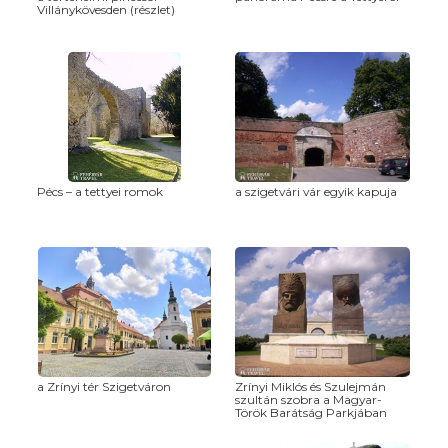
Villánykövesden (részlet)
Pécs – a tettyei romok
a szigetvári vár egyik kapuja
a Zrínyi tér Szigetváron
Zrínyi Miklós és Szulejmán
szultán szobra a Magyar-
Török Barátság Parkjában