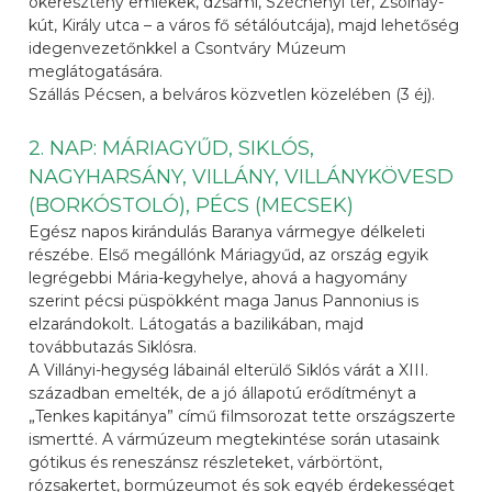
ókeresztény emlékek, dzsámi, Széchenyi tér, Zsolnay-
kút, Király utca – a város fő sétálóutcája), majd lehetőség
idegenvezetőnkkel a Csontváry Múzeum
meglátogatására.
Szállás Pécsen, a belváros közvetlen közelében (3 éj).
2. NAP: MÁRIAGYŰD, SIKLÓS,
NAGYHARSÁNY, VILLÁNY, VILLÁNYKÖVESD
(BORKÓSTOLÓ), PÉCS (MECSEK)
Egész napos kirándulás Baranya vármegye délkeleti
részébe. Első megállónk Máriagyűd, az ország egyik
legrégebbi Mária-kegyhelye, ahová a hagyomány
szerint pécsi püspökként maga Janus Pannonius is
elzarándokolt. Látogatás a bazilikában, majd
továbbutazás Siklósra.
A Villányi-hegység lábainál elterülő Siklós várát a XIII.
században emelték, de a jó állapotú erődítményt a
„Tenkes kapitánya” című filmsorozat tette országszerte
ismertté. A vármúzeum megtekintése során utasaink
gótikus és reneszánsz részleteket, várbörtönt,
rózsakertet, bormúzeumot és sok egyéb érdekességet