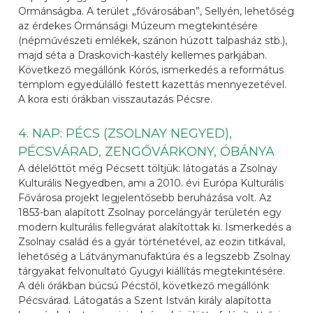
Ormánságba. A terület „fővárosában”, Sellyén, lehetőség
az érdekes Ormánsági Múzeum megtekintésére
(népművészeti emlékek, szánon húzott talpasház stb.),
majd séta a Draskovich-kastély kellemes parkjában.
Következő megállónk Kórós, ismerkedés a református
templom egyedülálló festett kazettás mennyezetével.
A kora esti órákban visszautazás Pécsre.
4. NAP: PÉCS (ZSOLNAY NEGYED),
PÉCSVÁRAD, ZENGŐVÁRKONY, ÓBÁNYA
A délelőttöt még Pécsett töltjük: látogatás a Zsolnay
Kulturális Negyedben, ami a 2010. évi Európa Kulturális
Fővárosa projekt legjelentősebb beruházása volt. Az
1853-ban alapított Zsolnay porcelángyár területén egy
modern kulturális fellegvárat alakítottak ki. Ismerkedés a
Zsolnay család és a gyár történetével, az eozin titkával,
lehetőség a Látványmanufaktúra és a legszebb Zsolnay
tárgyakat felvonultató Gyugyi kiállítás megtekintésére.
A déli órákban búcsú Pécstől, következő megállónk
Pécsvárad. Látogatás a Szent István király alapította