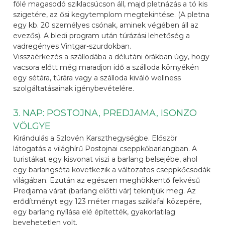
fölé magasodó sziklacsúcson áll, majd pletnázás a tó kis
szigetére, az ősi kegytemplom megtekintése. (A pletna
egy kb. 20 személyes csónak, aminek végében áll az
evezős). A bledi program után túrázási lehetőség a
vadregényes Vintgar-szurdokban.
Visszaérkezés a szállodába a délutáni órákban úgy, hogy
vacsora előtt még maradjon idő a szálloda környékén
egy sétára, túrára vagy a szálloda kiváló wellness
szolgáltatásainak igénybevételére.
3. NAP: POSTOJNA, PREDJAMA, ISONZO
VÖLGYE
Kirándulás a Szlovén Karszthegységbe. Először
látogatás a világhírű Postojnai cseppkőbarlangban. A
turistákat egy kisvonat viszi a barlang belsejébe, ahol
egy barlangséta következik a változatos cseppkőcsodák
világában. Ezután az egészen meghökkentő fekvésű
Predjama várat (barlang előtti vár) tekintjük meg. Az
erődítményt egy 123 méter magas sziklafal közepére,
egy barlang nyílása elé építették, gyakorlatilag
bevehetetlen volt.