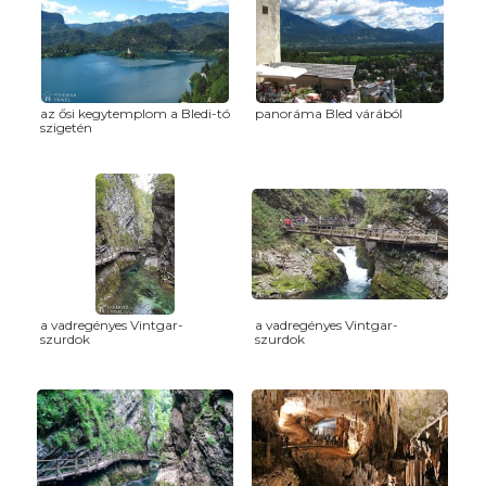
az ősi kegytemplom a Bledi-tó
panoráma Bled várából
szigetén
a vadregényes Vintgar-
a vadregényes Vintgar-
szurdok
szurdok