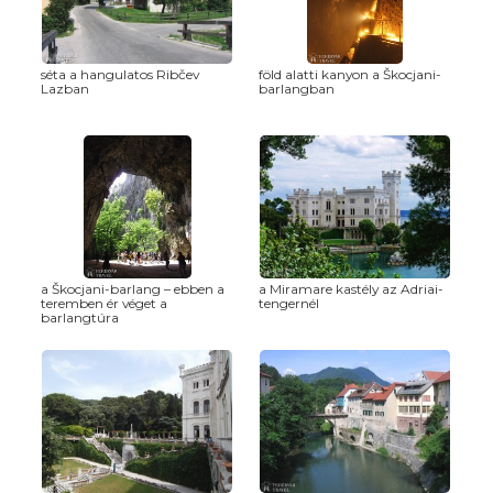
séta a hangulatos Ribčev
föld alatti kanyon a Škocjani-
Lazban
barlangban
a Škocjani-barlang – ebben a
a Miramare kastély az Adriai-
teremben ér véget a
tengernél
barlangtúra