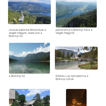
utazás kabinos felvonóval a
panoráma a Bohinji-tóra a
Vogel-hegyre, alattunk a
Vogel-hegyről
Bohinji-tó
a Bohinji-tó
Ribčev Laz temploma a
Bohinji-tónál