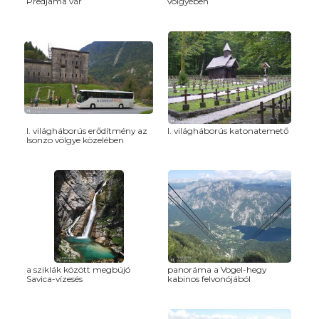
Predjama vár
völgyében
I. világháborús erődítmény az
I. világháborús katonatemető
Isonzo völgye közelében
a sziklák között megbújó
panoráma a Vogel-hegy
Savica-vízesés
kabinos felvonójából