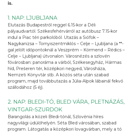
is.
1. NAP: LJUBLJANA
Elutazás Budapestről reggel 6.15-kor a Déli
pályaudvartól. Székesfehérvárról az autóbusz 7.15-kor
indul a Piac téri parkolóból. Utazás a Siófok –
Nagykanizsa – Tornyiszentmiklós – Celje – Ljubljana (a **-
gal jelölt időpontoknál a Veszprém – Körmend – Rédics –
Celje – Ljubljana) útvonalon. Városnézés a szlovén
fővárosban: panoráma a várból, Székesegyház, Hármas
híd, Prešeren tér, középkori negyed, Városháza,
Nemzeti Könyvtár stb. A közös séta után szabad
program, majd továbbutazás a Júlia-Alpok lábainál fekvő
szállodához (5 éj).
2. NAP: BLEDI-TÓ, BLED VÁRA, PLETNÁZÁS,
VINTGAR-SZURDOK
Barangolás a közeli Bledi-tónál, Szlovénia híres
nagyvilági üdülőhelyén. Séta Bled városában, szabad
program. Látogatás a középkori lovagvárban, mely a tó