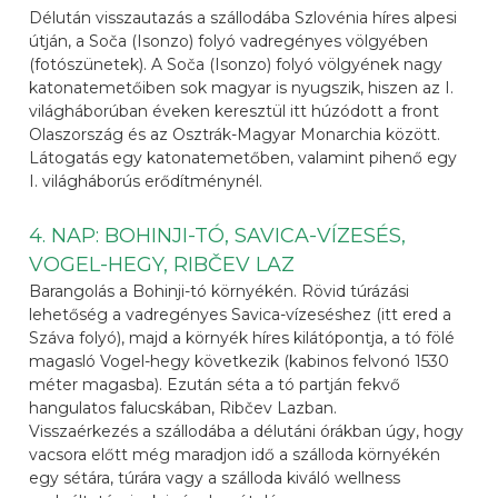
Délután visszautazás a szállodába Szlovénia híres alpesi
útján, a Soča (Isonzo) folyó vadregényes völgyében
(fotószünetek). A Soča (Isonzo) folyó völgyének nagy
katonatemetőiben sok magyar is nyugszik, hiszen az I.
világháborúban éveken keresztül itt húzódott a front
Olaszország és az Osztrák-Magyar Monarchia között.
Látogatás egy katonatemetőben, valamint pihenő egy
I. világháborús erődítménynél.
4. NAP: BOHINJI-TÓ, SAVICA-VÍZESÉS,
VOGEL-HEGY, RIBČEV LAZ
Barangolás a Bohinji-tó környékén. Rövid túrázási
lehetőség a vadregényes Savica-vízeséshez (itt ered a
Száva folyó), majd a környék híres kilátópontja, a tó fölé
magasló Vogel-hegy következik (kabinos felvonó 1530
méter magasba). Ezután séta a tó partján fekvő
hangulatos falucskában, Ribčev Lazban.
Visszaérkezés a szállodába a délutáni órákban úgy, hogy
vacsora előtt még maradjon idő a szálloda környékén
egy sétára, túrára vagy a szálloda kiváló wellness