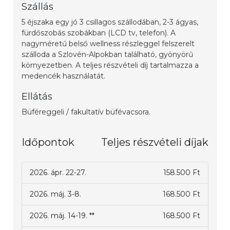
Szállás
5 éjszaka egy jó 3 csillagos szállodában, 2-3 ágyas,
fürdőszobás szobákban (LCD tv, telefon). A
nagyméretű belső wellness részleggel felszerelt
szálloda a Szlovén-Alpokban található, gyönyörű
környezetben. A teljes részvételi díj tartalmazza a
medencék használatát.
Ellátás
Büféreggeli / fakultatív büfévacsora.
Időpontok
Teljes részvételi díjak
2026. ápr. 22-27.
158.500 Ft
2026. máj. 3-8.
168.500 Ft
2026. máj. 14-19. **
168.500 Ft