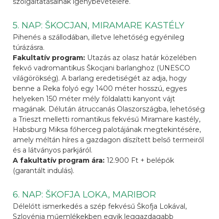
szolgáltatásainak igénybevételére.
5. NAP: ŠKOCJAN, MIRAMARE KASTÉLY
Pihenés a szállodában, illetve lehetőség egyénileg
túrázásra.
Fakultatív program:
Utazás az olasz határ közelében
fekvő vadromantikus Škocjani barlanghoz (UNESCO
világörökség). A barlang eredetiségét az adja, hogy
benne a Reka folyó egy 1400 méter hosszú, egyes
helyeken 150 méter mély földalatti kanyont vájt
magának. Délután átruccanás Olaszországba, lehetőség
a Trieszt melletti romantikus fekvésű Miramare kastély,
Habsburg Miksa főherceg palotájának megtekintésére,
amely méltán híres a gazdagon díszített belső termeiről
és a látványos parkjáról.
A fakultatív program ára:
12.900 Ft + belépők
(garantált indulás).
6. NAP: ŠKOFJA LOKA, MARIBOR
Délelőtt ismerkedés a szép fekvésű Škofja Lokával,
Szlovénia műemlékekben egyik leggazdagabb