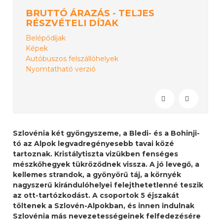
BRUTTÓ ÁRAZÁS - TELJES
RÉSZVÉTELI DÍJAK
Belépődíjak
Képek
Autóbuszos felszállóhelyek
Nyomtatható verzió
Szlovénia két gyöngyszeme, a Bledi- és a Bohinji-
tó az Alpok legvadregényesebb tavai közé
tartoznak. Kristálytiszta vizükben fenséges
mészkőhegyek tükröződnek vissza. A jó levegő, a
kellemes strandok, a gyönyörű táj, a környék
nagyszerű kirándulóhelyei felejthetetlenné teszik
az ott-tartózkodást. A csoportok 5 éjszakát
töltenek a Szlovén-Alpokban, és innen indulnak
Szlovénia más nevezetességeinek felfedezésére