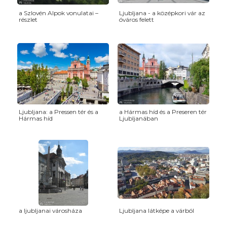
a Szlovén Alpok vonulatai –
Ljubljana - a középkori vár az
részlet
óváros felett
Ljubljana: a Pressen tér és a
a Hármas híd és a Preseren tér
Hármas híd
Ljubljanában
a ljubljanai városháza
Ljubljana látképe a várból