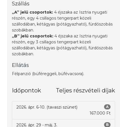
Szállás
„A” jelű csoportok:
4 éjszaka az Isztria nyugati
részén, egy 4 csillagos tengerpart közeli
szállodában, kétágyas (pótágyazható), fürdőszobás
szobákban.
„B” jelű csoportok:
4 éjszaka az Isztria nyugati
részén, egy 3 csillagos tengerpart közeli
szállodában, kétágyas (pótágyazható), fürdőszobás
szobákban.
Ellátás
Félpanzió (büféreggeli, büfévacsora).
Időpontok
Teljes részvételi díjak
2026. ápr. 6-10. (tavaszi szünet)
A
167.000 Ft
2026. ápr. 29 - máj. 3.
B