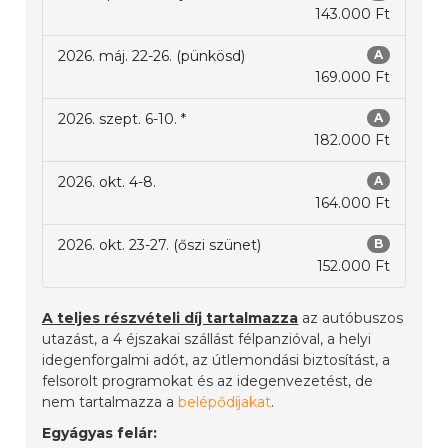
143.000 Ft
2026. máj. 22-26. (pünkösd)
A
169.000 Ft
2026. szept. 6-10. *
A
182.000 Ft
2026. okt. 4-8.
A
164.000 Ft
2026. okt. 23-27. (őszi szünet)
B
152.000 Ft
A teljes részvételi díj tartalmazza
az autóbuszos
utazást, a 4 éjszakai szállást félpanzióval, a helyi
idegenforgalmi adót, az útlemondási biztosítást, a
felsorolt programokat és az idegenvezetést, de
nem tartalmazza a
belépődíjakat
.
Egyágyas felár: