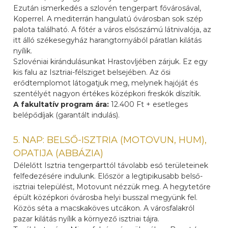
Ezután ismerkedés a szlovén tengerpart fővárosával,
Koperrel. A mediterrán hangulatú óvárosban sok szép
palota található. A főtér a város elsőszámú látnivalója, az
itt álló székesegyház harangtornyából páratlan kilátás
nyílik.
Szlovéniai kirándulásunkat Hrastovljében zárjuk. Ez egy
kis falu az Isztriai-félsziget belsejében. Az ősi
erődtemplomot látogatjuk meg, melynek hajóját és
szentélyét nagyon értékes középkori freskók díszítik.
A fakultatív program ára:
12.400 Ft + esetleges
belépődíjak (garantált indulás).
5. NAP: BELSŐ-ISZTRIA (MOTOVUN, HUM),
OPATIJA (ABBÁZIA)
Délelőtt Isztria tengerparttól távolabb eső területeinek
felfedezésére indulunk. Először a legtipikusabb belső-
isztriai települést, Motovunt nézzük meg. A hegytetőre
épült középkori óvárosba helyi busszal megyünk fel.
Közös séta a macskaköves utcákon. A városfalakról
pazar kilátás nyílik a környező isztriai tájra.