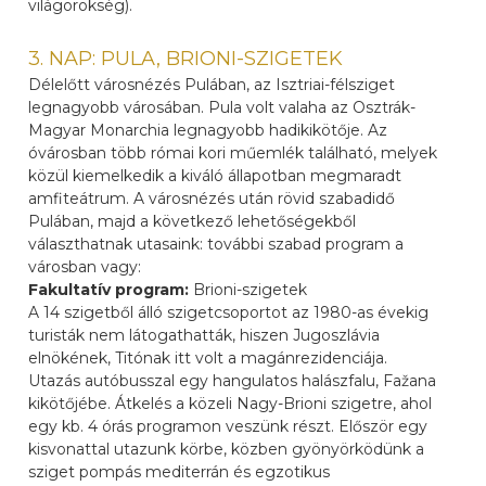
világörökség).
3. NAP: PULA, BRIONI-SZIGETEK
Délelőtt városnézés Pulában, az Isztriai-félsziget
legnagyobb városában. Pula volt valaha az Osztrák-
Magyar Monarchia legnagyobb hadikikötője. Az
óvárosban több római kori műemlék található, melyek
közül kiemelkedik a kiváló állapotban megmaradt
amfiteátrum. A városnézés után rövid szabadidő
Pulában, majd a következő lehetőségekből
választhatnak utasaink: további szabad program a
városban vagy:
Fakultatív program:
Brioni-szigetek
A 14 szigetből álló szigetcsoportot az 1980-as évekig
turisták nem látogathatták, hiszen Jugoszlávia
elnökének, Titónak itt volt a magánrezidenciája.
Utazás autóbusszal egy hangulatos halászfalu, Fažana
kikötőjébe. Átkelés a közeli Nagy-Brioni szigetre, ahol
egy kb. 4 órás programon veszünk részt. Először egy
kisvonattal utazunk körbe, közben gyönyörködünk a
sziget pompás mediterrán és egzotikus