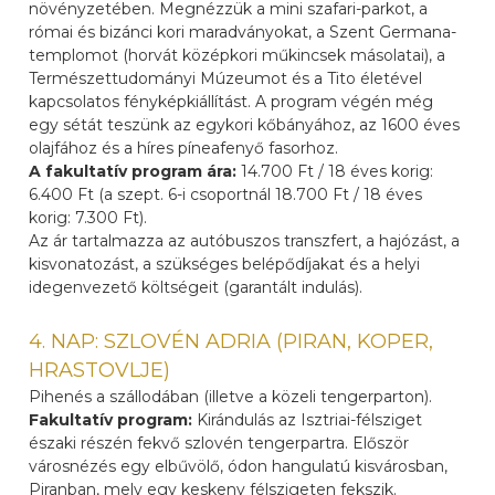
növényzetében. Megnézzük a mini szafari-parkot, a
római és bizánci kori maradványokat, a Szent Germana-
templomot (horvát középkori műkincsek másolatai), a
Természettudományi Múzeumot és a Tito életével
kapcsolatos fényképkiállítást. A program végén még
egy sétát teszünk az egykori kőbányához, az 1600 éves
olajfához és a híres píneafenyő fasorhoz.
A fakultatív program ára:
14.700 Ft / 18 éves korig:
6.400 Ft (a szept. 6-i csoportnál 18.700 Ft / 18 éves
korig: 7.300 Ft).
Az ár tartalmazza az autóbuszos transzfert, a hajózást, a
kisvonatozást, a szükséges belépődíjakat és a helyi
idegenvezető költségeit (garantált indulás).
4. NAP: SZLOVÉN ADRIA (PIRAN, KOPER,
HRASTOVLJE)
Pihenés a szállodában (illetve a közeli tengerparton).
Fakultatív program:
Kirándulás az Isztriai-félsziget
északi részén fekvő szlovén tengerpartra. Először
városnézés egy elbűvölő, ódon hangulatú kisvárosban,
Piranban, mely egy keskeny félszigeten fekszik.