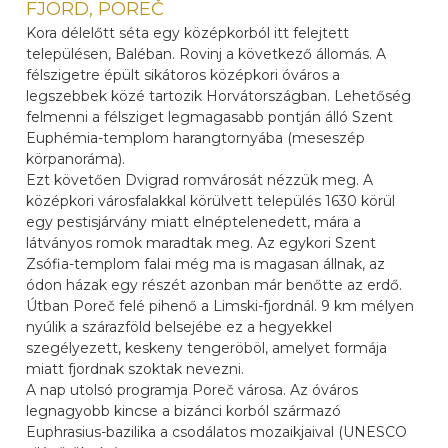
FJORD, POREČ
Kora délelőtt séta egy középkorból itt felejtett
településen, Baléban. Rovinj a következő állomás. A
félszigetre épült sikátoros középkori óváros a
legszebbek közé tartozik Horvátországban. Lehetőség
felmenni a félsziget legmagasabb pontján álló Szent
Euphémia-templom harangtornyába (meseszép
körpanoráma).
Ezt követően Dvigrad romvárosát nézzük meg. A
középkori városfalakkal körülvett település 1630 körül
egy pestisjárvány miatt elnéptelenedett, mára a
látványos romok maradtak meg. Az egykori Szent
Zsófia-templom falai még ma is magasan állnak, az
ódon házak egy részét azonban már benőtte az erdő.
Útban Poreč felé pihenő a Limski-fjordnál. 9 km mélyen
nyúlik a szárazföld belsejébe ez a hegyekkel
szegélyezett, keskeny tengeröböl, amelyet formája
miatt fjordnak szoktak nevezni.
A nap utolsó programja Poreč városa. Az óváros
legnagyobb kincse a bizánci korból származó
Euphrasius-bazilika a csodálatos mozaikjaival (UNESCO