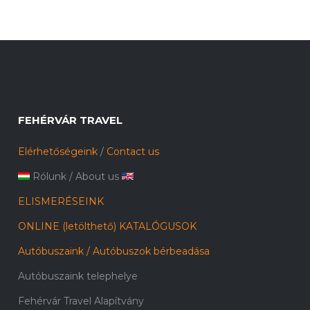
FEHÉRVÁR TRAVEL
Elérhetőségeink
/
Contact us
Rólunk
/
About us
ELISMERÉSEINK
ONLINE (letölthető) KATALÓGUSOK
Autóbuszaink / Autóbuszok bérbeadása
Autóbuszaink telephelye
Fehérvár Travel Alapítvány