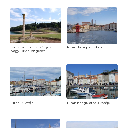
római kori maradványok
Piran: látkép az öbölre
Nagy-Brioni szigetén
Piran kikötője
Piran hangulatos kikötője