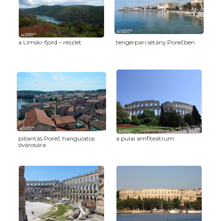
a Limski-fjord – részlet
tengerpari sétány Porečben
pillantás Poreč hangulatos
a pulai amfiteátrum
óvárosára