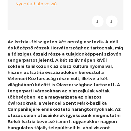
Nyomtatható verzió
Az Isztriai-félszigeten két ország osztozik. A déli
és középső részek Horvátországhoz tartoznak, míg
a félsziget északi része a tulajdonképpeni szlovén
tengerpartot jelenti. A két szláv népen kívül
sokfelé találkozunk az olasz kultúra nyomaival,
hiszen az Isztria évszázadokon keresztül a
Velencei Köztársaság része volt, illetve a két
világháború között is Olaszországhoz tartozott. A
tengerparti városokban az olaszajkúak voltak
többségben, ez a magyarázata az olaszos
óvárosoknak, a velencei Szent Márk-bazilika
Campaniléjére emlékeztető harangtornyoknak. Az
utazás során utasainknak igyekszünk megmutatni
Belső-Isztria kevéssé ismert, ugyanakkor nagyon
hangulatos tájait, településeit is, ahol viszont