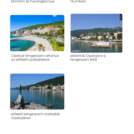
temlom és harangtornya
Humban
Opatija tengerparti sétánya
pillantás Opatijára a
az előkelő szállodákkal
tengerpart felől
előkelő tengerparti szállodák
Opatijában