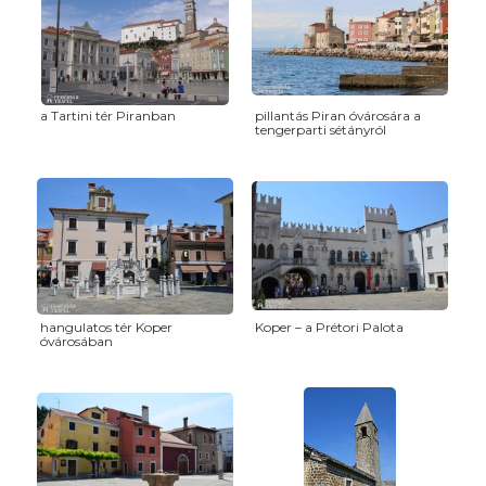
a Tartini tér Piranban
pillantás Piran óvárosára a
tengerparti sétányról
hangulatos tér Koper
Koper – a Prétori Palota
óvárosában