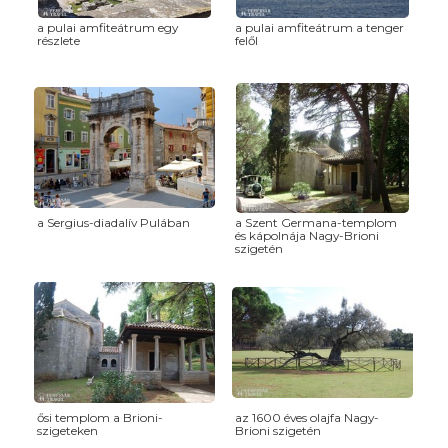
a pulai amfiteátrum egy
a pulai amfiteátrum a tenger
részlete
felől
a Sergius-diadalív Pulában
a Szent Germana-templom
és kápolnája Nagy-Brioni
szigetén
ősi templom a Brioni-
az 1600 éves olajfa Nagy-
szigeteken
Brioni szigetén