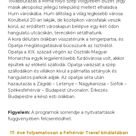
Továbbutazás a Mirna folyó szép völgyében Buzet (egy
másik akropolisz jellegű település) mellett elhaladva
Hum városkába. Hum állítólag a világ legkisebb városa.
Körülbelül 20-an lakják, de középkori városfalak veszik
körül, az erődített városkapun belépve egy-két ódon
hangulatú utcácskán, terecskén sétálhatunk.
A kora délutáni órákban visszatérünk a tengerpartra, és
Opatija meglátogatásával búcsúzunk az Isztriától.
Opatija a XIX. század végén az Osztrák-Magyar
Monarchia egyik legjelentősebb fürdővárosa volt, akkor
épültek az előkelő szállodái. Opatija varázsát a szép
szállodákon és villákon kívül a pálmafás sétányok és
hangulatos parkok adják. Az opatijai séta után
hazautazás a Zágráb – Letenye – Nagykanizsa – Siófok –
Székesfehérvár – Budapest útvonalon. Érkezés
Budapestre a késő esti órákban.
Figyelem:
A programok sorrendje a nyitvatartások
függvényében felcserélődhet.
17. éve folyamatosan a Fehérvár Travel kínálatában