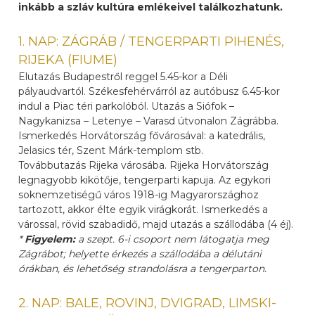
inkább a szláv kultúra emlékeivel találkozhatunk.
1. NAP: ZÁGRÁB / TENGERPARTI PIHENÉS,
RIJEKA (FIUME)
Elutazás Budapestről reggel 5.45-kor a Déli
pályaudvartól. Székesfehérvárról az autóbusz 6.45-kor
indul a Piac téri parkolóból. Utazás a Siófok –
Nagykanizsa – Letenye – Varasd útvonalon Zágrábba.
Ismerkedés Horvátország fővárosával: a katedrális,
Jelasics tér, Szent Márk-templom stb.
Továbbutazás Rijeka városába. Rijeka Horvátország
legnagyobb kikötője, tengerparti kapuja. Az egykori
soknemzetiségű város 1918-ig Magyarországhoz
tartozott, akkor élte egyik virágkorát. Ismerkedés a
várossal, rövid szabadidő, majd utazás a szállodába (4 éj).
*
Figyelem:
a szept. 6-i csoport nem látogatja meg
Zágrábot; helyette érkezés a szállodába a délutáni
órákban, és lehetőség strandolásra a tengerparton.
2. NAP: BALE, ROVINJ, DVIGRAD, LIMSKI-