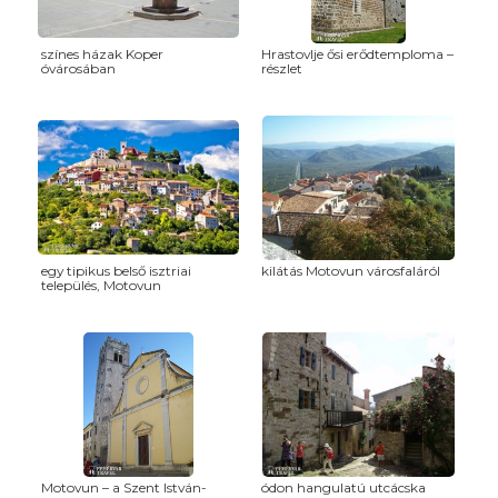
színes házak Koper
Hrastovlje ősi erődtemploma –
óvárosában
részlet
egy tipikus belső isztriai
kilátás Motovun városfaláról
település, Motovun
Motovun – a Szent István-
ódon hangulatú utcácska