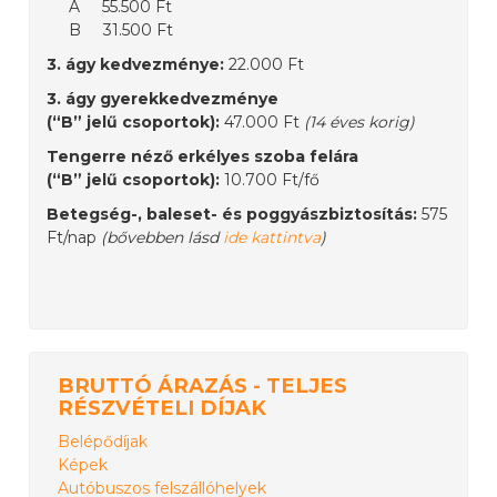
A 55.500 Ft
B 31.500 Ft
3. ágy kedvezménye:
22.000 Ft
3. ágy gyerekkedvezménye
(“B” jelű csoportok):
47.000 Ft
(14 éves korig)
Tengerre néző erkélyes szoba felára
(“B” jelű csoportok):
10.700 Ft/fő
Betegség-, baleset- és poggyászbiztosítás:
575
Ft/nap
(bővebben lásd
ide kattintva
)
BRUTTÓ ÁRAZÁS - TELJES
RÉSZVÉTELI DÍJAK
Belépődíjak
Képek
Autóbuszos felszállóhelyek