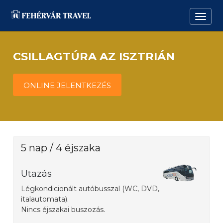
CSILLAGTÚRA AZ ISZTRIÁN
ONLINE JELENTKEZÉS
5 nap / 4 éjszaka
Utazás
Légkondicionált autóbusszal (WC, DVD,
italautomata).
Nincs éjszakai buszozás.