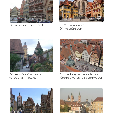
Dinkelsbühl – utcarészlet
az Oroszlános kút
Dinkelsbühlben
Dinkelsbühl óvárosa a
Rothenburg – panoráma a
városfallal – részlet
főtérre a városháza tornyából