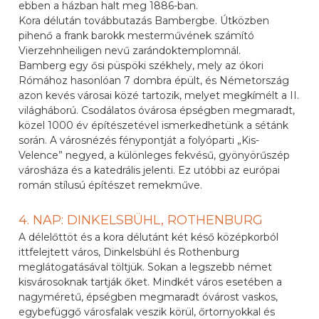
ebben a házban halt meg 1886-ban.
Kora délután továbbutazás Bambergbe. Útközben
pihenő a frank barokk mesterművének számító
Vierzehnheiligen nevű zarándoktemplomnál.
Bamberg egy ősi püspöki székhely, mely az ókori
Rómához hasonlóan 7 dombra épült, és Németország
azon kevés városai közé tartozik, melyet megkímélt a II.
világháború. Csodálatos óvárosa épségben megmaradt,
közel 1000 év építészetével ismerkedhetünk a sétánk
során. A városnézés fénypontját a folyóparti „Kis-
Velence” negyed, a különleges fekvésű, gyönyörűszép
városháza és a katedrális jelenti. Ez utóbbi az európai
román stílusú építészet remekműve.
4. NAP: DINKELSBÜHL, ROTHENBURG
A délelőttöt és a kora délutánt két késő középkorból
ittfelejtett város, Dinkelsbühl és Rothenburg
meglátogatásával töltjük. Sokan a legszebb német
kisvárosoknak tartják őket. Mindkét város esetében a
nagyméretű, épségben megmaradt óvárost vaskos,
egybefüggő városfalak veszik körül, őrtornyokkal és