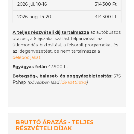
2026. júl. 10-16.
314.300 Ft
2026. aug. 14-20.
314.300 Ft
A teljes részvételi díj tartalmazza
az autóbuszos
utazást, a 6 éjszakai szállást félpanzióval, az
útlemondási biztosítást, a felsorolt programokat és
az idegenvezetést, de nem tartalmazza a
belépődíjakat
.
Egyágyas felár:
47.900 Ft
Betegség-, baleset- és poggyászbiztosítás:
575
Ft/nap
(bővebben lásd
ide kattintva
)
BRUTTÓ ÁRAZÁS - TELJES
RÉSZVÉTELI DÍJAK