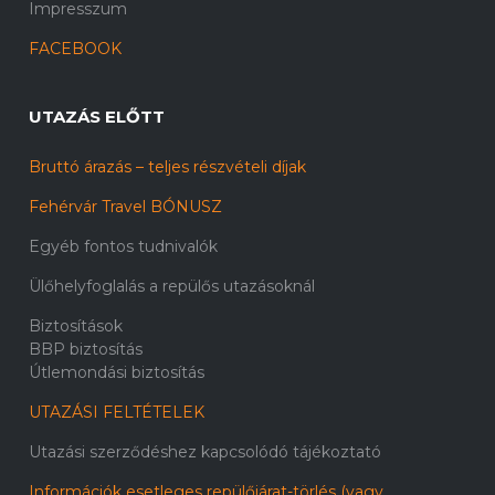
Impresszum
FACEBOOK
UTAZÁS ELŐTT
Bruttó árazás – teljes részvételi díjak
Fehérvár Travel BÓNUSZ
Egyéb fontos tudnivalók
Ülőhelyfoglalás a repülős utazásoknál
Biztosítások
BBP biztosítás
Útlemondási biztosítás
UTAZÁSI FELTÉTELEK
Utazási szerződéshez kapcsolódó tájékoztató
Információk esetleges repülőjárat-törlés (vagy