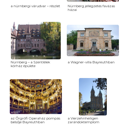
a nürnbergi várudvar – részlet
Nürnberg jellegzetes favázas
házai
Nürnberg – a Szentlélek
a Wagner-villa Bayreuthban
kórház épülete
az Őrgrófi Operaház pompás
a Vierzehnheiligen
belsője Bayreuthban
zarándoktemplom