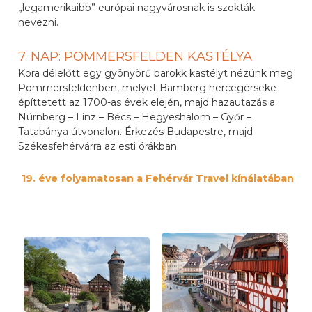
„legamerikaibb” európai nagyvárosnak is szokták
nevezni.
7. NAP: POMMERSFELDEN KASTÉLYA
Kora délelőtt egy gyönyörű barokk kastélyt nézünk meg
Pommersfeldenben, melyet Bamberg hercegérseke
építtetett az 1700-as évek elején, majd hazautazás a
Nürnberg – Linz – Bécs – Hegyeshalom – Győr –
Tatabánya útvonalon. Érkezés Budapestre, majd
Székesfehérvárra az esti órákban.
19. éve folyamatosan a Fehérvár Travel kínálatában