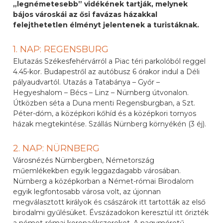
„legnémetesebb” vidékének tartják, melynek
bájos városkái az ősi favázas házakkal
felejthetetlen élményt jelentenek a turistáknak.
1. NAP: REGENSBURG
Elutazás Székesfehérvárról a Piac téri parkolóból reggel
4.45-kor. Budapestről az autóbusz 6 órakor indul a Déli
pályaudvartól. Utazás a Tatabánya – Győr –
Hegyeshalom – Bécs – Linz – Nürnberg útvonalon.
Útközben séta a Duna menti Regensburgban, a Szt.
Péter-dóm, a középkori kőhíd és a középkori tornyos
házak megtekintése. Szállás Nürnberg környékén (3 éj).
2. NAP: NÜRNBERG
Városnézés Nürnbergben, Németország
műemlékekben egyik leggazdagabb városában.
Nürnberg a középkorban a Német-római Birodalom
egyik legfontosabb városa volt, az újonnan
megválasztott királyok és császárok itt tartották az első
birodalmi gyűlésüket. Évszázadokon keresztül itt őrizték