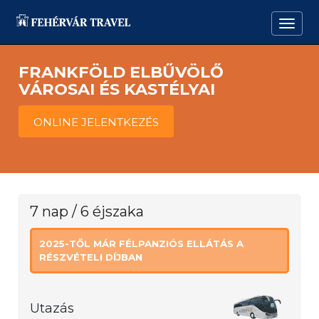
FRANKFÖLD ELBŰVÖLŐ
VÁROSAI ÉS KASTÉLYAI
ONLINE JELENTKEZÉS
7 nap / 6 éjszaka
2025-TŐL MÁR FÉLPANZIÓS ELLÁTÁS A
RÉSZVÉTELI DÍJBAN
Utazás