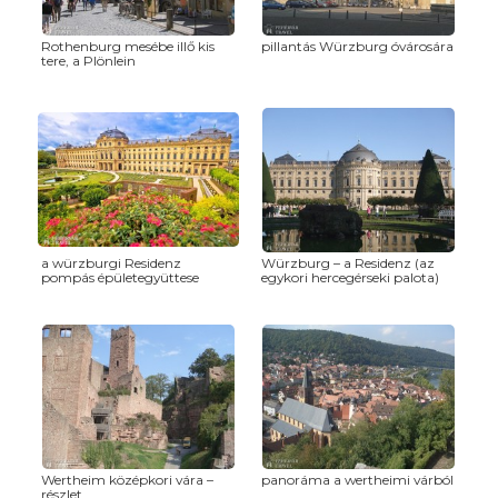
Rothenburg mesébe illő kis
pillantás Würzburg óvárosára
tere, a Plönlein
a würzburgi Residenz
Würzburg – a Residenz (az
pompás épületegyüttese
egykori hercegérseki palota)
Wertheim középkori vára –
panoráma a wertheimi várból
részlet