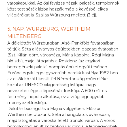
városkapukkal. Az ősi favázas házak, paloták, templomok
közt tett séták lázba hozzák még a kevésbé lelkes
világjárókat is. Szállás Würzburg mellett (3 éj).
5. NAP: WÜRZBURG, WERTHEIM,
MILTENBERG
A délelőttöt Würzburgban, Alsó-Frankföld fővárosában
töltjük. Séta a látványos épületekben gazdag óvárosban
(Szt. Kilián-dóm, városháza, Mária-kápolna, Régi Majna-
híd stb.), majd látogatás a Residenz (az egykori
hercegérseki palota) pompás épületegyüttesében.
Európa egyik legnagyszerűbb barokk kastélya 1982-ben
az elsők között került fel Németország műemlékei
közül az UNESCO világörökség listájára, nagy
nevezetessége a lépcsőház freskója. A 600 m2-es
festmény Tiepolo alkotása, ez a világ legnagyobb
mennyezetfreskója.
Délután barangolás a Majna völgyében. Először
Wertheimbe utazunk. Séta a hangulatos óvárosban,
majd látogatás a városka felett trónoló várban. A vörös
homokkőből épült középkori vár romjai a legnagyobbak