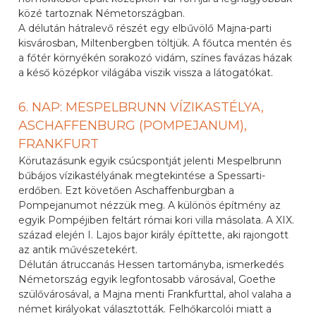
közé tartoznak Németországban.
A délután hátralevő részét egy elbűvölő Majna-parti
kisvárosban, Miltenbergben töltjük. A főutca mentén és
a főtér környékén sorakozó vidám, színes favázas házak
a késő középkor világába viszik vissza a látogatókat.
6. NAP: MESPELBRUNN VÍZIKASTÉLYA,
ASCHAFFENBURG (POMPEJANUM),
FRANKFURT
Körutazásunk egyik csúcspontját jelenti Mespelbrunn
bűbájos vízikastélyának megtekintése a Spessarti-
erdőben. Ezt követően Aschaffenburgban a
Pompejanumot nézzük meg. A különös építmény az
egyik Pompéjiben feltárt római kori villa másolata. A XIX.
század elején I. Lajos bajor király építtette, aki rajongott
az antik művészetekért.
Délután átruccanás Hessen tartományba, ismerkedés
Németország egyik legfontosabb városával, Goethe
szülővárosával, a Majna menti Frankfurttal, ahol valaha a
német királyokat választották. Felhőkarcolói miatt a