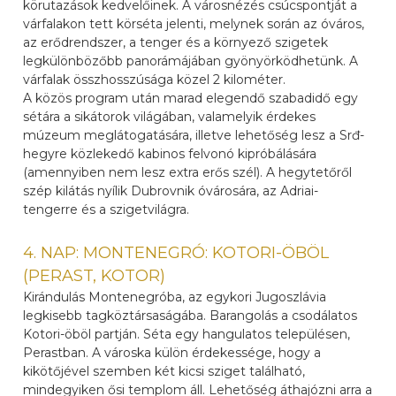
körutazások kedvelőinek. A városnézés csúcspontját a
várfalakon tett körséta jelenti, melynek során az óváros,
az erődrendszer, a tenger és a környező szigetek
legkülönbözőbb panorámájában gyönyörködhetünk. A
várfalak összhosszúsága közel 2 kilométer.
A közös program után marad elegendő szabadidő egy
sétára a sikátorok világában, valamelyik érdekes
múzeum meglátogatására, illetve lehetőség lesz a Srđ-
hegyre közlekedő kabinos felvonó kipróbálására
(amennyiben nem lesz extra erős szél). A hegytetőről
szép kilátás nyílik Dubrovnik óvárosára, az Adriai-
tengerre és a szigetvilágra.
4. NAP: MONTENEGRÓ: KOTORI-ÖBÖL
(PERAST, KOTOR)
Kirándulás Montenegróba, az egykori Jugoszlávia
legkisebb tagköztársaságába. Barangolás a csodálatos
Kotori-öböl partján. Séta egy hangulatos településen,
Perastban. A városka külön érdekessége, hogy a
kikötőjével szemben két kicsi sziget található,
mindegyiken ősi templom áll. Lehetőség áthajózni arra a