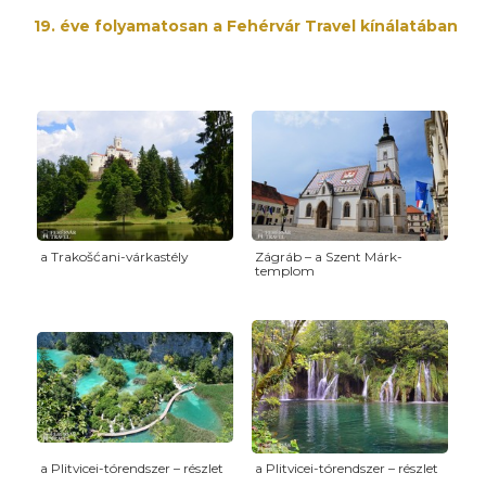
19. éve folyamatosan a Fehérvár Travel kínálatában
a Trakošćani-várkastély
Zágráb – a Szent Márk-
templom
a Plitvicei-tórendszer – részlet
a Plitvicei-tórendszer – részlet