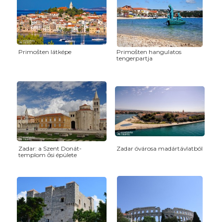
Primošten látképe
Primošten hangulatos
tengerpartja
Zadar: a Szent Donát-
Zadar óvárosa madártávlatból
templom ősi épülete