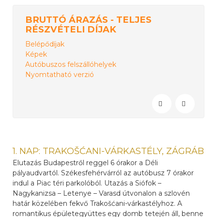
BRUTTÓ ÁRAZÁS - TELJES
RÉSZVÉTELI DÍJAK
Belépődíjak
Képek
Autóbuszos felszállóhelyek
Nyomtatható verzió
1. NAP: TRAKOŠĆANI-VÁRKASTÉLY, ZÁGRÁB
Elutazás Budapestről reggel 6 órakor a Déli
pályaudvartól. Székesfehérvárról az autóbusz 7 órakor
indul a Piac téri parkolóból. Utazás a Siófok –
Nagykanizsa – Letenye – Varasd útvonalon a szlovén
határ közelében fekvő Trakošćani-várkastélyhoz. A
romantikus épületegyüttes egy domb tetején áll, benne