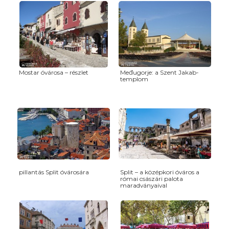
Mostar óvárosa – részlet
Međugorje: a Szent Jakab-
templom
pillantás Split óvárosára
Split – a középkori óváros a
római császári palota
maradványaival