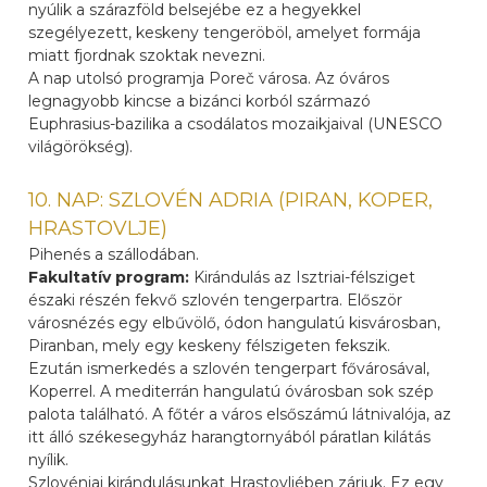
nyúlik a szárazföld belsejébe ez a hegyekkel
szegélyezett, keskeny tengeröböl, amelyet formája
miatt fjordnak szoktak nevezni.
A nap utolsó programja Poreč városa. Az óváros
legnagyobb kincse a bizánci korból származó
Euphrasius-bazilika a csodálatos mozaikjaival (UNESCO
világörökség).
10. NAP: SZLOVÉN ADRIA (PIRAN, KOPER,
HRASTOVLJE)
Pihenés a szállodában.
Fakultatív program:
Kirándulás az Isztriai-félsziget
északi részén fekvő szlovén tengerpartra. Először
városnézés egy elbűvölő, ódon hangulatú kisvárosban,
Piranban, mely egy keskeny félszigeten fekszik.
Ezután ismerkedés a szlovén tengerpart fővárosával,
Koperrel. A mediterrán hangulatú óvárosban sok szép
palota található. A főtér a város elsőszámú látnivalója, az
itt álló székesegyház harangtornyából páratlan kilátás
nyílik.
Szlovéniai kirándulásunkat Hrastovljében zárjuk. Ez egy