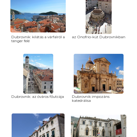
Dubrovnik: kilátás a várfalról a
az Onofrio-kút Dubrovnikban
tenger felé
Dubrovnik: az óváros főutcája
Dubrovnik impozáns
katedrálisa