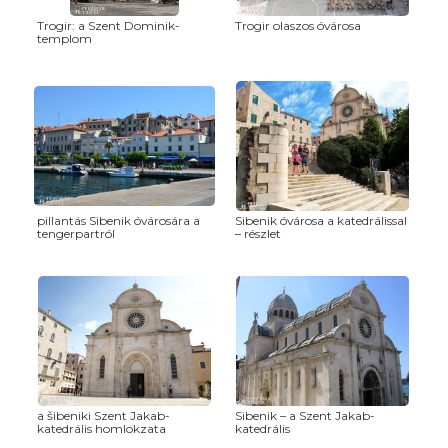
Trogir: a Szent Dominik-
Trogir olaszos óvárosa
templom
pillantás Sibenik óvárosára a
Sibenik óvárosa a katedrálissal
tengerpartról
– részlet
a šibeniki Szent Jakab-
Sibenik – a Szent Jakab-
katedrális homlokzata
katedrális