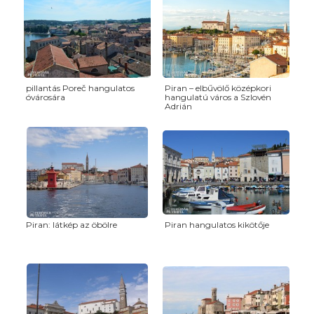
pillantás Poreč hangulatos
Piran – elbűvölő középkori
óvárosára
hangulatú város a Szlovén
Adrián
Piran: látkép az öbölre
Piran hangulatos kikötője