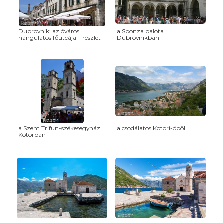
Dubrovnik: az óváros
a Sponza palota
hangulatos főutcája – részlet
Dubrovnikban
a Szent Trifun-székesegyház
a csodálatos Kotori-öböl
Kotorban