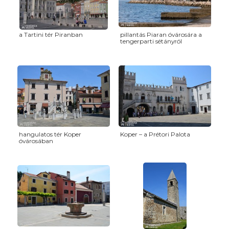
a Tartini tér Piranban
pillantás Piaran óvárosára a
tengerparti sétányról
hangulatos tér Koper
Koper – a Prétori Palota
óvárosában