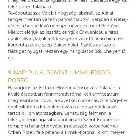
melynek olaszos hangulatú történelmi belvárosa egy kis
félszigeten található.
Továbbutazás a Velebit hegység lábainál, az Adriai-
tenger mentén vezető panorámaúton. Senjben a Nehaj-
vár és a benne lévő néprajzi múzeum megtekintése.
Mielőtt elérjük az Isztriát, érintjük Crikvenicát, a híres
üdülőhelyet, látjuk a Krk-szigetre vezető óriási hidat és
körbeutazzuk a szép Bakari-öblöt. Szállás az Isztriai-
félsziget nyugati részén egy hangulatos üdülőhelyen (3
éj).
9. NAP: PULA, ROVINJ, LIMSKI-FJORD,
POREČ
Barangolás az Isztrián. Először városnézés Pulában, a
kiváló állapotban fennmaradt római kori amfiteátrum
megtekintése. Rovinj a következő állomás. A félszigetre
épült sikátoros középkori óváros a legszebbek közé
tartozik Horvátországban. Lehetőség felmenni a
félsziget legmagasabb pontján álló Szent Euphémia-
templom harangtornyába (meseszép körpanoráma).
Útban Poreč felé pihenő a Limski-fjordnál. 9 km mélyen