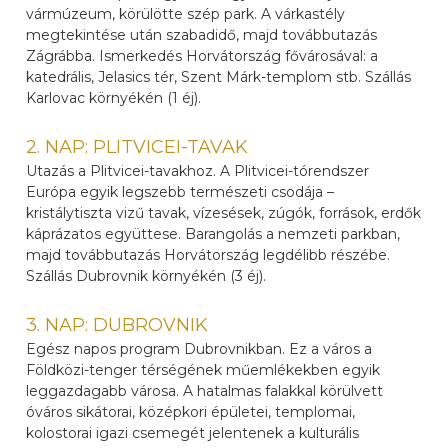
vármúzeum, körülötte szép park. A várkastély
megtekintése után szabadidő, majd továbbutazás
Zágrábba. Ismerkedés Horvátország fővárosával: a
katedrális, Jelasics tér, Szent Márk-templom stb. Szállás
Karlovac környékén (1 éj).
2. NAP: PLITVICEI-TAVAK
Utazás a Plitvicei-tavakhoz. A Plitvicei-tórendszer
Európa egyik legszebb természeti csodája –
kristálytiszta vizű tavak, vízesések, zúgók, források, erdők
káprázatos együttese. Barangolás a nemzeti parkban,
majd továbbutazás Horvátország legdélibb részébe.
Szállás Dubrovnik környékén (3 éj).
3. NAP: DUBROVNIK
Egész napos program Dubrovnikban. Ez a város a
Földközi-tenger térségének műemlékekben egyik
leggazdagabb városa. A hatalmas falakkal körülvett
óváros sikátorai, középkori épületei, templomai,
kolostorai igazi csemegét jelentenek a kulturális