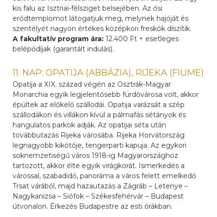
kis falu az Isztriai-félsziget belsejében. Az ősi
erődtemplomot látogatjuk meg, melynek hajóját és
szentélyét nagyon értékes középkori freskók díszítik.
A fakultatív program ára:
12.400 Ft + esetleges
belépődíjak (garantált indulás).
11. NAP: OPATIJA (ABBÁZIA), RIJEKA (FIUME)
Opatija a XIX. század végén az Osztrák-Magyar
Monarchia egyik legjelentősebb fürdővárosa volt, akkor
épültek az előkelő szállodái. Opatija varázsát a szép
szállodákon és villákon kívül a pálmafás sétányok és
hangulatos parkok adják. Az opatijai séta után
továbbutazás Rijeka városába. Rijeka Horvátország
legnagyobb kikötője, tengerparti kapuja. Az egykori
soknemzetiségű város 1918-ig Magyarországhoz
tartozott, akkor élte egyik virágkorát. Ismerkedés a
várossal, szabadidő, panoráma a város felett emelkedő
Trsat várából, majd hazautazás a Zágráb – Letenye –
Nagykanizsa – Siófok – Székesfehérvár – Budapest
útvonalon. Érkezés Budapestre az esti órákban.