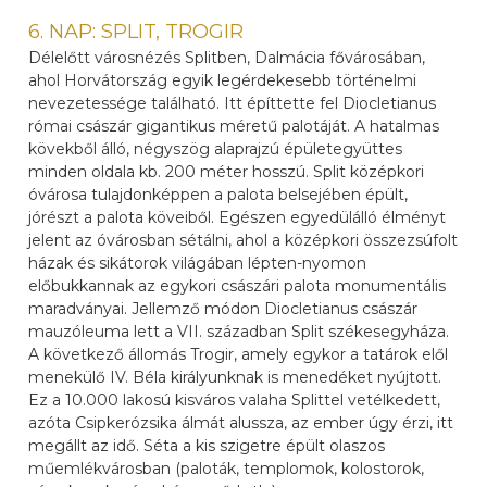
6. NAP: SPLIT, TROGIR
Délelőtt városnézés Splitben, Dalmácia fővárosában,
ahol Horvátország egyik legérdekesebb történelmi
nevezetessége található. Itt építtette fel Diocletianus
római császár gigantikus méretű palotáját. A hatalmas
kövekből álló, négyszög alaprajzú épületegyüttes
minden oldala kb. 200 méter hosszú. Split középkori
óvárosa tulajdonképpen a palota belsejében épült,
jórészt a palota köveiből. Egészen egyedülálló élményt
jelent az óvárosban sétálni, ahol a középkori összezsúfolt
házak és sikátorok világában lépten-nyomon
előbukkannak az egykori császári palota monumentális
maradványai. Jellemző módon Diocletianus császár
mauzóleuma lett a VII. században Split székesegyháza.
A következő állomás Trogir, amely egykor a tatárok elől
menekülő IV. Béla királyunknak is menedéket nyújtott.
Ez a 10.000 lakosú kisváros valaha Splittel vetélkedett,
azóta Csipkerózsika álmát alussza, az ember úgy érzi, itt
megállt az idő. Séta a kis szigetre épült olaszos
műemlékvárosban (paloták, templomok, kolostorok,