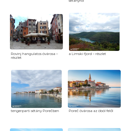
sétányról
Rovinj hangulatos óvárosa –
a Limski-fjord – részlet
részlet
tengerparti sétány Porečben
Poreč óvárosa az öböl felől