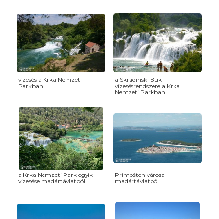
vízesés a Krka Nemzeti
a Skradinski Buk
Parkban
vízesésrendszere a Krka
Nemzeti Parkban
a Krka Nemzeti Park egyik
Primošten városa
vízesése madártávlatból
madártávlatból