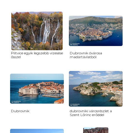
Plitvice egyik legszebb vízesése
Dubrovnik óvárosa
ősszel
madártávlatból
Dubrovnik
dubrovniki városrészlet a
Szent Lőrinc erőddel