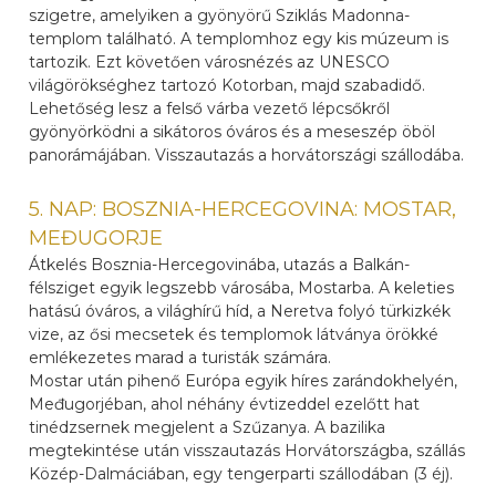
szigetre, amelyiken a gyönyörű Sziklás Madonna-
templom található. A templomhoz egy kis múzeum is
tartozik. Ezt követően városnézés az UNESCO
világörökséghez tartozó Kotorban, majd szabadidő.
Lehetőség lesz a felső várba vezető lépcsőkről
gyönyörködni a sikátoros óváros és a meseszép öböl
panorámájában. Visszautazás a horvátországi szállodába.
5. NAP: BOSZNIA-HERCEGOVINA: MOSTAR,
MEĐUGORJE
Átkelés Bosznia-Hercegovinába, utazás a Balkán-
félsziget egyik legszebb városába, Mostarba. A keleties
hatású óváros, a világhírű híd, a Neretva folyó türkizkék
vize, az ősi mecsetek és templomok látványa örökké
emlékezetes marad a turisták számára.
Mostar után pihenő Európa egyik híres zarándokhelyén,
Međugorjéban, ahol néhány évtizeddel ezelőtt hat
tinédzsernek megjelent a Szűzanya. A bazilika
megtekintése után visszautazás Horvátországba, szállás
Közép-Dalmáciában, egy tengerparti szállodában (3 éj).