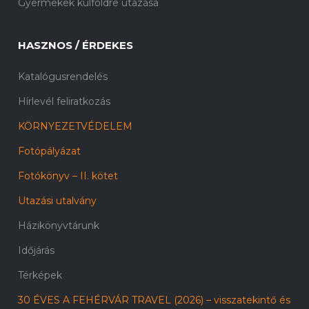
Gyermekek külföldre utazása
HASZNOS / ÉRDEKES
Katalógusrendelés
Hírlevél feliratkozás
KÖRNYEZETVÉDELEM
Fotópályázat
Fotókönyv – II. kötet
Utazási utalvány
Házikönyvtárunk
Időjárás
Térképek
30 ÉVES A FEHÉRVÁR TRAVEL (2026) – visszatekintő és