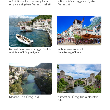
a Szirti Madonna-templom
a Kotori-öböl egyik szigete
egy kis szigeten Perast mellett
Perastnál
Perast óvárosának egy részlete
kotori városrészlet
a Kotori-öböl partján
Montenegróban
Mostar – az Öreg-híd
a mostari Öreg híd a Neretva
felett