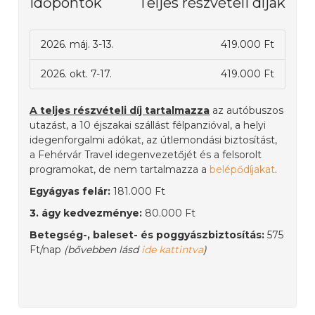
Időpontok
Teljes részvételi díjak
2026. máj. 3-13.
419.000 Ft
2026. okt. 7-17.
419.000 Ft
A teljes részvételi díj tartalmazza
az autóbuszos
utazást, a 10 éjszakai szállást félpanzióval, a helyi
idegenforgalmi adókat, az útlemondási biztosítást,
a Fehérvár Travel idegenvezetőjét és a felsorolt
programokat, de nem tartalmazza a
belépődíjakat
.
Egyágyas felár:
181.000 Ft
3. ágy kedvezménye:
80.000 Ft
Betegség-, baleset- és poggyászbiztosítás:
575
Ft/nap
(bővebben lásd
ide kattintva
)