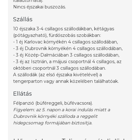
italautomata).
Nincs éjszakai buszozás.
Szállás
10 éjszaka 3-4 csillagos szállodákban, kétágyas
(pótágyazható), fürdőszobás szobákban:
- 1 éj Karlovac környékén 4 csillagos szállodában,
- 3 éj Dubrovnik környékén 4 csillagos szállodában,
- 3 éj Közép-Dalmáciában 3 csillagos szállodában,
- 3 éj az Isztrián, a májusi csoportnál 4 csillagos, az
októberi csoportnál 3 csillagos szállodában.
A szállodák (az első éjszaka kivételével) a
tengerparton vagy annak közelében találhatóak.
Ellátás
Félpanzió (büféreggeli, büfévacsora).
Figyelem: az 5. napon a korai indulás miatt a
Dubrovnik környéki szálloda a reggelit
hidegcsomag formájában biztosítja.