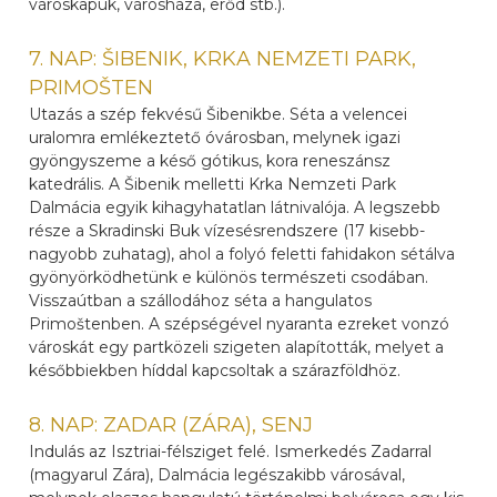
városkapuk, városháza, erőd stb.).
7. NAP: ŠIBENIK, KRKA NEMZETI PARK,
PRIMOŠTEN
Utazás a szép fekvésű Šibenikbe. Séta a velencei
uralomra emlékeztető óvárosban, melynek igazi
gyöngyszeme a késő gótikus, kora reneszánsz
katedrális. A Šibenik melletti Krka Nemzeti Park
Dalmácia egyik kihagyhatatlan látnivalója. A legszebb
része a Skradinski Buk vízesésrendszere (17 kisebb-
nagyobb zuhatag), ahol a folyó feletti fahidakon sétálva
gyönyörködhetünk e különös természeti csodában.
Visszaútban a szállodához séta a hangulatos
Primoštenben. A szépségével nyaranta ezreket vonzó
városkát egy partközeli szigeten alapították, melyet a
későbbiekben híddal kapcsoltak a szárazföldhöz.
8. NAP: ZADAR (ZÁRA), SENJ
Indulás az Isztriai-félsziget felé. Ismerkedés Zadarral
(magyarul Zára), Dalmácia legészakibb városával,