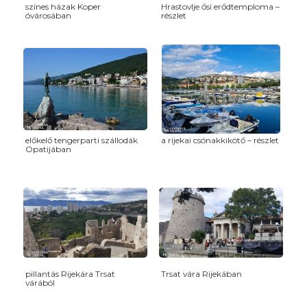
színes házak Koper
Hrastovlje ősi erődtemploma –
óvárosában
részlet
előkelő tengerparti szállodák
a rijekai csónakkikötő – részlet
Opatijában
pillantás Rijekára Trsat
Trsat vára Rijekában
várából