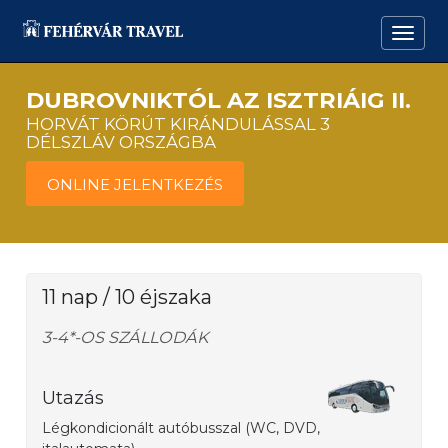
DUBROVNIKTÓL AZ ISZTRIÁIG II.
HORVÁT KÖRÚT KIRÁNDULÁSSAL 3
DÉLSZLÁV ORSZÁGBA
ONLINE JELENTKEZÉS
11 nap / 10 éjszaka
3-4*-OS SZÁLLODÁK
Utazás
Légkondicionált autóbusszal (WC, DVD,