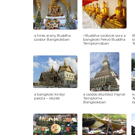
a híres arany Buddha
>Buddha-szobrok sora a
B
szobor Bangkokban
bangkoki Fekvő Buddha
b
Templomában
T
a bangkoki királyi
a csodás díszítésű Hajnal
k
palota – részlet
Temploma
T
Bangkokban
b