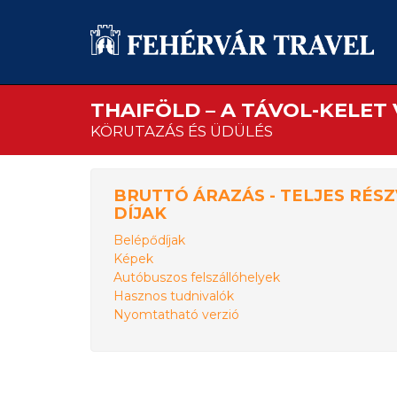
THAIFÖLD – A TÁVOL-KELET 
KÖRUTAZÁS ÉS ÜDÜLÉS
BRUTTÓ ÁRAZÁS - TELJES RÉSZ
DÍJAK
Belépődíjak
Képek
Autóbuszos felszállóhelyek
Hasznos tudnivalók
Nyomtatható verzió