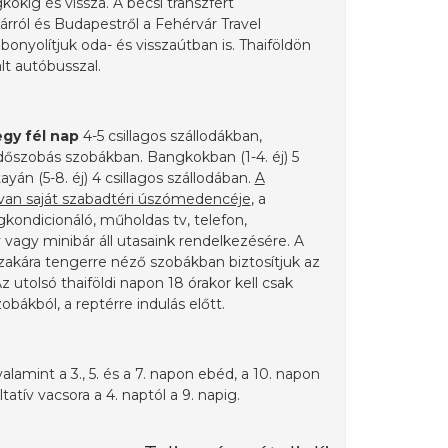
okig és vissza. A bécsi transzfert
rról és Budapestről a Fehérvár Travel
bonyolítjuk oda- és visszaútban is. Thaiföldön
lt autóbusszal.
egy fél nap
4-5 csillagos szállodákban,
dőszobás szobákban. Bangkokban (1-4. éj) 5
tayán (5-8. éj) 4 csillagos szállodában.
A
 van saját szabadtéri úszómedencéje
, a
kondicionáló, műholdas tv, telefon,
vagy minibár áll utasaink rendelkezésére. A
szakára tengerre néző szobákban biztosítjuk az
z utolsó thaiföldi napon 18 órakor kell csak
zobákból, a reptérre indulás előtt.
alamint a 3., 5. és a 7. napon ebéd, a 10. napon
ltatív vacsora a 4. naptól a 9. napig.