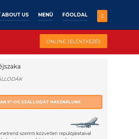
/ ABOUT US
MENÜ
FŐOLDAL
ONLINE JELENTKEZÉS
 éjszaka
ZÁLLODÁK
AN 5*-OS SZÁLLODÁT HASZNÁLUNK
netrend szerinti közvetlen repülőjárataival