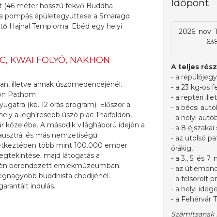
Időpont
t (46 méter hosszú fekvő Buddha-
alota pompás épületegyüttese a Smaragd
ő Hajnal Temploma. Ebéd egy helyi
2026. nov. 
638
C, KWAI FOLYÓ, NAKHON
A teljes rész
- a repülőjeg
n, illetve annak úszómedencéjénél.
- a 23 kg-os 
hon Pathom
- a reptéri ill
gatra (kb. 12 órás program). Először a
-
a bécsi autó
y a leghíresebb úszó piac Thaiföldön,
- a helyi aut
r közelébe. A második világháború idején a
- a 8 éjszakai
, ausztrál és más nemzetiségű
- az utolsó p
vetkeztében több mint 100.000 ember
órákig,
megtekintése, majd látogatás a
- a 3., 5. és 
lyén berendezett emlékmúzeumban.
- az útlemondá
egnagyobb buddhista chedijénél.
- a felsorolt 
garantált indulás.
- a helyi ide
- a Fehérvár 
Számítsanak rá