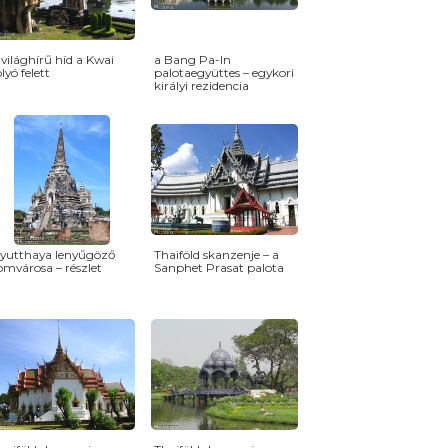
 világhírű híd a Kwai
a Bang Pa-In
olyó felett
palotaegyüttes – egykori
királyi rezidencia
yutthaya lenyűgöző
Thaiföld skanzenje – a
omvárosa – részlet
Sanphet Prasat palota