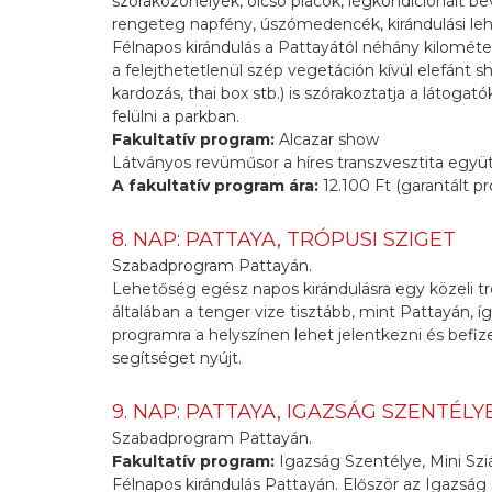
szórakozóhelyek, olcsó piacok, légkondicionált be
rengeteg napfény, úszómedencék, kirándulási le
Félnapos kirándulás a Pattayától néhány kilométe
a felejthetetlenül szép vegetáción kívül elefánt s
kardozás, thai box stb.) is szórakoztatja a látogat
felülni a parkban.
Fakultatív program:
Alcazar show
Látványos revüműsor a híres transzvesztita együ
A fakultatív program ára:
12.100 Ft (garantált p
8. NAP: PATTAYA, TRÓPUSI SZIGET
Szabadprogram Pattayán.
Lehetőség egész napos kirándulásra egy közeli tró
általában a tenger vize tisztább, mint Pattayán, í
programra a helyszínen lehet jelentkezni és befi
segítséget nyújt.
9. NAP: PATTAYA, IGAZSÁG SZENTÉLYE
Szabadprogram Pattayán.
Fakultatív program:
Igazság Szentélye, Mini Sz
Félnapos kirándulás Pattayán. Először az Igazság 