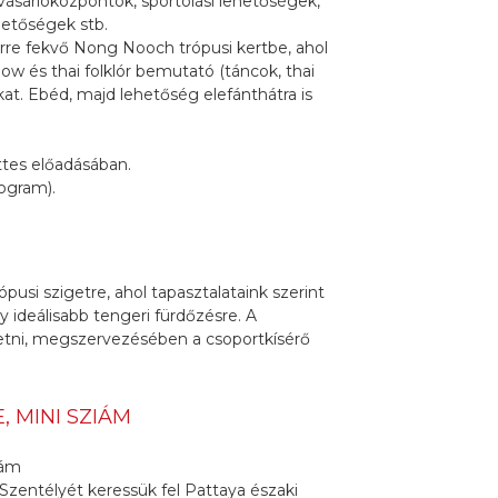
vásárlóközpontok, sportolási lehetőségek,
hetőségek stb.
rre fekvő Nong Nooch trópusi kertbe, ahol
how és thai folklór bemutató (táncok, thai
ókat. Ebéd, majd lehetőség elefánthátra is
ttes előadásában.
rogram).
pusi szigetre, ahol tapasztalataink szerint
gy ideálisabb tengeri fürdőzésre. A
zetni, megszervezésében a csoportkísérő
, MINI SZIÁM
iám
Szentélyét keressük fel Pattaya északi