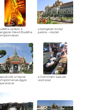
uddha-szobor a
a bangkoki királyi
angkoki Fekvő Buddha
palota – részlet
emplomában
apuőrzők a Hajnal
a Damnoen Saduak
emplomának egyik
úszó piac
ejáratánál