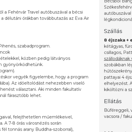
Bécsből Bangk
Székesfehérvá
l a Fehérvár Travel autóbuszával a bécsi
autóbuszával 
 a délutáni órákban továbbutazás az Eva Air
légkondicioná
Szállás
8 éjszaka + 
. Pihenés, szabadprogram.
kétágyas, für
áncok
csillagos, Pat
 ételekkel, közben pedig látványos
szállodáknak
an gyönyörködhetünk.
szobákban lég
rogram).
hűtőszekrény 
ezéskor vegyék figyelembe, hogy a program
pattayai 4 éj
lodába). Az időeltolódást nehezebben viselő
elhelyezést. A
enést választani. Aki minden fakultatív
kiköltözni a s
ál fárasztóbb lehet.
Ellátás
Büféreggeli, v
vacsora / faku
gaival, felejthetetlen műemlékeivel,
. A 7-8 órás városnézés során
él tonnás arany Buddha-szoborral),