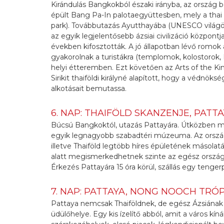
Kirándulás Bangkokból északi irányba, az ország b
épült Bang Pa-In palotaegyüttesben, mely a thai k
park). Továbbutazás Ayutthayába (UNESCO világö
az egyik legjelentősebb ázsiai civilizáció közpon
években kifosztották. A jó állapotban lévő romok
gyakorolnak a turistákra (templomok, kolostorok,
helyi étteremben. Ezt követően az Arts of the 
Sirikit thaiföldi királyné alapított, hogy a védnö
alkotásait bemutassa.
6. NAP: THAIFÖLD SKANZENJE, PATT
Búcsú Bangkoktól, utazás Pattayára. Útközben meg
egyik legnagyobb szabadtéri múzeuma. Az ország
illetve Thaiföld legtöbb híres épületének másolatát
alatt megismerkedhetnek szinte az egész ország é
Érkezés Pattayára 15 óra körül, szállás egy tengerp
7. NAP: PATTAYA, NONG NOOCH TRÓ
Pattaya nemcsak Thaiföldnek, de egész Ázsiának 
üdülőhelye. Egy kis ízelítő abból, amit a város kín