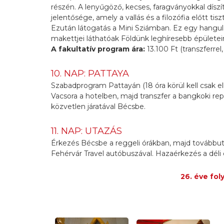
részén. A lenyűgöző, kecses, faragványokkal díszí
jelentősége, amely a vallás és a filozófia előtt tisz
Ezután látogatás a Mini Sziámban. Ez egy hangula
makettjei láthatóak Földünk leghíresebb épületein
A fakultatív program ára:
13.100 Ft (transzferrel
10. NAP: PATTAYA
Szabadprogram Pattayán (18 óra körül kell csak el
Vacsora a hotelben, majd transzfer a bangkoki repü
közvetlen járatával Bécsbe.
11. NAP: UTAZÁS
Érkezés Bécsbe a reggeli órákban, majd továbbu
Fehérvár Travel autóbuszával. Hazaérkezés a déli
26. éve fol