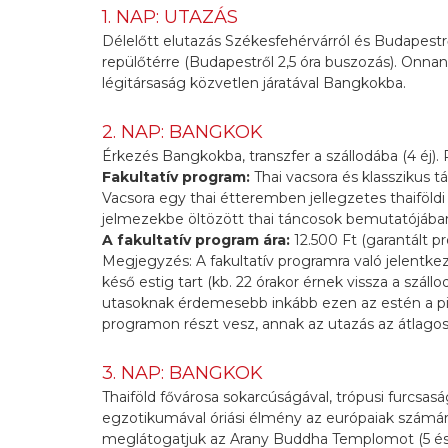
1. NAP: UTAZÁS
Délelőtt elutazás Székesfehérvárról és Budapestrő
repülőtérre (Budapestről 2,5 óra buszozás). Onnan
légitársaság közvetlen járatával Bangkokba.
2. NAP: BANGKOK
Érkezés Bangkokba, transzfer a szállodába (4 éj)
Fakultatív program:
Thai vacsora és klasszikus t
Vacsora egy thai étteremben jellegzetes thaiföldi
jelmezekbe öltözött thai táncosok bemutatójáb
A fakultatív program ára:
12.500 Ft (garantált p
Megjegyzés: A fakultatív programra való jelentk
késő estig tart (kb. 22 órakor érnek vissza a szál
utasoknak érdemesebb inkább ezen az estén a pih
programon részt vesz, annak az utazás az átlagosn
3. NAP: BANGKOK
Thaiföld fővárosa sokarcúságával, trópusi furcsasá
egzotikumával óriási élmény az európaiak számára
meglátogatjuk az Arany Buddha Templomot (5 és f