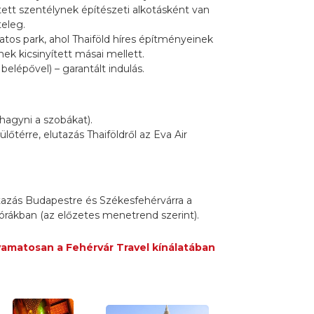
tett szentélynek építészeti alkotásként van
teleg.
tos park, ahol Thaiföld híres építményeinek
ek kicsinyített másai mellett.
, belépővel) – garantált indulás.
hagyni a szobákat).
lőtérre, elutazás Thaiföldről az Eva Air
tazás Budapestre és Székesfehérvárra a
 órákban (az előzetes menetrend szerint).
yamatosan a Fehérvár Travel kínálatában