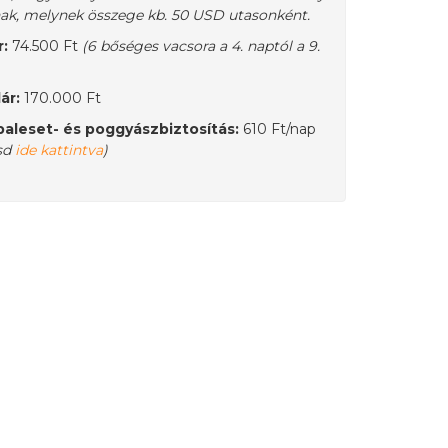
nak, melynek összege kb. 50 USD utasonként.
r:
74.500 Ft
(6 bőséges vacsora a 4. naptól a 9.
ár:
170.000 Ft
aleset- és poggyászbiztosítás:
610 Ft/nap
sd
ide kattintva
)