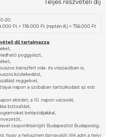
Teljes részvételi díj
10-20.
.000 Ft + 118.000 Ft (reptéri ill.) = 756.000 Ft
vételi díj tartalmazza
:
yeket,
feladható poggyászt,
etéket,
buszos transzfert oda- és visszaútban is,
óbuszos közlekedést,
 szállást reggelivel,
attayai napon a szobában tartózkodást az esti
7. napon ebédet, a 10. napon vacsorát,
si biztosítást,
programokat belépődíjakkal,
genvezetőt,
Travel csoportkísérőjét Budapesttől Budapestig.
, hogy a helyszínen borravalót illik adni a helyi