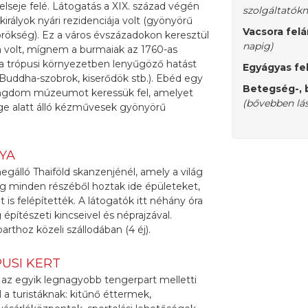
elseje felé. Látogatás a XIX. század végén
szolgáltatók
irályok nyári rezidenciája volt (gyönyörű
Vacsora felá
rökség). Ez a város évszázadokon keresztül
napig)
tja volt, mígnem a burmaiak az 1760-as
 a trópusi környezetben lenyűgöző hatást
Egyágyas fel
 Buddha-szobrok, kiserődök stb.). Ebéd egy
Betegség-, b
Kingdom múzeumot keressük fel, amelyet
(bővebben lá
ksége alatt álló kézművesek gyönyörű
AYA
álló Thaiföld skanzenjénél, amely a világ
 minden részéből hoztak ide épületeket,
 is felépítették. A látogatók itt néhány óra
pítészeti kincseivel és néprajzával.
arthoz közeli szállodában (4 éj).
PUSI KERT
az egyik legnagyobb tengerpart melletti
ál a turistáknak: kitűnő éttermek,