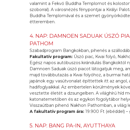
valamint a Fekvő Buddha Templomot és kolostor
szoborral). A városnézés fénypontjai a Királyi P
Buddha Templomával és a szemet gyönyörködtet
étteremben.
4. NAP: DAMNOEN SADUAK ÚSZÓ PIA
PATHOM
Szabadprogram Bangkokban, pihenés a szállodába
Fakultatív program:
Úszó piac, Kwai folyó, Nak
Egész napos autóbuszos kirándulás Bangkoktól nyu
Damnoen Saduak úszó piacot látogatjuk meg, amel
majd továbbutazás a Kwai folyóhoz, a burmai hatá
japánok egy vasútvonalat építtettek itt az angol
hadifoglyaikkal. Az embertelen körülmények kö
vesztette életét a dzsungelben. A világhírű híd 
katonatemetőben és az egykori fogolytábor he
Visszaútban pihenő Nakhon Pathomban, a világ l
A fakultatív program ára:
19.900 Ft (ebéddel) – 
5. NAP: BANG PA-IN, AYUTTHAYA