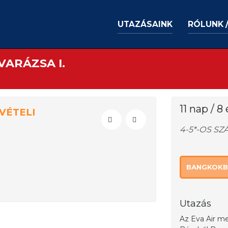
UTAZÁSAINK
RÓLUNK 
VARÁZSA I.
11 nap / 8
VÉTELI
4-5*-OS S
BANGKOKB
Utazás
Az Eva Air me