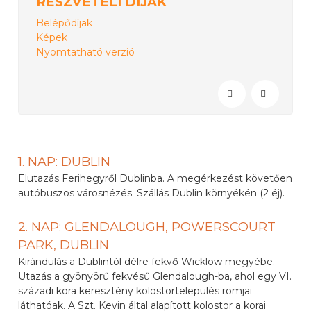
RÉSZVÉTELI DÍJAK
Belépődíjak
Képek
Nyomtatható verzió
1. NAP: DUBLIN
Elutazás Ferihegyről Dublinba. A megérkezést követően
autóbuszos városnézés. Szállás Dublin környékén (2 éj).
2. NAP: GLENDALOUGH, POWERSCOURT
PARK, DUBLIN
Kirándulás a Dublintól délre fekvő Wicklow megyébe.
Utazás a gyönyörű fekvésű Glendalough-ba, ahol egy VI.
századi kora keresztény kolostortelepülés romjai
láthatóak. A Szt. Kevin által alapított kolostor a korai