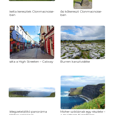
kelta keresztek Clonmacnoise-
ősi kőkereszt Clonmacnoise-
ban
ban
séta a High Streeten – Galway
Burren karsztvidéke
lélegzetelállító panoráma
Moher szikláinak egy részlete –
Moher szikláinál
a majdnem függőleges