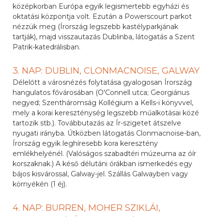
középkorban Európa egyik legismertebb egyházi és
oktatási központja volt. Ezután a Powerscourt parkot
nézzük meg (Írország legszebb kastélyparkjának
tartják), majd visszautazás Dublinba, látogatás a Szent
Patrik-katedrálisban.
3. NAP: DUBLIN, CLONMACNOISE, GALWAY
Délelőtt a városnézés folytatása gyalogosan Írország
hangulatos fővárosában (O'Connell utca; Georgiánus
negyed; Szentháromság Kollégium a Kells-i könyvvel,
mely a korai kereszténység legszebb műalkotásai közé
tartozik stb.). Továbbutazás az Ír-szigetet átszelve
nyugati irányba. Útközben látogatás Clonmacnoise-ban,
Írország egyik leghíresebb kora keresztény
emlékhelyénél. (Valóságos szabadtéri múzeuma az óír
korszaknak.) A késő délutáni órákban ismerkedés egy
bájos kisvárossal, Galway-jel. Szállás Galwayben vagy
környékén (1 éj).
4. NAP: BURREN, MOHER SZIKLÁI,