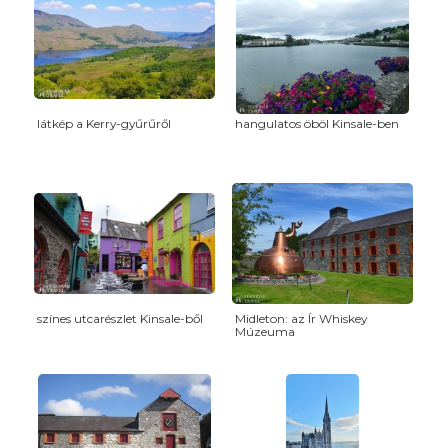
látkép a Kerry-gyűrűről
hangulatos öböl Kinsale-ben
színes utcarészlet Kinsale-ből
Midleton: az Ír Whiskey
Múzeuma