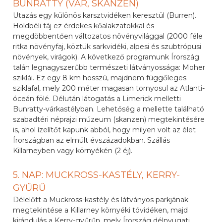
BUNRATTY (VÁR, SKANZEN)
Utazás egy különös karsztvidéken keresztül (Burren).
Holdbéli táj ez érdekes kőalakzatokkal és
megdöbbentően változatos növényvilággal (2000 féle
ritka növényfaj, köztük sarkvidéki, alpesi és szubtrópusi
növények, virágok). A következő programunk Írország
talán legnagyszerűbb természeti látványossága: Moher
sziklái. Ez egy 8 km hosszú, majdnem függőleges
sziklafal, mely 200 méter magasan tornyosul az Atlanti-
óceán fölé. Délután látogatás a Limerick melletti
Bunratty-várkastélyban. Lehetőség a mellette található
szabadtéri néprajzi múzeum (skanzen) megtekintésére
is, ahol ízelítőt kapunk abból, hogy milyen volt az élet
Írországban az elmúlt évszázadokban. Szállás
Killarneyben vagy környékén (2 éj).
5. NAP: MUCKROSS-KASTÉLY, KERRY-
GYŰRŰ
Délelőtt a Muckross-kastély és látványos parkjának
megtekintése a Killarney környéki tóvidéken, majd
kirándulás a Kerry-gyűrűn, mely Írország délnyugati