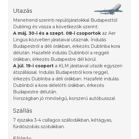
Utazás
Menetrend szerinti repülőjáratokkal Budapesttől
Dublinig és vissza a következők szerint:
A máj. 30-i és a szept. 08-i csoportok
az Aer
Lingus közvetlen járataival utaznak. Indulás
Budapestről a déli órákban, érkezés Dublinba kora
délután. Hazafelé indulás Dublinból a reggeli
órákban, érkezés Budapestre dél körül.
A júl. 19-i csoport
a KLM járataival utazik egyszeri
átszállással. Indulás Budapestről kora reggel,
érkezés Dublinba a déli órákban. Hazafelé indulás
Dublinból a kora délelőtti órákban, érkezés
Budapestre délután.
Írországban jó minőségű, korszerű autóbusszal.
Szállás
7 éjszaka 3-4 csillagos szállodákban, kétágyas,
fürdőszobás szobákban.