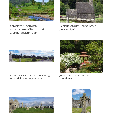
a gyönyörű fekvésű
Glendalough: Szent Kevin
kolostortelepülés romjai
„konyhája”
Glendalaough-ban
Powerscourt park – Írország
japán kert a Powerscourt
legszebb kastélyparkja
parkban