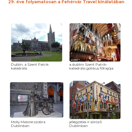
29. éve folyamatosan a Fehérvár Travel kínálatában
Dublin, a Szent Patrik
a dublini Szent Patrik-
katedrális
katedrális gótikus főhajója
Molly Malone szobra
jellegzetes ír söröző
Dublinban
Dublinban