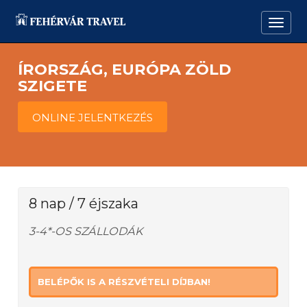
ÍRORSZÁG, EURÓPA ZÖLD
SZIGETE
ONLINE JELENTKEZÉS
8 nap / 7 éjszaka
3-4*-OS SZÁLLODÁK
BELÉPŐK IS A RÉSZVÉTELI DÍJBAN!