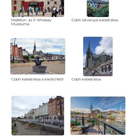
Midleton: az Ír Whiskey
Cobh látványos katedrálisa
Múzeuma
Cobh katedrálisa a kikötő felől
Cobh katedrálisa