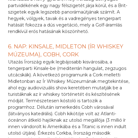
partvidékének egy nagy félszigetét járja körül, és a Brit-
szigetek egyik legszebb panorámaútjának számít. A
hegyek, völgyek, tavak és a vadregényes tengerpart
hatását fokozza a dús vegetáció, mely a Golf-áramlás
rendkívül erős hatásának köszönhető.
6. NAP: KINSALE, MIDLETON (ÍR WHISKEY
MÚZEUMA), COBH, CORK
Utazás Írország egyik legbájosabb kisvárosába, a
tengerparti Kinsale-be (mediterrán hangulat, zegzugos
utcácskák). A következő programunk a Cork melletti
Midletonban az Ír Whiskey Múzeumának megtekintése,
ahol egy audiovizuális show keretében mutatják be a
turistáknak az ír whiskey történetét és készítésének
módját. Természetesen kóstoló is tartozik a
programhoz. Délután ismerkedés Cobh városával
(látványos katedrális). Cobh kikötője volt az Atlanti-
óceánon átkelő hajóknak az utolsó megállója (3 millió ír
innen vándorolt ki Amerikába és a Titanic is innen indult
utolsó útjára). Érkezés Corkba, Írország második