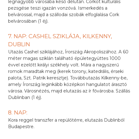
legnagyobb városába késő délután. Corkot kulturális
pezsgése teszi igazán vonzóvá. Ismerkedés a
belvárossal, majd a szállodai szobák elfoglalása Cork
belvárosában (1 éj).
7. NAP: CASHEL SZIKLÁJA, KILKENNY,
DUBLIN
Utazás Cashel sziklájához, Írország Akropoliszához. A 60
méter magas sziklán található épületegyüttes 1000
évvel ezelőtt királyi székhely volt. Mára a nagyszerű
romok maradtak meg (kerek torony, katedrális, érseki
palota, Szt. Patrik keresztje). Továbbutazás Kilkenny-be,
amely Írország leginkább középkori hangulatot árasztó
városa. Városnézés, majd elutazás az ír fővárosba. Szállás
Dublinban (1 éj).
8. NAP:
Kora reggel transzfer a repülőtérre, elutazás Dublinból
Budapestre.