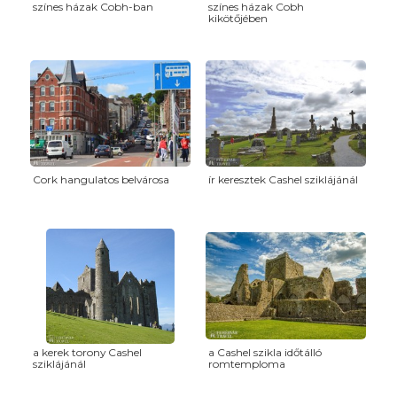
színes házak Cobh-ban
színes házak Cobh
kikötőjében
Cork hangulatos belvárosa
ír keresztek Cashel sziklájánál
a kerek torony Cashel
a Cashel szikla időtálló
sziklájánál
romtemploma