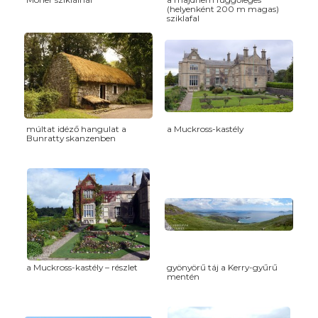
(helyenként 200 m magas)
sziklafal
múltat idéző hangulat a
a Muckross-kastély
Bunratty skanzenben
a Muckross-kastély – részlet
gyönyörű táj a Kerry-gyűrű
mentén