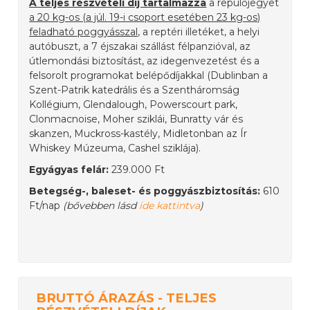
A teljes részvételi díj tartalmazza
a repülőjegyet
a 20 kg-os (a júl. 19-i csoport esetében 23 kg-os)
feladható poggyásszal
, a reptéri illetéket, a helyi
autóbuszt, a 7 éjszakai szállást félpanzióval, az
útlemondási biztosítást, az idegenvezetést és a
felsorolt programokat belépődíjakkal (Dublinban a
Szent-Patrik katedrális és a Szentháromság
Kollégium, Glendalough, Powerscourt park,
Clonmacnoise, Moher sziklái, Bunratty vár és
skanzen, Muckross-kastély, Midletonban az Ír
Whiskey Múzeuma, Cashel sziklája).
Egyágyas felár:
239.000 Ft
Betegség-, baleset- és poggyászbiztosítás:
610
Ft/nap
(bővebben lásd
ide kattintva
)
BRUTTÓ ÁRAZÁS - TELJES