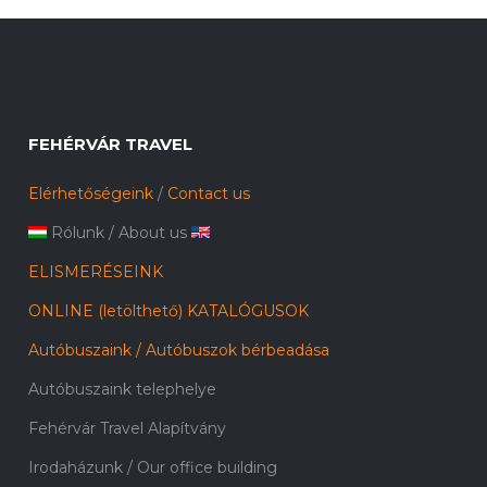
FEHÉRVÁR TRAVEL
Elérhetőségeink
/
Contact us
Rólunk
/
About us
ELISMERÉSEINK
ONLINE (letölthető) KATALÓGUSOK
Autóbuszaink / Autóbuszok bérbeadása
Autóbuszaink telephelye
Fehérvár Travel Alapítvány
Irodaházunk / Our office building