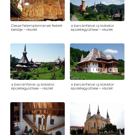
Desze fatemplomának festett
a barcánfalvai új kolostor
belsője – részlet
épületegyüttese – részlet
a barcánfalvai új kolostor
a barcánfalvai új kolostor
épületegyüttese – részlet
épületegyüttese – részlet