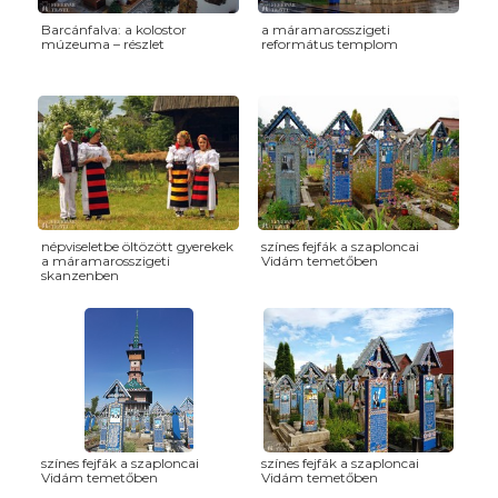
Barcánfalva: a kolostor
a máramarosszigeti
múzeuma – részlet
református templom
népviseletbe öltözött gyerekek
színes fejfák a szaploncai
a máramarosszigeti
Vidám temetőben
skanzenben
színes fejfák a szaploncai
színes fejfák a szaploncai
Vidám temetőben
Vidám temetőben