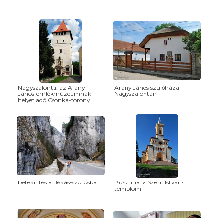
Nagyszalonta: az Arany
Arany János szülőháza
János-emlékmúzeumnak
Nagyszalontán
helyet adó Csonka-torony
betekintés a Békás-szorosba
Pusztina: a Szent István-
templom