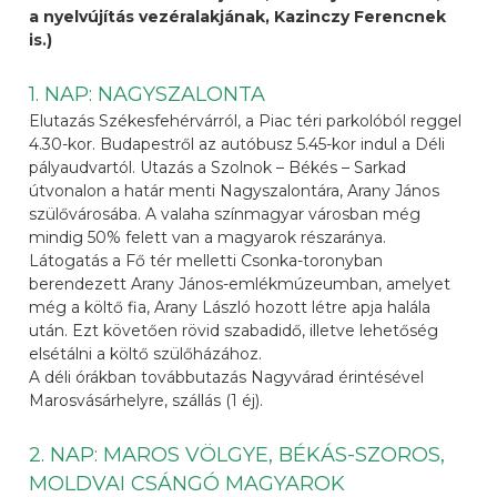
a nyelvújítás vezéralakjának, Kazinczy Ferencnek
is.)
1. NAP: NAGYSZALONTA
Elutazás Székesfehérvárról, a Piac téri parkolóból reggel
4.30-kor. Budapestről az autóbusz 5.45-kor indul a Déli
pályaudvartól. Utazás a Szolnok – Békés – Sarkad
útvonalon a határ menti Nagyszalontára, Arany János
szülővárosába. A valaha színmagyar városban még
mindig 50% felett van a magyarok részaránya.
Látogatás a Fő tér melletti Csonka-toronyban
berendezett Arany János-emlékmúzeumban, amelyet
még a költő fia, Arany László hozott létre apja halála
után. Ezt követően rövid szabadidő, illetve lehetőség
elsétálni a költő szülőházához.
A déli órákban továbbutazás Nagyvárad érintésével
Marosvásárhelyre, szállás (1 éj).
2. NAP: MAROS VÖLGYE, BÉKÁS-SZOROS,
MOLDVAI CSÁNGÓ MAGYAROK