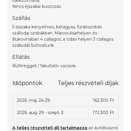
italautomata).
Nincs éjszakai buszozás.
Szállás
5 éjszaka kényelmes, kétágyas, fürdőszobás
szállodai szobákban. Marosvásárhelyen és
Bukovinában 4 csillagos, a többi helyen 3 csillagos
szállodát biztosítunk.
Ellátás
Büféreggeli / fakultatív vacsora.
Időpontok
Teljes részvételi díjak
2026. máj. 24-29.
162.300 Ft
2026. aug. 29 - szept. 3.
172.300 Ft
A teljes részvételi díj tartalmazza
az autóbuszos