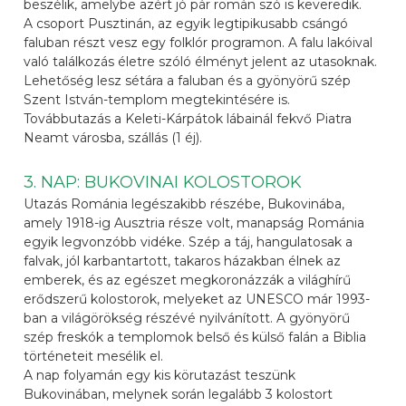
beszélik, amelybe azért jó pár román szó is keveredik.
A csoport Pusztinán, az egyik legtipikusabb csángó
faluban részt vesz egy folklór programon. A falu lakóival
való találkozás életre szóló élményt jelent az utasoknak.
Lehetőség lesz sétára a faluban és a gyönyörű szép
Szent István-templom megtekintésére is.
Továbbutazás a Keleti-Kárpátok lábainál fekvő Piatra
Neamt városba, szállás (1 éj).
3. NAP: BUKOVINAI KOLOSTOROK
Utazás Románia legészakibb részébe, Bukovinába,
amely 1918-ig Ausztria része volt, manapság Románia
egyik legvonzóbb vidéke. Szép a táj, hangulatosak a
falvak, jól karbantartott, takaros házakban élnek az
emberek, és az egészet megkoronázzák a világhírű
erődszerű kolostorok, melyeket az UNESCO már 1993-
ban a világörökség részévé nyilvánított. A gyönyörű
szép freskók a templomok belső és külső falán a Biblia
történeteit mesélik el.
A nap folyamán egy kis körutazást teszünk
Bukovinában, melynek során legalább 3 kolostort