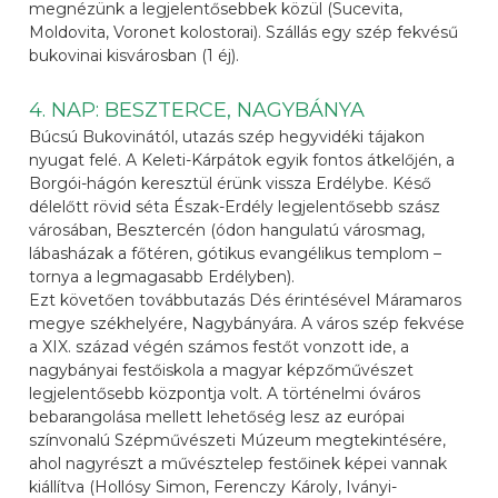
megnézünk a legjelentősebbek közül (Sucevita,
Moldovita, Voronet kolostorai). Szállás egy szép fekvésű
bukovinai kisvárosban (1 éj).
4. NAP: BESZTERCE, NAGYBÁNYA
Búcsú Bukovinától, utazás szép hegyvidéki tájakon
nyugat felé. A Keleti-Kárpátok egyik fontos átkelőjén, a
Borgói-hágón keresztül érünk vissza Erdélybe. Késő
délelőtt rövid séta Észak-Erdély legjelentősebb szász
városában, Besztercén (ódon hangulatú városmag,
lábasházak a főtéren, gótikus evangélikus templom –
tornya a legmagasabb Erdélyben).
Ezt követően továbbutazás Dés érintésével Máramaros
megye székhelyére, Nagybányára. A város szép fekvése
a XIX. század végén számos festőt vonzott ide, a
nagybányai festőiskola a magyar képzőművészet
legjelentősebb központja volt. A történelmi óváros
bebarangolása mellett lehetőség lesz az európai
színvonalú Szépművészeti Múzeum megtekintésére,
ahol nagyrészt a művésztelep festőinek képei vannak
kiállítva (Hollósy Simon, Ferenczy Károly, Iványi-