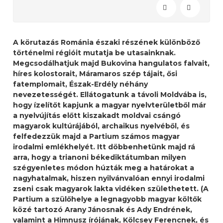
A körutazás Románia északi részének különböző
történelmi régióit mutatja be utasainknak.
Megcsodálhatjuk majd Bukovina hangulatos falvait,
híres kolostorait, Máramaros szép tájait, ősi
fatemplomait, Észak-Erdély néhány
nevezetességét. Ellátogatunk a távoli Moldvába is,
hogy ízelítőt kapjunk a magyar nyelvterületből már
a nyelvújítás előtt kiszakadt moldvai csángó
magyarok kultúrájából, archaikus nyelvéből, és
felfedezzük majd a Partium számos magyar
irodalmi emlékhelyét. Itt döbbenhetünk majd rá
arra, hogy a trianoni békediktátumban milyen
szégyenletes módon húzták meg a határokat a
nagyhatalmak, hiszen nyilvánvalóan ennyi irodalmi
zseni csak magyarok lakta vidéken születhetett. (A
Partium a szülőhelye a legnagyobb magyar költők
közé tartozó Arany Jánosnak és Ady Endrének,
valamint a Himnusz írójának, Kölcsey Ferencnek, és