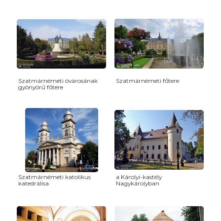
Szatmárnémeti óvárosának
Szatmárnémeti főtere
gyönyörű főtere
Szatmárnémeti katolikus
a Károlyi-kastély
katedrálisa
Nagykárolyban