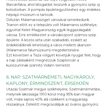
Barcánfalva, ahol látogatást teszünk a gyönyörű szép új
kolostorban. A pompás épületegyütteshez egy érdekes
néprajzi múzeum is tartozik.
Délután Máramarossziget városával ismerkedünk.
Trianon előtt ez a település volt Máramaros székhelye,
egyúttal Kelet-Magyarország egyik leggazdagabb
városa. Erre emlékeztet a városközpont számos szép
épülete. A közös séta után szabadidő, ezalatt az
érdeklődőknek lehetőség a város melletti skanzen
(Máramarosi falumúzeum) megtekintésére.
Ezt követően a Tisza völgyét követjük nyugat felé, hogy
a nap zárásaként megnézzük Szaploncán a
kuriózumnak számító Vidám temetőt.
6. NAP: SZATMÁRNÉMETI, NAGYKÁROLY,
KAPLONY, ÉRMINDSZENT, ÉRSEMJÉN
Utazás Szatmár megye székhelyére, Szatmárnémetibe,
melynek lakossága 1910 körül még 95%-ban magyar
volt, mára sajnos 40% alá csökkent a magyarság
részaránya. Délelőtt megcsodáljuk az óváros gyönyörű