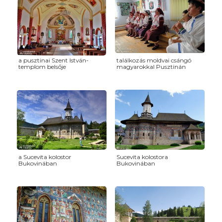
a pusztinai Szent István-
találkozás moldvai csángó
templom belsője
magyarokkal Pusztinán
a Sucevita kolostor
Sucevita kolostora
Bukovinában
Bukovinában