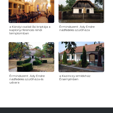
a Károlyi család ősi kriptája a
Érmindszent: Ady Endre
kaplonyi ferences rendi
nádfedeles szülőháza
templomban
Érmindszent: Ady Endre
a Kazinczy-emlékház
nádfedeles szülőháza és
Érsemjénben
udvara