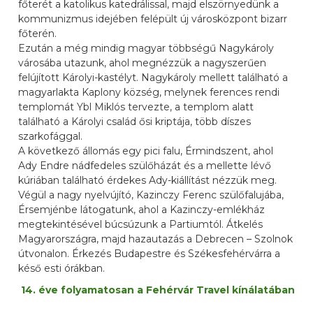
főterét a katolikus katedrálissal, majd elszörnyedünk a
kommunizmus idejében felépült új városközpont bizarr
főterén.
Ezután a még mindig magyar többségű Nagykároly
városába utazunk, ahol megnézzük a nagyszerűen
felújított Károlyi-kastélyt. Nagykároly mellett található a
magyarlakta Kaplony község, melynek ferences rendi
templomát Ybl Miklós tervezte, a templom alatt
található a Károlyi család ősi kriptája, több díszes
szarkofággal.
A következő állomás egy pici falu, Érmindszent, ahol
Ady Endre nádfedeles szülőházát és a mellette lévő
kúriában található érdekes Ady-kiállítást nézzük meg.
Végül a nagy nyelvújító, Kazinczy Ferenc szülőfalujába,
Érsemjénbe látogatunk, ahol a Kazinczy-emlékház
megtekintésével búcsúzunk a Partiumtól. Átkelés
Magyarországra, majd hazautazás a Debrecen – Szolnok
útvonalon. Érkezés Budapestre és Székesfehérvárra a
késő esti órákban.
14. éve folyamatosan a Fehérvár Travel kínálatában