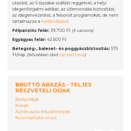
utazást, az 5 éjszakai szállást reggelivel, a helyi
idegenforgalmi adókat, az útlemondási biztosítást,
az idegenvezetést, a felsorolt programokat, de nem
tartalmazza a
belépődíjakat
.
Félpanziós felár:
39.700 Ft
(5 vacsora)
Egyágyas felár:
42.500 Ft
Betegség-, baleset- és poggyászbiztosítás:
575
Ft/nap
(bővebben lásd
ide kattintva
)
BRUTTÓ ÁRAZÁS - TELJES
RÉSZVÉTELI DÍJAK
Belépődíjak
Képek
Autóbuszos felszállóhelyek
Nyomtatható verzió