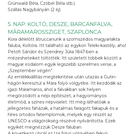
Grünwald Béla, Czóbel Béla stb.).
Szállás Nagybányán (2 éj).
5. NAP: KOLTÓ, DESZE, BARCÁNFALVA,
MÁRAMAROSSZIGET, SZAPLONCA
Kora délelőtt átruccanunk a szomszédos magyarlakta
faluba, Koltóra. Itt található az egykori Teleki-kastély, ahol
Petőfi Sándor és Szendrey Júlia 1847-ben a
mézesheteiket töltötték. Itt született többek között a
magyar irodalom egyik legszebb szerelmes verse, a
„Szeptember végén”.
Az emlékkiállítás megtekintése után utazás a Gutin-
hágón keresztül a Mára folyó völgyébe. Itt kezdődik az
igazi Máramaros, ahol a falvakban sok helyen
megőrződött a népi építészet, a hagyományos
életmód, a színes népviselet. Itt még láthatóak a
jellegzetes faházak, a hatalmas faragott fakapuk és a
híres ortodox fatemplomok, melyek egy részét az
UNESCO a világörökség részévé nyilvánította. Ezek
egyikét megnézzük Desze faluban.
A következő úticél az Iza folyó völgyében fekvő