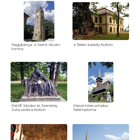
Nagybánya: a Szent-István-
a Teleki-kastély Koltón
torony
Petőfi Sándor és Szendrey
Desze híres ortodox
Júlia szobra Koltón
fatemploma