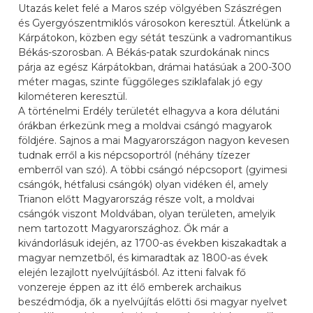
Utazás kelet felé a Maros szép völgyében Szászrégen
és Gyergyószentmiklós városokon keresztül. Átkelünk a
Kárpátokon, közben egy sétát teszünk a vadromantikus
Békás-szorosban. A Békás-patak szurdokának nincs
párja az egész Kárpátokban, drámai hatásúak a 200-300
méter magas, szinte függőleges sziklafalak jó egy
kilométeren keresztül.
A történelmi Erdély területét elhagyva a kora délutáni
órákban érkezünk meg a moldvai csángó magyarok
földjére. Sajnos a mai Magyarországon nagyon kevesen
tudnak erről a kis népcsoportról (néhány tízezer
emberről van szó). A többi csángó népcsoport (gyimesi
csángók, hétfalusi csángók) olyan vidéken él, amely
Trianon előtt Magyarország része volt, a moldvai
csángók viszont Moldvában, olyan területen, amelyik
nem tartozott Magyarországhoz. Ők már a
kivándorlásuk idején, az 1700-as években kiszakadtak a
magyar nemzetből, és kimaradtak az 1800-as évek
elején lezajlott nyelvújításból. Az itteni falvak fő
vonzereje éppen az itt élő emberek archaikus
beszédmódja, ők a nyelvújítás előtti ősi magyar nyelvet