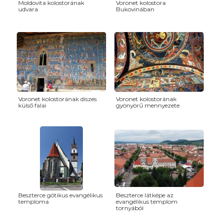
Moldovita kolostorának
Voronet kolostora
udvara
Bukovinában
Voronet kolostorának díszes
Voronet kolostorának
külső falai
gyönyörű mennyezete
Beszterce gótikus evangélikus
Beszterce látképe az
temploma
evangélikus templom
tornyából