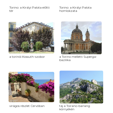
Torino: a Királyi Palota előtti
Torino: a Királyi Palota
tér
homlokzata
a torinói Kossuth-szobor
a Torino melletti Superga-
bazilika
virágos részlet Cervóban
táj a Toirano-barlang
környékén