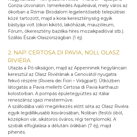
Gorizia útvonalon. Ismerkedés Aquileiával, mely város az
ókorban a Római Birodalom legjelentősebb települései
közé tartozott, majd a korai kereszténység egyik
bástyája volt (ókori kikötő, lakóházak, mauzóleum,
Fórum, ókeresztény bazilika híres mozaikpadlóval stb.).
Szállás Észak-Olaszországban (1 éj).
2. NAP: CERTOSA DI PAVIA, NOLI, OLASZ
RIVIÉRA
Utazás a Pó-síkságon, majd az Appenninek hegyláncain
keresztül az Olasz Riviérának a Genovától nyugatra
fekvő részére (Riviera dei Fiori – Virágpart). Útközben
látogatás a Pavia melletti Certosa di Pavia karthauzi
kolostorban. A pompás épületegyüttes az itáliai
reneszánsz igazi mesterműve.
A szállodába való megérkezés előtt séta az Olasz Riviéra
egyik legidillikusabb kisvárosában, Noliban (festői öböl,
középkori vár, sikátoros óváros, régi templomok). A
szobák elfoglalása a délutáni órákban (7 éj), majd
pihenés.