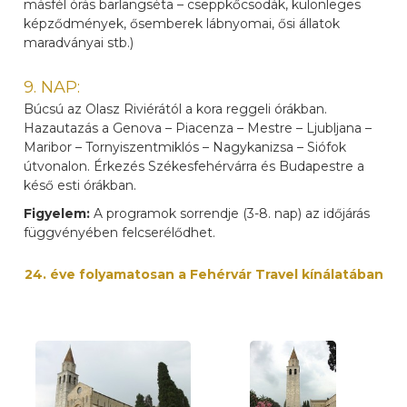
másfél órás barlangséta – cseppkőcsodák, különleges
képződmények, ősemberek lábnyomai, ősi állatok
maradványai stb.)
9. NAP:
Búcsú az Olasz Riviérától a kora reggeli órákban.
Hazautazás a Genova – Piacenza – Mestre – Ljubljana –
Maribor – Tornyiszentmiklós – Nagykanizsa – Siófok
útvonalon. Érkezés Székesfehérvárra és Budapestre a
késő esti órákban.
Figyelem:
A programok sorrendje (3-8. nap) az időjárás
függvényében felcserélődhet.
24. éve folyamatosan a Fehérvár Travel kínálatában