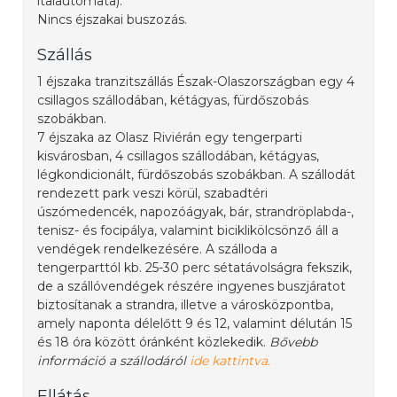
italautomata).
Nincs éjszakai buszozás.
Szállás
1 éjszaka tranzitszállás Észak-Olaszországban egy 4
csillagos szállodában, kétágyas, fürdőszobás
szobákban.
7 éjszaka az Olasz Riviérán egy tengerparti
kisvárosban, 4 csillagos szállodában, kétágyas,
légkondicionált, fürdőszobás szobákban. A szállodát
rendezett park veszi körül, szabadtéri
úszómedencék, napozóágyak, bár, strandröplabda-,
tenisz- és focipálya, valamint biciklikölcsönző áll a
vendégek rendelkezésére. A szálloda a
tengerparttól kb. 25-30 perc sétatávolságra fekszik,
de a szállóvendégek részére ingyenes buszjáratot
biztosítanak a strandra, illetve a városközpontba,
amely naponta délelőtt 9 és 12, valamint délután 15
és 18 óra között óránként közlekedik.
Bővebb
információ a szállodáról
ide kattintva.
Ellátás