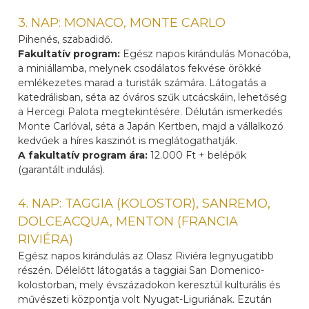
3. NAP: MONACO, MONTE CARLO
Pihenés, szabadidő.
Fakultatív program:
Egész napos kirándulás Monacóba,
a miniállamba, melynek csodálatos fekvése örökké
emlékezetes marad a turisták számára. Látogatás a
katedrálisban, séta az óváros szűk utcácskáin, lehetőség
a Hercegi Palota megtekintésére. Délután ismerkedés
Monte Carlóval, séta a Japán Kertben, majd a vállalkozó
kedvűek a híres kaszinót is meglátogathatják.
A fakultatív program ára:
12.000 Ft + belépők
(garantált indulás).
4. NAP: TAGGIA (KOLOSTOR), SANREMO,
DOLCEACQUA, MENTON (FRANCIA
RIVIÉRA)
Egész napos kirándulás az Olasz Riviéra legnyugatibb
részén. Délelőtt látogatás a taggiai San Domenico-
kolostorban, mely évszázadokon keresztül kulturális és
művészeti központja volt Nyugat-Liguriának. Ezután