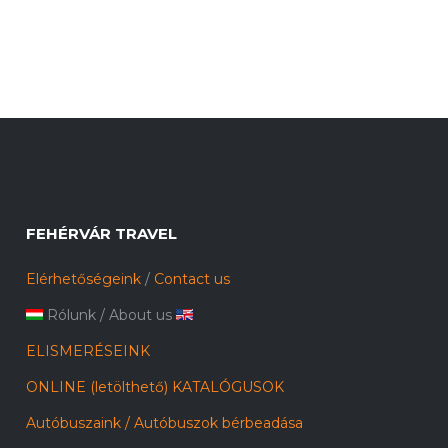
FEHÉRVÁR TRAVEL
Elérhetőségeink
/
Contact us
Rólunk
/
About us
ELISMERÉSEINK
ONLINE (letölthető) KATALÓGUSOK
Autóbuszaink / Autóbuszok bérbeadása