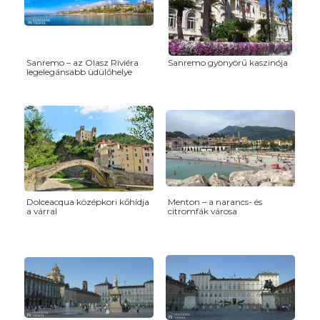
Sanremo – az Olasz Riviéra
Sanremo gyönyörű kaszinója
legelegánsabb üdülőhelye
Dolceacqua középkori kőhídja
Menton – a narancs- és
a várral
citromfák városa