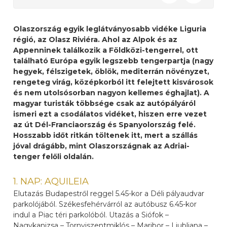
Olaszország egyik leglátványosabb vidéke Liguria
régió, az Olasz Riviéra. Ahol az Alpok és az
Appenninek találkozik a Földközi-tengerrel, ott
található Európa egyik legszebb tengerpartja (nagy
hegyek, félszigetek, öblök, mediterrán növényzet,
rengeteg virág, középkorból itt felejtett kisvárosok
és nem utolsósorban nagyon kellemes éghajlat). A
magyar turisták többsége csak az autópályáról
ismeri ezt a csodálatos vidéket, hiszen erre vezet
az út Dél-Franciaország és Spanyolország felé.
Hosszabb időt ritkán töltenek itt, mert a szállás
jóval drágább, mint Olaszországnak az Adriai-
tenger felőli oldalán.
1. NAP: AQUILEIA
Elutazás Budapestről reggel 5.45-kor a Déli pályaudvar
parkolójából. Székesfehérvárról az autóbusz 6.45-kor
indul a Piac téri parkolóból. Utazás a Siófok –
Nagykanizsa – Tornyiszentmiklós – Maribor – Ljubljana –