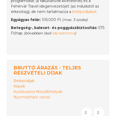
programokat (a fakultatívok kivételével) és a
Fehérvár Travel idegenvezetőjét (az indulástól az
érkezésig), de nem tartalmazza a
belépődíjakat
.
Egyágyas felár:
105.000 Ft
(max. 3 szoba)
Betegség-, baleset- és poggyászbiztosítás:
575
Ft/nap
(bővebben lásd
ide kattintva
)
BRUTTÓ ÁRAZÁS - TELJES
RÉSZVÉTELI DÍJAK
Belépődíjak
Képek
Autóbuszos felszállóhelyek
Nyomtatható verzió