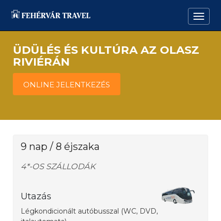
ÜDÜLÉS ÉS KULTÚRA AZ OLASZ
RIVIÉRÁN
ONLINE JELENTKEZÉS
9 nap / 8 éjszaka
4*-OS SZÁLLODÁK
Utazás
Légkondicionált autóbusszal (WC, DVD,