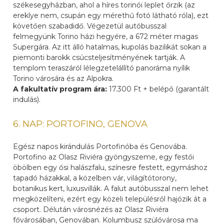
székesegyházban, ahol a híres torinói leplet őrzik (az
ereklye nem, csupán egy mérethű fotó látható róla), ezt
követően szabadidő. Végezetül autóbusszal
felmegyünk Torino házi hegyére, a 672 méter magas
Supergára. Az itt álló hatalmas, kupolás bazilikát sokan a
piemonti barokk csúcsteljesítményének tartják. A
templom teraszáról lélegzetelállító panoráma nyílik
Torino városára és az Alpokra.
A fakultatív program ára:
17.300 Ft + belépő (garantált
indulás).
6. NAP: PORTOFINO, GENOVA
Egész napos kirándulás Portofinóba és Genovába.
Portofino az Olasz Riviéra gyöngyszeme, egy festői
öbölben egy ősi halászfalu, színesre festett, egymáshoz
tapadó házakkal, a közelben vár, világítótorony,
botanikus kert, luxusvillák. A falut autóbusszal nem lehet
megközelíteni, ezért egy közeli településről hajózik át a
csoport. Délután városnézés az Olasz Riviéra
fővárosában, Genovában. Kolumbusz szülővárosa ma