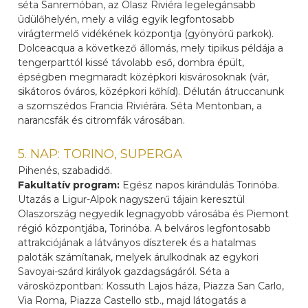
séta Sanremóban, az Olasz Riviéra legelegánsabb
üdülőhelyén, mely a világ egyik legfontosabb
virágtermelő vidékének központja (gyönyörű parkok).
Dolceacqua a következő állomás, mely tipikus példája a
tengerparttól kissé távolabb eső, dombra épült,
épségben megmaradt középkori kisvárosoknak (vár,
sikátoros óváros, középkori kőhíd). Délután átruccanunk
a szomszédos Francia Riviérára. Séta Mentonban, a
narancsfák és citromfák városában.
5. NAP: TORINO, SUPERGA
Pihenés, szabadidő.
Fakultatív program:
Egész napos kirándulás Torinóba.
Utazás a Ligur-Alpok nagyszerű tájain keresztül
Olaszország negyedik legnagyobb városába és Piemont
régió központjába, Torinóba. A belváros legfontosabb
attrakciójának a látványos díszterek és a hatalmas
paloták számítanak, melyek árulkodnak az egykori
Savoyai-szárd királyok gazdagságáról. Séta a
városközpontban: Kossuth Lajos háza, Piazza San Carlo,
Via Roma, Piazza Castello stb., majd látogatás a