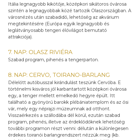
Itália legnagyobb kikötője, középkori sikátoros óvárosa
szintén a legnagyobbak közé tartozik Olaszországban. A
városnézés után szabadidő, lehetőség az akvárium
megtekintésére (Európa egyik legnagyobb és
leglátványosabb tengeri élővilágot bemutató
attrakciója).
7. NAP: OLASZ RIVIÉRA
Szabad program, pihenés a tengerparton.
8. NAP: CERVO, TOIRANO-BARLANG
Délelőtt autóbusszal kirándulást teszünk Cervóba. E
történelmi kisváros jól karbantartott középkori óvárosa
egy, a tenger mellett emelkedő hegyre épült. Itt
található a gyönyörű barokk plébániatemplom és az ősi
vár, mely egy néprajzi múzeumnak ad otthont.
Visszaérkezés a szállodába dél körül, ezután szabad
program, pihenés, illetve az érdeklődőknek lehetőség
további programon részt venni: délután a különlegesen
érdekes toiranói barlangrendszert nézzük meg (kb.