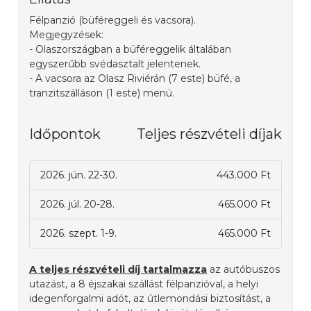
Félpanzió (büféreggeli és vacsora).
Megjegyzések:
- Olaszországban a büféreggelik általában
egyszerűbb svédasztalt jelentenek.
- A vacsora az Olasz Riviérán (7 este) büfé, a
tranzitszálláson (1 este) menü.
Időpontok
Teljes részvételi díjak
2026. jún. 22-30.
443.000 Ft
2026. júl. 20-28.
465.000 Ft
2026. szept. 1-9.
465.000 Ft
A teljes részvételi díj tartalmazza
az autóbuszos
utazást, a 8 éjszakai szállást félpanzióval, a helyi
idegenforgalmi adót, az útlemondási biztosítást, a