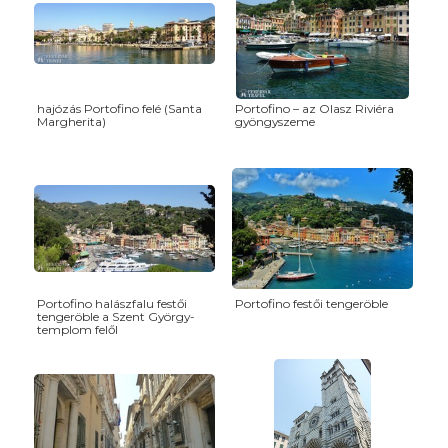
hajózás Portofino felé (Santa
Portofino – az Olasz Riviéra
Margherita)
gyöngyszeme
Portofino halászfalu festői
Portofino festői tengeröble
tengeröble a Szent György-
templom felől