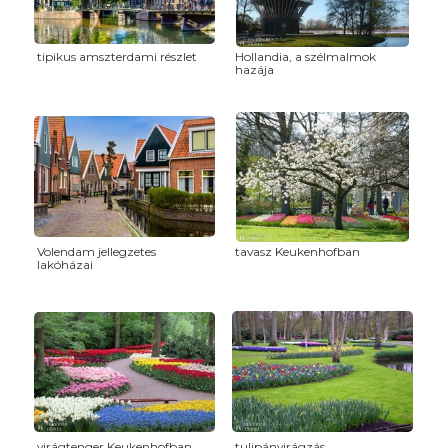
tipikus amszterdami részlet
Hollandia, a szélmalmok
hazája
Volendam jellegzetes
tavasz Keukenhofban
lakóházai
virágtenger Keukenhofban
tulipánvirágzás