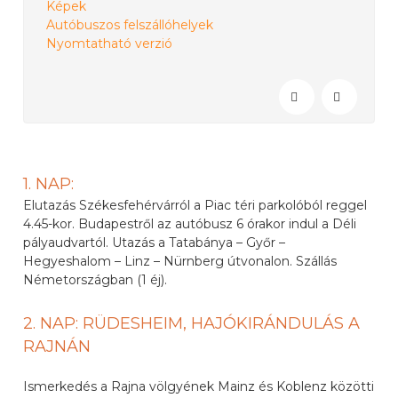
Képek
Autóbuszos felszállóhelyek
Nyomtatható verzió
1. NAP:
Elutazás Székesfehérvárról a Piac téri parkolóból reggel
4.45-kor. Budapestről az autóbusz 6 órakor indul a Déli
pályaudvartól. Utazás a Tatabánya – Győr –
Hegyeshalom – Linz – Nürnberg útvonalon. Szállás
Németországban (1 éj).
2. NAP: RÜDESHEIM, HAJÓKIRÁNDULÁS A
RAJNÁN
Ismerkedés a Rajna völgyének Mainz és Koblenz közötti