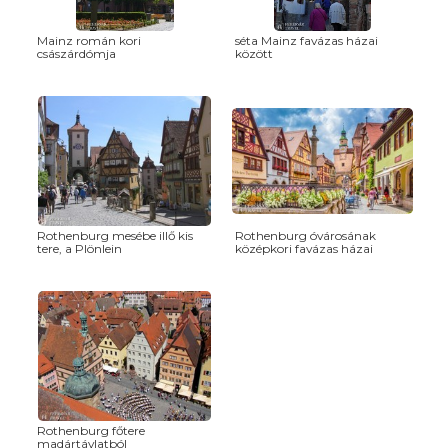
Mainz román kori
séta Mainz favázas házai
császárdómja
között
Rothenburg mesébe illő kis
Rothenburg óvárosának
tere, a Plönlein
középkori favázas házai
Rothenburg főtere
madártávlatból