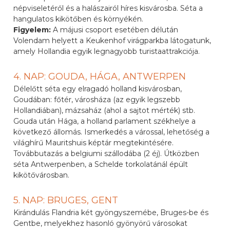
népviseletéről és a halászairól híres kisvárosba. Séta a
hangulatos kikötőben és környékén.
Figyelem:
A májusi csoport esetében délután
Volendam helyett a Keukenhof virágparkba látogatunk,
amely Hollandia egyik legnagyobb turistaattrakciója.
4. NAP: GOUDA, HÁGA, ANTWERPEN
Délelőtt séta egy elragadó holland kisvárosban,
Goudában: főtér, városháza (az egyik legszebb
Hollandiában), mázsaház (ahol a sajtot mérték) stb.
Gouda után Hága, a holland parlament székhelye a
következő állomás. Ismerkedés a várossal, lehetőség a
világhírű Mauritshuis képtár megtekintésére.
Továbbutazás a belgiumi szállodába (2 éj). Útközben
séta Antwerpenben, a Schelde torkolatánál épült
kikötővárosban.
5. NAP: BRUGES, GENT
Kirándulás Flandria két gyöngyszemébe, Bruges-be és
Gentbe, melyekhez hasonló gyönyörű városokat