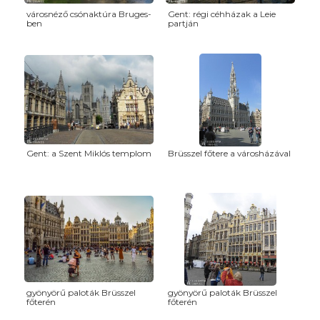
városnéző csónaktúra Bruges-
Gent: régi céhházak a Leie
ben
partján
Gent: a Szent Miklós templom
Brüsszel főtere a városházával
gyönyörű paloták Brüsszel
gyönyörű paloták Brüsszel
főterén
főterén