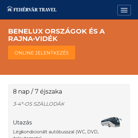
BENELUX ORSZÁGOK ÉS A
RAJNA-VIDÉK
ONLINE JELENTKEZÉS
8 nap / 7 éjszaka
3-4*-OS SZÁLLODÁK
Utazás
Légkondicionált autóbusszal (WC, DVD,