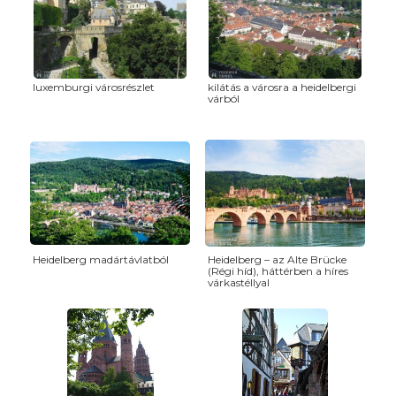
luxemburgi városrészlet
kilátás a városra a heidelbergi
várból
Heidelberg madártávlatból
Heidelberg – az Alte Brücke
(Régi híd), háttérben a híres
várkastéllyal