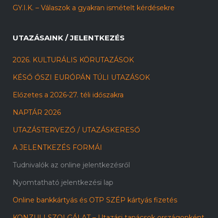
GY.I.K. – Válaszok a gyakran ismételt kérdésekre
UTAZÁSAINK / JELENTKEZÉS
2026. KULTURÁLIS KÖRUTAZÁSOK
KÉSŐ ŐSZI EURÓPÁN TÚLI UTAZÁSOK
Előzetes a 2026-27. téli időszakra
NAPTÁR 2026
UTAZÁSTERVEZŐ / UTAZÁSKERESŐ
A JELENTKEZÉS FORMÁI
Tudnivalók az online jelentkezésről
Nyomtatható jelentkezési lap
Online bankkártyás és OTP SZÉP kártyás fizetés
KONZULI SZOLGÁLAT – Utazási tanácsok országonként