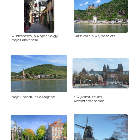
Rüdesheim, a Rajna völgy
Katz vára a Rajna felett
bájos kisvárosa
hajókirándulás a Rajnán
a Rijksmúzeum
Amszterdamban