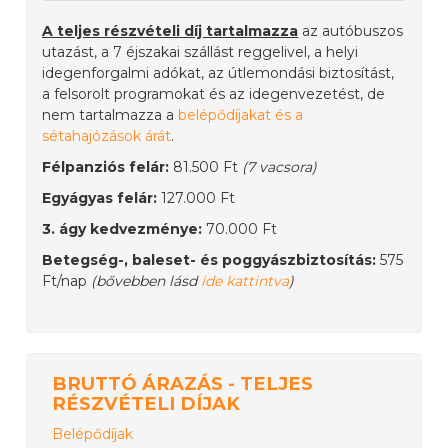
A teljes részvételi díj tartalmazza
az autóbuszos
utazást, a 7 éjszakai szállást reggelivel, a helyi
idegenforgalmi adókat, az útlemondási biztosítást,
a felsorolt programokat és az idegenvezetést, de
nem tartalmazza a
belépődíjakat és a
sétahajózások árát
.
Félpanziós felár:
81.500 Ft
(7 vacsora)
Egyágyas felár:
127.000 Ft
3. ágy kedvezménye:
70.000 Ft
Betegség-, baleset- és poggyászbiztosítás:
575
Ft/nap
(bővebben lásd
ide kattintva
)
BRUTTÓ ÁRAZÁS - TELJES
RÉSZVÉTELI DÍJAK
Belépődíjak