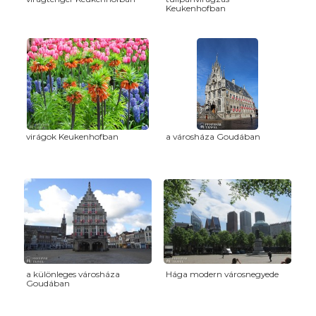
Keukenhofban
virágok Keukenhofban
a városháza Goudában
a különleges városháza
Hága modern városnegyede
Goudában