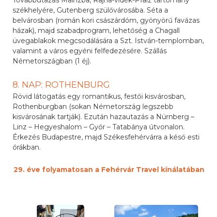
Továbbutazás Mainzba, Rajna-vidék-Pfalz tartomány
székhelyére, Gutenberg szülővárosába. Séta a
belvárosban (román kori császárdóm, gyönyörű favázas
házak), majd szabadprogram, lehetőség a Chagall
üvegablakok megcsodálására a Szt. István-templomban,
valamint a város egyéni felfedezésére. Szállás
Németországban (1 éj).
8. NAP: ROTHENBURG
Rövid látogatás egy romantikus, festői kisvárosban,
Rothenburgban (sokan Németország legszebb
kisvárosának tartják). Ezután hazautazás a Nürnberg –
Linz – Hegyeshalom – Győr – Tatabánya útvonalon.
Érkezés Budapestre, majd Székesfehérvárra a késő esti
órákban.
29. éve folyamatosan a Fehérvár Travel kínálatában