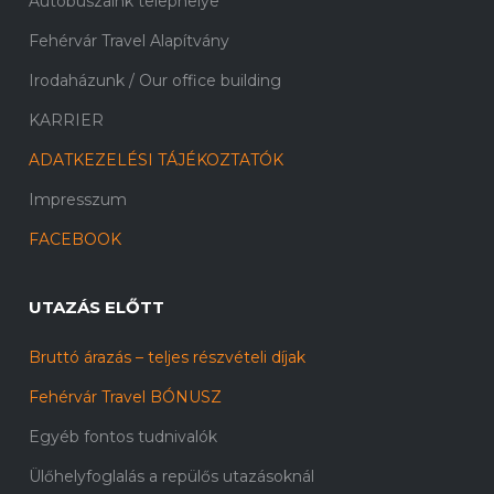
Autóbuszaink telephelye
Fehérvár Travel Alapítvány
Irodaházunk / Our office building
KARRIER
ADATKEZELÉSI TÁJÉKOZTATÓK
Impresszum
FACEBOOK
UTAZÁS ELŐTT
Bruttó árazás – teljes részvételi díjak
Fehérvár Travel BÓNUSZ
Egyéb fontos tudnivalók
Ülőhelyfoglalás a repülős utazásoknál