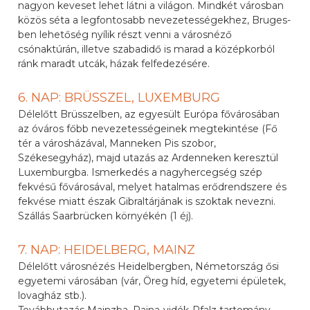
nagyon keveset lehet látni a világon. Mindkét városban
közös séta a legfontosabb nevezetességekhez, Bruges-
ben lehetőség nyílik részt venni a városnéző
csónaktúrán, illetve szabadidő is marad a középkorból
ránk maradt utcák, házak felfedezésére.
6. NAP: BRÜSSZEL, LUXEMBURG
Délelőtt Brüsszelben, az egyesült Európa fővárosában
az óváros főbb nevezetességeinek megtekintése (Fő
tér a városházával, Manneken Pis szobor,
Székesegyház), majd utazás az Ardenneken keresztül
Luxemburgba. Ismerkedés a nagyhercegség szép
fekvésű fővárosával, melyet hatalmas erődrendszere és
fekvése miatt észak Gibraltárjának is szoktak nevezni.
Szállás Saarbrücken környékén (1 éj).
7. NAP: HEIDELBERG, MAINZ
Délelőtt városnézés Heidelbergben, Németország ősi
egyetemi városában (vár, Öreg híd, egyetemi épületek,
lovagház stb.).