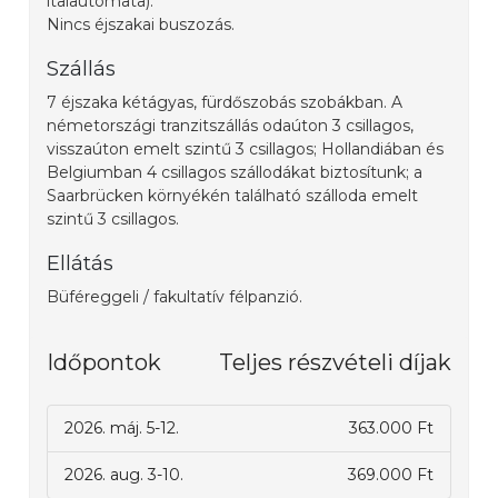
italautomata).
Nincs éjszakai buszozás.
Szállás
7 éjszaka kétágyas, fürdőszobás szobákban. A
németországi tranzitszállás odaúton 3 csillagos,
visszaúton emelt szintű 3 csillagos; Hollandiában és
Belgiumban 4 csillagos szállodákat biztosítunk; a
Saarbrücken környékén található szálloda emelt
szintű 3 csillagos.
Ellátás
Büféreggeli / fakultatív félpanzió.
Időpontok
Teljes részvételi díjak
2026. máj. 5-12.
363.000 Ft
2026. aug. 3-10.
369.000 Ft