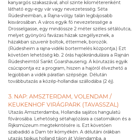
kanyargós szakaszával, ahol szinte kilométerenként
látható egy-egy vár vagy nevezetesség. Séta
Rüdesheimban, a Rajna-völgy talán legbájosabb
kisvárosában. A város egyik fő nevezetessége a
Drosselgasse, egy mindössze 2 méter széles sétálóutca,
melyet gyönyörű favázas házak szegélyeznek, a
házakban szuvenír boltok, éttermek, borozók.
(Rüdesheim a rajna-vidéki bortermelés központja.) Ezt
követően lehetőség kb. 2 órás hajókirándulásra a Rajnán
Rüdesheimtól Sankt Goarshausenig. A körutazás egyik
csúcspontja ez a program, hiszen a hajóról élvezhető a
legjobban a vidék páratlan szépsége. Délután
továbbutazás a közép-hollandiai szállodába (2 éj).
3. NAP: AMSZTERDAM, VOLENDAM /
KEUKENHOF VIRÁGPARK (TAVASSZAL)
Utazás Amszterdamba, Hollandia sajátos hangulatú
fővárosába. Lehetőség sétahajózásra a csatornákon és a
Rijksmúzeum megtekintésére is. Ezt követően
szabadidő a Dam tér környékén. A délutáni órákban
utazás tipikus holland tájon át Volendamba, a