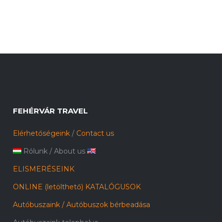
FEHÉRVÁR TRAVEL
Elérhetőségeink
/
Contact us
Rólunk
/
About us
ELISMERÉSEINK
ONLINE (letölthető) KATALÓGUSOK
Autóbuszaink / Autóbuszok bérbeadása