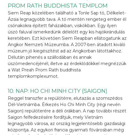
PROM RATH BUDDHISTA TEMPLOM
Siem Reap közelében található a Tonle Sap tó, Délkelet-
Ázsia legnagyobb tava. A tó mentén rengeteg ember él
csónakokra épített faházakban, viskókban. Egy ilyen
úszó faluval ismerkedünk délelőtt egy kis hajókirándulás
keretében. Ezt követően Siem Reapban ellátogatunk az
Angkor Nemzeti Múzeumba. A 2007-ben átadott kiváló
múzeum jó kiegészítést ad az Angkorban látottakhoz.
Délután pihenés a szállodában és annak
úszómedencéjénél, illetve az érdeklődőkkel megnézzük
a Wat Preah Prom Rath buddhista
templomkomplexumot.
10. NAP: HO CHI MINH CITY (SAIGON)
Reggel transzfer a repülőtérre, elutazás a szomszédos
Dél-Vietnámba. Érkezés Ho Chi Minh City (régi nevén
Saigon) repülőterére a déli órákban. A nap további részét
Saigon felfedezésére fordítjuk, mely Vietnám
legnagyobb városa, az ország legjelentősebb gazdasági
központja. Az egykori francia gyarmati fővárosban még