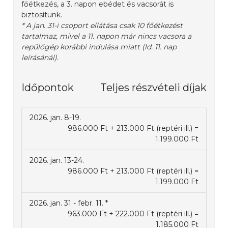
főétkezés, a 3. napon ebédet és vacsorát is
biztosítunk.
* A jan. 31-i csoport ellátása csak 10 főétkezést
tartalmaz, mivel a 11. napon már nincs vacsora a
repülőgép korábbi indulása miatt (ld. 11. nap
leírásánál).
Időpontok
Teljes részvételi díjak
2026. jan. 8-19.
986.000 Ft + 213.000 Ft (reptéri ill.) =
1.199.000 Ft
2026. jan. 13-24.
986.000 Ft + 213.000 Ft (reptéri ill.) =
1.199.000 Ft
2026. jan. 31 - febr. 11. *
963.000 Ft + 222.000 Ft (reptéri ill.) =
1.185.000 Ft