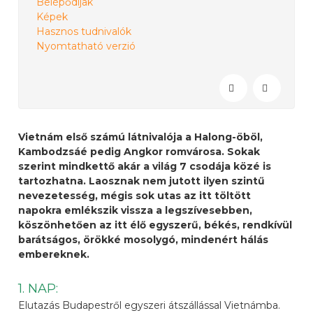
Belépődíjak
Képek
Hasznos tudnivalók
Nyomtatható verzió
Vietnám első számú látnivalója a Halong-öböl,
Kambodzsáé pedig Angkor romvárosa. Sokak
szerint mindkettő akár a világ 7 csodája közé is
tartozhatna. Laosznak nem jutott ilyen szintű
nevezetesség, mégis sok utas az itt töltött
napokra emlékszik vissza a legszívesebben,
köszönhetően az itt élő egyszerű, békés, rendkívül
barátságos, örökké mosolygó, mindenért hálás
embereknek.
1. NAP:
Elutazás Budapestről egyszeri átszállással Vietnámba.