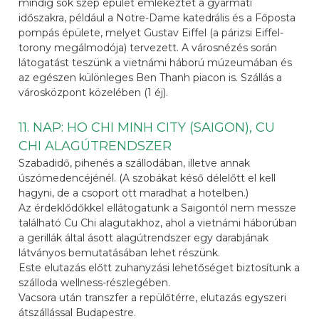
mindig sok szép épület emlékeztet a gyarmati
időszakra, például a Notre-Dame katedrális és a Főposta
pompás épülete, melyet Gustav Eiffel (a párizsi Eiffel-
torony megálmodója) tervezett. A városnézés során
látogatást teszünk a vietnámi háború múzeumában és
az egészen különleges Ben Thanh piacon is. Szállás a
városközpont közelében (1 éj).
11. NAP: HO CHI MINH CITY (SAIGON), CU
CHI ALAGÚTRENDSZER
Szabadidő, pihenés a szállodában, illetve annak
úszómedencéjénél. (A szobákat késő délelőtt el kell
hagyni, de a csoport ott maradhat a hotelben.)
Az érdeklődőkkel ellátogatunk a Saigontól nem messze
található Cu Chi alagutakhoz, ahol a vietnámi háborúban
a gerillák által ásott alagútrendszer egy darabjának
látványos bemutatásában lehet részünk.
Este elutazás előtt zuhanyzási lehetőséget biztosítunk a
szálloda wellness-részlegében.
Vacsora után transzfer a repülőtérre, elutazás egyszeri
átszállással Budapestre.