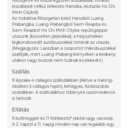
félszigetre és vissza egyszeri átszállással, további
leszállások nélkül (érkezés Hanoiba, elutazás Ho Chi
Minh Cityből).
Az Indokínai-félszigeten belül Hanoiból Luang
Prabangba, Luang Prabangból Siem Reapba és
Siem Reapból Ho Chi Minh Citybe repülőgéppel
utazunk (közvetlen járatokkal), a helyszíneken
légkondicionált autóbuszokkal történik az utazás.
(Megjegyzés: Laoszban a csoportot mikrobuszokkal
szállítják, mert Luang Prabang környékén a keskeny
utakon nagy buszok nem tudnak közlekedni.)
Szállás
9 éjszaka 4 csillagos szállodákban (illetve a Halong-
öbölben 5 csillagos hajón), kétágyas, fürdőszobás
szobákban. A szállodákhoz többnyire úszómedence
is tartozik.
Ellátás
9 büféreggeli és 11 főétkezés* (ebéd vagy vacsora).
A 2. naptól a 11. napig minden nap van legalább egy