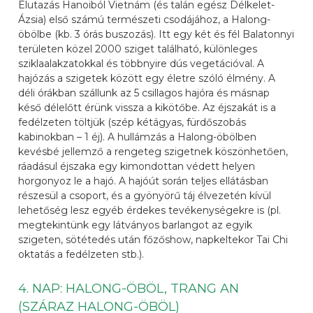
Elutazás Hanoiból Vietnám (és talán egész Délkelet-
Ázsia) első számú természeti csodájához, a Halong-
öbölbe (kb. 3 órás buszozás). Itt egy két és fél Balatonnyi
területen közel 2000 sziget található, különleges
sziklaalakzatokkal és többnyire dús vegetációval. A
hajózás a szigetek között egy életre szóló élmény. A
déli órákban szállunk az 5 csillagos hajóra és másnap
késő délelőtt érünk vissza a kikötőbe. Az éjszakát is a
fedélzeten töltjük (szép kétágyas, fürdőszobás
kabinokban – 1 éj). A hullámzás a Halong-öbölben
kevésbé jellemző a rengeteg szigetnek köszönhetően,
ráadásul éjszaka egy kimondottan védett helyen
horgonyoz le a hajó. A hajóút során teljes ellátásban
részesül a csoport, és a gyönyörű táj élvezetén kívül
lehetőség lesz egyéb érdekes tevékenységekre is (pl.
megtekintünk egy látványos barlangot az egyik
szigeten, sötétedés után főzőshow, napkeltekor Tai Chi
oktatás a fedélzeten stb.).
4. NAP: HALONG-ÖBÖL, TRANG AN
(SZÁRAZ HALONG-ÖBÖL)