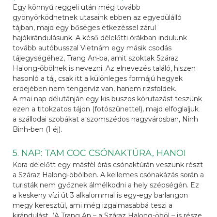
Egy könnyű reggeli után még tovább
gyönyörködhetnek utasaink ebben az egyedülálló
tájban, majd egy bőséges étkezéssel zárul
hajókirándulásunk. A késő délelőtti órákban indulunk
tovább autóbusszal Vietnám egy másik csodás
tájegységéhez, Trang An-ba, amit szoktak Száraz
Halong-öbölnek is nevezni. Az elnevezés találó, hiszen
hasonló a táj, csak itt a különleges formájú hegyek
erdejében nem tengervíz van, hanem rizsföldek.
A mai nap délutánján egy kis buszos körutazást teszünk
ezen a titokzatos tájon (fotószünettel), majd elfoglaljuk
a szállodai szobákat a szomszédos nagyvárosban, Ninh
Binh-ben (1 éj).
5. NAP: TAM COC CSÓNAKTÚRA, HANOI
Kora délelőtt egy másfél órás csónaktúrán veszünk részt
a Száraz Halong-öbölben. A kellemes csónakázás során a
turisták nem győznek álmélkodni a hely szépségén. Ez
a keskeny vízi út 3 alkalommal is egy-egy barlangon
megy keresztül, ami még izgalmasabbá teszi a
kirándulást. (A Trang An – a Száraz Halong-öböl – is része