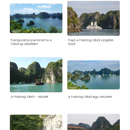
hangulatos panoráma a
hajó a Halong-öböl szigetei
Halong-öbölben
közt
a Halong-öböl - részlet
a Halong-öböl egy részlete