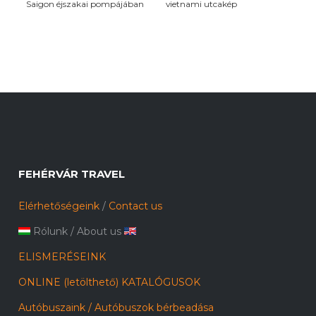
Saigon éjszakai pompájában
vietnami utcakép
FEHÉRVÁR TRAVEL
Elérhetőségeink
/
Contact us
Rólunk
/
About us
ELISMERÉSEINK
ONLINE (letölthető) KATALÓGUSOK
Autóbuszaink / Autóbuszok bérbeadása