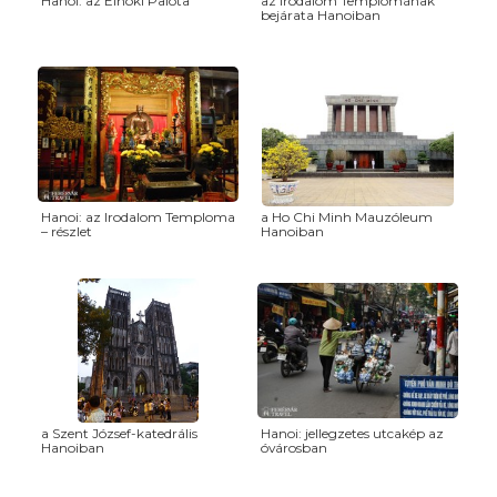
Hanoi: az Elnöki Palota
az Irodalom Templomának
bejárata Hanoiban
Hanoi: az Irodalom Temploma
a Ho Chi Minh Mauzóleum
– részlet
Hanoiban
a Szent József-katedrális
Hanoi: jellegzetes utcakép az
Hanoiban
óvárosban