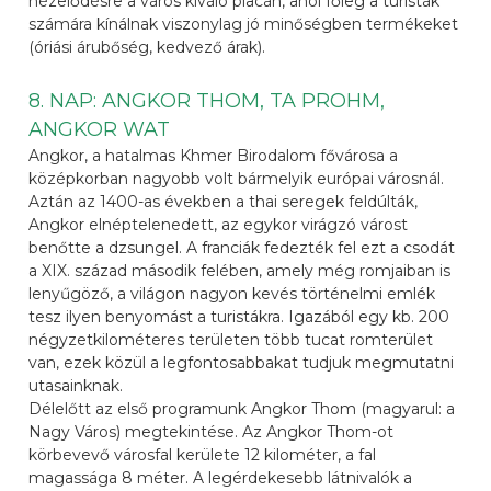
nézelődésre a város kiváló piacán, ahol főleg a turisták
számára kínálnak viszonylag jó minőségben termékeket
(óriási árubőség, kedvező árak).
8. NAP: ANGKOR THOM, TA PROHM,
ANGKOR WAT
Angkor, a hatalmas Khmer Birodalom fővárosa a
középkorban nagyobb volt bármelyik európai városnál.
Aztán az 1400-as években a thai seregek feldúlták,
Angkor elnéptelenedett, az egykor virágzó várost
benőtte a dzsungel. A franciák fedezték fel ezt a csodát
a XIX. század második felében, amely még romjaiban is
lenyűgöző, a világon nagyon kevés történelmi emlék
tesz ilyen benyomást a turistákra. Igazából egy kb. 200
négyzetkilométeres területen több tucat romterület
van, ezek közül a legfontosabbakat tudjuk megmutatni
utasainknak.
Délelőtt az első programunk Angkor Thom (magyarul: a
Nagy Város) megtekintése. Az Angkor Thom-ot
körbevevő városfal kerülete 12 kilométer, a fal
magassága 8 méter. A legérdekesebb látnivalók a