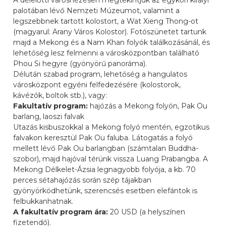
A délelőtti városnézésen megtekintjük az egykori királyi
palotában lévő Nemzeti Múzeumot, valamint a
legszebbnek tartott kolostort, a Wat Xieng Thong-ot
(magyarul: Arany Város Kolostor). Fotószünetet tartunk
majd a Mekong és a Nam Khan folyók találkozásánál, és
lehetőség lesz felmenni a városközpontban található
Phou Si hegyre (gyönyörű panoráma).
Délután szabad program, lehetőség a hangulatos
városközpont egyéni felfedezésére (kolostorok,
kávézók, boltok stb.), vagy:
Fakultatív program:
hajózás a Mekong folyón, Pak Ou
barlang, laoszi falvak
Utazás kisbuszokkal a Mekong folyó mentén, egzotikus
falvakon keresztül Pak Ou faluba. Látogatás a folyó
mellett lévő Pak Ou barlangban (számtalan Buddha-
szobor), majd hajóval térünk vissza Luang Prabangba. A
Mekong Délkelet-Ázsia legnagyobb folyója, a kb. 70
perces sétahajózás során szép tájakban
gyönyörködhetünk, szerencsés esetben elefántok is
felbukkanhatnak.
A fakultatív program ára:
20 USD (a helyszínen
fizetendő).