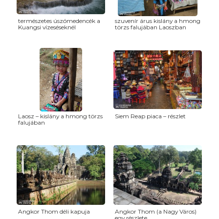
természetes úszómedencék a
szuvenír árus kislány a hmong
Kuangsi vízeséseknél
törzs falujában Laoszban
Laosz – kislány a hmong törzs
Siem Reap piaca – részlet
falujában
Angkor Thom déli kapuja
Angkor Thom (a Nagy Város)
egy részlete