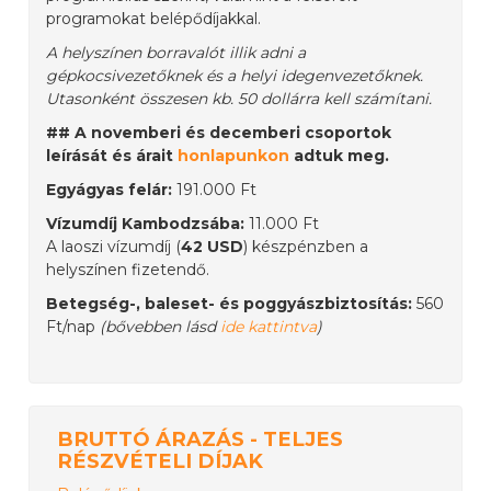
programokat belépődíjakkal.
A helyszínen borravalót illik adni a
gépkocsivezetőknek és a helyi idegenvezetőknek.
Utasonként összesen kb. 50 dollárra kell számítani.
## A novemberi és decemberi csoportok
leírását és árait
honlapunkon
adtuk meg.
Egyágyas felár:
191.000 Ft
Vízumdíj Kambodzsába:
11.000 Ft
A laoszi vízumdíj (
42 USD
) készpénzben a
helyszínen fizetendő.
Betegség-, baleset- és poggyászbiztosítás:
560
Ft/nap
(bővebben lásd
ide kattintva
)
BRUTTÓ ÁRAZÁS - TELJES
RÉSZVÉTELI DÍJAK