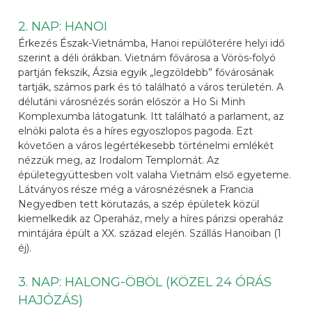
2. NAP: HANOI
Érkezés Észak-Vietnámba, Hanoi repülőterére helyi idő
szerint a déli órákban. Vietnám fővárosa a Vörös-folyó
partján fekszik, Ázsia egyik „legzöldebb” fővárosának
tartják, számos park és tó található a város területén. A
délutáni városnézés során először a Ho Si Minh
Komplexumba látogatunk. Itt található a parlament, az
elnöki palota és a híres egyoszlopos pagoda. Ezt
követően a város legértékesebb történelmi emlékét
nézzük meg, az Irodalom Templomát. Az
épületegyüttesben volt valaha Vietnám első egyeteme.
Látványos része még a városnézésnek a Francia
Negyedben tett körutazás, a szép épületek közül
kiemelkedik az Operaház, mely a híres párizsi operaház
mintájára épült a XX. század elején. Szállás Hanoiban (1
éj).
3. NAP: HALONG-ÖBÖL (KÖZEL 24 ÓRÁS
HAJÓZÁS)