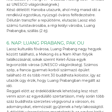
az UNESCO világörökségnek.)
Késő délelőtt Hanoiba utazunk, ahol még marad idő a
rendkívül egzotikus, nyüzsgő óváros felfedezésére.
Délután transzfer a repülőtérre, elutazás Laosz első
számú turistavárosába, a régi királyi városba, Luang
Prabangba, szállás (2 éj).
6. NAP: LUANG PRABANG, PAK OU
Laosz kulturális fővárosa, Luang Prabang nagy hegyek
között található, a Mekong és a Nam Khan folyók
találkozásánál, sokak szerint Kelet-Ázsia egyik
legvonzóbb városa (UNESCO világörökség). Számos
szép, a francia gyarmati korból származó épület
található itt és több mint 30 buddhista kolostor, így az
utazók úgy érzik, hogy Luang Prabangban megállt az
idő.
Reggeli előtt az érdeklődőknek lehetőség lesz részt
venni azon az egyedülálló szertartáson, mely során több
száz buddhista szerzetes végigvonul a városon, és
adományokat, elemózsiát gyűjtenek a helyi lakosságtól.