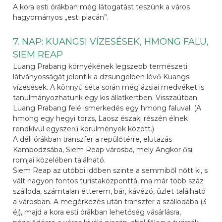
A kora esti órákban még látogatást teszünk a város
hagyományos „esti piacán”.
7. NAP: KUANGSI VÍZESÉSEK, HMONG FALU,
SIEM REAP
Luang Prabang környékének legszebb természeti
látványosságát jelentik a dzsungelben lévő Kuangsi
vízesések. A könnyű séta során még ázsiai medvéket is
tanulmányozhatunk egy kis állatkertben. Visszaútban
Luang Prabang felé ismerkedés egy hmong faluval. (A
hmong egy hegyi törzs, Laosz északi részén élnek
rendkívül egyszerű körülmények között.)
A déli órákban transzfer a repülőtérre, elutazás
Kambodzsába, Siem Reap városba, mely Angkor ősi
romjai közelében található.
Siem Reap az utóbbi időben szinte a semmiből nőtt ki, s
vált nagyon fontos turistaközponttá, ma már több száz
szálloda, számtalan étterem, bár, kávézó, üzlet található
a városban. A megérkezés után transzfer a szállodába (3
éj), majd a kora esti órákban lehetőség vásárlásra,