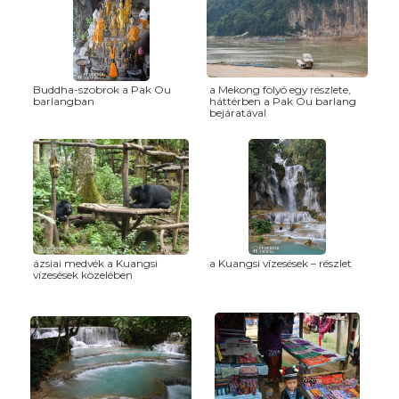
Buddha-szobrok a Pak Ou
a Mekong folyó egy részlete,
barlangban
háttérben a Pak Ou barlang
bejáratával
ázsiai medvék a Kuangsi
a Kuangsi vízesések – részlet
vízesések közelében