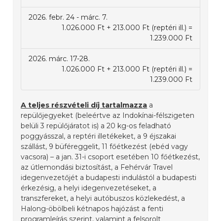
2026. febr. 24 - márc. 7.
1.026.000 Ft + 213.000 Ft (reptéri ill.) =
1.239.000 Ft
2026. márc. 17-28.
1.026.000 Ft + 213.000 Ft (reptéri ill.) =
1.239.000 Ft
A teljes részvételi díj tartalmazza
a
repülőjegyeket (beleértve az Indokínai-félszigeten
belüli 3 repülőjáratot is) a 20 kg-os feladható
poggyásszal, a reptéri illetékeket, a 9 éjszakai
szállást, 9 büféreggelit, 11 főétkezést (ebéd vagy
vacsora) – a jan. 31-i csoport esetében 10 főétkezést,
az útlemondási biztosítást, a Fehérvár Travel
idegenvezetőjét a budapesti indulástól a budapesti
érkezésig, a helyi idegenvezetéseket, a
transzfereket, a helyi autóbuszos közlekedést, a
Halong-öbölbeli kétnapos hajózást a fenti
programleírás szerint, valamint a felsorolt