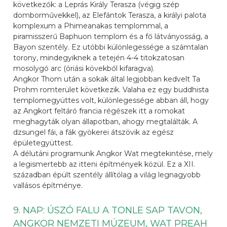
következők: a Leprás Király Terasza (végig szép
domborművekkel), az Elefántok Terasza, a királyi palota
komplexum a Phimeanakas templommal, a
piramisszerű Baphuon templom és a fő látványosság, a
Bayon szentély. Ez utóbbi különlegessége a számtalan
torony, mindegyiknek a tetején 4-4 titokzatosan
mosolygó arc (óriási kövekből kifaragva).
Angkor Thom után a sokak által legjobban kedvelt Ta
Prohm romterület következik. Valaha ez egy buddhista
templomegyüttes volt, különlegessége abban áll, hogy
az Angkort feltáró francia régészek itt a romokat
meghagyták olyan állapotban, ahogy megtalálták. A
dzsungel fái, a fák gyökerei átszövik az egész
épületegyüttest.
A délutáni programunk Angkor Wat megtekintése, mely
a legismertebb az itteni építmények közül. Ez a XII.
században épült szentély állítólag a világ legnagyobb
vallásos építménye.
9. NAP: ÚSZÓ FALU A TONLE SAP TAVON,
ANGKOR NEMZETI MÚZEUM, WAT PREAH