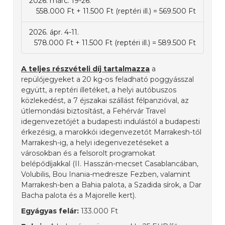
2026. márc. 19-26.
558.000 Ft + 11.500 Ft (reptéri ill.) = 569.500 Ft
2026. ápr. 4-11.
578.000 Ft + 11.500 Ft (reptéri ill.) = 589.500 Ft
A teljes részvételi díj tartalmazza
a
repülőjegyeket a 20 kg-os feladható poggyásszal
együtt, a reptéri illetéket, a helyi autóbuszos
közlekedést, a 7 éjszakai szállást félpanzióval, az
útlemondási biztosítást, a Fehérvár Travel
idegenvezetőjét a budapesti indulástól a budapesti
érkezésig, a marokkói idegenvezetőt Marrakesh-től
Marrakesh-ig, a helyi idegenvezetéseket a
városokban és a felsorolt programokat
belépődíjakkal (II. Hasszán-mecset Casablancában,
Volubilis, Bou Inania-medresze Fezben, valamint
Marrakesh-ben a Bahia palota, a Szadida sírok, a Dar
Bacha palota és a Majorelle kert).
Egyágyas felár:
133.000 Ft