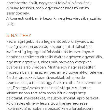
dombtetőre épült, nagyszerű fekvésű városkánál,
Moulay Idrissnél, mely egyébként híres muszlim
zarándokhely.
A kora esti órákban érkezünk meg Fez városába, szállás
(2 éj).
5. NAP: FEZ
Fez a legrégebbi és a legjelentősebb királyváros, az
ország szellemi és vallási központja, itt található az
iszlám világ legrégebbi felsőoktatási intézménye. A
hatalmas területen elterülő óváros egészen egyedülálló,
egészen egzotikus, nincs nála nagyobb középkori
óváros az arab világban. Mintha egy nagy szabadtéri
múzeumban járna az ember, amely ugyanakkor tele van
élettel, árusokkal, kézművesekkel, teherhordó
szamarakkal, a turisták úgy érzik, mintha felelevenedne
az „Ezeregyéjszaka meséinek” világa. A sikátorok
labirintusában tett séta során látunk majd szép
palotákat, mecseteket, mauzóleumokat, apró tereket,
különleges élmény lesz a Bou Inania-medresze
(korániskola) is. Ebben a pezsgő keleti forgatagban