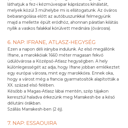
láthatjuk a fez-i kézművesipar káprázatos kínálatát,
melyek közül 3 műhelybe mi is ellátogatunk. Az óváros
bebarangolása előtt az autóbuszunkkal felmegyünk
majd a mellette épült erődhöz, ahonnan páratlan kilátás
nyílik a vaskos falakkal körülvett medinára (óvárosra).
6. NAP: IFRANE, ATLASZ-HEGYSÉG
Ezen a napon déli irányba indulunk. Az első megállónk
Ifrane, a marokkóiak 1660 méter magasan fekvő
üdülővárosa a Középső-Atlasz hegységben. A hely
különlegességét az adja, hogy Ifrane jobban emlékeztet
egy európai városra, mint egy marokkóira. Ennek oka,
hogy a várost még a francia gyarmatosítók alapították a
XX. század első felében.
Később a Magas-Atlasz lábai mentén, szép tájakon
keresztül haladva érkezünk meg Marrakesh-be a késő
délutáni órákban.
Szállás Marrakesh-ben (2 éj).
7. NAP: ESSAOUIRA