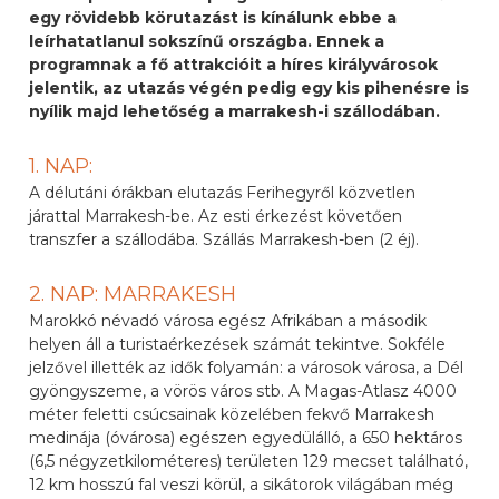
egy rövidebb körutazást is kínálunk ebbe a
leírhatatlanul sokszínű országba. Ennek a
programnak a fő attrakcióit a híres királyvárosok
jelentik, az utazás végén pedig egy kis pihenésre is
nyílik majd lehetőség a marrakesh-i szállodában.
1. NAP:
A délutáni órákban elutazás Ferihegyről közvetlen
járattal Marrakesh-be. Az esti érkezést követően
transzfer a szállodába. Szállás Marrakesh-ben (2 éj).
2. NAP: MARRAKESH
Marokkó névadó városa egész Afrikában a második
helyen áll a turistaérkezések számát tekintve. Sokféle
jelzővel illették az idők folyamán: a városok városa, a Dél
gyöngyszeme, a vörös város stb. A Magas-Atlasz 4000
méter feletti csúcsainak közelében fekvő Marrakesh
medinája (óvárosa) egészen egyedülálló, a 650 hektáros
(6,5 négyzetkilométeres) területen 129 mecset található,
12 km hosszú fal veszi körül, a sikátorok világában még