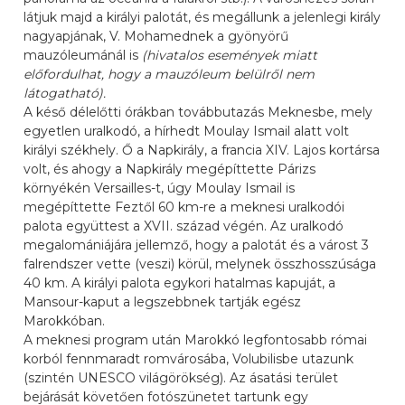
látjuk majd a királyi palotát, és megállunk a jelenlegi király
nagyapjának, V. Mohamednek a gyönyörű
mauzóleumánál is
(hivatalos események miatt
előfordulhat, hogy a mauzóleum belülről nem
látogatható).
A késő délelőtti órákban továbbutazás Meknesbe, mely
egyetlen uralkodó, a hírhedt Moulay Ismail alatt volt
királyi székhely. Ő a Napkirály, a francia XIV. Lajos kortársa
volt, és ahogy a Napkirály megépíttette Párizs
környékén Versailles-t, úgy Moulay Ismail is
megépíttette Feztől 60 km-re a meknesi uralkodói
palota együttest a XVII. század végén. Az uralkodó
megalomániájára jellemző, hogy a palotát és a várost 3
falrendszer vette (veszi) körül, melynek összhosszúsága
40 km. A királyi palota egykori hatalmas kapuját, a
Mansour-kaput a legszebbnek tartják egész
Marokkóban.
A meknesi program után Marokkó legfontosabb római
korból fennmaradt romvárosába, Volubilisbe utazunk
(szintén UNESCO világörökség). Az ásatási terület
bejárását követően fotószünetet tartunk egy