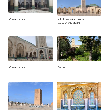
Casablanca
a II. Hasszán mecset
Casablancában
Casablanca
Rabat