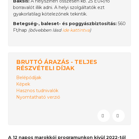
Baksis:
A helyszínen összesen kb. 25 EUR/fő
borravalót illik adni. A helyi szolgáltatók ezt
gyakorlatilag kötelezőnek tekintik.
Betegség-, baleset- és poggyászbiztosítás:
560
Ft/nap
(bővebben lásd
ide kattintva
)
BRUTTÓ ÁRAZÁS - TELJES
RÉSZVÉTELI DÍJAK
Belépődíjak
Képek
Hasznos tudnivalók
Nyomtatható verzió
A 12 napos marokkói programunkon kívül 2022-től