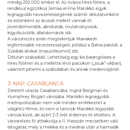
mindig 250.000 ember él. Az óváros híres főtere, a
rendkívül egzotikus Jemaa el-Fna Marokkó egyik
legnagyobb nevezetességének számít: délutánonként
és esténként az árusok mellett vannak itt
jövendőmondók, akrobaták, mutatványosok,
kígyóbűvölők, állatidomárok stb.
A városnézés során megtekintjük Marrakesh
legfontosabb nevezetességeit, például a Bahia palotát, a
Szadida sírokat (mauzóleumot) stb.
Délután szabadidő. Lehetőség egy kis barangolásra a
híres főtéren és a mellette lévő piacokon („souk”-okban),
valamint pihenni a szállodában és annak medencéjénél.
3. NAP: CASABLANCA
Délelőtt utazás Casablancába, Ingrid Bergman és
Humphrey Bogart városába. Marokkó legnagyobb
metropoliszában nem sok minden emlékeztet a
világhírű filmre, és nem is tartozik Marokkó legszebb
városai közé, de azért 2-3 órát érdemes itt eltölteni. A
városnézés fő attrakciója a II. Hasszán mecsetben való
látogatás, mely a mekkai és a medinai után a harmadik