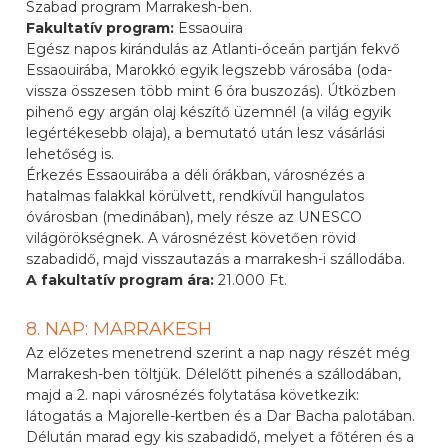
Szabad program Marrakesh-ben.
Fakultatív program:
Essaouira
Egész napos kirándulás az Atlanti-óceán partján fekvő
Essaouirába, Marokkó egyik legszebb városába (oda-
vissza összesen több mint 6 óra buszozás). Útközben
pihenő egy argán olaj készítő üzemnél (a világ egyik
legértékesebb olaja), a bemutató után lesz vásárlási
lehetőség is.
Érkezés Essaouirába a déli órákban, városnézés a
hatalmas falakkal körülvett, rendkívül hangulatos
óvárosban (medinában), mely része az UNESCO
világörökségnek. A városnézést követően rövid
szabadidő, majd visszautazás a marrakesh-i szállodába.
A fakultatív program ára:
21.000 Ft.
8. NAP: MARRAKESH
Az előzetes menetrend szerint a nap nagy részét még
Marrakesh-ben töltjük. Délelőtt pihenés a szállodában,
majd a 2. napi városnézés folytatása következik:
látogatás a Majorelle-kertben és a Dar Bacha palotában.
Délután marad egy kis szabadidő, melyet a főtéren és a