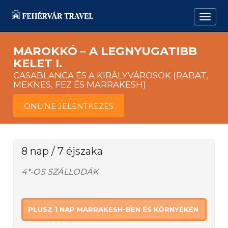
MAROKKÓ – A LEGNYUGATIBB
KELET I.
CASABLANCA ÉS A KIRÁLYVÁROSOK (RABAT,
MEKNES, FEZ ÉS MARRAKESH)
ONLINE JELENTKEZÉS
8 nap / 7 éjszaka
4*-OS SZÁLLODÁK
PLUSZ 1 NAP MARRAKESH-BEN ÉS KÖRNYÉKÉN