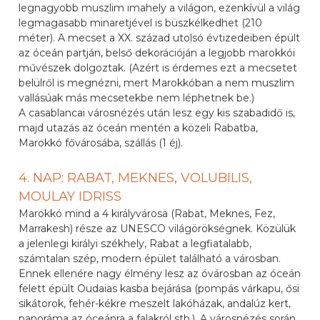
legnagyobb muszlim imahely a világon, ezenkívül a világ
legmagasabb minaretjével is büszkélkedhet (210
méter). A mecset a XX. század utolsó évtizedeiben épült
az óceán partján, belső dekorációján a legjobb marokkói
művészek dolgoztak. (Azért is érdemes ezt a mecsetet
belülről is megnézni, mert Marokkóban a nem muszlim
vallásúak más mecsetekbe nem léphetnek be.)
A casablancai városnézés után lesz egy kis szabadidő is,
majd utazás az óceán mentén a közeli Rabatba,
Marokkó fővárosába, szállás (1 éj).
4. NAP: RABAT, MEKNES, VOLUBILIS,
MOULAY IDRISS
Marokkó mind a 4 királyvárosa (Rabat, Meknes, Fez,
Marrakesh) része az UNESCO világörökségnek. Közülük
a jelenlegi királyi székhely, Rabat a legfiatalabb,
számtalan szép, modern épület található a városban.
Ennek ellenére nagy élmény lesz az óvárosban az óceán
felett épült Oudaias kasba bejárása (pompás várkapu, ősi
sikátorok, fehér-kékre meszelt lakóházak, andalúz kert,
panoráma az óceánra a falakról stb.). A városnézés során