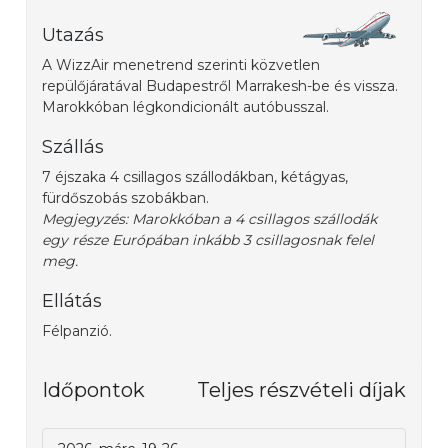
Utazás
A WizzAir menetrend szerinti közvetlen
repülőjáratával Budapestről Marrakesh-be és vissza.
Marokkóban légkondicionált autóbusszal.
Szállás
7 éjszaka 4 csillagos szállodákban, kétágyas,
fürdőszobás szobákban.
Megjegyzés: Marokkóban a 4 csillagos szállodák
egy része Európában inkább 3 csillagosnak felel
meg.
Ellátás
Félpanzió.
Időpontok
Teljes részvételi díjak