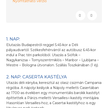
Nyomtatható verzió
1. NAP:
Elutazás Budapestről reggel 5.45-kor a Déli
pályaudvartól. Székesfehérvárról az autóbusz 6.45-kor
indul a Piac téri parkolóból. Utazás a Siófok –
Nagykanizsa – Tornyiszentmiklós – Maribor – Ljubljana –
Mestre – Bologna útvonalon. Szállás Toszkánában (1 éj).
2. NAP: CASERTA KASTÉLYA
Utazás déli irányba, keresztül az olasz csizmán Campania
régióba. A nápolyi királyok a Nápoly melletti Casertában
az 1700-as években egy monumentális barokk kastélyt
építtettek a Párizs melletti Versailles-i kastély mintájára.
Hasonlóan Versailles-hoz, a Casertai kastélyhoz is egy