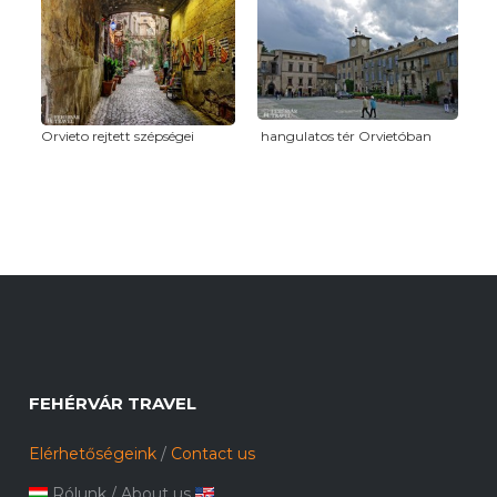
Orvieto rejtett szépségei
hangulatos tér Orvietóban
FEHÉRVÁR TRAVEL
Elérhetőségeink
/
Contact us
Rólunk
/
About us