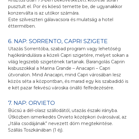
Krisztus után 79-ben bekövetkezett kitörése során
pusztult el. Por és kőeső temette be, de ugyanakkor
konzerválta is az utókor számára.
Este szilveszteri gálavacsora és mulatság a hotel
éttermében.
6. NAP: SORRENTO, CAPRI SZIGETE
Utazás Sorrentóba, szabad program vagy lehetőség
hajókirándulásra a közeli Capri szigetére, melyet sokan a
világ legszebb szigetének tartanak. Barangolás Caprin
kisbuszokkal a Marina Grande – Anacapri – Capri
útvonalon. Mind Anacapri, mind Capri városában lesz
közös séta a központban, és marad egy kis szabadidő is
e két pazar fekvésű városka önálló felfedezésére.
7. NAP: ORVIETO
Búcsú a dél-olasz szállodától, utazás északi irányba.
Útközben ismerkedés Orvieto középkori óvárosával, az
„Itália csodájának” nevezett dóm megtekintése.
Szállás Toszkánában (1 éj).