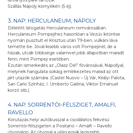
látványos park tartozik.
Szállás Nápoly környékén (5 éj).
3. NAP: HERCULANEUM, NÁPOLY
Délelőtt látogatás Herculaneum romvárosában.
Herculaneum Pompejihez hasonlóan a Vezúv kitörése
nyomán pusztult el Krisztus után 79-ben, vulkáni láva
temette be. Jóval kisebb város volt Pompejinél, de a
házak, utcák többsége valamivel jobb állapotban maradt
fenn, mint Pompeji esetében.
Ezután ismerkedés az „Olasz Dél” fővárosával, Nápollyal,
melynek hangulata sokáig emlékezetes marad az ott
járt utazók számára. (Castel Nuovo – Új Vár, Királyi Palota,
San Carlo Színház, I. Umberto Galéria, Viktor Emánuel
korzó stb.).
4. NAP: SORRENTÓI-FÉLSZIGET, AMALFI,
RAVELLO
Körutazás helyi autóbusszal a csodálatos fekvésű
Sorrentói-félszigeten a Positano – Amalfi – Ravello
útvonalon. Az útvonal a világ egyik legszebb