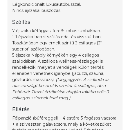
Légkondicionált luxusautóbusszal.
Nincs éjszakai buszozás.
Szállás
7 éjszaka kétágyas, fürdőszobás szobákban.
1-1 éjszaka tranzitszállás oda- és visszaútban
Toszkánában egy emelt szintű 3 csillagos (3*
superior) szállodában.
5 éjszaka Nápoly környékén egy 4 csillagos
szállodában. A szálloda wellness-részleggel is
rendelkezik, melyet a vendégek külön térítés
ellenében vehetnek igénybe (jacuzzi, szauna,
gőzfürdő, masszázs).
(Megjegyzés: A szálloda az
olaszországi besorolás szerint 4 csillagos, de a
Fehérvár Travel értékelése alapján inkább erős 3
csillagos szintnek felel meg.)
Ellátás
Félpanzió (büféreggeli + 4 estére 3 fogásos vacsora
+ a szilveszteri gálavacsora, mely a következőket