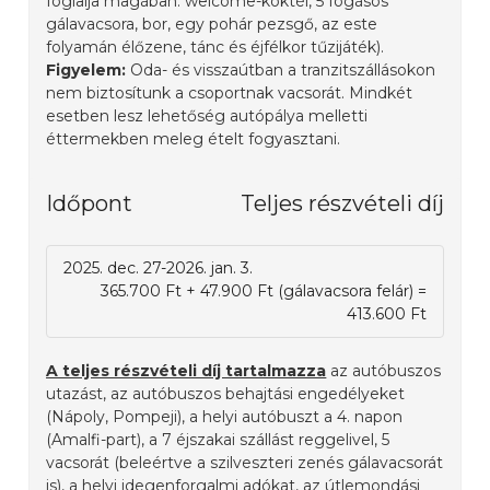
foglalja magában: welcome-koktél, 5 fogásos
gálavacsora, bor, egy pohár pezsgő, az este
folyamán élőzene, tánc és éjfélkor tűzijáték).
Figyelem:
Oda- és visszaútban a tranzitszállásokon
nem biztosítunk a csoportnak vacsorát. Mindkét
esetben lesz lehetőség autópálya melletti
éttermekben meleg ételt fogyasztani.
Időpont
Teljes részvételi díj
2025. dec. 27-2026. jan. 3.
365.700 Ft + 47.900 Ft (gálavacsora felár) =
413.600 Ft
A teljes részvételi díj tartalmazza
az autóbuszos
utazást, az autóbuszos behajtási engedélyeket
(Nápoly, Pompeji), a helyi autóbuszt a 4. napon
(Amalfi-part), a 7 éjszakai szállást reggelivel, 5
vacsorát (beleértve a szilveszteri zenés gálavacsorát
is), a helyi idegenforgalmi adókat, az útlemondási