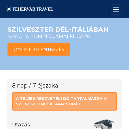
SZILVESZTER DÉL-ITÁLIÁBAN
NÁPOLY, POMPEJI, AMALFI, CAPRI
ONLINE JELENTKEZÉS
8 nap / 7 éjszaka
A TELJES RÉSZVÉTELI DÍJ TARTALMAZZA A
SZILVESZTERI GÁLAVACSORÁT.
Utazás