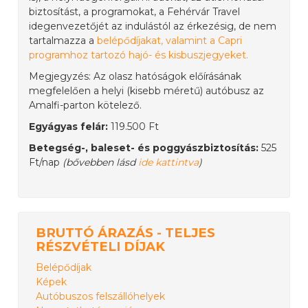
biztosítást, a programokat, a Fehérvár Travel
idegenvezetőjét az indulástól az érkezésig, de nem
tartalmazza a
belépődíjakat, valamint a Capri
programhoz tartozó hajó- és kisbuszjegyeket.
Megjegyzés: Az olasz hatóságok előírásának
megfelelően a helyi (kisebb méretű) autóbusz az
Amalfi-parton kötelező.
Egyágyas felár:
119.500 Ft
Betegség-, baleset- és poggyászbiztosítás:
525
Ft/nap
(bővebben lásd
ide kattintva
)
BRUTTÓ ÁRAZÁS - TELJES
RÉSZVÉTELI DÍJAK
Belépődíjak
Képek
Autóbuszos felszállóhelyek