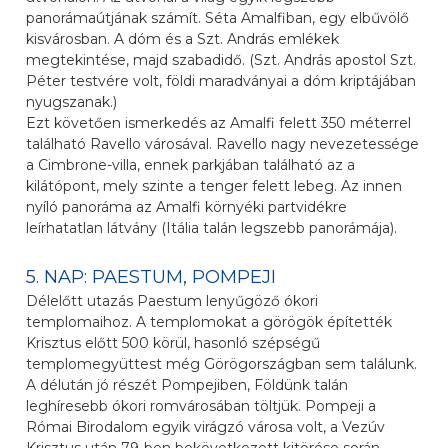
panorámaútjának számít. Séta Amalfiban, egy elbűvölő
kisvárosban. A dóm és a Szt. András emlékek
megtekintése, majd szabadidő. (Szt. András apostol Szt.
Péter testvére volt, földi maradványai a dóm kriptájában
nyugszanak.)
Ezt követően ismerkedés az Amalfi felett 350 méterrel
található Ravello városával. Ravello nagy nevezetessége
a Cimbrone-villa, ennek parkjában található az a
kilátópont, mely szinte a tenger felett lebeg. Az innen
nyíló panoráma az Amalfi környéki partvidékre
leírhatatlan látvány (Itália talán legszebb panorámája).
5. NAP: PAESTUM, POMPEJI
Délelőtt utazás Paestum lenyűgöző ókori
templomaihoz. A templomokat a görögök építették
Krisztus előtt 500 körül, hasonló szépségű
templomegyüttest még Görögországban sem találunk.
A délután jó részét Pompejiben, Földünk talán
leghíresebb ókori romvárosában töltjük. Pompeji a
Római Birodalom egyik virágzó városa volt, a Vezúv