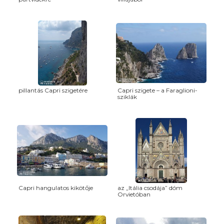
pillantás Capri szigetére
Capri szigete – a Faraglioni-
sziklák
Capri hangulatos kikötője
az „Itália csodája” dóm
Orvietóban