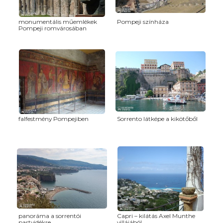
monumentális műemlékek
Pompeji színháza
Pompeji romvárosában
falfestmény Pompejiben
Sorrento látképe a kikötőből
panoráma a sorrentói
Capri – kilátás Axel Munthe
partvidékre
villájából