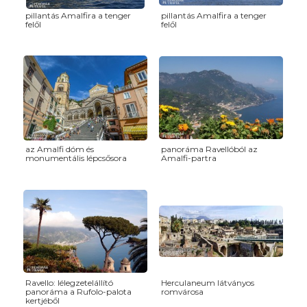
pillantás Amalfira a tenger
pillantás Amalfira a tenger
felől
felől
az Amalfi dóm és
panoráma Ravellóból az
monumentális lépcsősora
Amalfi-partra
Ravello: lélegzetelállító
Herculaneum látványos
panoráma a Rufolo-palota
romvárosa
kertjéből