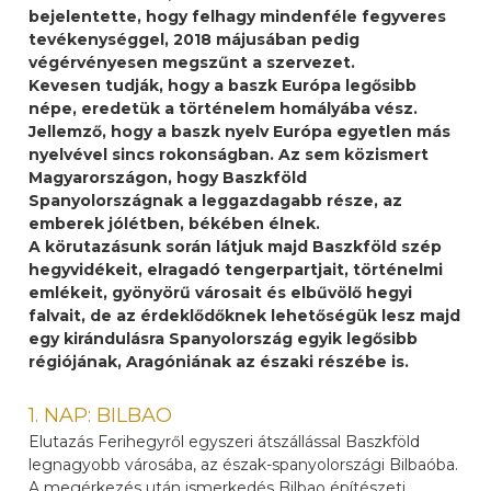
bejelentette, hogy felhagy mindenféle fegyveres
tevékenységgel, 2018 májusában pedig
végérvényesen megszűnt a szervezet.
Kevesen tudják, hogy a baszk Európa legősibb
népe, eredetük a történelem homályába vész.
Jellemző, hogy a baszk nyelv Európa egyetlen más
nyelvével sincs rokonságban. Az sem közismert
Magyarországon, hogy Baszkföld
Spanyolországnak a leggazdagabb része, az
emberek jólétben, békében élnek.
A körutazásunk során látjuk majd Baszkföld szép
hegyvidékeit, elragadó tengerpartjait, történelmi
emlékeit, gyönyörű városait és elbűvölő hegyi
falvait, de az érdeklődőknek lehetőségük lesz majd
egy kirándulásra Spanyolország egyik legősibb
régiójának, Aragóniának az északi részébe is.
1. NAP: BILBAO
Elutazás Ferihegyről egyszeri átszállással Baszkföld
legnagyobb városába, az észak-spanyolországi Bilbaóba.
A megérkezés után ismerkedés Bilbao építészeti