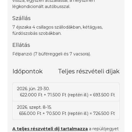
vissza, egyszeri átszállással; a helyszínen
légkondicionált autóbusszal.
Szállás
7 éjszaka 4 csillagos szállodákban, kétágyas,
fürdőszobás szobákban.
Ellátás
Félpanzió (7 büféreggeli és 7 vacsora).
Időpontok
Teljes részvételi díjak
2026. jún. 23-30.
622.000 Ft + 71.500 Ft (reptéri ill.) = 693.500 Ft
2026. szept. 8-15.
656.000 Ft + 70.500 Ft (reptéri ill.) = 726.500 Ft
A teljes részvételi díj tartalmazza
a repülőjegyet