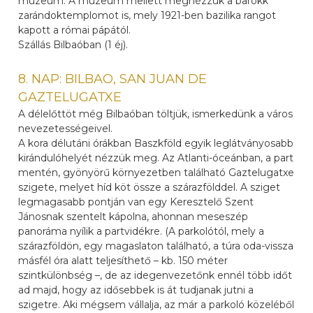
múzeum. A múzeum mellett megnézzük a barokk
zarándoktemplomot is, mely 1921-ben bazilika rangot
kapott a római pápától.
Szállás Bilbaóban (1 éj).
8. NAP: BILBAO, SAN JUAN DE
GAZTELUGATXE
A délelőttöt még Bilbaóban töltjük, ismerkedünk a város
nevezetességeivel.
A kora délutáni órákban Baszkföld egyik leglátványosabb
kirándulóhelyét nézzük meg. Az Atlanti-óceánban, a part
mentén, gyönyörű környezetben található Gaztelugatxe
szigete, melyet híd köt össze a szárazfölddel. A sziget
legmagasabb pontján van egy Keresztelő Szent
Jánosnak szentelt kápolna, ahonnan meseszép
panoráma nyílik a partvidékre. (A parkolótól, mely a
szárazföldön, egy magaslaton található, a túra oda-vissza
másfél óra alatt teljesíthető – kb. 150 méter
szintkülönbség –, de az idegenvezetőnk ennél több időt
ad majd, hogy az idősebbek is át tudjanak jutni a
szigetre. Aki mégsem vállalja, az már a parkoló közeléből