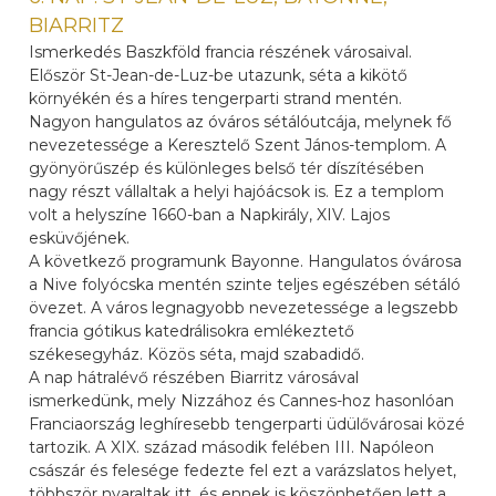
BIARRITZ
Ismerkedés Baszkföld francia részének városaival.
Először St-Jean-de-Luz-be utazunk, séta a kikötő
környékén és a híres tengerparti strand mentén.
Nagyon hangulatos az óváros sétálóutcája, melynek fő
nevezetessége a Keresztelő Szent János-templom. A
gyönyörűszép és különleges belső tér díszítésében
nagy részt vállaltak a helyi hajóácsok is. Ez a templom
volt a helyszíne 1660-ban a Napkirály, XIV. Lajos
esküvőjének.
A következő programunk Bayonne. Hangulatos óvárosa
a Nive folyócska mentén szinte teljes egészében sétáló
övezet. A város legnagyobb nevezetessége a legszebb
francia gótikus katedrálisokra emlékeztető
székesegyház. Közös séta, majd szabadidő.
A nap hátralévő részében Biarritz városával
ismerkedünk, mely Nizzához és Cannes-hoz hasonlóan
Franciaország leghíresebb tengerparti üdülővárosai közé
tartozik. A XIX. század második felében III. Napóleon
császár és felesége fedezte fel ezt a varázslatos helyet,
többször nyaraltak itt, és ennek is köszönhetően lett a