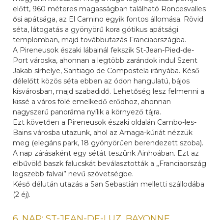
előtt, 960 méteres magasságban található Roncesvalles
ősi apátsága, az El Camino egyik fontos állomása. Rövid
séta, látogatás a gyönyörű kora gótikus apátsági
templomban, majd továbbutazás Franciaországba.
A Pireneusok északi lábainál fekszik St-Jean-Pied-de-
Port városka, ahonnan a legtöbb zarándok indul Szent
Jakab sírhelye, Santiago de Compostela irányába. Késő
délelőtt közös séta ebben az ódon hangulatú, bájos
kisvárosban, majd szabadidő. Lehetőség lesz felmenni a
kissé a város fölé emelkedő erődhöz, ahonnan
nagyszerű panoráma nyílik a környező tájra.
Ezt követően a Pireneusok északi oldalán Cambo-les-
Bains városba utazunk, ahol az Arnaga-kúriát nézzük
meg (elegáns park, 18 gyönyörűen berendezett szoba).
A nap zárásaként egy sétát teszünk Ainhoában. Ezt az
elbűvölő baszk falucskát beválasztották a „Franciaország
legszebb falvai” nevű szövetségbe.
Késő délután utazás a San Sebastián melletti szállodába
(2 éj).
6. NAP: ST-JEAN-DE-LUZ, BAYONNE,