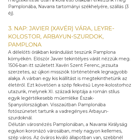
megtekintése után a kora esti órákban érkezünk meg
Pamplonába, Navarra tartományi székhelyére, szállás (3
éj).
3. NAP: JAVIER (XAVÉR) VÁRA, LEYRE-
KOLOSTOR, ARBAYUN-SZURDOK,
PAMPLONA
A délelőtti órákban kirándulást teszünk Pamplona
környékén. Először Javier tekintélyes várát nézzük meg.
1506-ban itt született Xavéri Szent Ferenc, jezsuita
szerzetes, az újkori missziók történetének legnagyobb
alakja. A várban egy kis kiállítást is megtekinthetünk az
életéről. Ezt követően a szép fekvésű Leyre-kolostorhoz
utazunk, melynek XI. századi kriptája a román stílus
egyik legértékesebb műemléke Észak-
Spanyolországban. Visszaútban Pamplonába
fotószünetet tartunk a vadregényes Arbayun-
szurdoknál.
Délután városnézés Pamplonában, a Navarrai Királyság
egykori koronázó városában, mely nagyon kellemes,
szép város. Az óváros kiváló állapotban van, szebbnél