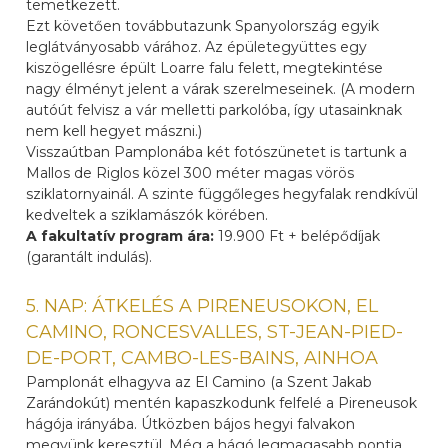
temetkezett.
Ezt követően továbbutazunk Spanyolország egyik
leglátványosabb várához. Az épületegyüttes egy
kiszögellésre épült Loarre falu felett, megtekintése
nagy élményt jelent a várak szerelmeseinek. (A modern
autóút felvisz a vár melletti parkolóba, így utasainknak
nem kell hegyet mászni.)
Visszaútban Pamplonába két fotószünetet is tartunk a
Mallos de Riglos közel 300 méter magas vörös
sziklatornyainál. A szinte függőleges hegyfalak rendkívül
kedveltek a sziklamászók körében.
A fakultatív program ára:
19.900 Ft + belépődíjak
(garantált indulás).
5. NAP: ÁTKELÉS A PIRENEUSOKON, EL
CAMINO, RONCESVALLES, ST-JEAN-PIED-
DE-PORT, CAMBO-LES-BAINS, AINHOA
Pamplonát elhagyva az El Camino (a Szent Jakab
Zarándokút) mentén kapaszkodunk felfelé a Pireneusok
hágója irányába. Útközben bájos hegyi falvakon
megyünk keresztül. Még a hágó legmagasabb pontja