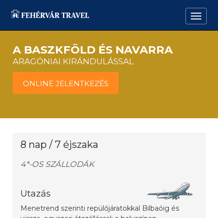
A BASZKFÖLD ÉS NAVARRA
ARAGÓNIAI KIRÁNDULÁSSAL
ONLINE JELENTKEZÉS
8 nap / 7 éjszaka
4*-OS SZÁLLODÁK
Utazás
Menetrend szerinti repülőjáratokkal Bilbaóig és