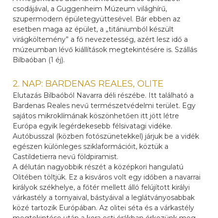
csodájával, a Guggenheim Múzeum világhírű,
szupermodern épületegyüttesével. Bár ebben az
esetben maga az épület, a „titániumból készült
virágköltemény” a fő nevezetesség, azért lesz idő a
múzeumban lévő kiállítások megtekintésére is. Szállás
Bilbaóban (1 éj).
2. NAP: BARDENAS REALES, OLITE
Elutazás Bilbaóból Navarra déli részébe. Itt található a
Bardenas Reales nevű természetvédelmi terület. Egy
sajátos mikroklímának köszönhetően itt jött létre
Európa egyik legérdekesebb félsivatagi vidéke.
Autóbusszal (közben fotószünetekkel) járjuk be a vidék
egészen különleges sziklaformációit, köztük a
Castildetierra nevű földpiramist.
A délután nagyobbik részét a középkori hangulatú
Olitében töltjük. Ez a kisváros volt egy időben a navarrai
királyok székhelye, a főtér mellett álló felújított királyi
várkastély a tornyaival, bástyáival a leglátványosabbak
közé tartozik Európában. Az olitei séta és a várkastély