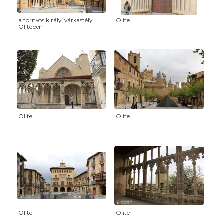
a tornyos királyi várkastély
Olite
Olitében
Olite
Olite
Olite
Olite