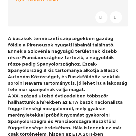
A baszkok természeti szépségekben gazdag
földje a Pireneusok nyugati lábainál található.
Ennek a Szlovénia nagyságú területnek kisebb
része Franciaországhoz tartozik, a nagyobbik
része pedig Spanyolországhoz. Észak-
Spanyolország 3 kis tartománya alkotja a Baszk
Autonóm Közösséget, és Baszkföldhöz szokták
sorolni Navarra tartományt is, jóllehet itt a lakosság
fele már spanyolnak vallja magát.
A XX. század utolsó évtizedeiben többször
hallhattunk a hírekben az ETA baszk nacionalista
függetlenségi mozgalomról, mely gyakran
merényletekkel próbált nyomást gyakorolni
Spanyolországra és Franciaországra Baszkföld
függetlensége érdekében. Hála istennek ez már
csak történelem, hiszen az ETA 2011-ben