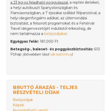
a 23 kg-os feladható poggyásszal
, a reptéri illetéket,
a helyi autóbuszt Spanyolországban és
Franciaországban, a 7 éjszakai szállást félpanzióval, a
helyi idegenforgalmi adókat, az útlemondási
biztosítást, a felsorolt programokat és a Fehérvár
Travel idegenvezetőjét indulástól érkezésig, de
nem tartalmazza a
belépődíjakat
.
Egyágyas felár:
181.000 Ft
Betegség-, baleset- és poggyászbiztosítás:
610
Ft/nap
(bővebben lásd
ide kattintva
)
BRUTTÓ ÁRAZÁS - TELJES
RÉSZVÉTELI DÍJAK
Belépődíjak
Képek
Nyomtatható verzió