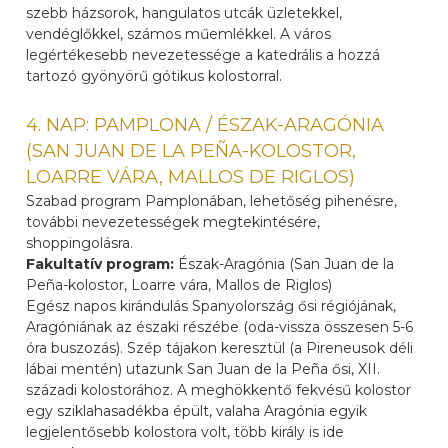
szebb házsorok, hangulatos utcák üzletekkel,
vendéglőkkel, számos műemlékkel. A város
legértékesebb nevezetessége a katedrális a hozzá
tartozó gyönyörű gótikus kolostorral.
4. NAP: PAMPLONA / ÉSZAK-ARAGÓNIA
(SAN JUAN DE LA PEÑA-KOLOSTOR,
LOARRE VÁRA, MALLOS DE RIGLOS)
Szabad program Pamplonában, lehetőség pihenésre,
további nevezetességek megtekintésére,
shoppingolásra.
Fakultatív program:
Észak-Aragónia (San Juan de la
Peña-kolostor, Loarre vára, Mallos de Riglos)
Egész napos kirándulás Spanyolország ősi régiójának,
Aragóniának az északi részébe (oda-vissza összesen 5-6
óra buszozás). Szép tájakon keresztül (a Pireneusok déli
lábai mentén) utazunk San Juan de la Peña ősi, XII.
századi kolostorához. A meghökkentő fekvésű kolostor
egy sziklahasadékba épült, valaha Aragónia egyik
legjelentősebb kolostora volt, több király is ide