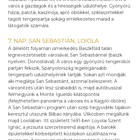
város a gazdagok és a hírességek üdülőhelye. Gyönyörű
házai, palotái, kaszinója, apró öblökkel, sziklaszirtekkel
tagolt tengerpartja sokáig emlékezetes marad a
látogatók számára.
7. NAP: SAN SEBASTIÁN, LOIOLA
A délelőtt folyamán ismerkedés Baszkföld talán
legnevezetesebb városával, San Sebastiánnal (baszk
nyelven: Donostiával). A város egy gyönyörű tengeröböl
partján fekszik, Spanyolország legelegánsabb
tengerparti üdülőhelyének tartják. Sokan azt mondják:
aki meglátja San Sebastiánt, azonnal beleszeret. A
városnézés után lesz szabadidő is, majd autóbusszal
felmegyünk a Monte Igueldo kilátópontra
(felejthetetlen panoráma a városra és a Kagyló-öbölre).
A San Sebastián-i program után szép hegyvidéki tájakon
keresztül utazunk Bilbao irányába. Útközben megállunk
majd Loiolában. Itt született 1491-ben Loyolai Szent
Ignác, a jezsuita szerzetesrend alapítója. A barokk
épületekkel körbeépített középkori szülőháza ma