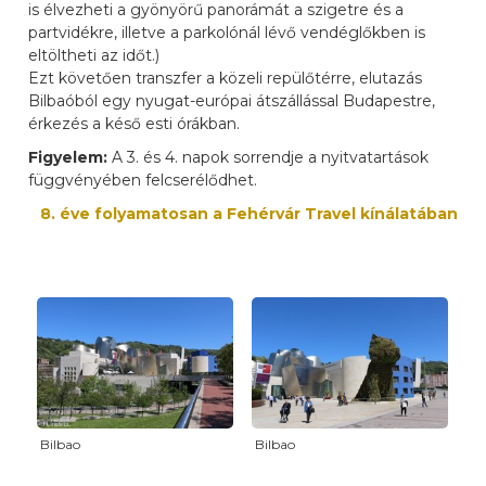
is élvezheti a gyönyörű panorámát a szigetre és a
partvidékre, illetve a parkolónál lévő vendéglőkben is
eltöltheti az időt.)
Ezt követően transzfer a közeli repülőtérre, elutazás
Bilbaóból egy nyugat-európai átszállással Budapestre,
érkezés a késő esti órákban.
Figyelem:
A 3. és 4. napok sorrendje a nyitvatartások
függvényében felcserélődhet.
8. éve folyamatosan a Fehérvár Travel kínálatában
Bilbao
Bilbao