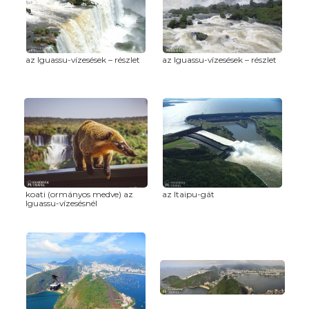
az Iguassu-vízesések – részlet
az Iguassu-vízesések – részlet
koati (ormányos medve) az
az Itaipu-gát
Iguassu-vízesésnél