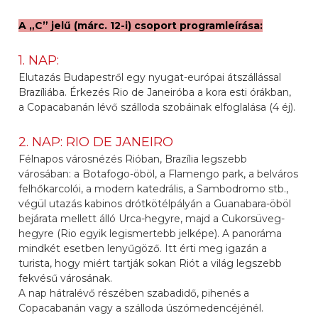
A „C” jelű (márc. 12-i) csoport programleírása:
1. NAP:
Elutazás Budapestről egy nyugat-európai átszállással
Brazíliába. Érkezés Rio de Janeiróba a kora esti órákban,
a Copacabanán lévő szálloda szobáinak elfoglalása (4 éj).
2. NAP: RIO DE JANEIRO
Félnapos városnézés Rióban, Brazília legszebb
városában: a Botafogo-öböl, a Flamengo park, a belváros
felhőkarcolói, a modern katedrális, a Sambodromo stb.,
végül utazás kabinos drótkötélpályán a Guanabara-öböl
bejárata mellett álló Urca-hegyre, majd a Cukorsüveg-
hegyre (Rio egyik legismertebb jelképe). A panoráma
mindkét esetben lenyűgöző. Itt érti meg igazán a
turista, hogy miért tartják sokan Riót a világ legszebb
fekvésű városának.
A nap hátralévő részében szabadidő, pihenés a
Copacabanán vagy a szálloda úszómedencéjénél.