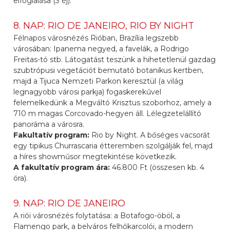
elfoglalása (3 éj).
8. NAP: RIO DE JANEIRO, RIO BY NIGHT
Félnapos városnézés Rióban, Brazília legszebb
városában: Ipanema negyed, a favelák, a Rodrigo
Freitas-tó stb. Látogatást teszünk a hihetetlenül gazdag
szubtrópusi vegetációt bemutató botanikus kertben,
majd a Tijuca Nemzeti Parkon keresztül (a világ
legnagyobb városi parkja) fogaskerekűvel
felemelkedünk a Megváltó Krisztus szoborhoz, amely a
710 m magas Corcovado-hegyen áll. Lélegzetelállító
panoráma a városra.
Fakultatív program:
Rio by Night. A bőséges vacsorát
egy tipikus Churrascaria étteremben szolgálják fel, majd
a híres showműsor megtekintése következik.
A fakultatív program ára:
46.800 Ft (összesen kb. 4
óra).
9. NAP: RIO DE JANEIRO
A riói városnézés folytatása: a Botafogo-öböl, a
Flamengo park, a belváros felhőkarcolói, a modern