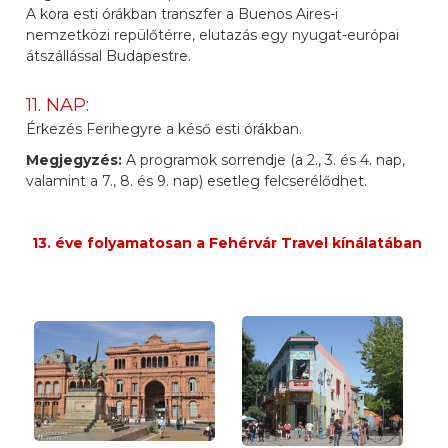
A kora esti órákban transzfer a Buenos Aires-i
nemzetközi repülőtérre, elutazás egy nyugat-európai
átszállással Budapestre.
11. NAP:
Érkezés Ferihegyre a késő esti órákban.
Megjegyzés:
A programok sorrendje (a 2., 3. és 4. nap,
valamint a 7., 8. és 9. nap) esetleg felcserélődhet.
13. éve folyamatosan a Fehérvár Travel kínálatában