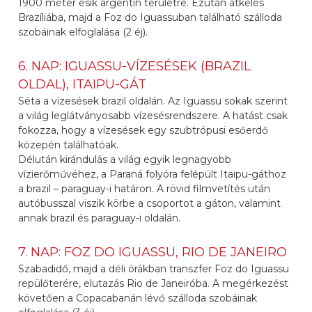
1900 méter esik argentin területre. Ezután átkelés
Brazíliába, majd a Foz do Iguassuban található szálloda
szobáinak elfoglalása (2 éj).
6. NAP: IGUASSU-VÍZESÉSEK (BRAZIL
OLDAL), ITAIPU-GÁT
Séta a vízesések brazil oldalán. Az Iguassu sokak szerint
a világ leglátványosabb vízesésrendszere. A hatást csak
fokozza, hogy a vízesések egy szubtrópusi esőerdő
közepén találhatóak.
Délután kirándulás a világ egyik legnagyobb
vízierőművéhez, a Paraná folyóra felépült Itaipu-gáthoz
a brazil – paraguay-i határon. A rövid filmvetítés után
autóbusszal viszik körbe a csoportot a gáton, valamint
annak brazil és paraguay-i oldalán.
7. NAP: FOZ DO IGUASSU, RIO DE JANEIRO
Szabadidő, majd a déli órákban transzfer Foz do Iguassu
repülőterére, elutazás Rio de Janeiróba. A megérkezést
követően a Copacabanán lévő szálloda szobáinak