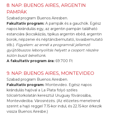
8. NAP: BUENOS AIRES, ARGENTIN
PAMPÁK
Szabad program Buenos Airesben.
Fakultatív program:
A pampák és a gauchók. Egész
napos kirándulás egy, az argentin pampán található
estanciára (kocsikázás, tipikus argentin ebéd, argentin
borok, népzenei és néptáncbemutató, lovasbemutató
stb.).
Figyelem: az ennél a programnál jellemző
gyűjtőbuszos lebonyolítás helyett a csoport részére
külön buszt béreltünk.
A fakultatív program ára:
69.700 Ft
9. NAP: BUENOS AIRES, MONTEVIDEO
Szabad program Buenos Airesben.
Fakultatív program:
Montevideo. Egész napos
kirándulás hajóval a La Plata folyó széles
tölcsértorkolatán keresztül Uruguay fővárosába,
Montevideóba. Városnézés. (Az előzetes menetrend
szerint a hajó reggel 7.15-kor indul, és 22.15-kor érkezik
vissza Buenos Airesbe.)