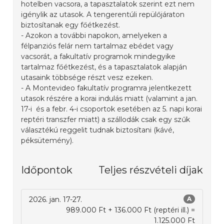
hotelben vacsora, a tapasztalatok szerint ezt nem
igénylik az utasok. A tengerentúli repülőjáraton
biztosítanak egy főétkezést.
- Azokon a további napokon, amelyeken a
félpanziós felár nem tartalmaz ebédet vagy
vacsorát, a fakultatív programok mindegyike
tartalmaz főétkezést, és a tapasztalatok alapján
utasaink többsége részt vesz ezeken.
- A Montevideo fakultatív programra jelentkezett
utasok részére a korai indulás miatt (valamint a jan.
17-i és a febr. 4-i csoportok esetében az 5. napi korai
reptéri transzfer miatt) a szállodák csak egy szűk
választékú reggelit tudnak biztosítani (kávé,
péksütemény).
Időpontok
Teljes részvételi díjak
2026. jan. 17-27.
A
989.000 Ft + 136.000 Ft (reptéri ill.) =
1.125.000 Ft