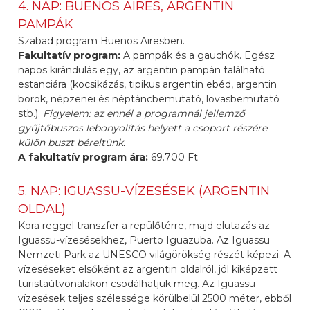
4. NAP: BUENOS AIRES, ARGENTIN
PAMPÁK
Szabad program Buenos Airesben.
Fakultatív program:
A pampák és a gauchók. Egész
napos kirándulás egy, az argentin pampán található
estanciára (kocsikázás, tipikus argentin ebéd, argentin
borok, népzenei és néptáncbemutató, lovasbemutató
stb.).
Figyelem: az ennél a programnál jellemző
gyűjtőbuszos lebonyolítás helyett a csoport részére
külön buszt béreltünk.
A fakultatív program ára:
69.700 Ft
5. NAP: IGUASSU-VÍZESÉSEK (ARGENTIN
OLDAL)
Kora reggel transzfer a repülőtérre, majd elutazás az
Iguassu-vízesésekhez, Puerto Iguazuba. Az Iguassu
Nemzeti Park az UNESCO világörökség részét képezi. A
vízeséseket elsőként az argentin oldalról, jól kiképzett
turistaútvonalakon csodálhatjuk meg. Az Iguassu-
vízesések teljes szélessége körülbelül 2500 méter, ebből