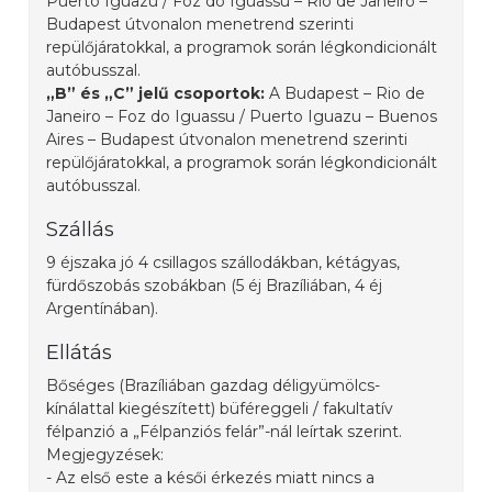
Puerto Iguazu / Foz do Iguassu – Rio de Janeiro –
Budapest útvonalon menetrend szerinti
repülőjáratokkal, a programok során légkondicionált
autóbusszal.
„B” és „C” jelű csoportok:
A Budapest – Rio de
Janeiro – Foz do Iguassu / Puerto Iguazu – Buenos
Aires – Budapest útvonalon menetrend szerinti
repülőjáratokkal, a programok során légkondicionált
autóbusszal.
Szállás
9 éjszaka jó 4 csillagos szállodákban, kétágyas,
fürdőszobás szobákban (5 éj Brazíliában, 4 éj
Argentínában).
Ellátás
Bőséges (Brazíliában gazdag déligyümölcs-
kínálattal kiegészített) büféreggeli / fakultatív
félpanzió a „Félpanziós felár”-nál leírtak szerint.
Megjegyzések:
- Az első este a késői érkezés miatt nincs a