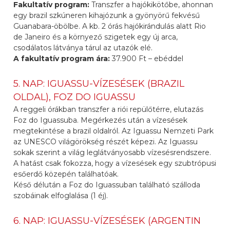
Fakultatív program:
Transzfer a hajókikötőbe, ahonnan
egy brazil szkúneren kihajózunk a gyönyörű fekvésű
Guanabara-öbölbe. A kb. 2 órás hajókirándulás alatt Rio
de Janeiro és a környező szigetek egy új arca,
csodálatos látványa tárul az utazók elé.
A fakultatív program ára:
37.900 Ft – ebéddel
5. NAP: IGUASSU-VÍZESÉSEK (BRAZIL
OLDAL), FOZ DO IGUASSU
A reggeli órákban transzfer a riói repülőtérre, elutazás
Foz do Iguassuba. Megérkezés után a vízesések
megtekintése a brazil oldalról. Az Iguassu Nemzeti Park
az UNESCO világörökség részét képezi. Az Iguassu
sokak szerint a világ leglátványosabb vízesésrendszere.
A hatást csak fokozza, hogy a vízesések egy szubtrópusi
esőerdő közepén találhatóak.
Késő délután a Foz do Iguassuban található szálloda
szobáinak elfoglalása (1 éj).
6. NAP: IGUASSU-VÍZESÉSEK (ARGENTIN