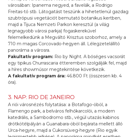
városában: Ipanema negyed, a favelák, a Rodrigo
Freitas-tó stb. Látogatást teszünk a hihetetlenül gazdag
szubtrópusi vegetációt bemutató botanikus kertben,
majd a Tijuca Nemzeti Parkon keresztül (a világ
legnagyobb városi parkja) fogaskerekűvel
felemelkedünk a Megváltó Krisztus szoborhoz, amely a
710 m magas Corcovado-hegyen áll. Lélegzetelállító
panoráma a városra.
Fakultatív program:
Rio by Night. A bőséges vacsorát
egy tipikus Churrascaria étteremben szolgálják fel, majd
a híres showműsor megtekintése következik.
A fakultatív program ára:
46.800 Ft (összesen kb. 4
óra).
3. NAP: RIO DE JANEIRO
A riói városnézés folytatása: a Botafogo-öböl, a
Flamengo park, a belváros felhőkarcolói, a modern
katedrális, a Sambodromo stb., végül utazás kabinos
drótkötélpályán a Guanabara-öböl bejárata mellett álló
Urca-hegyre, majd a Cukorsüveg-hegyre (Rio egyik
legismertebb jelképe). A panoráma mindkét esetben