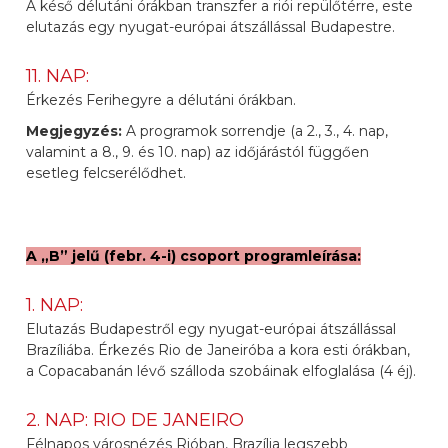
A késő délutáni órákban transzfer a riói repülőtérre, este
elutazás egy nyugat-európai átszállással Budapestre.
11. NAP:
Érkezés Ferihegyre a délutáni órákban.
Megjegyzés:
A programok sorrendje (a 2., 3., 4. nap,
valamint a 8., 9. és 10. nap) az időjárástól függően
esetleg felcserélődhet.
A „B” jelű (febr. 4-i) csoport programleírása:
1. NAP:
Elutazás Budapestről egy nyugat-európai átszállással
Brazíliába. Érkezés Rio de Janeiróba a kora esti órákban,
a Copacabanán lévő szálloda szobáinak elfoglalása (4 éj).
2. NAP: RIO DE JANEIRO
Félnapos városnézés Rióban, Brazília legszebb