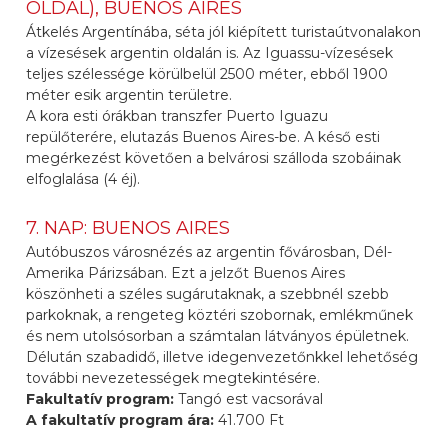
OLDAL), BUENOS AIRES
Átkelés Argentínába, séta jól kiépített turistaútvonalakon
a vízesések argentin oldalán is. Az Iguassu-vízesések
teljes szélessége körülbelül 2500 méter, ebből 1900
méter esik argentin területre.
A kora esti órákban transzfer Puerto Iguazu
repülőterére, elutazás Buenos Aires-be. A késő esti
megérkezést követően a belvárosi szálloda szobáinak
elfoglalása (4 éj).
7. NAP: BUENOS AIRES
Autóbuszos városnézés az argentin fővárosban, Dél-
Amerika Párizsában. Ezt a jelzőt Buenos Aires
köszönheti a széles sugárutaknak, a szebbnél szebb
parkoknak, a rengeteg köztéri szobornak, emlékműnek
és nem utolsósorban a számtalan látványos épületnek.
Délután szabadidő, illetve idegenvezetőnkkel lehetőség
további nevezetességek megtekintésére.
Fakultatív program:
Tangó est vacsorával
A fakultatív program ára:
41.700 Ft