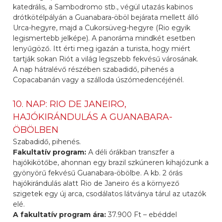
katedrális, a Sambodromo stb., végül utazás kabinos
drótkötélpályán a Guanabara-öböl bejárata mellett álló
Urca-hegyre, majd a Cukorsüveg-hegyre (Rio egyik
legismertebb jelképe). A panoráma mindkét esetben
lenyűgöző. Itt érti meg igazán a turista, hogy miért
tartják sokan Riót a világ legszebb fekvésű városának.
A nap hátralévő részében szabadidő, pihenés a
Copacabanán vagy a szálloda úszómedencéjénél.
10. NAP: RIO DE JANEIRO,
HAJÓKIRÁNDULÁS A GUANABARA-
ÖBÖLBEN
Szabadidő, pihenés.
Fakultatív program:
A déli órákban transzfer a
hajókikötőbe, ahonnan egy brazil szkúneren kihajózunk a
gyönyörű fekvésű Guanabara-öbölbe. A kb. 2 órás
hajókirándulás alatt Rio de Janeiro és a környező
szigetek egy új arca, csodálatos látványa tárul az utazók
elé.
A fakultatív program ára:
37.900 Ft – ebéddel