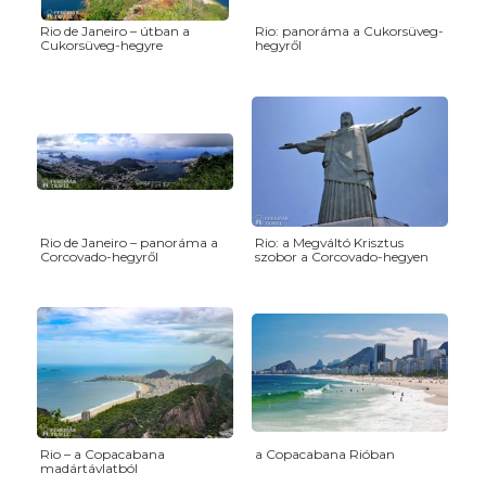
Rio de Janeiro – útban a
Rio: panoráma a Cukorsüveg-
Cukorsüveg-hegyre
hegyről
Rio de Janeiro – panoráma a
Rio: a Megváltó Krisztus
Corcovado-hegyről
szobor a Corcovado-hegyen
Rio – a Copacabana
a Copacabana Rióban
madártávlatból