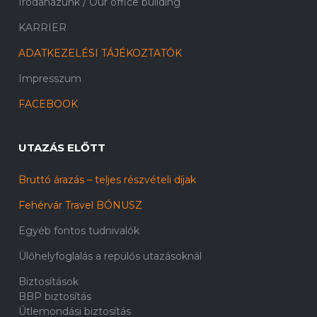
Irodaházunk / Our office building
KARRIER
ADATKEZELÉSI TÁJÉKOZTATÓK
Impresszum
FACEBOOK
UTAZÁS ELŐTT
Bruttó árazás – teljes részvételi díjak
Fehérvár Travel BÓNUSZ
Egyéb fontos tudnivalók
Ülőhelyfoglalás a repülős utazásoknál
Biztosítások
BBP biztosítás
Útlemondási biztosítás