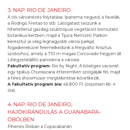
3. NAP: RIO DE JANEIRO
A riói városnézés folytatása: Ipanema negyed, a favelák,
a Rodrigo Freitas-tó stb. Látogatást teszünk a
hihetetlenül gazdag szubtrópusi vegetációt bemutató
botanikus kertben, majd a Tijuca Nemzeti Parkon
keresztül (a világ legnagyobb városi parkja)
fogaskerekűvel felemelkedünk a Megváltó Krisztus
szoborhoz, amely a 710 m magas Corcovado-hegyen áll.
Lélegzetelállító panoráma a városra.
Fakultatív program:
Rio by Night. A bőséges vacsorát
egy tipikus Churrascaria étteremben szolgálják fel, majd
a híres showműsor megtekintése következik.
A fakultatív program ára:
46.800 Ft (összesen kb. 4
óra).
4. NAP: RIO DE JANEIRO,
HAJÓKIRÁNDULÁS A GUANABARA-
ÖBÖLBEN
Pihenés Rióban a Copacabanán.