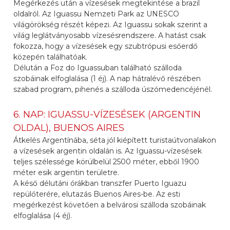
Megérkezés után a vízesések megtekintése a brazil
oldalról. Az Iguassu Nemzeti Park az UNESCO
világörökség részét képezi. Az Iguassu sokak szerint a
világ leglátványosabb vízesésrendszere. A hatást csak
fokozza, hogy a vízesések egy szubtrópusi esőerdő
közepén találhatóak.
Délután a Foz do Iguassuban található szálloda
szobáinak elfoglalása (1 éj). A nap hátralévő részében
szabad program, pihenés a szálloda úszómedencéjénél.
6. NAP: IGUASSU-VÍZESÉSEK (ARGENTIN
OLDAL), BUENOS AIRES
Átkelés Argentínába, séta jól kiépített turistaútvonalakon
a vízesések argentin oldalán is. Az Iguassu-vízesések
teljes szélessége körülbelül 2500 méter, ebből 1900
méter esik argentin területre.
A késő délutáni órákban transzfer Puerto Iguazu
repülőterére, elutazás Buenos Aires-be. Az esti
megérkezést követően a belvárosi szálloda szobáinak
elfoglalása (4 éj).