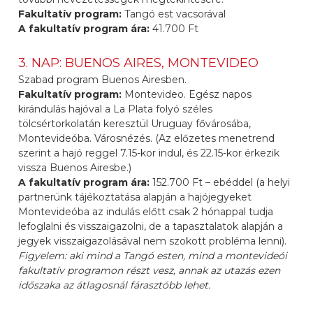
Fakultatív program:
Tangó est vacsorával
A fakultatív program ára:
41.700 Ft
3. NAP: BUENOS AIRES, MONTEVIDEO
Szabad program Buenos Airesben.
Fakultatív program:
Montevideo. Egész napos
kirándulás hajóval a La Plata folyó széles
tölcsértorkolatán keresztül Uruguay fővárosába,
Montevideóba. Városnézés. (Az előzetes menetrend
szerint a hajó reggel 7.15-kor indul, és 22.15-kor érkezik
vissza Buenos Airesbe.)
A fakultatív program ára:
152.700 Ft – ebéddel (a helyi
partnerünk tájékoztatása alapján a hajójegyeket
Montevideóba az indulás előtt csak 2 hónappal tudja
lefoglalni és visszaigazolni, de a tapasztalatok alapján a
jegyek visszaigazolásával nem szokott probléma lenni).
Figyelem:
aki mind a Tangó esten, mind a montevideói
fakultatív programon részt vesz, annak az utazás ezen
időszaka az átlagosnál fárasztóbb lehet.