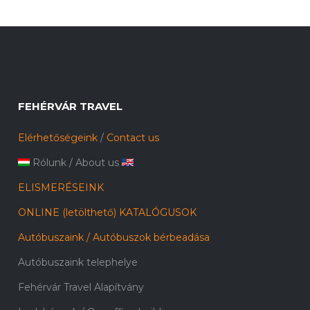
FEHÉRVÁR TRAVEL
Elérhetőségeink
/
Contact us
Rólunk
/
About us
ELISMERÉSEINK
ONLINE (letölthető) KATALÓGUSOK
Autóbuszaink / Autóbuszok bérbeadása
Autóbuszaink telephelye
Fehérvár Travel Alapítvány