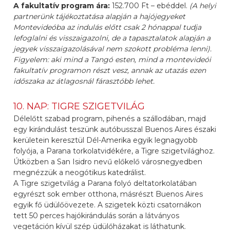
A fakultatív program ára:
152.700 Ft – ebéddel.
(A helyi
partnerünk tájékoztatása alapján a hajójegyeket
Montevideóba az indulás előtt csak 2 hónappal tudja
lefoglalni és visszaigazolni, de a tapasztalatok alapján a
jegyek visszaigazolásával nem szokott probléma lenni).
Figyelem: aki mind a Tangó esten, mind a montevideói
fakultatív programon részt vesz, annak az utazás ezen
időszaka az átlagosnál fárasztóbb lehet.
10. NAP: TIGRE SZIGETVILÁG
Délelőtt szabad program, pihenés a szállodában, majd
egy kirándulást teszünk autóbusszal Buenos Aires északi
kerületein keresztül Dél-Amerika egyik legnagyobb
folyója, a Parana torkolatvidékére, a Tigre szigetvilághoz.
Útközben a San Isidro nevű előkelő városnegyedben
megnézzük a neogótikus katedrálist.
A Tigre szigetvilág a Parana folyó deltatorkolatában
egyrészt sok ember otthona, másrészt Buenos Aires
egyik fő üdülőövezete. A szigetek közti csatornákon
tett 50 perces hajókirándulás során a látványos
vegetáción kívül szép üdülőházakat is láthatunk.