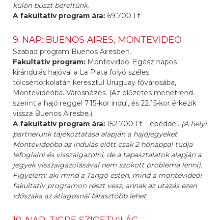
külön buszt béreltünk.
A fakultatív program ára:
69.700 Ft
9. NAP: BUENOS AIRES, MONTEVIDEO
Szabad program Buenos Airesben.
Fakultatív program:
Montevideo. Egész napos
kirándulás hajóval a La Plata folyó széles
tölcsértorkolatán keresztül Uruguay fővárosába,
Montevideóba. Városnézés. (Az előzetes menetrend
szerint a hajó reggel 7.15-kor indul, és 22.15-kor érkezik
vissza Buenos Airesbe.)
A fakultatív program ára:
152.700 Ft – ebéddel.
(A helyi
partnerünk tájékoztatása alapján a hajójegyeket
Montevideóba az indulás előtt csak 2 hónappal tudja
lefoglalni és visszaigazolni, de a tapasztalatok alapján a
jegyek visszaigazolásával nem szokott probléma lenni).
Figyelem: aki mind a Tangó esten, mind a montevideói
fakultatív programon részt vesz, annak az utazás ezen
időszaka az átlagosnál fárasztóbb lehet.