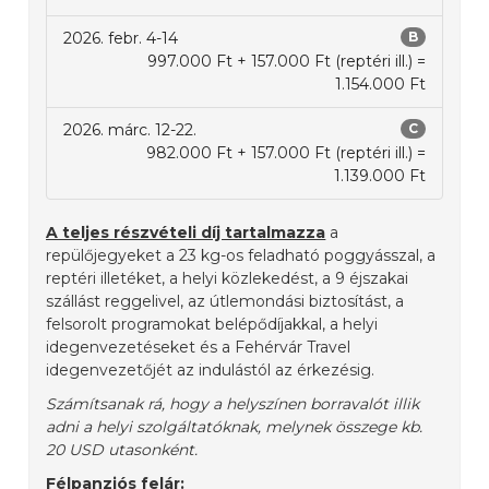
2026. febr. 4-14
B
997.000 Ft + 157.000 Ft (reptéri ill.) =
1.154.000 Ft
2026. márc. 12-22.
C
982.000 Ft + 157.000 Ft (reptéri ill.) =
1.139.000 Ft
A teljes részvételi díj tartalmazza
a
repülőjegyeket a 23 kg-os feladható poggyásszal, a
reptéri illetéket, a helyi közlekedést, a 9 éjszakai
szállást reggelivel, az útlemondási biztosítást, a
felsorolt programokat belépődíjakkal, a helyi
idegenvezetéseket és a Fehérvár Travel
idegenvezetőjét az indulástól az érkezésig.
Számítsanak rá, hogy a helyszínen borravalót illik
adni a helyi szolgáltatóknak, melynek összege kb.
20 USD utasonként.
Félpanziós felár: