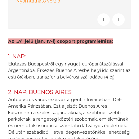
Nyomtatható verzió
Az „A” jelű (jan. 17-i) csoport programleírása:
1. NAP:
Elutazás Budapestről egy nyugat-európai átszállással
Argentínába. Érkezés Buenos Airesbe helyi idő szerint az
esti órákban, transzfer a belvárosi szállodába (4 éj).
2. NAP: BUENOS AIRES
Autóbuszos városnézés az argentin fővárosban, Dél-
Amerika Párizsában. Ezt a jelzőt Buenos Aires
köszönheti a széles sugárutaknak, a szebbnél szebb
parkoknak, a rengeteg köztéri szobornak, emlékműnek
és nem utolsósorban a számtalan látványos épületnek.
Délután szabadidő, illetve idegenvezetőnkkel lehetőség
további nevezetességek megtekintésére.