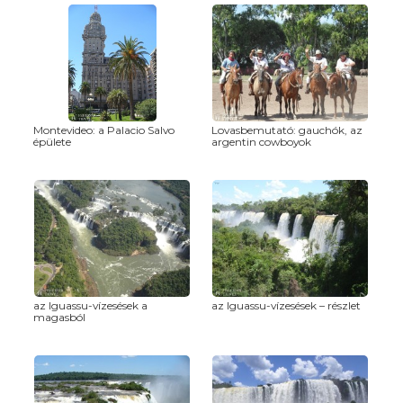
Montevideo: a Palacio Salvo
Lovasbemutató: gauchók, az
épülete
argentin cowboyok
az Iguassu-vízesések a
az Iguassu-vízesések – részlet
magasból