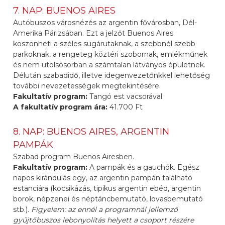
7. NAP: BUENOS AIRES
Autóbuszos városnézés az argentin fővárosban, Dél-
Amerika Párizsában. Ezt a jelzőt Buenos Aires
köszönheti a széles sugárutaknak, a szebbnél szebb
parkoknak, a rengeteg köztéri szobornak, emlékműnek
és nem utolsósorban a számtalan látványos épületnek.
Délután szabadidő, illetve idegenvezetőnkkel lehetőség
további nevezetességek megtekintésére.
Fakultatív program:
Tangó est vacsorával
A fakultatív program ára:
41.700 Ft
8. NAP: BUENOS AIRES, ARGENTIN
PAMPÁK
Szabad program Buenos Airesben.
Fakultatív program:
A pampák és a gauchók. Egész
napos kirándulás egy, az argentin pampán található
estanciára (kocsikázás, tipikus argentin ebéd, argentin
borok, népzenei és néptáncbemutató, lovasbemutató
stb.).
Figyelem: az ennél a programnál jellemző
gyűjtőbuszos lebonyolítás helyett a csoport részére