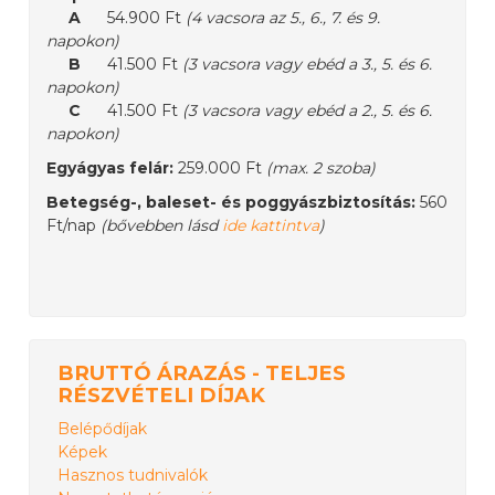
A
54.900 Ft
(4 vacsora az 5., 6., 7. és 9.
napokon)
B
41.500 Ft
(3 vacsora vagy ebéd a 3., 5. és 6.
napokon)
C
41.500 Ft
(3 vacsora vagy ebéd a 2., 5. és 6.
napokon)
Egyágyas felár:
259.000 Ft
(max. 2 szoba)
Betegség-, baleset- és poggyászbiztosítás:
560
Ft/nap
(bővebben lásd
ide kattintva
)
BRUTTÓ ÁRAZÁS - TELJES
RÉSZVÉTELI DÍJAK
Belépődíjak
Képek
Hasznos tudnivalók