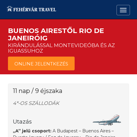
BUENOS AIRESTŐL RIO DE
JANEIRÓIG
KIRÁNDULÁSSAL MONTEVIDEÓBA ÉS AZ
IGUASSUHOZ
ONLINE JELENTKEZÉS
11 nap / 9 éjszaka
4*-OS SZÁLLODÁK
Utazás
„A” jelű csoport:
A Budapest – Buenos Aires –