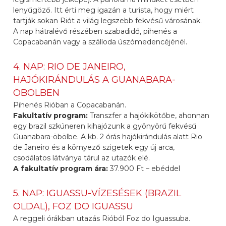
lenyűgöző. Itt érti meg igazán a turista, hogy miért
tartják sokan Riót a világ legszebb fekvésű városának.
A nap hátralévő részében szabadidő, pihenés a
Copacabanán vagy a szálloda úszómedencéjénél.
4. NAP: RIO DE JANEIRO,
HAJÓKIRÁNDULÁS A GUANABARA-
ÖBÖLBEN
Pihenés Rióban a Copacabanán.
Fakultatív program:
Transzfer a hajókikötőbe, ahonnan
egy brazil szkúneren kihajózunk a gyönyörű fekvésű
Guanabara-öbölbe. A kb. 2 órás hajókirándulás alatt Rio
de Janeiro és a környező szigetek egy új arca,
csodálatos látványa tárul az utazók elé.
A fakultatív program ára:
37.900 Ft – ebéddel
5. NAP: IGUASSU-VÍZESÉSEK (BRAZIL
OLDAL), FOZ DO IGUASSU
A reggeli órákban utazás Rióból Foz do Iguassuba.