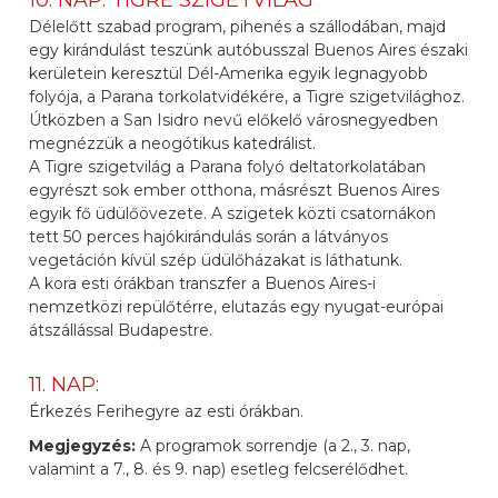
10. NAP: TIGRE SZIGETVILÁG
Délelőtt szabad program, pihenés a szállodában, majd
egy kirándulást teszünk autóbusszal Buenos Aires északi
kerületein keresztül Dél-Amerika egyik legnagyobb
folyója, a Parana torkolatvidékére, a Tigre szigetvilághoz.
Útközben a San Isidro nevű előkelő városnegyedben
megnézzük a neogótikus katedrálist.
A Tigre szigetvilág a Parana folyó deltatorkolatában
egyrészt sok ember otthona, másrészt Buenos Aires
egyik fő üdülőövezete. A szigetek közti csatornákon
tett 50 perces hajókirándulás során a látványos
vegetáción kívül szép üdülőházakat is láthatunk.
A kora esti órákban transzfer a Buenos Aires-i
nemzetközi repülőtérre, elutazás egy nyugat-európai
átszállással Budapestre.
11. NAP:
Érkezés Ferihegyre az esti órákban.
Megjegyzés:
A programok sorrendje (a 2., 3. nap,
valamint a 7., 8. és 9. nap) esetleg felcserélődhet.