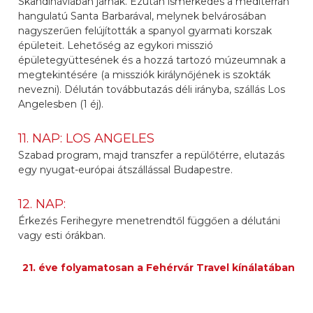
Skandináviában járnak. Ezután ismerkedés a mediterrán
hangulatú Santa Barbarával, melynek belvárosában
nagyszerűen felújították a spanyol gyarmati korszak
épületeit. Lehetőség az egykori misszió
épületegyüttesének és a hozzá tartozó múzeumnak a
megtekintésére (a missziók királynőjének is szokták
nevezni). Délután továbbutazás déli irányba, szállás Los
Angelesben (1 éj).
11. NAP: LOS ANGELES
Szabad program, majd transzfer a repülőtérre, elutazás
egy nyugat-európai átszállással Budapestre.
12. NAP:
Érkezés Ferihegyre menetrendtől függően a délutáni
vagy esti órákban.
21. éve folyamatosan a Fehérvár Travel kínálatában