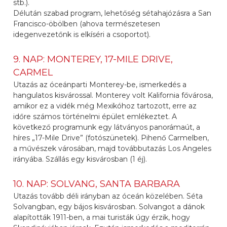
stb.).
Délután szabad program, lehetőség sétahajózásra a San
Francisco-öbölben (ahova természetesen
idegenvezetőnk is elkíséri a csoportot).
9. NAP: MONTEREY, 17-MILE DRIVE,
CARMEL
Utazás az óceánparti Monterey-be, ismerkedés a
hangulatos kisvárossal. Monterey volt Kalifornia fővárosa,
amikor ez a vidék még Mexikóhoz tartozott, erre az
időre számos történelmi épület emlékeztet. A
következő programunk egy látványos panorámaút, a
híres „17-Mile Drive” (fotószünetek). Pihenő Carmelben,
a művészek városában, majd továbbutazás Los Angeles
irányába. Szállás egy kisvárosban (1 éj).
10. NAP: SOLVANG, SANTA BARBARA
Utazás tovább déli irányban az óceán közelében. Séta
Solvangban, egy bájos kisvárosban. Solvangot a dánok
alapították 1911-ben, a mai turisták úgy érzik, hogy