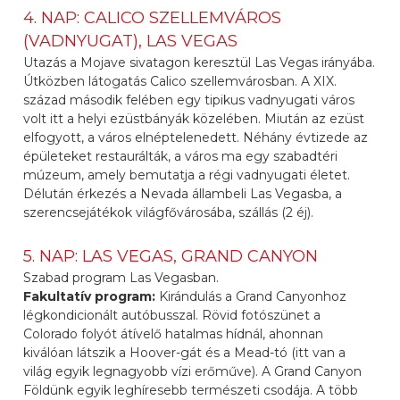
4. NAP: CALICO SZELLEMVÁROS
(VADNYUGAT), LAS VEGAS
Utazás a Mojave sivatagon keresztül Las Vegas irányába.
Útközben látogatás Calico szellemvárosban. A XIX.
század második felében egy tipikus vadnyugati város
volt itt a helyi ezüstbányák közelében. Miután az ezüst
elfogyott, a város elnéptelenedett. Néhány évtizede az
épületeket restaurálták, a város ma egy szabadtéri
múzeum, amely bemutatja a régi vadnyugati életet.
Délután érkezés a Nevada állambeli Las Vegasba, a
szerencsejátékok világfővárosába, szállás (2 éj).
5. NAP: LAS VEGAS, GRAND CANYON
Szabad program Las Vegasban.
Fakultatív program:
Kirándulás a Grand Canyonhoz
légkondicionált autóbusszal. Rövid fotószünet a
Colorado folyót átívelő hatalmas hídnál, ahonnan
kiválóan látszik a Hoover-gát és a Mead-tó (itt van a
világ egyik legnagyobb vízi erőműve). A Grand Canyon
Földünk egyik leghíresebb természeti csodája. A több