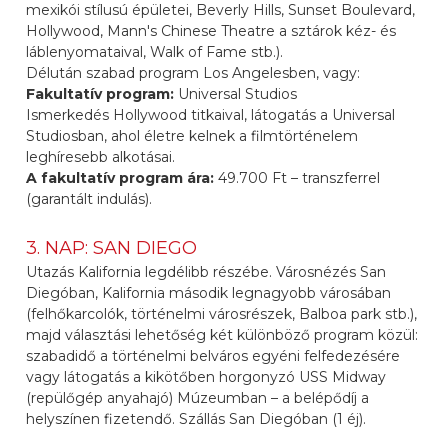
mexikói stílusú épületei, Beverly Hills, Sunset Boulevard,
Hollywood, Mann's Chinese Theatre a sztárok kéz- és
láblenyomataival, Walk of Fame stb.).
Délután szabad program Los Angelesben, vagy:
Fakultatív program:
Universal Studios
Ismerkedés Hollywood titkaival, látogatás a Universal
Studiosban, ahol életre kelnek a filmtörténelem
leghíresebb alkotásai.
A fakultatív program ára:
49.700 Ft – transzferrel
(garantált indulás).
3. NAP: SAN DIEGO
Utazás Kalifornia legdélibb részébe. Városnézés San
Diegóban, Kalifornia második legnagyobb városában
(felhőkarcolók, történelmi városrészek, Balboa park stb.),
majd választási lehetőség két különböző program közül:
szabadidő a történelmi belváros egyéni felfedezésére
vagy látogatás a kikötőben horgonyzó USS Midway
(repülőgép anyahajó) Múzeumban – a belépődíj a
helyszínen fizetendő. Szállás San Diegóban (1 éj).