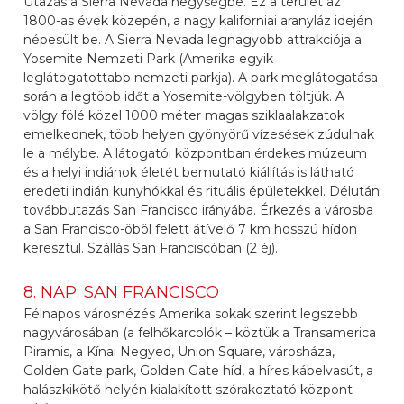
Utazás a Sierra Nevada hegységbe. Ez a terület az
1800-as évek közepén, a nagy kaliforniai aranyláz idején
népesült be. A Sierra Nevada legnagyobb attrakciója a
Yosemite Nemzeti Park (Amerika egyik
leglátogatottabb nemzeti parkja). A park meglátogatása
során a legtöbb időt a Yosemite-völgyben töltjük. A
völgy fölé közel 1000 méter magas sziklaalakzatok
emelkednek, több helyen gyönyörű vízesések zúdulnak
le a mélybe. A látogatói központban érdekes múzeum
és a helyi indiánok életét bemutató kiállítás is látható
eredeti indián kunyhókkal és rituális épületekkel. Délután
továbbutazás San Francisco irányába. Érkezés a városba
a San Francisco-öböl felett átívelő 7 km hosszú hídon
keresztül. Szállás San Franciscóban (2 éj).
8. NAP: SAN FRANCISCO
Félnapos városnézés Amerika sokak szerint legszebb
nagyvárosában (a felhőkarcolók – köztük a Transamerica
Piramis, a Kínai Negyed, Union Square, városháza,
Golden Gate park, Golden Gate híd, a híres kábelvasút, a
halászkikötő helyén kialakított szórakoztató központ