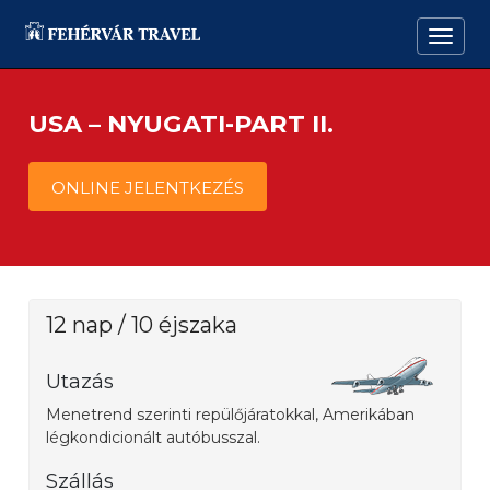
USA – NYUGATI-PART II.
ONLINE JELENTKEZÉS
12 nap / 10 éjszaka
Utazás
Menetrend szerinti repülőjáratokkal, Amerikában
légkondicionált autóbusszal.
Szállás