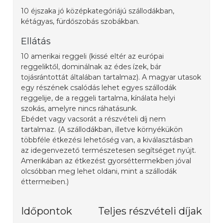
10 éjszaka jó középkategóriájú szállodákban,
kétágyas, fürdőszobás szobákban.
Ellátás
10 amerikai reggeli (kissé eltér az európai
reggeliktől, dominálnak az édes ízek, bár
tojásrántottát általában tartalmaz). A magyar utasok
egy részének csalódás lehet egyes szállodák
reggelije, de a reggeli tartalma, kínálata helyi
szokás, amelyre nincs ráhatásunk.
Ebédet vagy vacsorát a részvételi díj nem
tartalmaz. (A szállodákban, illetve környékükön
többféle étkezési lehetőség van, a kiválasztásban
az idegenvezető természetesen segítséget nyújt.
Amerikában az étkezést gyorséttermekben jóval
olcsóbban meg lehet oldani, mint a szállodák
éttermeiben.)
Időpontok
Teljes részvételi díjak