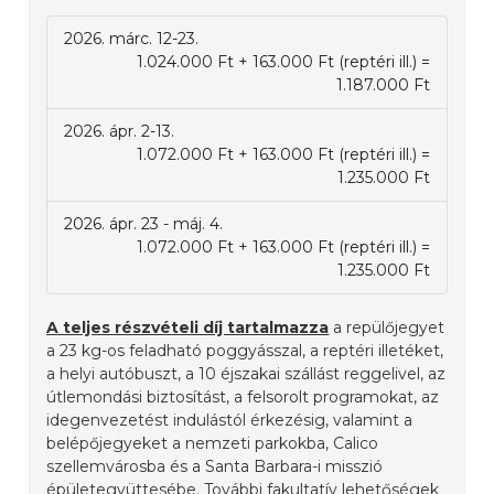
2026. márc. 12-23.
1.024.000 Ft + 163.000 Ft (reptéri ill.) =
1.187.000 Ft
2026. ápr. 2-13.
1.072.000 Ft + 163.000 Ft (reptéri ill.) =
1.235.000 Ft
2026. ápr. 23 - máj. 4.
1.072.000 Ft + 163.000 Ft (reptéri ill.) =
1.235.000 Ft
A teljes részvételi díj tartalmazza
a repülőjegyet
a 23 kg-os feladható poggyásszal, a reptéri illetéket,
a helyi autóbuszt, a 10 éjszakai szállást reggelivel, az
útlemondási biztosítást, a felsorolt programokat, az
idegenvezetést indulástól érkezésig, valamint a
belépőjegyeket a nemzeti parkokba, Calico
szellemvárosba és a Santa Barbara-i misszió
épületegyüttesébe. További fakultatív lehetőségek