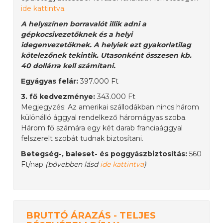
ide kattintva
.
A helyszínen borravalót illik adni a
gépkocsivezetőknek és a helyi
idegenvezetőknek. A helyiek ezt gyakorlatilag
kötelezőnek tekintik. Utasonként összesen kb.
40 dollárra kell számítani.
Egyágyas felár:
397.000 Ft
3. fő kedvezménye:
343.000 Ft
Megjegyzés: Az amerikai szállodákban nincs három
különálló ággyal rendelkező háromágyas szoba.
Három fő számára egy két darab franciaággyal
felszerelt szobát tudnak biztosítani.
Betegség-, baleset- és poggyászbiztosítás:
560
Ft/nap
(bővebben lásd
ide kattintva
)
BRUTTÓ ÁRAZÁS - TELJES