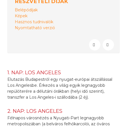
RÉSZVÉTELI DÍJAK
Belépődíjak
Képek
Hasznos tudnivalók
Nyomtatható verzió
1. NAP: LOS ANGELES
Elutazás Budapestről egy nyugat-európai átszállással
Los Angelesbe. Érkezés a világ egyik legnagyobb
repülőterére a délutáni órákban (helyi idő szerint),
transzfer a Los Angeles-i szállodába (2 éj).
2. NAP: LOS ANGELES
Félnapos városnézés a Nyugati-Part legnagyobb
metropoliszában (a belváros felhőkarcolói, az óváros