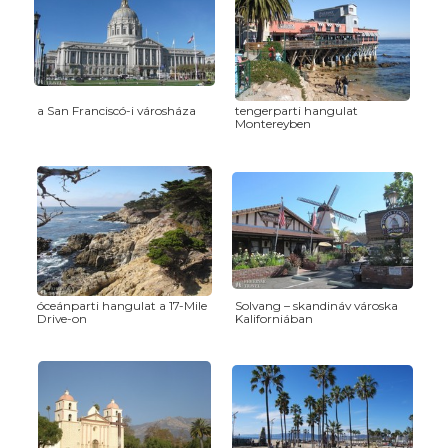
a San Franciscó-i városháza
tengerparti hangulat
Montereyben
óceánparti hangulat a 17-Mile
Solvang – skandináv városka
Drive-on
Kaliforniában