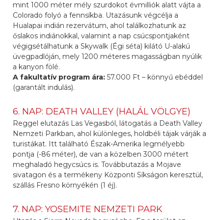
mint 1000 méter mély szurdokot évmilliók alatt vájta a
Colorado folyó a fennsíkba. Utazásunk végcélja a
Hualapai indián rezervátum, ahol találkozhatunk az
őslakos indiánokkal, valamint a nap csúcspontjaként
végigsétálhatunk a Skywalk (Égi séta) kilátó U-alakú
üvegpadlóján, mely 1200 méteres magasságban nyúlik
a kanyon fölé.
A fakultatív program ára:
57.000 Ft – könnyű ebéddel
(garantált indulás).
6. NAP: DEATH VALLEY (HALÁL VÖLGYE)
Reggel elutazás Las Vegasból, látogatás a Death Valley
Nemzeti Parkban, ahol különleges, holdbéli tájak várják a
turistákat. Itt található Észak-Amerika legmélyebb
pontja (-86 méter), de van a közelben 3000 métert
meghaladó hegycsúcs is. Továbbutazás a Mojave
sivatagon és a termékeny Központi Síkságon keresztül,
szállás Fresno környékén (1 éj).
7. NAP: YOSEMITE NEMZETI PARK