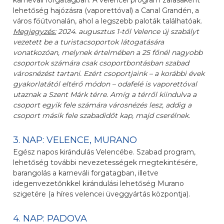
karneváli forgatagban. A velencei program zárásaként
lehetőség hajózásra (vaporettóval) a Canal Grandén, a
város főútvonalán, ahol a legszebb paloták találhatóak.
Megjegyzés:
2024. augusztus 1-től Velence új szabályt
vezetett be a turistacsoportok látogatására
vonatkozóan, melynek értelmében a 25 főnél nagyobb
csoportok számára csak csoportbontásban szabad
városnézést tartani. Ezért csoportjaink – a korábbi évek
gyakorlatától eltérő módon – odafelé is vaporettóval
utaznak a Szent Márk térre. Amíg a térről kiindulva a
csoport egyik fele számára városnézés lesz, addig a
csoport másik fele szabadidőt kap, majd cserélnek.
3. NAP: VELENCE, MURANO
Egész napos kirándulás Velencébe. Szabad program,
lehetőség további nevezetességek megtekintésére,
barangolás a karneváli forgatagban, illetve
idegenvezetőnkkel kirándulási lehetőség Murano
szigetére (a híres velencei üveggyártás központja).
4. NAP: PADOVA