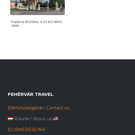
Padova dísztere, a Prato della
Valle
FEHÉRVÁR TRAVEL
Elérhetőségeink
/
Contact us
Rólunk
/
About us
ELISMERÉSEINK