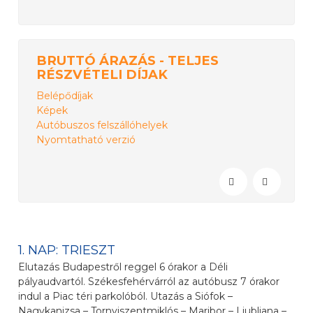
BRUTTÓ ÁRAZÁS - TELJES
RÉSZVÉTELI DÍJAK
Belépődíjak
Képek
Autóbuszos felszállóhelyek
Nyomtatható verzió
1. NAP: TRIESZT
Elutazás Budapestről reggel 6 órakor a Déli
pályaudvartól. Székesfehérvárról az autóbusz 7 órakor
indul a Piac téri parkolóból. Utazás a Siófok –
Nagykanizsa – Tornyiszentmiklós – Maribor – Ljubljana –