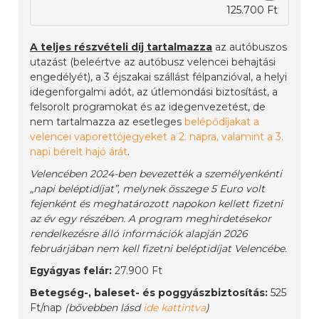
125.700 Ft
A teljes részvételi díj tartalmazza
az autóbuszos
utazást (beleértve az autóbusz velencei behajtási
engedélyét), a 3 éjszakai szállást félpanzióval, a helyi
idegenforgalmi adót, az útlemondási biztosítást, a
felsorolt programokat és az idegenvezetést, de
nem tartalmazza az esetleges
belépődíjakat a
velencei vaporettójegyeket a 2. napra, valamint a 3.
napi bérelt hajó árát
.
Velencében 2024-ben bevezették a személyenkénti
„napi beléptidíjat”, melynek összege 5 Euro volt
fejenként és meghatározott napokon kellett fizetni
az év egy részében. A program meghirdetésekor
rendelkezésre álló információk alapján 2026
februárjában nem kell fizetni beléptidíjat Velencébe.
Egyágyas felár:
27.900 Ft
Betegség-, baleset- és poggyászbiztosítás:
525
Ft/nap
(bővebben lásd
ide kattintva
)