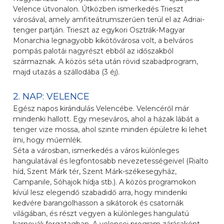
Velence útvonalon. Útközben ismerkedés Trieszt
városával, amely amfiteátrumszerűen terül el az Adriai-
tenger partján. Trieszt az egykori Osztrák-Magyar
Monarchia legnagyobb kikötővárosa volt, a belváros
pompás palotái nagyrészt ebből az időszakból
származnak. A közös séta után rövid szabadprogram,
majd utazás a szállodába (3 éj).
2. NAP: VELENCE
Egész napos kirándulás Velencébe. Velencéről már
mindenki hallott. Egy meseváros, ahol a házak lábát a
tenger vize mossa, ahol szinte minden épületre ki lehet
írni, hogy műemlék.
Séta a városban, ismerkedés a város különleges
hangulatával és legfontosabb nevezetességeivel (Rialto
híd, Szent Márk tér, Szent Márk-székesegyház,
Campanile, Sóhajok hídja stb.). A közös programokon
kívül lesz elegendő szabadidő arra, hogy mindenki
kedvére barangolhasson a sikátorok és csatornák
világában, és részt vegyen a különleges hangulatú