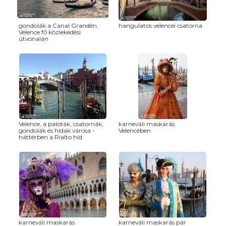
gondolák a Canal Grandén,
hangulatos velencei csatorna
Velence fő közlekedési
útvonalán
Velence, a paloták, csatornák,
karneváli maskarás
gondolák és hidak városa -
Velencében
háttérben a Rialto híd
karneváli maskarás
karneváli maskarás pár