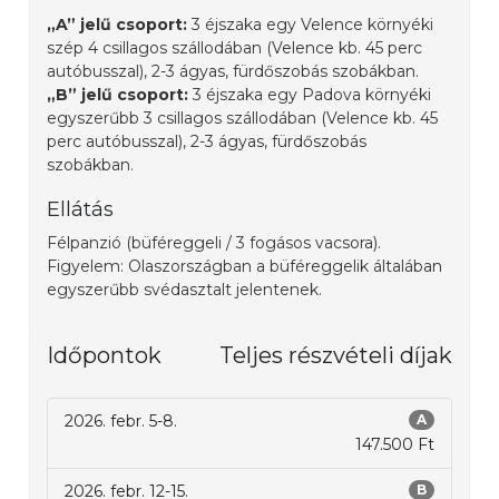
„A” jelű csoport:
3 éjszaka egy Velence környéki
szép 4 csillagos szállodában (Velence kb. 45 perc
autóbusszal), 2-3 ágyas, fürdőszobás szobákban.
„B” jelű csoport:
3 éjszaka egy Padova környéki
egyszerűbb 3 csillagos szállodában (Velence kb. 45
perc autóbusszal), 2-3 ágyas, fürdőszobás
szobákban.
Ellátás
Félpanzió (büféreggeli / 3 fogásos vacsora).
Figyelem: Olaszországban a büféreggelik általában
egyszerűbb svédasztalt jelentenek.
Időpontok
Teljes részvételi díjak
2026. febr. 5-8.
A
147.500 Ft
2026. febr. 12-15.
B