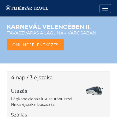
KARNEVÁL VELENCÉBEN II.
TAVASZVÁRÁS A LAGÚNÁK VÁROSÁBAN
ONLINE JELENTKEZÉS
4 nap / 3 éjszaka
Utazás
Légkondicionált luxusautóbusszal.
Nincs éjszakai buszozás.
Szállás