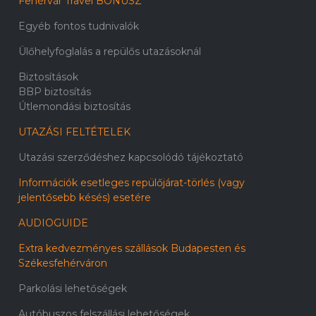
Fehérvár Travel BÓNUSZ
Egyéb fontos tudnivalók
Ülőhelyfoglalás a repülős utazásoknál
Biztosítások
BBP biztosítás
Útlemondási biztosítás
UTAZÁSI FELTÉTELEK
Utazási szerződéshez kapcsolódó tájékoztató
Információk esetleges repülőjárat-törlés (vagy
jelentősebb késés) esetére
AUDIOGUIDE
Extra kedvezményes szállások Budapesten és
Székesfehérváron
Parkolási lehetőségek
Autóbuszos felszállási lehetőségek