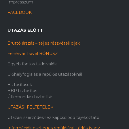
Impresszum
FACEBOOK
UTAZÁS ELŐTT
Bruttó árazás – teljes részvételi díjak
Fehérvár Travel BÓNUSZ
Egyéb fontos tudnivalók
Ülőhelyfoglalás a repülős utazásoknál
Biztosítások
BBP biztosítás
Útlemondási biztosítás
UTAZÁSI FELTÉTELEK
Utazási szerződéshez kapcsolódó tájékoztató
Információk esetleges repülőjárat-törlés (vagy