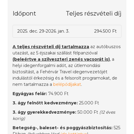
Időpont
Teljes részvételi díj
2025. dec. 29-2026. jan. 3.
294.500 Ft
A teljes részvételi díj tartalmazza
az autóbuszos
utazást, az 5 éjszakai szállást félpanzióval
(beleértve a szilveszteri zenés vacsorát is)
, a
helyi idegenforgalmi adót, az útlemondási
biztosítást, a Fehérvár Travel idegenvezetőjét
indulástól érkezésig és a felsorolt programokat, de
nem tartalmazza a
belépődíjakat
.
Egyágyas felár:
74.900 Ft
3. ágy felnőtt kedvezménye:
25.000 Ft
3. ágy gyerekkedvezménye:
50.000 Ft
(12 éves
korig)
Betegség-, baleset- és poggyászbiztosítás:
525