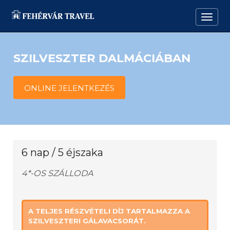
SZILVESZTER DALMÁCIÁBAN
ONLINE JELENTKEZÉS
6 nap / 5 éjszaka
4*-OS SZÁLLODA
A TELJES RÉSZVÉTELI DÍJ TARTALMAZZA A
SZILVESZTERI GÁLAVACSORÁT.