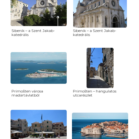
Sibenik – a Szent Jakab-
Sibenik – a Szent Jakab-
katedrális
katedrális
Primošten városa
Primošten – hangulatos
madártávlatból
utcarészlet