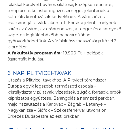
falakkal körülvett óváros sikátorai, középkori épületei,
templomai, kolostorai igazi csemegét jelentenek a
kulturális körutazások kedvelőinek. A városnézés
csúcspontját a várfalakon tett körséta jelenti, melynek
során az óváros, az erődrendszer, a tenger és a környező
szigetek legkülönbözőbb panorámájában
gyönyörködhetünk. A várfalak összhosszúsága közel 2
kilométer.
A fakultatív program ára:
19.900 Ft + belépők
(garantált indulás).
6. NAP: PLITVICEI-TAVAK
Utazás a Plitvicei-tavakhoz. A Plitvicei-tórendszer
Európa egyik legszebb természeti csodája –
kristálytiszta vizű tavak, vízesések, zúgók, források, erdők
káprázatos együttese. Barangolás a nemzeti parkban,
majd hazautazás a Karlovac – Zágráb – Letenye –
Nagykanizsa – Siófok – Székesfehérvár útvonalon.
Érkezés Budapestre az esti órákban.