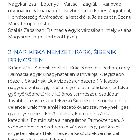
Nagykanizsa – Letenye – Varasd – Zágráb – Karlovac
útvonalon Dalmáciába. Útközben ismerkedés Zágrábbal,
Horvátország fővárosával: a katedrális, Jelasics tér, Szent
Márk-templom stb.
Szállás Zadarban, Dalmácia egyik városában, mely valaha
Magyarországoz tartozott (5 éj).
2. NAP: KRKA NEMZETI PARK, ŠIBENIK,
PRIMOŠTEN
Kirándulás a Šibenik melletti Krka Nemzeti Parkba, mely
Dalmácia egyik kihagyhatatlan látnivalója. A legszebb
része a Skradinski Buk vízesésrendszere (17 kisebb-
nagyobb zuhatag), ahol a folyó feletti fahidakon sétálva
gyönyörködhetünk e különös természeti csodában.
Továbbutazás a szép fekvésű Šibenikbe. Ismerkedés a
velencei uralomra emlékeztető óvárossal, melynek igazi
gyöngyszeme a késő gótikus, kora reneszánsz
katedrális. Ezután séta a hangulatos Primoštenben. A
szépségével ezreket vonzó városkát egy partközeli
szigeten alapították, melyet a későbbiekben híddal