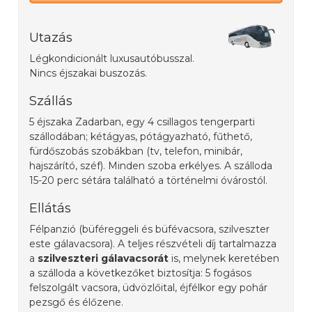
Utazás
Légkondicionált luxusautóbusszal.
Nincs éjszakai buszozás.
Szállás
5 éjszaka Zadarban, egy 4 csillagos tengerparti
szállodában; kétágyas, pótágyazható, fűthető,
fürdőszobás szobákban (tv, telefon, minibár,
hajszárító, széf). Minden szoba erkélyes. A szálloda
15-20 perc sétára található a történelmi óvárostól.
Ellátás
Félpanzió (büféreggeli és büfévacsora, szilveszter
este gálavacsora). A teljes részvételi díj tartalmazza
a
szilveszteri gálavacsorát
is, melynek keretében
a szálloda a következőket biztosítja: 5 fogásos
felszolgált vacsora, üdvözlőital, éjfélkor egy pohár
pezsgő és élőzene.