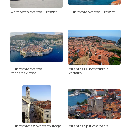
Primošten óvárosa – részlet
Dubrovnik óvárosa – részlet
Dubrovnik óvárosa
pillantás Dubrovnikra a
madártávlatból
várfalról
Dubrovnik: az óváros főutcája
pillantás Split óvárosára