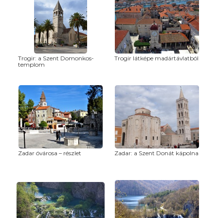
Trogir: a Szent Domonkos-
Trogir látképe madártávlatból
templom
Zadar óvárosa – részlet
Zadar: a Szent Donát kápolna