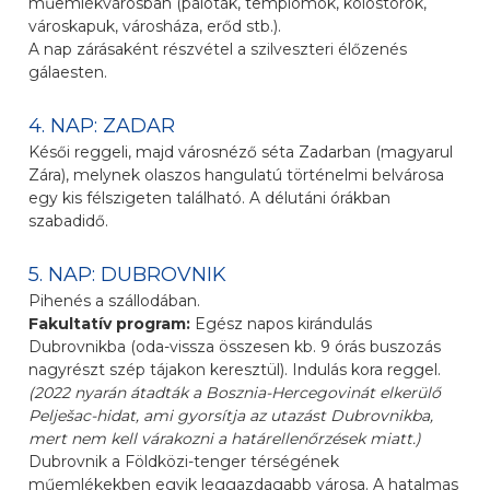
műemlékvárosban (paloták, templomok, kolostorok,
városkapuk, városháza, erőd stb.).
A nap zárásaként részvétel a szilveszteri élőzenés
gálaesten.
4. NAP: ZADAR
Késői reggeli, majd városnéző séta Zadarban (magyarul
Zára), melynek olaszos hangulatú történelmi belvárosa
egy kis félszigeten található. A délutáni órákban
szabadidő.
5. NAP: DUBROVNIK
Pihenés a szállodában.
Fakultatív program:
Egész napos kirándulás
Dubrovnikba (oda-vissza összesen kb. 9 órás buszozás
nagyrészt szép tájakon keresztül). Indulás kora reggel.
(2022 nyarán átadták a Bosznia-Hercegovinát elkerülő
Pelješac-hidat, ami gyorsítja az utazást Dubrovnikba,
mert nem kell várakozni a határellenőrzések miatt.)
Dubrovnik a Földközi-tenger térségének
műemlékekben egyik leggazdagabb városa. A hatalmas