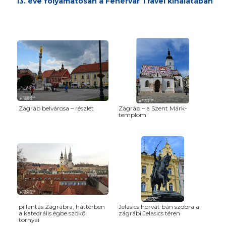
13. éve folyamatosan a Fehérvár Travel kínálatában
Zágráb belvárosa – részlet
Zágráb – a Szent Márk-
templom
pillantás Zágrábra, háttérben
Jelasics horvát bán szobra a
a katedrális égbe szökő
zágrábi Jelasics téren
tornyai