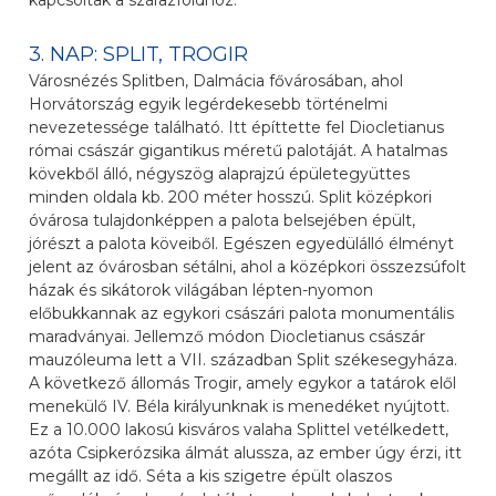
kapcsoltak a szárazföldhöz.
3. NAP: SPLIT, TROGIR
Városnézés Splitben, Dalmácia fővárosában, ahol
Horvátország egyik legérdekesebb történelmi
nevezetessége található. Itt építtette fel Diocletianus
római császár gigantikus méretű palotáját. A hatalmas
kövekből álló, négyszög alaprajzú épületegyüttes
minden oldala kb. 200 méter hosszú. Split középkori
óvárosa tulajdonképpen a palota belsejében épült,
jórészt a palota köveiből. Egészen egyedülálló élményt
jelent az óvárosban sétálni, ahol a középkori összezsúfolt
házak és sikátorok világában lépten-nyomon
előbukkannak az egykori császári palota monumentális
maradványai. Jellemző módon Diocletianus császár
mauzóleuma lett a VII. században Split székesegyháza.
A következő állomás Trogir, amely egykor a tatárok elől
menekülő IV. Béla királyunknak is menedéket nyújtott.
Ez a 10.000 lakosú kisváros valaha Splittel vetélkedett,
azóta Csipkerózsika álmát alussza, az ember úgy érzi, itt
megállt az idő. Séta a kis szigetre épült olaszos