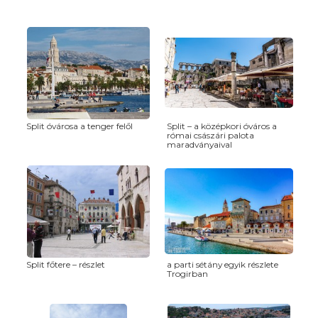
Split óvárosa a tenger felől
Split – a középkori óváros a
római császári palota
maradványaival
Split főtere – részlet
a parti sétány egyik részlete
Trogirban