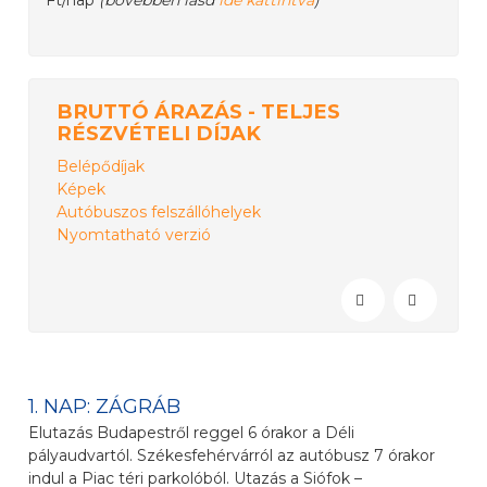
Ft/nap
(bővebben lásd
ide kattintva
)
BRUTTÓ ÁRAZÁS - TELJES
RÉSZVÉTELI DÍJAK
Belépődíjak
Képek
Autóbuszos felszállóhelyek
Nyomtatható verzió
1. NAP: ZÁGRÁB
Elutazás Budapestről reggel 6 órakor a Déli
pályaudvartól. Székesfehérvárról az autóbusz 7 órakor
indul a Piac téri parkolóból. Utazás a Siófok –