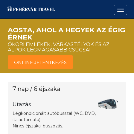
AOSTA, AHOL A HEGYEK AZ ÉGIG
ÉRNEK
ÓKORI EMLÉKEK, VÁRKASTÉLYOK ÉS AZ
ALPOK LEGMAGASABB CSÚCSAI
ONLINE JELENTKEZÉS
7 nap / 6 éjszaka
Utazás
Légkondicionált autóbusszal (WC, DVD,
italautomata).
Nincs éjszakai buszozás.