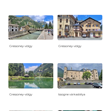
Gressoney-völgy
Gressoney-völgy
Gressoney-völgy
Issogne várkastélya