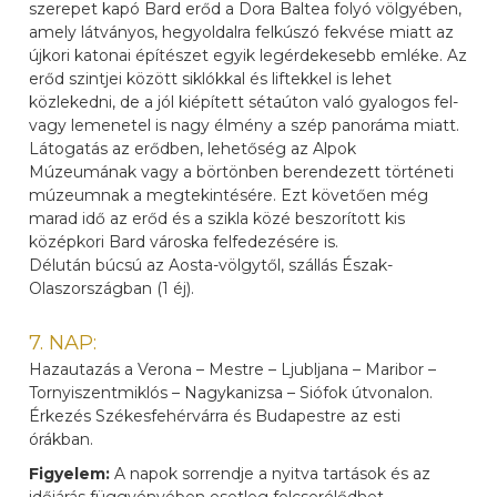
szerepet kapó Bard erőd a Dora Baltea folyó völgyében,
amely látványos, hegyoldalra felkúszó fekvése miatt az
újkori katonai építészet egyik legérdekesebb emléke. Az
erőd szintjei között siklókkal és liftekkel is lehet
közlekedni, de a jól kiépített sétaúton való gyalogos fel-
vagy lemenetel is nagy élmény a szép panoráma miatt.
Látogatás az erődben, lehetőség az Alpok
Múzeumának vagy a börtönben berendezett történeti
múzeumnak a megtekintésére. Ezt követően még
marad idő az erőd és a szikla közé beszorított kis
középkori Bard városka felfedezésére is.
Délután búcsú az Aosta-völgytől, szállás Észak-
Olaszországban (1 éj).
7. NAP:
Hazautazás a Verona – Mestre – Ljubljana – Maribor –
Tornyiszentmiklós – Nagykanizsa – Siófok útvonalon.
Érkezés Székesfehérvárra és Budapestre az esti
órákban.
Figyelem:
A napok sorrendje a nyitva tartások és az