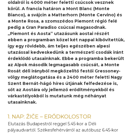
oldalról is 4000 méter feletti csúcsok vesznek
körül. A francia határon a Mont Blanc (Monte
Bianco), a svájcin a Matterhorn (Monte Cervino) és
a Monte Rosa, a szomszédos Piemont régió felé
pedig a Gran Paradiso csúcsai magasodnak.
„Piemont és Aosta” utazásunk aostai részét
ebben a programban közel két nappal kibővítettük,
így egy rövidebb, ám teljes egészében alpesi
utazással kedveskedünk a természeti csodák iránt
érdeklődő utasainknak. Ebbe a programba bekerült
az Alpok második legmagasabb csúcsát, a Monte
Rosát déli irányból megközelítő festői Gressoney-
völgy meglátogatása és a 2400 méter feletti Nagy
Szent Bernát-hágó híres útjának felfedezése is,
sőt az Aostára oly jellemző erődítményekből és
várkastélyokból is mutatunk még néhányat
utasainknak.
1. NAP: ŽIČE – ERŐDKOLOSTOR
Elutazás Budapestről reggel 5.45-kor a Déli
pályaudvartól. Székesfehérvárról az autóbusz 6.45-kor