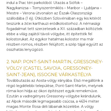
indul a Piac téri parkolóból. Utazás a Siófok –
Nagykanizsa – Tornyiszentmiklós – Maribor – Ljubljana –
Mestre – Verona útvonalon az Észak-Olaszországi
szállodába (1 éj). Útközben Szlovéniában egy kis kitérőt
teszünk a žičei karthauzi erődkolostorhoz. A némasági
fogadalmat tett szerzetesek a XII. században költöztek
ebbe a világ zajától távoli völgybe, itt építették fel
kolostorukat. Az egykor hatalmas kolostor ma már
részben romos, részben felújított; a szép tájjal együtt az
összhatás lenyűgöző.
2. NAP: PONT-SAINT-MARTIN, GRESSONEY-
VÖLGY (CASTEL SAVOIA, GRESSONEY-
SAINT-JEAN), ISSOGNE VÁRKASTÉLYA
Továbbutazás az Aosta-völgy irányába. Első megállónk a
régió legdélebbi települése, Pont-Saint-Martin, melynek
római kori hídja az ókori építészet egyik remekműve.
Ezután a vadregényes Gressoney-völgybe kirándulunk,
az Alpok második legmagasabb csúcsa, a 4634 méter
magas Monte Rosa déli lábainak közelébe. A völgy