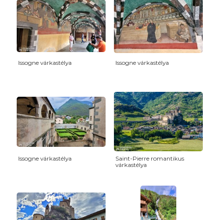
Issogne várkastélya
Issogne várkastélya
Issogne várkastélya
Saint-Pierre romantikus
várkastélya