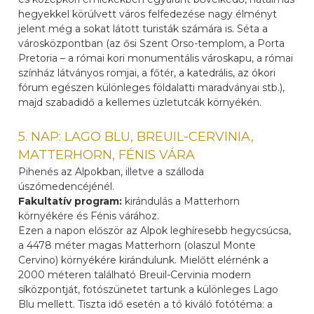
hegyekkel körülvett város felfedezése nagy élményt
jelent még a sokat látott turisták számára is. Séta a
városközpontban (az ősi Szent Orso-templom, a Porta
Pretoria – a római kori monumentális városkapu, a római
színház látványos romjai, a főtér, a katedrális, az ókori
fórum egészen különleges földalatti maradványai stb.),
majd szabadidő a kellemes üzletutcák környékén.
5. NAP: LAGO BLU, BREUIL-CERVINIA,
MATTERHORN, FÉNIS VÁRA
Pihenés az Alpokban, illetve a szálloda
úszómedencéjénél.
Fakultatív program:
kirándulás a Matterhorn
környékére és Fénis várához.
Ezen a napon először az Alpok leghíresebb hegycsúcsa,
a 4478 méter magas Matterhorn (olaszul Monte
Cervino) környékére kirándulunk. Mielőtt elérnénk a
2000 méteren található Breuil-Cervinia modern
síközpontját, fotószünetet tartunk a különleges Lago
Blu mellett. Tiszta idő esetén a tó kiváló fotótéma: a