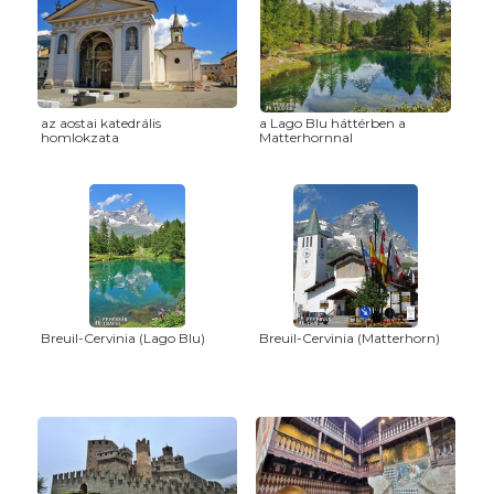
az aostai katedrális
a Lago Blu háttérben a
homlokzata
Matterhornnal
Breuil-Cervinia (Lago Blu)
Breuil-Cervinia (Matterhorn)