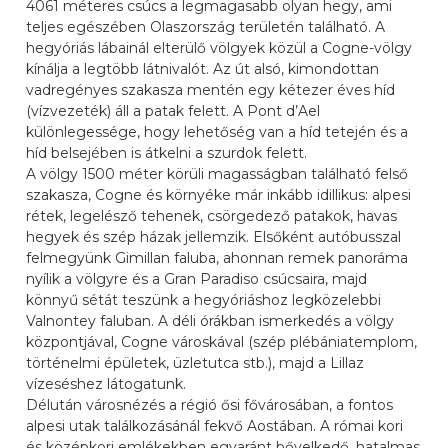
4061 méteres csúcs a legmagasabb olyan hegy, ami
teljes egészében Olaszország területén található. A
hegyóriás lábainál elterülő völgyek közül a Cogne-völgy
kínálja a legtöbb látnivalót. Az út alsó, kimondottan
vadregényes szakasza mentén egy kétezer éves híd
(vízvezeték) áll a patak felett. A Pont d’Ael
különlegessége, hogy lehetőség van a híd tetején és a
híd belsejében is átkelni a szurdok felett.
A völgy 1500 méter körüli magasságban található felső
szakasza, Cogne és környéke már inkább idillikus: alpesi
rétek, legelésző tehenek, csörgedező patakok, havas
hegyek és szép házak jellemzik. Elsőként autóbusszal
felmegyünk Gimillan faluba, ahonnan remek panoráma
nyílik a völgyre és a Gran Paradiso csúcsaira, majd
könnyű sétát teszünk a hegyóriáshoz legközelebbi
Valnontey faluban. A déli órákban ismerkedés a völgy
központjával, Cogne városkával (szép plébániatemplom,
történelmi épületek, üzletutca stb.), majd a Lillaz
vízeséshez látogatunk.
Délután városnézés a régió ősi fővárosában, a fontos
alpesi utak találkozásánál fekvő Aostában. A római kori
és középkori emlékekben egyaránt bővelkedő, hatalmas