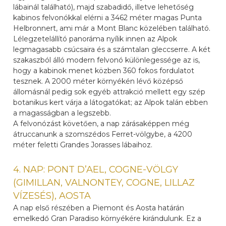
lábainál található), majd szabadidő, illetve lehetőség
kabinos felvonókkal elérni a 3462 méter magas Punta
Helbronnert, ami már a Mont Blanc közelében található.
Lélegzetelállító panoráma nyílik innen az Alpok
legmagasabb csúcsaira és a számtalan gleccserre. A két
szakaszból álló modern felvonó különlegessége az is,
hogy a kabinok menet közben 360 fokos fordulatot
tesznek. A 2000 méter környékén lévő középső
állomásnál pedig sok egyéb attrakció mellett egy szép
botanikus kert várja a látogatókat; az Alpok talán ebben
a magasságban a legszebb.
A felvonózást követően, a nap zárásaképpen még
átruccanunk a szomszédos Ferret-völgybe, a 4200
méter feletti Grandes Jorasses lábaihoz.
4. NAP: PONT D’AEL, COGNE-VÖLGY
(GIMILLAN, VALNONTEY, COGNE, LILLAZ
VÍZESÉS), AOSTA
A nap első részében a Piemont és Aosta határán
emelkedő Gran Paradiso környékére kirándulunk. Ez a