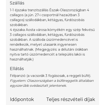
Szállás
1-1 éjszaka tranzitszállás Észak-Olaszországban 4
csillagos (a jún. 27-i csoportnál hazaútban 3
csillagos) szállodákban, kétágyas, fürdőszobás
szobákban.
4 éjszaka Aosta városa környékén egy szép fekvésű
3 csillagos szállodában, kétágyas, fürdőszobás
szobákban. A szálloda úszómedencével is
rendelkezik, melyet utasaink ingyenesen
használhatnak. (Megjegyzés: a délutáni órákban
nyitva tartó úszómedencét a település lakói is
használhatják.)
Ellátás
Félpanzió (a vacsorák 3 fogásosak, a reggeli büfé).
Figyelem: Olaszországban a büféreggelik általában
egyszerűbb svédasztalt jelentenek.
Időpontok
Teljes részvételi díjak