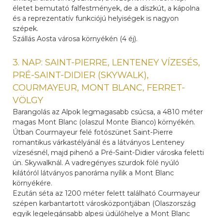
életet bemutató falfestmények, de a díszkút, a kápolna
és a reprezentatív funkciójú helyiségek is nagyon
szépek.
Szállás Aosta városa környékén (4 éj).
3. NAP: SAINT-PIERRE, LENTENEY VÍZESÉS,
PRÉ-SAINT-DIDIER (SKYWALK),
COURMAYEUR, MONT BLANC, FERRET-
VÖLGY
Barangolás az Alpok legmagasabb csúcsa, a 4810 méter
magas Mont Blanc (olaszul Monte Bianco) környékén.
Útban Courmayeur felé fotószünet Saint-Pierre
romantikus várkastélyánál és a látványos Lenteney
vízesésnél, majd pihenő a Pré-Saint-Didier városka feletti
ún. Skywalknál. A vadregényes szurdok fölé nyúló
kilátóról látványos panoráma nyílik a Mont Blanc
környékére.
Ezután séta az 1200 méter felett található Courmayeur
szépen karbantartott városközpontjában (Olaszország
egyik legelegánsabb alpesi üdülőhelye a Mont Blanc