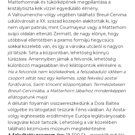
Matterhornnak és tükörképének megpillantása a
kristálytiszta kék vízzel egyedülálló élmény.
A Valtournenche-völgy végében található Breuil-Cervinia
üdülővárosát a XX. század közepén alakították ki, így
nem olyan patinás, mint Courmayeur vagy a Matterhorn
svájci oldalán elterülő Zermatt, de nagy előnye, hogy
utóbbival ellentétben a piramis formájú hegycsúcs
sokkal közelebb van, és így a városka utcáiról is nagyon
jól látszik. Séta a központban, lehetőség könnyű
túrázásra. Amennyiben járnak a felvonók, lehetőség
különböző magasabban lévő kilátópontok elérésére is.
Ha a felvonók nem közlekednek, a felszabaduló időben a
csoport sétát tesz egy kellemes, szép fekvésű aostai
fürdőváros, Saint-Vincent központjában. Természetesen
Breuil-Cerviniába, a Matterhorn lábaihoz mindenképpen
ellátogatunk majd.
A délután folyamán visszaereszkedünk a Dora Baltea
völgyébe és látogatást teszünk Fénis várában. Az Aosta-
völgy leghíresebb erődítménye Európa leglátványosabb
lovagvárai közé tartozik. Lehetőség a vár közelében
található kézműves múzeum megtekintésére.