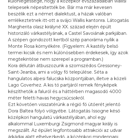
különlegessége, hogy a középkor évszázadaiban wallisi
telepesek népesítették be. Bár ma már kevesen
beszélik ezt a német dialektust, a házak valóban
emlékeztetnek itt-ott a svájci Wallis kantonra. Látogatás
Margherita olasz királyné XX. század elején épült
historizáló várkastélyának, a Castel Savoiának parkjában.
A szépen gondozott kertből szép panoráma nyílik a
Monte Rosa környékére. (Figyelem: A kastély belső
termei kicsik és nem különösebben érdekesek, így azok
megtekintése nem szerepel a programban.)
Kora délután átbuszozunk a szomszédos Gressoney-
Saint-Jeanba, ami a völgy fő települése. Séta a
hangulatos alpesi falucska központjában, illetve a közeli
Lago Goverhez. A kis tó partjáról remek fényképek
készíthetők a faluról és a háttérben magasodó 4000
méter feletti havas hegycsúcsokról.
Ezt követően visszatérünk a régió fő ütőerét jelentő
Dora Baltea folyó völgyébe. Látogatás Issogne késő
középkori hangulatú várkastélyában, ahol egy
alkalommal Luxemburgi Zsigmond magyar király is
megszállt. Az épület legfontosabb attrakciói az udvar
árkádjai alatt elhelyezkedő, a középkori mindennapi