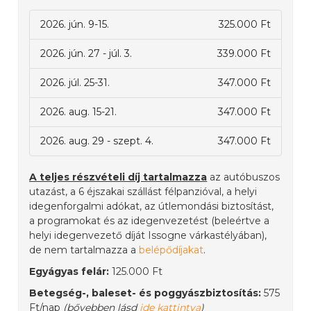
2026. jún. 9-15.
325.000 Ft
2026. jún. 27 - júl. 3.
339.000 Ft
2026. júl. 25-31.
347.000 Ft
2026. aug. 15-21.
347.000 Ft
2026. aug. 29 - szept. 4.
347.000 Ft
A teljes részvételi díj tartalmazza
az autóbuszos
utazást, a 6 éjszakai szállást félpanzióval, a helyi
idegenforgalmi adókat, az útlemondási biztosítást,
a programokat és az idegenvezetést (beleértve a
helyi idegenvezető díját Issogne várkastélyában),
de nem tartalmazza a
belépődíjakat
.
Egyágyas felár:
125.000 Ft
Betegség-, baleset- és poggyászbiztosítás:
575
Ft/nap
(bővebben lásd
ide kattintva
)