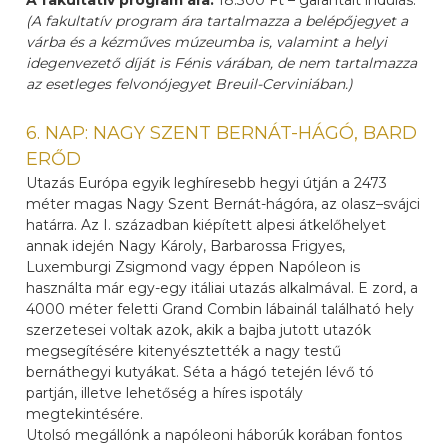
A fakultatív program ára:
18.300 Ft – garantált indulás.
(A fakultatív program ára
tartalmazza a belépőjegyet a
várba és a kézműves múzeumba is, valamint a helyi
idegenvezető díját is Fénis várában, de nem tartalmazza
az esetleges felvonójegyet Breuil-Cerviniában.)
6. NAP: NAGY SZENT BERNÁT-HÁGÓ, BARD
ERŐD
Utazás Európa egyik leghíresebb hegyi útján a 2473
méter magas Nagy Szent Bernát-hágóra, az olasz–svájci
határra. Az I. században kiépített alpesi átkelőhelyet
annak idején Nagy Károly, Barbarossa Frigyes,
Luxemburgi Zsigmond vagy éppen Napóleon is
használta már egy-egy itáliai utazás alkalmával. E zord, a
4000 méter feletti Grand Combin lábainál található hely
szerzetesei voltak azok, akik a bajba jutott utazók
megsegítésére kitenyésztették a nagy testű
bernáthegyi kutyákat. Séta a hágó tetején lévő tó
partján, illetve lehetőség a híres ispotály
megtekintésére.
Utolsó megállónk a napóleoni háborúk korában fontos