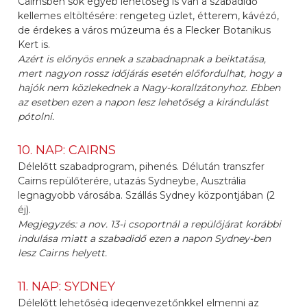
Cairnsben sok egyéb lehetőség is van a szabadidő
kellemes eltöltésére: rengeteg üzlet, étterem, kávézó,
de érdekes a város múzeuma és a Flecker Botanikus
Kert is.
Azért is előnyös ennek a szabadnapnak a beiktatása,
mert nagyon rossz időjárás esetén előfordulhat, hogy a
hajók nem közlekednek a Nagy-korallzátonyhoz. Ebben
az esetben ezen a napon lesz lehetőség a kirándulást
pótolni.
10. NAP: CAIRNS
Délelőtt szabadprogram, pihenés. Délután transzfer
Cairns repülőterére, utazás Sydneybe, Ausztrália
legnagyobb városába. Szállás Sydney központjában (2
éj).
Megjegyzés: a nov. 13-i csoportnál a repülőjárat korábbi
indulása miatt a szabadidő ezen a napon Sydney-ben
lesz Cairns helyett.
11. NAP: SYDNEY
Délelőtt lehetőség idegenvezetőnkkel elmenni az