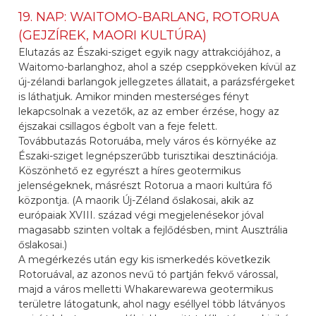
19. NAP: WAITOMO-BARLANG, ROTORUA
(GEJZÍREK, MAORI KULTÚRA)
Elutazás az Északi-sziget egyik nagy attrakciójához, a
Waitomo-barlanghoz, ahol a szép cseppköveken kívül az
új-zélandi barlangok jellegzetes állatait, a parázsférgeket
is láthatjuk. Amikor minden mesterséges fényt
lekapcsolnak a vezetők, az az ember érzése, hogy az
éjszakai csillagos égbolt van a feje felett.
Továbbutazás Rotoruába, mely város és környéke az
Északi-sziget legnépszerűbb turisztikai desztinációja.
Köszönhető ez egyrészt a híres geotermikus
jelenségeknek, másrészt Rotorua a maori kultúra fő
központja. (A maorik Új-Zéland őslakosai, akik az
európaiak XVIII. század végi megjelenésekor jóval
magasabb szinten voltak a fejlődésben, mint Ausztrália
őslakosai.)
A megérkezés után egy kis ismerkedés következik
Rotoruával, az azonos nevű tó partján fekvő várossal,
majd a város melletti Whakarewarewa geotermikus
területre látogatunk, ahol nagy eséllyel több látványos