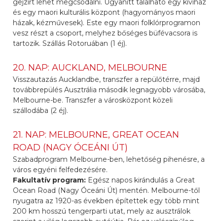
gejzírt lehet megcsodálni. Ugyanitt található egy kiviház
és egy maori kulturális központ (hagyományos maori
házak, kézművesek). Este egy maori folklórprogramon
vesz részt a csoport, melyhez bőséges büfévacsora is
tartozik. Szállás Rotoruában (1 éj).
20. NAP: AUCKLAND, MELBOURNE
Visszautazás Aucklandbe, transzfer a repülőtérre, majd
továbbrepülés Ausztrália második legnagyobb városába,
Melbourne-be. Transzfer a városközpont közeli
szállodába (2 éj).
21. NAP: MELBOURNE, GREAT OCEAN
ROAD (NAGY ÓCEÁNI ÚT)
Szabadprogram Melbourne-ben, lehetőség pihenésre, a
város egyéni felfedezésére.
Fakultatív program:
Egész napos kirándulás a Great
Ocean Road (Nagy Óceáni Út) mentén. Melbourne-től
nyugatra az 1920-as években építettek egy több mint
200 km hosszú tengerparti utat, mely az ausztrálok