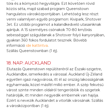
tóra és a környező hegyvilágra. Ezt követően rövid
közös séta, majd szabad program Queenstown
hangulatos városközpontjában. Lehetőség lesz részt
venni valamilyen egyéb programon: Kivipark, Shotover
Jet. Ez utóbbi programot a kalandkedvelő utasainknak
ajánljuk. A 15 személyes csónakok 70-80 km/órás
sebességgel száguldanak a Shotover folyó kanyonjában,
gyakran 360 fokos fordulatot tesznek. Bővebb
információ
ide kattintva
.
Szállás Queenstownban (1 éj).
18. NAP: AUCKLAND
Elutazás Queenstown repülőteréről az Északi-szigetre,
Aucklandbe, ismerkedés a várossal. Auckland Új-Zéland
egyetlen igazi nagyvárosa, itt él az ország lakosságának
egyharmada, közel másfél millió ember. A szép fekvésű
várost szinte minden oldalról tengeröblök és szigetek
határolják, itt minden negyedik embernek van hajója.
Ezért is nevezik Aucklandet a vitorlák városának. Szállás
a városközpontban (1 éj).