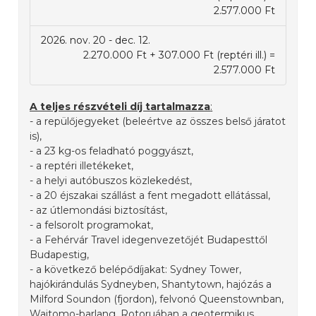
2.577.000 Ft
2026. nov. 20 - dec. 12.
2.270.000 Ft + 307.000 Ft (reptéri ill.) =
2.577.000 Ft
A teljes részvételi díj tartalmazza
:
- a repülőjegyeket (beleértve az összes belső járatot
is),
- a 23 kg-os feladható poggyászt,
- a reptéri illetékeket,
- a helyi autóbuszos közlekedést,
- a 20 éjszakai szállást a fent megadott ellátással,
- az útlemondási biztosítást,
- a felsorolt programokat,
- a Fehérvár Travel idegenvezetőjét Budapesttől
Budapestig,
- a következő belépődíjakat: Sydney Tower,
hajókirándulás Sydneyben, Shantytown, hajózás a
Milford Soundon (fjordon), felvonó Queenstownban,
Waitomo-barlang, Rotoruában a geotermikus