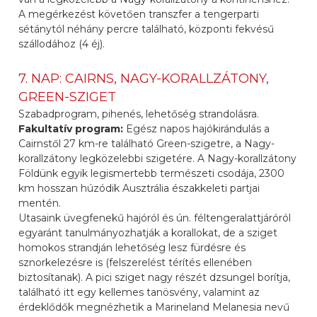
A megérkezést követően transzfer a tengerparti
sétánytól néhány percre található, központi fekvésű
szállodához (4 éj).
7. NAP: CAIRNS, NAGY-KORALLZÁTONY,
GREEN-SZIGET
Szabadprogram, pihenés, lehetőség strandolásra.
Fakultatív program:
Egész napos hajókirándulás a
Cairnstől 27 km-re található Green-szigetre, a Nagy-
korallzátony legközelebbi szigetére. A Nagy-korallzátony
Földünk egyik legismertebb természeti csodája, 2300
km hosszan húzódik Ausztrália északkeleti partjai
mentén.
Utasaink üvegfenekű hajóról és ún. féltengeralattjáróról
egyaránt tanulmányozhatják a korallokat, de a sziget
homokos strandján lehetőség lesz fürdésre és
sznorkelezésre is (felszerelést térítés ellenében
biztosítanak). A pici sziget nagy részét dzsungel borítja,
található itt egy kellemes tanösvény, valamint az
érdeklődők megnézhetik a Marineland Melanesia nevű