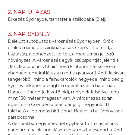
2. NAP: UTAZÁS
Érkezés Sydneybe, transzfer a szállodába (2 éj).
3. NAP: SYDNEY
Délelőtt autóbuszos városnézés Sydneyben. Örök
emlék marad utasainknak a sok szép villa, a rend, a
tisztaság, a gondozott kertek, a mediterrán jellegű
növényzet. A városnézés egyik csúcspontját jelenti a
„Mrs Macquarie’s Chair” nevű kilátópont felkeresése,
ahonnan remekül látszik mind a gyönyörű Port Jackson
tengeröböl, mind a felhőkarcolók negyede, mind pedig
Sydney jelképei: a világhírű operaház és a hatalmas
Harbour Bridge (a Kikötő híd), melynek felső íve több
mint 130 méter magasan van. A városnézés során
egészen a Csendes-óceán partjáig megyünk. Itt
található a legendás hírű Bondi Beach, a hullámlovasok
paradicsoma.
A déli órákban egy ebéddel egybekötött másfél órás
panoráma-hajókiránduláson vesz részt a csoport a Port