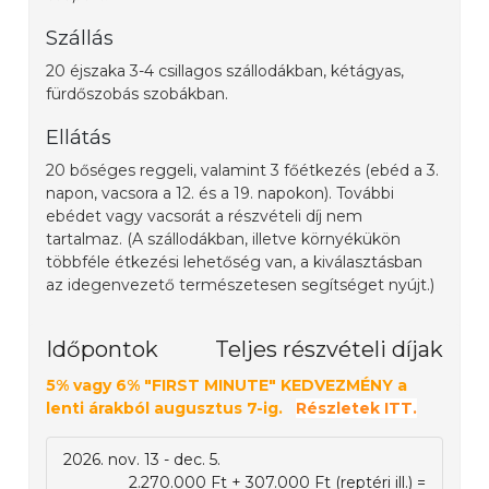
Szállás
20 éjszaka 3-4 csillagos szállodákban, kétágyas,
fürdőszobás szobákban.
Ellátás
20 bőséges reggeli, valamint 3 főétkezés (ebéd a 3.
napon, vacsora a 12. és a 19. napokon). További
ebédet vagy vacsorát a részvételi díj nem
tartalmaz. (A szállodákban, illetve környékükön
többféle étkezési lehetőség van, a kiválasztásban
az idegenvezető természetesen segítséget nyújt.)
Időpontok
Teljes részvételi díjak
5% vagy 6% "FIRST MINUTE" KEDVEZMÉNY a
lenti árakból augusztus 7-ig.
Részletek ITT.
2026. nov. 13 - dec. 5.
2.270.000 Ft + 307.000 Ft (reptéri ill.) =