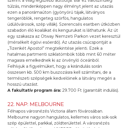
szerint a világ legszebb autóútja. Bár ez valószínűleg
túlzás, mindenképpen nagy élményt jelent az utazás
ezen a panorámaúton (gyönyörű tájak, látványos
tengeröblök, rengeteg szörfös, hangulatos
üdülővárosok, szép villák). Szerencsés esetben útközben
szabadon élő koalákat és kengurukat is láthatunk. Az út
egy szakasza az Otway Nemzeti Parkon vezet keresztül
(mérsékelt égövi esőerdő). Az utazás csúcspontját a
„Tizenkét Apostol” megtekintése jelenti. Ezek a
hatalmas partmenti sziklatömbök több mint 60 méter
magasra emelkednek ki az örvénylő óceánból.
Felhívjuk a figyelmüket, hogy a kirándulás során
összesen kb. 500 km buszozásra kell számítani, de a
természeti szépségek kedvelőinek a látvány megéri a
hosszú utazást.
A fakultatív program ára:
29.700 Ft (garantált indulás).
22. NAP: MELBOURNE
Félnapos városnézés Victoria állam fővárosában.
Melbourne nagyon hangulatos, kellemes város sok-sok
szép épülettel, parkkal, zöldterülettel. A városnézés