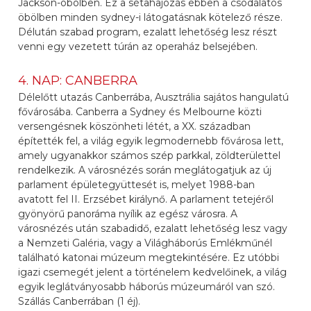
Jackson-öbölben. Ez a sétahajózás ebben a csodálatos
öbölben minden sydney-i látogatásnak kötelező része.
Délután szabad program, ezalatt lehetőség lesz részt
venni egy vezetett túrán az operaház belsejében.
4. NAP: CANBERRA
Délelőtt utazás Canberrába, Ausztrália sajátos hangulatú
fővárosába. Canberra a Sydney és Melbourne közti
versengésnek köszönheti létét, a XX. században
építették fel, a világ egyik legmodernebb fővárosa lett,
amely ugyanakkor számos szép parkkal, zöldterülettel
rendelkezik. A városnézés során meglátogatjuk az új
parlament épületegyüttesét is, melyet 1988-ban
avatott fel II. Erzsébet királynő. A parlament tetejéről
gyönyörű panoráma nyílik az egész városra. A
városnézés után szabadidő, ezalatt lehetőség lesz vagy
a Nemzeti Galéria, vagy a Világháborús Emlékműnél
található katonai múzeum megtekintésére. Ez utóbbi
igazi csemegét jelent a történelem kedvelőinek, a világ
egyik leglátványosabb háborús múzeumáról van szó.
Szállás Canberrában (1 éj).