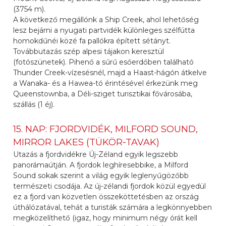
(3754 m).
A következő megállónk a Ship Creek, ahol lehetőség
lesz bejárni a nyugati partvidék különleges szélfútta
homokdűnéi közé fa pallókra épített sétányt.
Továbbutazás szép alpesi tájakon keresztül
(fotószünetek). Pihenő a sűrű esőerdőben található
Thunder Creek-vízesésnél, majd a Haast-hágón átkelve
a Wanaka- és a Hawea-tó érintésével érkezünk meg
Queenstownba, a Déli-sziget turisztikai fővárosába,
szállás (1 éj).
15. NAP: FJORDVIDÉK, MILFORD SOUND,
MIRROR LAKES (TÜKÖR-TAVAK)
Utazás a fjordvidékre Új-Zéland egyik legszebb
panorámaútján. A fjordok leghíresebbike, a Milford
Sound sokak szerint a világ egyik leglenyűgözőbb
természeti csodája. Az új-zélandi fjordok közül egyedül
ez a fjord van közvetlen összeköttetésben az ország
úthálózatával, tehát a turisták számára a legkönnyebben
megközelíthető (igaz, hogy minimum négy órát kell