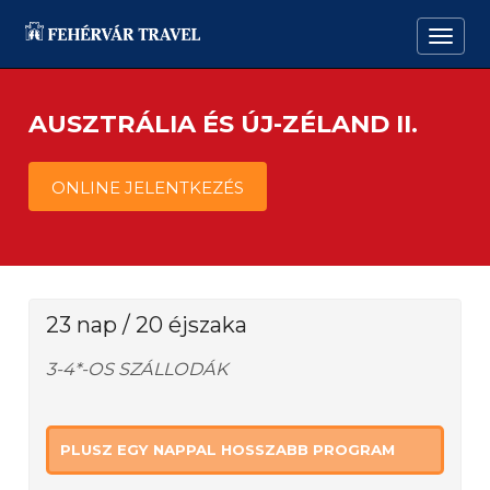
AUSZTRÁLIA ÉS ÚJ-ZÉLAND II.
ONLINE JELENTKEZÉS
23 nap / 20 éjszaka
3-4*-OS SZÁLLODÁK
PLUSZ EGY NAPPAL HOSSZABB PROGRAM