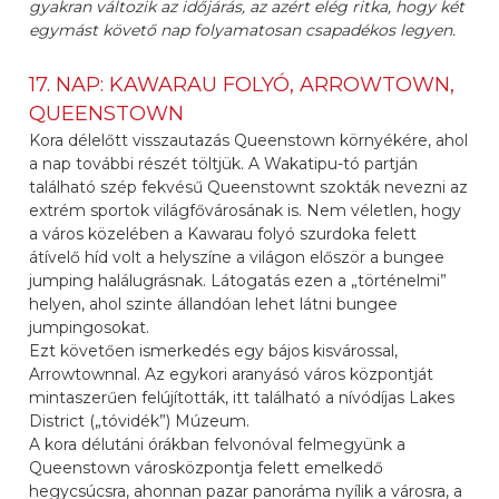
gyakran változik az időjárás, az azért elég ritka, hogy két
egymást követő nap folyamatosan csapadékos legyen.
17. NAP: KAWARAU FOLYÓ, ARROWTOWN,
QUEENSTOWN
Kora délelőtt visszautazás Queenstown környékére, ahol
a nap további részét töltjük. A Wakatipu-tó partján
található szép fekvésű Queenstownt szokták nevezni az
extrém sportok világfővárosának is. Nem véletlen, hogy
a város közelében a Kawarau folyó szurdoka felett
átívelő híd volt a helyszíne a világon először a bungee
jumping halálugrásnak. Látogatás ezen a „történelmi”
helyen, ahol szinte állandóan lehet látni bungee
jumpingosokat.
Ezt követően ismerkedés egy bájos kisvárossal,
Arrowtownnal. Az egykori aranyásó város központját
mintaszerűen felújították, itt található a nívódíjas Lakes
District („tóvidék”) Múzeum.
A kora délutáni órákban felvonóval felmegyünk a
Queenstown városközpontja felett emelkedő
hegycsúcsra, ahonnan pazar panoráma nyílik a városra, a