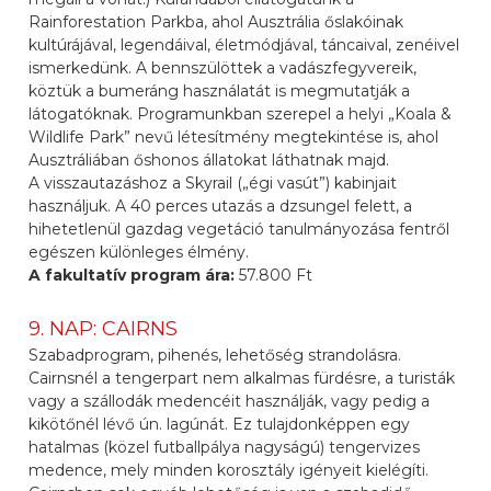
Rainforestation Parkba, ahol Ausztrália őslakóinak
kultúrájával, legendáival, életmódjával, táncaival, zenéivel
ismerkedünk. A bennszülöttek a vadászfegyvereik,
köztük a bumeráng használatát is megmutatják a
látogatóknak. Programunkban szerepel a helyi „Koala &
Wildlife Park” nevű létesítmény megtekintése is, ahol
Ausztráliában őshonos állatokat láthatnak majd.
A visszautazáshoz a Skyrail („égi vasút”) kabinjait
használjuk. A 40 perces utazás a dzsungel felett, a
hihetetlenül gazdag vegetáció tanulmányozása fentről
egészen különleges élmény.
A fakultatív program ára:
57.800 Ft
9. NAP: CAIRNS
Szabadprogram, pihenés, lehetőség strandolásra.
Cairnsnél a tengerpart nem alkalmas fürdésre, a turisták
vagy a szállodák medencéit használják, vagy pedig a
kikötőnél lévő ún. lagúnát. Ez tulajdonképpen egy
hatalmas (közel futballpálya nagyságú) tengervizes
medence, mely minden korosztály igényeit kielégíti.