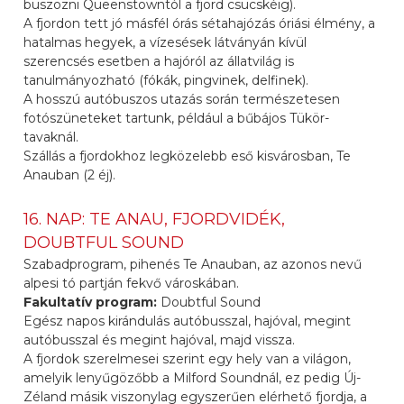
buszozni Queenstowntól a fjord csücskéig).
A fjordon tett jó másfél órás sétahajózás óriási élmény, a
hatalmas hegyek, a vízesések látványán kívül
szerencsés esetben a hajóról az állatvilág is
tanulmányozható (fókák, pingvinek, delfinek).
A hosszú autóbuszos utazás során természetesen
fotószüneteket tartunk, például a bűbájos Tükör-
tavaknál.
Szállás a fjordokhoz legközelebb eső kisvárosban, Te
Anauban (2 éj).
16. NAP: TE ANAU, FJORDVIDÉK,
DOUBTFUL SOUND
Szabadprogram, pihenés Te Anauban, az azonos nevű
alpesi tó partján fekvő városkában.
Fakultatív program:
Doubtful Sound
Egész napos kirándulás autóbusszal, hajóval, megint
autóbusszal és megint hajóval, majd vissza.
A fjordok szerelmesei szerint egy hely van a világon,
amelyik lenyűgözőbb a Milford Soundnál, ez pedig Új-
Zéland másik viszonylag egyszerűen elérhető fjordja, a