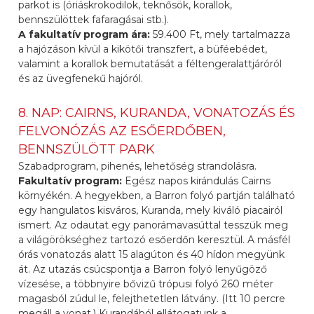
parkot is (óriáskrokodilok, teknősök, korallok,
bennszülöttek fafaragásai stb.).
A fakultatív program ára:
59.400 Ft, mely tartalmazza
a hajózáson kívül a kikötői transzfert, a büféebédet,
valamint a korallok bemutatását a féltengeralattjáróról
és az üvegfenekű hajóról.
8. NAP: CAIRNS, KURANDA, VONATOZÁS ÉS
FELVONÓZÁS AZ ESŐERDŐBEN,
BENNSZÜLÖTT PARK
Szabadprogram, pihenés, lehetőség strandolásra.
Fakultatív program:
Egész napos kirándulás Cairns
környékén. A hegyekben, a Barron folyó partján található
egy hangulatos kisváros, Kuranda, mely kiváló piacairól
ismert. Az odautat egy panorámavasúttal tesszük meg
a világörökséghez tartozó esőerdőn keresztül. A másfél
órás vonatozás alatt 15 alagúton és 40 hídon megyünk
át. Az utazás csúcspontja a Barron folyó lenyűgöző
vízesése, a többnyire bővizű trópusi folyó 260 méter
magasból zúdul le, felejthetetlen látvány. (Itt 10 percre
megáll a vonat.) Kurandából ellátogatunk a