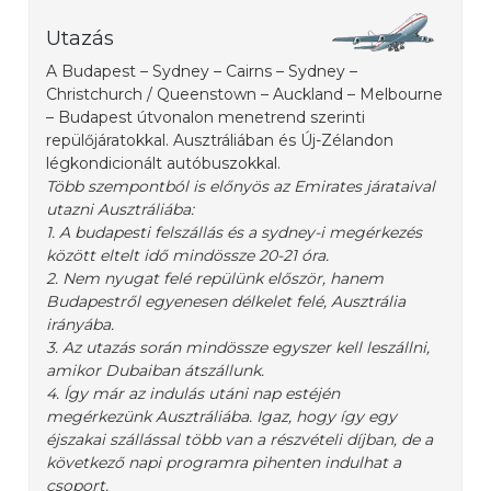
Utazás
A Budapest – Sydney – Cairns – Sydney –
Christchurch / Queenstown – Auckland – Melbourne
– Budapest útvonalon menetrend szerinti
repülőjáratokkal. Ausztráliában és Új-Zélandon
légkondicionált autóbuszokkal.
Több szempontból is előnyös az Emirates járataival
utazni Ausztráliába:
1. A budapesti felszállás és a sydney-i megérkezés
között eltelt idő mindössze 20-21 óra.
2. Nem nyugat felé repülünk először, hanem
Budapestről egyenesen délkelet felé, Ausztrália
irányába.
3. Az utazás során mindössze egyszer kell leszállni,
amikor Dubaiban átszállunk.
4. Így már az indulás utáni nap estéjén
megérkezünk Ausztráliába. Igaz, hogy így egy
éjszakai szállással több van a részvételi díjban, de a
következő napi programra pihenten indulhat a
csoport.