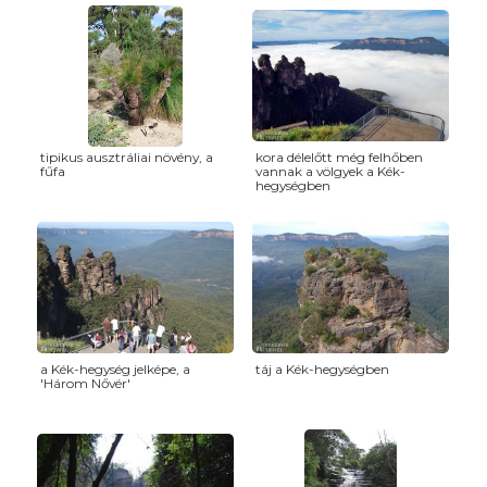
tipikus ausztráliai növény, a
kora délelőtt még felhőben
fűfa
vannak a völgyek a Kék-
hegységben
a Kék-hegység jelképe, a
táj a Kék-hegységben
'Három Nővér'