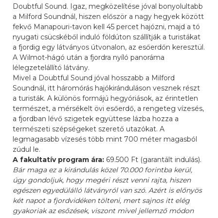
Doubtful Sound. Igaz, megközelítése jóval bonyolultabb
a Milford Soundnál, hiszen először a nagy hegyek között
fekvő Manapouri-tavon kell 45 percet hajózni, majd a tó
nyugati csücskéből induló földúton szállítják a turistákat
a fjordig egy látványos útvonalon, az esőerdőn keresztül.
A Wilmot-hágó után a fjordra nyíló panoráma
lélegzetelállító látvány.
Mivel a Doubtful Sound jóval hosszabb a Milford
Soundnál, itt háromórás hajókiránduláson vesznek részt
a turisták. A különös formájú hegyóriások, az érintetlen
természet, a mérsékelt övi esőerdő, a rengeteg vízesés,
a fjordban lévő szigetek együttese lázba hozza a
természeti szépségeket szerető utazókat. A
legmagasabb vízesés több mint 700 méter magasból
zúdul le.
A fakultatív program ára:
69.500 Ft (garantált indulás).
Bár maga ez a kirándulás közel 70.000 forintba kerül,
úgy gondoljuk, hogy megéri részt venni rajta, hiszen
egészen egyedülálló látványról van szó. Azért is előnyös
két napot a fjordvidéken tölteni, mert sajnos itt elég
gyakoriak az esőzések, viszont mivel jellemző módon