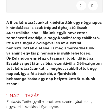
A II-es körutazásunkat kibővítettük egy négynapos
kirándulással a szubtrópusi éghajlatú Észak-
Ausztráliába, ahol Földünk egyik nevezetes
természeti csodája, a Nagy-korallzátony található.
Itt a dzsungel élővilágával és az ausztrál
bennszülöttek életével is megismerkedhetünk,
valamint egy kis pihenésre is nyílik lehetőség.
Új-Zélandon ennél az utazásnál több idő jut az
Északi-sziget látnivalóira, ezenkívül a Déli-szigeten
tett körutazásunkat is meghosszabbítottuk egy
nappal, így a fő attrakció, a fjordvidék
bebarangolására egy nap helyett kettőt tudunk
szánni.
1. NAP: UTAZÁS
Elutazás Ferihegyről menetrend szerinti járatokkal,
egyszeri átszállással Sydneybe.