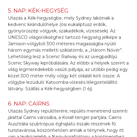
5. NAP: KÉK-HEGYSÉG
Utazás a Kék-hegységbe, mely Sydney lakóinak a
kedvenc kirándulóhelye (ősi eukaliptusz erdők,
gyönyörűszép völgyek, szakadékok, vízesések). Az
UNESCO világörökséghez tartozó hegység jelképe a
Jamison-völgyből 300 méteres magasságba nyúló
három egymás melletti sziklatömb, a „Három Nővér”.
Lehetőség lesz a Scenic Railway és az üvegpadlójú
Scenic Skyway kipróbálására. Az előbbi a helyiek szerint a
világ legmeredekebb vasúti pályája, az utóbbi pedig egy
közel 300 méter mély völgy két oldalát köti össze. A
völgybe lezúduló Katoomba-vízesés lélegzetelállító
látvány. Szállás a Kék-hegységben (1 éj).
6. NAP: CAIRNS
Utazás Sydney repülőterére, repülés menetrend szerinti
járattal Cairns városába, a Korall-tenger partjára. Cairns
Ausztrália szubtrópusi éghajlatú északi részének fő
turistavárosa, köszönhetően annak a ténynek, hogy itt
van a legközelebb a Nagy-korallzátony a kontinenshez.