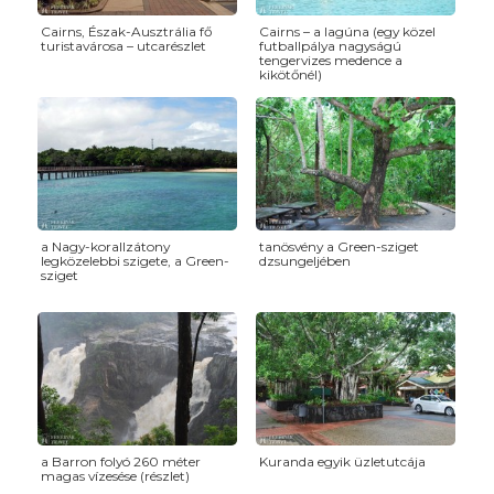
Cairns, Észak-Ausztrália fő
Cairns – a lagúna (egy közel
turistavárosa – utcarészlet
futballpálya nagyságú
tengervizes medence a
kikötőnél)
a Nagy-korallzátony
tanösvény a Green-sziget
legközelebbi szigete, a Green-
dzsungeljében
sziget
a Barron folyó 260 méter
Kuranda egyik üzletutcája
magas vízesése (részlet)