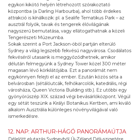
egykori kikötő helyén létrehozott szórakoztató
központba (a Darling Harbourba), ahol több érdekes
attrakció is kínálkozik: pl. a Sealife Tematikus Park – az
ausztrál folyók, tavak és tengerek élővilágának
nagyszerű bemutatása, vagy ellátogathatnak a közeli
Tengerészeti Múzeumba.
Sokak szerint a Port Jackson-öböl partján elterülő
Sydney a világ legszebb fekvésű nagyvárosa. Csodálatos
fekvéséről utasaink is meggyőződhetnek, amikor
délután felmegyünk a Sydney Tower közel 300 méter
magasan lévő körkilátójába. Ezt a panorámát nem
egykönnyen felejti el az ember. Ezután közös séta a
belvárosban (sétálóutcák, felhőkarcolók, katedrális, régi
városháza, Queen Victoria Building stb.). Ez utóbbi egy
gyönyörűszép XIX. század végi bevásárlóközpont. Végül
egy sétát teszünk a Királyi Botanikus Kertben, ami kiváló
alkalom Ausztrália különleges növényvilágával való
ismerkedésre.
12. NAP: ARTHUR-HÁGÓ PANORÁMAÚTJA
Délelőtt elutazás Sydneyből Új-Zéland Déli-szigetére.