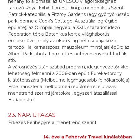
néhány fő állomása: az UNESCO világörökséghez
tartozó Royal Exhibition Building; a neogótikus Szent
Patrick-katedrális; a Fitzroy Gardens (egy gyönyörűszép
park, benne a Cook’s Cottage, Ausztrália legrégibb
épülete); az Olimpiai negyed; a XXII. századot idéző
Federation tér; a Botanikus kert a világháborús
emlékművel, mely az ókori világ hét csodája közé
tartozó Halikarnasszoszi mauzóleum mintájára épült; az
Albert Park, ahol a Forma-1-es autóversenyeket tartják
stb.
A városnézés után szabad program, idegenvezetőnkkel
lehetőség felmenni a 2006-ban épült Eureka-torony
kilátóteraszára (Melbourne legmagasabb felhőkarcolója).
Este transzfer a melbourne-i repülőtérre, elutazás
menetrend szerinti járatokkal, egyszeri átszállással
Budapestre.
23. NAP: UTAZÁS
Érkezés Ferihegyre a menetrend szerint.
14. éve a Fehérvár Travel kínálatában