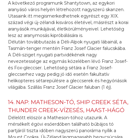
A következő programunk Shantytown, az egykori
aranyásó város helyén létrehozott nagyszerű skanzen.
Utasaink itt megismerkedhetnek egyrészt egy XIX.
század végi új-zélandi kisváros életével, másrészt a korai
aranyásók munkájával, életkörülményeivel. Lehetőség
lesz az aranymosás kipróbálására is.
Délután továbbutazás a Déli-Alpok nyugati lábainál, a
Tasmán-tenger mentén Franz Josef Glacier falucskába.
A Déli-sziget nyugati partvidékének nagy
nevezetessége az egymás közelében lévő Franz Josef-
és Fox-gleccser. Lehetőség sétára a Franz Josef-
gleccserhez vagy pedig jó idő esetén fakultatív
helikopteres sétarepülésre a gleccserek és hegyóriások
világába. Szállás Franz Josef Glacier faluban (1 éj).
14. NAP: MATHESON-TÓ, SHIP CREEK SÉTA,
THUNDER CREEK-VÍZESÉS, HAAST-HÁGÓ
Délelőtt először a Matheson-tóhoz utazunk. A
mérsékelt égövi esőerdőben található bűbájos tó
partjáról tiszta időben nagyszerű panoráma nyílik a
Mount Cookra, Új-Zéland legmagasabb hegycsúcsára