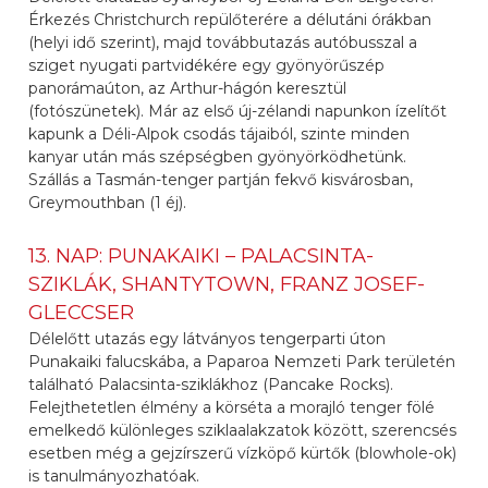
Érkezés Christchurch repülőterére a délutáni órákban
(helyi idő szerint), majd továbbutazás autóbusszal a
sziget nyugati partvidékére egy gyönyörűszép
panorámaúton, az Arthur-hágón keresztül
(fotószünetek). Már az első új-zélandi napunkon ízelítőt
kapunk a Déli-Alpok csodás tájaiból, szinte minden
kanyar után más szépségben gyönyörködhetünk.
Szállás a Tasmán-tenger partján fekvő kisvárosban,
Greymouthban (1 éj).
13. NAP: PUNAKAIKI – PALACSINTA-
SZIKLÁK, SHANTYTOWN, FRANZ JOSEF-
GLECCSER
Délelőtt utazás egy látványos tengerparti úton
Punakaiki falucskába, a Paparoa Nemzeti Park területén
található Palacsinta-sziklákhoz (Pancake Rocks).
Felejthetetlen élmény a körséta a morajló tenger fölé
emelkedő különleges sziklaalakzatok között, szerencsés
esetben még a gejzírszerű vízköpő kürtők (blowhole-ok)
is tanulmányozhatóak.