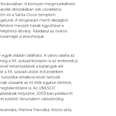
iai fővárosában. A könnyen megmunkálható
barokk időszakában sok csodálatos
 dóm és a Santa Croce-templom.
ogatunk. A tengerpart menti síkságból
i fehérre meszelt házak együttese a
elejthető látvány. Ráadásul az óváros
orámáját is élvezhetjük.
gyik oldalán található. A város valaha az
 még a XX. század közepén is az emberek jó
lamivel tehetősebbek a barlangok elé
t a XX. század utolsó évtizedeiben
urisztikai attrakciói közé tartozik.
 utasaink az itt élők egykori életéről,
 megtekintésére is. Az UNESCO
gatásának helyszíne, 2003-ban például itt
el ezelőtti Jeruzsálem valószínűleg
svárosba, Martina Francába. Közös séta,