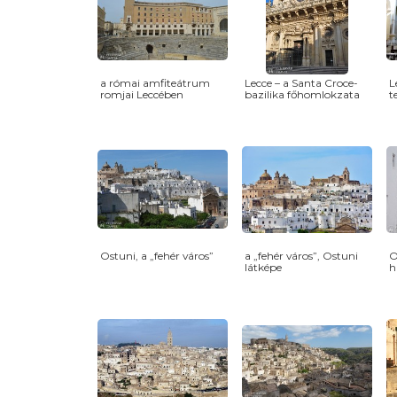
a római amfiteátrum
Lecce – a Santa Croce-
L
romjai Leccében
bazilika főhomlokzata
t
Ostuni, a „fehér város”
a „fehér város”, Ostuni
O
látképe
h