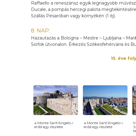
Raffaello a reneszánsz egyik legnagyobb művésze
Ducale, a pompás hercegi palota megtekintésére, 
Szállás Pesaróban vagy környékén (1 éj).
8. NAP:
Hazautazás a Bologna – Mestre – Ljubljana – Mari
Siófok útvonalon. Érkezés Székesfehérvárra és Bu
15. éve fo
a Monte Sant'Angelo-i
a Monte Sant'Angelo-i
M
erőd egy részlete
erőd egy részlete
S
b