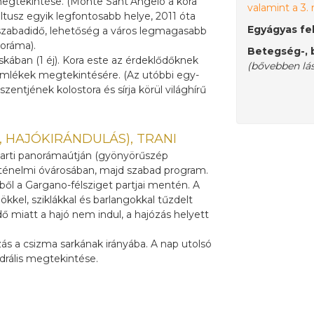
megtekintése. (Monte Sant’Angelo a kora
valamint a 3.
ltusz egyik legfontosabb helye, 2011 óta
Egyágyas fel
 szabadidő, lehetőség a város legmagasabb
oráma).
Betegség-, b
kában (1 éj). Kora este az érdeklődőknek
(bővebben lá
 emlékek megtekintésére. (Az utóbbi egy-
entjének kolostora és sírja körül világhírű
E, HAJÓKIRÁNDULÁS), TRANI
rparti panorámaútján (gyönyörűszép
rténelmi óvárosában, majd szabad program.
éből a Gargano-félsziget partjai mentén. A
ökkel, sziklákkal és barlangokkal tűzdelt
dő miatt a hajó nem indul, a hajózás helyett
ás a csizma sarkának irányába. A nap utolsó
drális megtekintése.