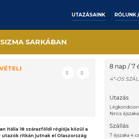
UTAZÁSAINK
RÓLUNK 
CSIZMA SARKÁBAN
8 nap / 7 
VÉTELI
4*-OS SZÁ
Utazás
Légkondicioná
Nincs éjszaka
Szállás
n Itália 18 szárazföldi régiója közül a
7 éjszaka 4 c
 utazók ritkán jutnak el Olaszország