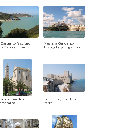
 Gargano-félsziget
Vieste, a Gargano-
ziklás tengerpartja
félsziget gyöngyszeme
rani román kori
Trani tengerpartja a
aredrálisa
várral