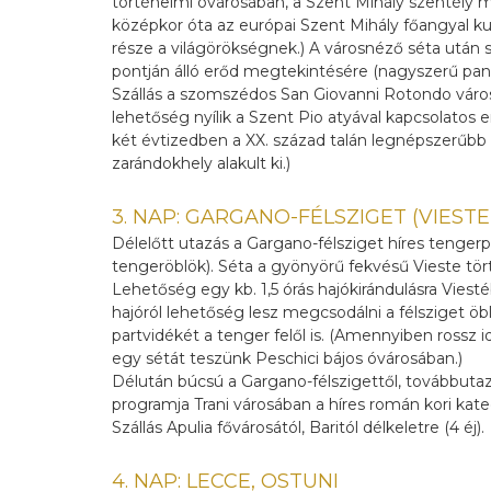
történelmi óvárosában, a Szent Mihály szentély 
középkor óta az európai Szent Mihály főangyal ku
része a világörökségnek.) A városnéző séta után
pontján álló erőd megtekintésére (nagyszerű pan
Szállás a szomszédos San Giovanni Rotondo város
lehetőség nyílik a Szent Pio atyával kapcsolatos
két évtizedben a XX. század talán legnépszerűbb sz
zarándokhely alakult ki.)
3. NAP: GARGANO-FÉLSZIGET (VIEST
Délelőtt utazás a Gargano-félsziget híres tenge
tengeröblök). Séta a gyönyörű fekvésű Vieste tö
Lehetőség egy kb. 1,5 órás hajókirándulásra Viest
hajóról lehetőség lesz megcsodálni a félsziget öbl
partvidékét a tenger felől is. (Amennyiben rossz i
egy sétát teszünk Peschici bájos óvárosában.)
Délután búcsú a Gargano-félszigettől, továbbutaz
programja Trani városában a híres román kori kate
Szállás Apulia fővárosától, Baritól délkeletre (4 éj).
4. NAP: LECCE, OSTUNI