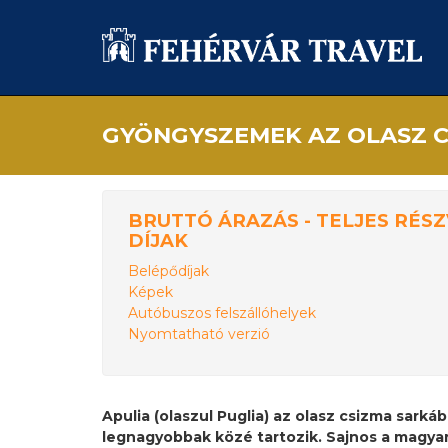
GYÖNGYSZEMEK AZ OLASZ 
BRUTTÓ ÁRAZÁS - TELJES RÉSZ
DÍJAK
Belépődíjak
Képek
Autóbuszos felszállóhelyek
Nyomtatható verzió
Apulia (olaszul Puglia) az olasz csizma sarkába
legnagyobbak közé tartozik. Sajnos a magyar