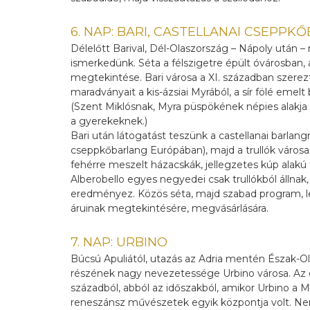
6. NAP: BARI, CASTELLANAI CSEPP
Délelőtt Barival, Dél-Olaszország – Nápoly után 
ismerkedünk. Séta a félszigetre épült óvárosban, a
megtekintése. Bari városa a XI. században szere
maradványait a kis-ázsiai Myrából, a sír fölé emelt
(Szent Miklósnak, Myra püspökének népies alakja
a gyerekeknek.)
Bari után látogatást teszünk a castellanai barlan
cseppkőbarlang Európában), majd a trullók városa, 
fehérre meszelt házacskák, jellegzetes kúp alakú 
Alberobello egyes negyedei csak trullókból állna
eredményez. Közös séta, majd szabad program, 
áruinak megtekintésére, megvásárlására.
7. NAP: URBINO
Búcsú Apuliától, utazás az Adria mentén Észak-Olas
részének nagy nevezetessége Urbino városa. Az ó
századból, abból az időszakból, amikor Urbino a M
reneszánsz művészetek egyik központja volt. Nem