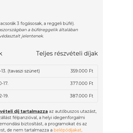
acsorák 3 fogásosak, a reggeli büfé).
szországban a büféreggelik általában
édasztalt jelentenek.
k
Teljes részvételi díjak
-13. (tavaszi szünet)
359.000 Ft
0-17.
377.000 Ft
2-19.
387.000 Ft
vételi díj tartalmazza
az autóbuszos utazást,
zállást félpanzióval, a helyi idegenforgalmi
lemondási biztosítást, a programokat és az
st, de nem tartalmazza a
belépődíjakat,