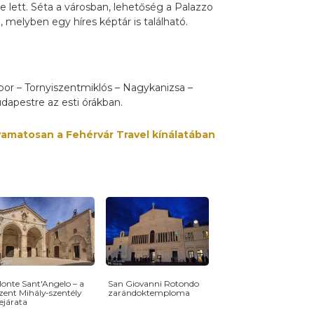
 lett. Séta a városban, lehetőség a Palazzo
melyben egy híres képtár is található.
bor – Tornyiszentmiklós – Nagykanizsa –
dapestre az esti órákban.
lyamatosan a Fehérvár Travel kínálatában
onte Sant'Angelo – a
San Giovanni Rotondo
zent Mihály-szentély
zarándoktemploma
ejárata