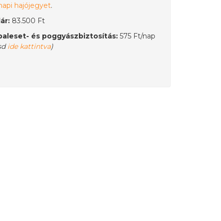
 napi hajójegyet
.
ár:
83.500 Ft
aleset- és poggyászbiztosítás:
575 Ft/nap
sd
ide kattintva
)