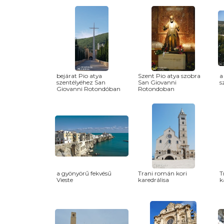
bejárat Pio atya
Szent Pio atya szobra
a
szentélyéhez San
San Giovanni
s
Giovanni Rotondóban
Rotondoban
a gyönyörű fekvésű
Trani román kori
T
Vieste
karedrálisa
k