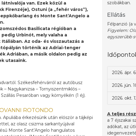
szobákban.
látnivalója van. Ezek közül a
 Firenzéje), Ostuni (a „fehér város”),
Ellátás
i cseppkőbarlang és Monte Sant’Angelo a
n.
Félpanzió (a v
zomszédos Basilicata régióban a
Figyelem: Ola
 pedig Urbinót, mely valaha a
egyszerűbb sv
Itáliában. Az oda- és visszautazás a
utópályán történik az Adriai-tenger
Időponto
ék Adriában, a másik oldalon pedig az
k utasaink.
2026. ápr. 6
udvartól. Székesfehérvárról az autóbusz
2026. jún. 1
ófok – Nagykanizsa – Tornyiszentmiklós –
 Szállás Pesaróban vagy környékén (1 éj).
2026. okt. 1
GIOVANNI ROTONDO
A teljes rész
. Apuliába érkezésünk után először a tájképi
a 7 éjszakai s
el, az olasz csizma sarkantyújával
adókat, az út
kvésű Monte Sant’Angelo hangulatos
idegenvezeté