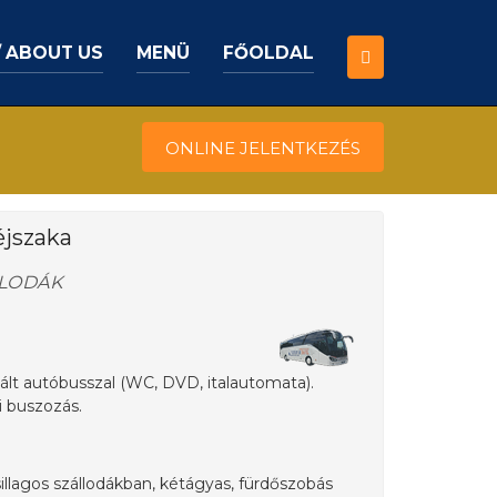
/ ABOUT US
MENÜ
FŐOLDAL
ONLINE JELENTKEZÉS
éjszaka
LLODÁK
lt autóbusszal (WC, DVD, italautomata).
i buszozás.
sillagos szállodákban, kétágyas, fürdőszobás