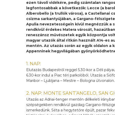
ezen távoli vidékére, pedig számtalan rangos 
legfontosabbak a következők: Lecce (a barokk
Alberobello (a trullók városa), a Castellana
csizma sarkantyújában, a Gargano-félszigete
Apulia nevezetességein kívül megnézzük a s
rendkívül érdekes Matera városát, hazaútban
reneszánsz művészetek egyik központja volt 
magyar utazók által ritkán használt A14-es a
mentén. Az utazás során az egyik oldalon a k
Appenninek hegyvilágában gyönyörködhetne
1. NAP:
Elutazás Budapestről reggel 5.30-kor a Déli pálya
6.30-kor indul a Piac téri parkolóból. Utazás a Si
Maribor – Ljubljana – Mestre – Bologna útvonalon.
2. NAP: MONTE SANT’ANGELO, SAN 
Utazás az Adriai-tenger mentén délkeleti irányban
szépségekben rendkívül gazdag Gargano-félszigett
ismerkedünk. Séta a hegytetőre épült, pazar fe