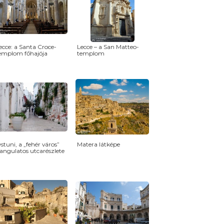
ecce: a Santa Croce-
Lecce – a San Matteo-
emplom főhajója
templom
stuni, a „fehér város”
Matera látképe
angulatos utcarészlete