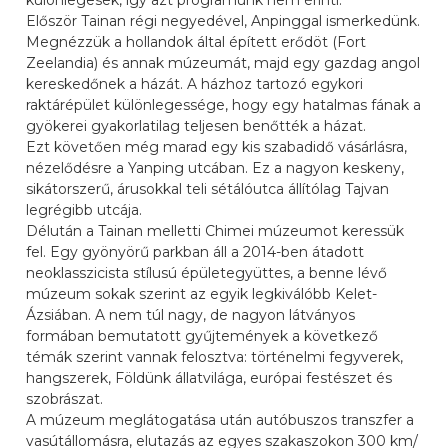
különlegesek, így azt programunk nem érinti.
Először Tainan régi negyedével, Anpinggal ismerkedünk.
Megnézzük a hollandok által épített erődöt (Fort
Zeelandia) és annak múzeumát, majd egy gazdag angol
kereskedőnek a házát. A házhoz tartozó egykori
raktárépület különlegessége, hogy egy hatalmas fának a
gyökerei gyakorlatilag teljesen benőtték a házat.
Ezt követően még marad egy kis szabadidő vásárlásra,
nézelődésre a Yanping utcában. Ez a nagyon keskeny,
sikátorszerű, árusokkal teli sétálóutca állítólag Tajvan
legrégibb utcája.
Délután a Tainan melletti Chimei múzeumot keressük
fel. Egy gyönyörű parkban áll a 2014-ben átadott
neoklasszicista stílusú épületegyüttes, a benne lévő
múzeum sokak szerint az egyik legkiválóbb Kelet-
Ázsiában. A nem túl nagy, de nagyon látványos
formában bemutatott gyűjtemények a következő
témák szerint vannak felosztva: történelmi fegyverek,
hangszerek, Földünk állatvilága, európai festészet és
szobrászat.
A múzeum meglátogatása után autóbuszos transzfer a
vasútállomásra, elutazás az egyes szakaszokon 300 km/