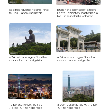
kabinos felvonó Ngong Ping
buddhista istenségek szobrai
faluba, Lantau szigetén
Lantau szigetén, háttérben a
Po Lin buddhista kolostor
a 34 méter magas Buddha
a 34 méter magas Buddha
szobor Lantau szigetén
szobor Lantau szigetén
Tajpej esti fényei, balra a
a bambusznád alakú „Taipei
„Taipei 101” felhőkarcoló
101” felhőkarcoló