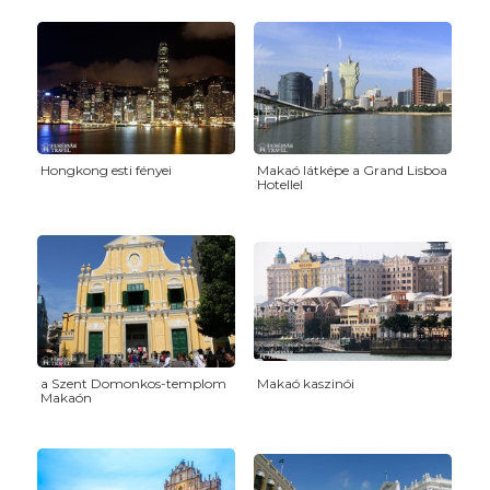
Hongkong esti fényei
Makaó látképe a Grand Lisboa
Hotellel
a Szent Domonkos-templom
Makaó kaszinói
Makaón