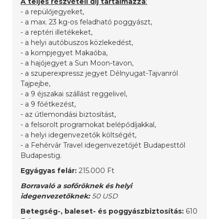
A teljes részvételi díj tartalmazza
:
- a repülőjegyeket,
- a max. 23 kg-os feladható poggyászt,
- a reptéri illetékeket,
- a helyi autóbuszos közlekedést,
- a kompjegyet Makaóba,
- a hajójegyet a Sun Moon-tavon,
- a szuperexpressz jegyet Délnyugat-Tajvanról
Tajpejbe,
- a 9 éjszakai szállást reggelivel,
- a 9 főétkezést,
- az útlemondási biztosítást,
- a felsorolt programokat belépődíjakkal,
- a helyi idegenvezetők költségét,
- a Fehérvár Travel idegenvezetőjét Budapesttől
Budapestig.
Egyágyas felár:
215.000 Ft
Borravaló a sofőröknek és helyi
idegenvezetőknek:
50 USD
Betegség-, baleset- és poggyászbiztosítás:
610