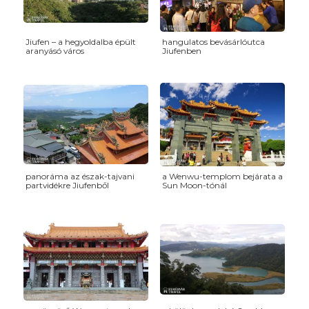
Jiufen – a hegyoldalba épült
hangulatos bevásárlóutca
aranyásó város
Jiufenben
panoráma az észak-tajvani
a Wenwu-templom bejárata a
partvidékre Jiufenből
Sun Moon-tónál