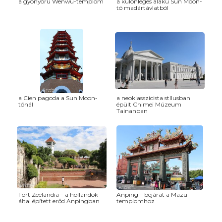
a gyönyörű Wenwu-templom
a különleges alakú Sun Moon-
tó madártávlatból
a Cien pagoda a Sun Moon-
a neoklasszicista stílusban
tónál
épült Chimei Múzeum
Tainanban
Fort Zeelandia – a hollandok
Anping – bejárat a Mazu
által épített erőd Anpingban
templomhoz