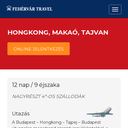
HONGKONG, MAKAÓ, TAJVAN
ONLINE JELENTKEZÉS
12 nap / 9 éjszaka
NAGYRÉSZT 4*-OS SZÁLLODÁK
Utazás
A Budapest – Hongkong – Tajpej – Budapest