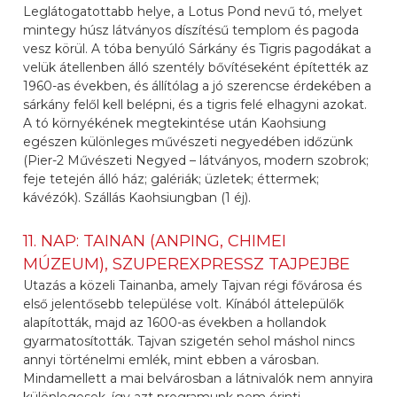
Leglátogatottabb helye, a Lotus Pond nevű tó, melyet
mintegy húsz látványos díszítésű templom és pagoda
vesz körül. A tóba benyúló Sárkány és Tigris pagodákat a
velük átellenben álló szentély bővítéseként építették az
1960-as években, és állítólag a jó szerencse érdekében a
sárkány felől kell belépni, és a tigris felé elhagyni azokat.
A tó környékének megtekintése után Kaohsiung
egészen különleges művészeti negyedében időzünk
(Pier-2 Művészeti Negyed – látványos, modern szobrok;
feje tetején álló ház; galériák; üzletek; éttermek;
kávézók). Szállás Kaohsiungban (1 éj).
11. NAP: TAINAN (ANPING, CHIMEI
MÚZEUM), SZUPEREXPRESSZ TAJPEJBE
Utazás a közeli Tainanba, amely Tajvan régi fővárosa és
első jelentősebb települése volt. Kínából áttelepülők
alapították, majd az 1600-as években a hollandok
gyarmatosították. Tajvan szigetén sehol máshol nincs
annyi történelmi emlék, mint ebben a városban.
Mindamellett a mai belvárosban a látnivalók nem annyira