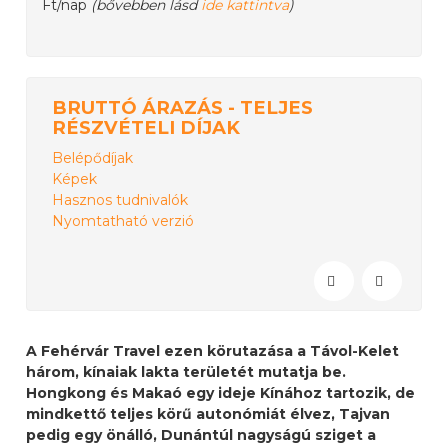
Ft/nap
(bővebben lásd
ide kattintva
)
BRUTTÓ ÁRAZÁS - TELJES
RÉSZVÉTELI DÍJAK
Belépődíjak
Képek
Hasznos tudnivalók
Nyomtatható verzió
A Fehérvár Travel ezen körutazása a Távol-Kelet
három, kínaiak lakta területét mutatja be.
Hongkong és Makaó egy ideje Kínához tartozik, de
mindkettő teljes körű autonómiát élvez, Tajvan
pedig egy önálló, Dunántúl nagyságú sziget a