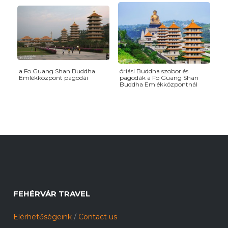
a Fo Guang Shan Buddha
óriási Buddha szobor és
Emlékközpont pagodái
pagodák a Fo Guang Shan
Buddha Emlékközpontnál
FEHÉRVÁR TRAVEL
Elérhetőségeink
/
Contact us