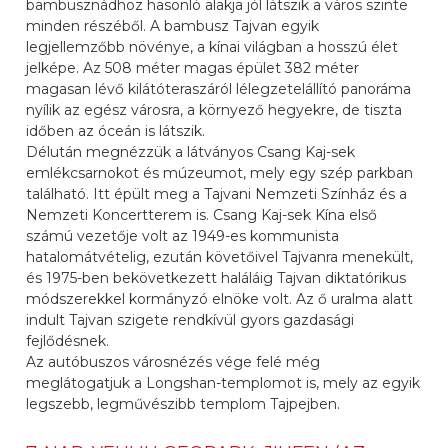
bambusznádhoz hasonló alakja jól látszik a város szinte
minden részéből. A bambusz Tajvan egyik
legjellemzőbb növénye, a kínai világban a hosszú élet
jelképe. Az 508 méter magas épület 382 méter
magasan lévő kilátóteraszáról lélegzetelállító panoráma
nyílik az egész városra, a környező hegyekre, de tiszta
időben az óceán is látszik.
Délután megnézzük a látványos Csang Kaj-sek
emlékcsarnokot és múzeumot, mely egy szép parkban
található. Itt épült meg a Tajvani Nemzeti Színház és a
Nemzeti Koncertterem is. Csang Kaj-sek Kína első
számú vezetője volt az 1949-es kommunista
hatalomátvételig, ezután követőivel Tajvanra menekült,
és 1975-ben bekövetkezett haláláig Tajvan diktatórikus
módszerekkel kormányzó elnöke volt. Az ő uralma alatt
indult Tajvan szigete rendkívül gyors gazdasági
fejlődésnek.
Az autóbuszos városnézés vége felé még
meglátogatjuk a Longshan-templomot is, mely az egyik
legszebb, legművészibb templom Tajpejben.