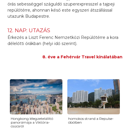
órás sebességgel száguldó szuperexpresszel a tajpeji
repülőtérre, ahonnan késő este egyszeri átszállással
utazunk Budapestre.
12. NAP: UTAZÁS
Érkezés a Liszt Ferenc Nemzetközi Repülőtérre a kora
délelőtti órákban (helyi idő szerint).
8. éve a Fehérvár Travel kínálatában
Hongkong lélegzetelállító
homokos strand a Repulse-
panorámája a Viktória-
öbölben
csúcsról