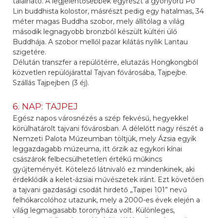
található. A legjelentősebbek egyrészt a gyönyörű Po
Lin buddhista kolostor, másrészt pedig egy hatalmas, 34
méter magas Buddha szobor, mely állítólag a világ
második legnagyobb bronzból készült kültéri ülő
Buddhája. A szobor mellől pazar kilátás nyílik Lantau
szigetére.
Délután transzfer a repülőtérre, elutazás Hongkongból
közvetlen repülőjárattal Tajvan fővárosába, Tajpejbe.
Szállás Tajpejben (3 éj).
6. NAP: TAJPEJ
Egész napos városnézés a szép fekvésű, hegyekkel
körülhatárolt tajvani fővárosban. A délelőtt nagy részét a
Nemzeti Palota Múzeumban töltjük, mely Ázsia egyik
leggazdagabb múzeuma, itt őrzik az egykori kínai
császárok felbecsülhetetlen értékű műkincs
gyűjteményét. Kötelező látnivaló ez mindenkinek, aki
érdeklődik a kelet-ázsiai művészetek iránt. Ezt követően
a tajvani gazdasági csodát hirdető „Taipei 101” nevű
felhőkarcolóhoz utazunk, mely a 2000-es évek elején a
világ legmagasabb toronyháza volt. Különleges,