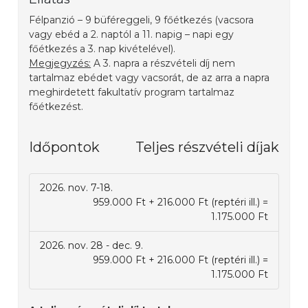
Félpanzió – 9 büféreggeli, 9 főétkezés (vacsora
vagy ebéd a 2. naptól a 11. napig – napi egy
főétkezés a 3. nap kivételével).
Megjegyzés:
A 3. napra a részvételi díj nem
tartalmaz ebédet vagy vacsorát, de az arra a napra
meghirdetett fakultatív program tartalmaz
főétkezést.
Időpontok
Teljes részvételi díjak
2026. nov. 7-18.
959.000 Ft + 216.000 Ft (reptéri ill.) =
1.175.000 Ft
2026. nov. 28 - dec. 9.
959.000 Ft + 216.000 Ft (reptéri ill.) =
1.175.000 Ft