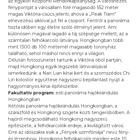
az egykori Központi Rendőrkapitányság. A városnézés
fénypontját a városállam fölé magasodó 552 méter
magas Viktória-csúcs jelenti, ahova a „Peak Tram”
elnevezésű siklóval jut fel a csoport. Fentről a panoráma
tiszta időben egy életre szóló élményt jelent. Ami
különösen magával ragadó a táj szépsége mellett, az a
számtalan felhőkarcoló látványa. Hongkongban több
mint 1300 db 100 méternél magasabb toronyház
található, sehol máshol nincs ennyi a világon.
Délután fotószünetet tartunk a Viktória öböl partján,
majd Hongkong egyik legszebb látnivalójával
ismerkedünk: a Nan Lian kínai kert és a szomszédos Chi
Lin kolostor együttese nagyszerű bepillantást nyújt a
hagyományos kínai építészetbe.
Fakultatív program:
esti panoráma hajókirándulás
Hongkongban
Kétórás panoráma hajókirándulás Hongkongban, a
szárazföld és Hongkong szigete közti tengeröbölben. A
hajóról megcsodálható Hongkong nagyszerű
építészete, a felhőkarcolók erdeje, a kivilágított város.
Erre az időszakra esik a „Fények szimfóniája” nevű fény-
és lézershow. Hongkong felhőkarcolói minden este 10