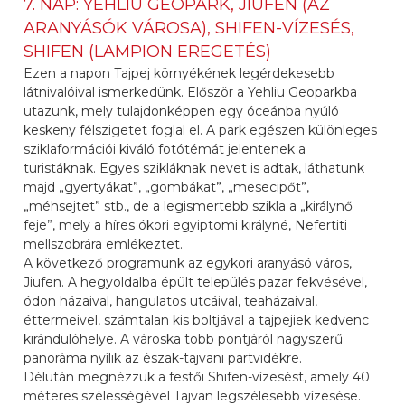
7. NAP: YEHLIU GEOPARK, JIUFEN (AZ
ARANYÁSÓK VÁROSA), SHIFEN-VÍZESÉS,
SHIFEN (LAMPION EREGETÉS)
Ezen a napon Tajpej környékének legérdekesebb
látnivalóival ismerkedünk. Először a Yehliu Geoparkba
utazunk, mely tulajdonképpen egy óceánba nyúló
keskeny félszigetet foglal el. A park egészen különleges
sziklaformációi kiváló fotótémát jelentenek a
turistáknak. Egyes szikláknak nevet is adtak, láthatunk
majd „gyertyákat”, „gombákat”, „mesecipőt”,
„méhsejtet” stb., de a legismertebb szikla a „királynő
feje”, mely a híres ókori egyiptomi királyné, Nefertiti
mellszobrára emlékeztet.
A következő programunk az egykori aranyásó város,
Jiufen. A hegyoldalba épült település pazar fekvésével,
ódon házaival, hangulatos utcáival, teaházaival,
éttermeivel, számtalan kis boltjával a tajpejiek kedvenc
kirándulóhelye. A városka több pontjáról nagyszerű
panoráma nyílik az észak-tajvani partvidékre.
Délután megnézzük a festői Shifen-vízesést, amely 40
méteres szélességével Tajvan legszélesebb vízesése.