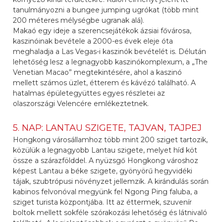
tanulmányozni a bungee jumping ugrókat (több mint
200 méteres mélységbe ugranak alá).
Makaó egy ideje a szerencsejátékok ázsiai fővárosa,
kaszinóinak bevétele a 2000-es évek eleje óta
meghaladja a Las Vegas-i kaszinók bevételét is. Délután
lehetőség lesz a legnagyobb kaszinókomplexum, a „The
Venetian Macao” megtekintésére, ahol a kaszinó
mellett számos üzlet, étterem és kávézó található. A
hatalmas épületegyüttes egyes részletei az
olaszországi Velencére emlékeztetnek.
5. NAP: LANTAU SZIGETE, TAJVAN, TAJPEJ
Hongkong városállamhoz több mint 200 sziget tartozik,
közülük a legnagyobb Lantau szigete, melyet híd köt
össze a szárazfölddel. A nyüzsgő Hongkong városhoz
képest Lantau a béke szigete, gyönyörű hegyvidéki
tájak, szubtrópusi növényzet jellemzik. A kirándulás során
kabinos felvonóval megyünk fel Ngong Ping faluba, a
sziget turista központjába. Itt az éttermek, szuvenír
boltok mellett sokféle szórakozási lehetőség és látnivaló