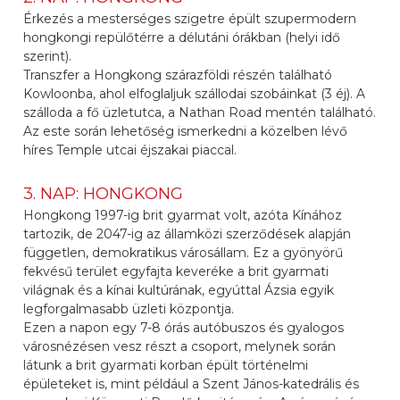
Érkezés a mesterséges szigetre épült szupermodern
hongkongi repülőtérre a délutáni órákban (helyi idő
szerint).
Transzfer a Hongkong szárazföldi részén található
Kowloonba, ahol elfoglaljuk szállodai szobáinkat (3 éj). A
szálloda a fő üzletutca, a Nathan Road mentén található.
Az este során lehetőség ismerkedni a közelben lévő
híres Temple utcai éjszakai piaccal.
3. NAP: HONGKONG
Hongkong 1997-ig brit gyarmat volt, azóta Kínához
tartozik, de 2047-ig az államközi szerződések alapján
független, demokratikus városállam. Ez a gyönyörű
fekvésű terület egyfajta keveréke a brit gyarmati
világnak és a kínai kultúrának, egyúttal Ázsia egyik
legforgalmasabb üzleti központja.
Ezen a napon egy 7-8 órás autóbuszos és gyalogos
városnézésen vesz részt a csoport, melynek során
látunk a brit gyarmati korban épült történelmi
épületeket is, mint például a Szent János-katedrális és