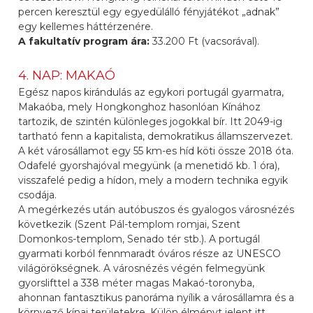
percen keresztül egy egyedülálló fényjátékot „adnak”
egy kellemes háttérzenére.
A fakultatív program ára:
33.200 Ft (vacsorával).
4. NAP: MAKAÓ
Egész napos kirándulás az egykori portugál gyarmatra,
Makaóba, mely Hongkonghoz hasonlóan Kínához
tartozik, de szintén különleges jogokkal bír. Itt 2049-ig
tartható fenn a kapitalista, demokratikus államszervezet.
A két városállamot egy 55 km-es híd köti össze 2018 óta.
Odafelé gyorshajóval megyünk (a menetidő kb. 1 óra),
visszafelé pedig a hídon, mely a modern technika egyik
csodája.
A megérkezés után autóbuszos és gyalogos városnézés
következik (Szent Pál-templom romjai, Szent
Domonkos-templom, Senado tér stb.). A portugál
gyarmati korból fennmaradt óváros része az UNESCO
világörökségnek. A városnézés végén felmegyünk
gyorslifttel a 338 méter magas Makaó-toronyba,
ahonnan fantasztikus panoráma nyílik a városállamra és a
környező kínai területekre. Külön élményt jelent itt