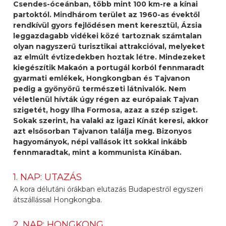
Csendes-óceánban, több mint 100 km-re a kínai
partoktól. Mindhárom terület az 1960-as évektől
rendkívül gyors fejlődésen ment keresztül, Ázsia
leggazdagabb vidékei közé tartoznak számtalan
olyan nagyszerű turisztikai attrakcióval, melyeket
az elmúlt évtizedekben hoztak létre. Mindezeket
kiegészítik Makaón a portugál korból fennmaradt
gyarmati emlékek, Hongkongban és Tajvanon
pedig a gyönyörű természeti látnivalók. Nem
véletlenül hívták úgy régen az európaiak Tajvan
szigetét, hogy Ilha Formosa, azaz a szép sziget.
Sokak szerint, ha valaki az igazi Kínát keresi, akkor
azt elsősorban Tajvanon találja meg. Bizonyos
hagyományok, népi vallások itt sokkal inkább
fennmaradtak, mint a kommunista Kínában.
1. NAP: UTAZÁS
A kora délutáni órákban elutazás Budapestről egyszeri
átszállással Hongkongba.
2. NAP: HONGKONG