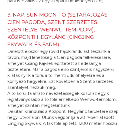
park is. Szállás az egyik tóparti üdülőhelyen (2 éj).
9. NAP: SUN MOON-TÓ (SÉTAHAJÓZÁS,
CIEN PAGODA, SZENT SZERZETES
SZENTÉLYE, WENWU-TEMPLOM),
KÖZPONTI HEGYLÁNC (CINGJING
SKYWALK ÉS FARM)
Délelőtt először egy rövid hajókirándulást teszünk a
tavon, majd lehetőség a Cien pagoda felkeresésére,
amelyet Csang Kaj-sek építtetett az édesanyja
tiszteletére. Már a pagoda első szintjéről is nagyszerű
kilátás nyílik a tóra, a tó menti üdülőhelyekre és a
környező hegyekre. Ezt követően a Szent Szerzetes
szentélyét nézzük meg.
A tó körül található nevezetességek közül az egyik
leglátványosabb a tó fölé emelkedő Wenwu-templom,
amelyet szintén megtekintünk.
Délután kirándulás a Központi Hegylánc területére szép
hegyi útvonalon. Utunk végpontja a 2017-ben átadott
Cingjing Skywalk. A fák fölé épített, 1200 méter hosszú