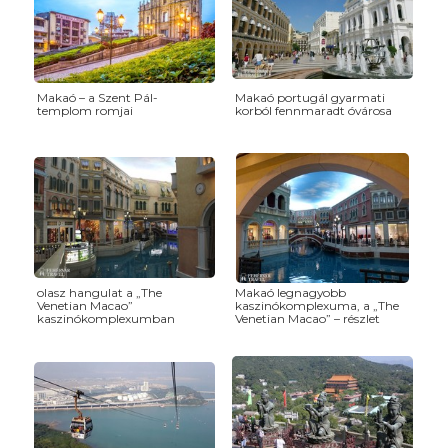
Makaó – a Szent Pál-
Makaó portugál gyarmati
templom romjai
korból fennmaradt óvárosa
olasz hangulat a „The
Makaó legnagyobb
Venetian Macao”
kaszinókomplexuma, a „The
kaszinókomplexumban
Venetian Macao” – részlet