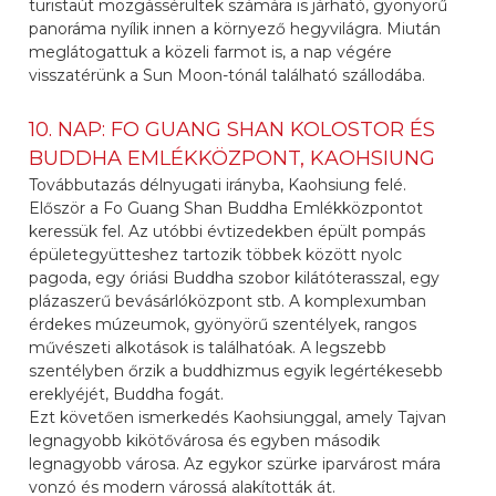
turistaút mozgássérültek számára is járható, gyönyörű
panoráma nyílik innen a környező hegyvilágra. Miután
meglátogattuk a közeli farmot is, a nap végére
visszatérünk a Sun Moon-tónál található szállodába.
10. NAP: FO GUANG SHAN KOLOSTOR ÉS
BUDDHA EMLÉKKÖZPONT, KAOHSIUNG
Továbbutazás délnyugati irányba, Kaohsiung felé.
Először a Fo Guang Shan Buddha Emlékközpontot
keressük fel. Az utóbbi évtizedekben épült pompás
épületegyütteshez tartozik többek között nyolc
pagoda, egy óriási Buddha szobor kilátóterasszal, egy
plázaszerű bevásárlóközpont stb. A komplexumban
érdekes múzeumok, gyönyörű szentélyek, rangos
művészeti alkotások is találhatóak. A legszebb
szentélyben őrzik a buddhizmus egyik legértékesebb
ereklyéjét, Buddha fogát.
Ezt követően ismerkedés Kaohsiunggal, amely Tajvan
legnagyobb kikötővárosa és egyben második
legnagyobb városa. Az egykor szürke iparvárost mára
vonzó és modern várossá alakították át.