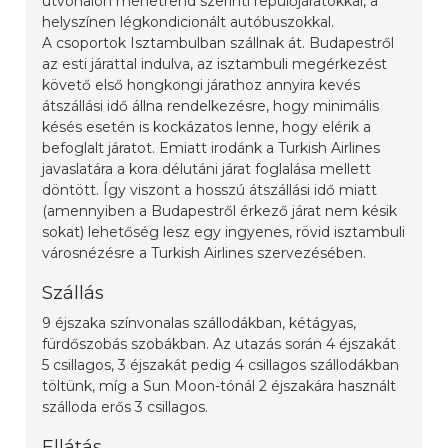
útvonalon menetrend szerinti repülőjáratokkal, a
helyszínen légkondicionált autóbuszokkal.
A csoportok Isztambulban szállnak át. Budapestről
az esti járattal indulva, az isztambuli megérkezést
követő első hongkongi járathoz annyira kevés
átszállási idő állna rendelkezésre, hogy minimális
késés esetén is kockázatos lenne, hogy elérik a
befoglalt járatot. Emiatt irodánk a Turkish Airlines
javaslatára a kora délutáni járat foglalása mellett
döntött. Így viszont a hosszú átszállási idő miatt
(amennyiben a Budapestről érkező járat nem késik
sokat) lehetőség lesz egy ingyenes, rövid isztambuli
városnézésre a Turkish Airlines szervezésében.
Szállás
9 éjszaka színvonalas szállodákban, kétágyas,
fürdőszobás szobákban. Az utazás során 4 éjszakát
5 csillagos, 3 éjszakát pedig 4 csillagos szállodákban
töltünk, míg a Sun Moon-tónál 2 éjszakára használt
szálloda erős 3 csillagos.
Ellátás