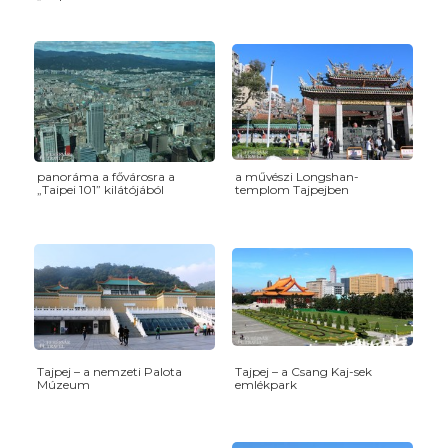
panoráma a fővárosra a
a művészi Longshan-
„Taipei 101” kilátójából
templom Tajpejben
Tajpej – a nemzeti Palota
Tajpej – a Csang Kaj-sek
Múzeum
emlékpark