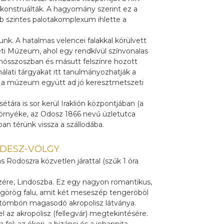
rekonstruálták. A hagyomány szerint ez a
b szintes palotakomplexum ihlette a
zunk. A hatalmas velencei falakkal körülvett
ti Múzeum, ahol egy rendkívül színvonalas
a Knósszoszban és másutt felszínre hozott
álati tárgyakat itt tanulmányozhatják a
s a múzeum együtt ad jó keresztmetszeti
ra is sor kerül Iraklión központjában (a
 környéke, az Odosz 1866 nevű üzletutca
an térünk vissza a szállodába.
OUDESZ-VÖLGY
ás Rodoszra közvetlen járattal (szűk 1 óra
zére, Lindoszba. Ez egy nagyon romantikus,
ló görög falu, amit két meseszép tengeröböl
atömbön magasodó akropolisz látványa.
 az akropolisz (fellegvár) megtekintésére.