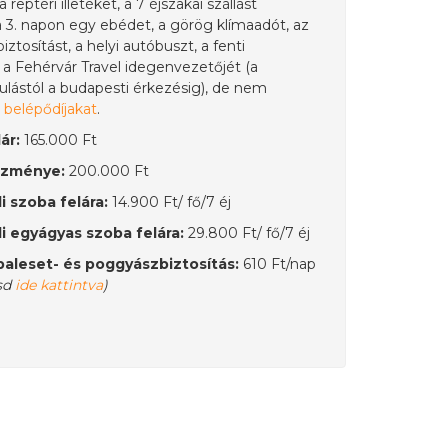
 a reptéri illetéket, a 7 éjszakai szállást
 a 3. napon egy ebédet, a görög klímaadót, az
ztosítást, a helyi autóbuszt, a fenti
a Fehérvár Travel idegenvezetőjét (a
ulástól a budapesti érkezésig), de nem
a
belépődíjakat
.
ár:
165.000 Ft
ezménye:
200.000 Ft
i szoba felára:
14.900 Ft/ fő/7 éj
i egyágyas szoba felára:
29.800 Ft/ fő/7 éj
aleset- és poggyászbiztosítás:
610 Ft/nap
sd
ide kattintva
)