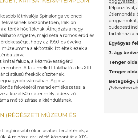
ZIGET, KRITSA, KERA-TEMPLOM,
poggyásszal
,
félpanzióval,
útlemondási bi
ekesebb látnivalója Spinalonga velencei
programokat, 
, fekvésének köszönhetően, Iraklión
budapesti ind
lni a török hódítóknak. Áthajózás a nagy
tartalmazza 
lálható szigetre, majd séta a romos erőd és
bbi érdekessége, hogy az 1950-es évekig
Egyágyas fel
múzeummá alakították. Itt éltek ezek a
3. ágy kedv
ténba zárva.
t krétai faluba, a kézművességéről
Tenger oldal
remben. A falu mellett található a kis XIII.
Tenger oldal
ci stílusú freskók díszítenek.
k legnagyobb városában, Agiosz
Betegség-, b
különös fekvéséről marad emlékezetes: a
(bővebben lá
sze a közel 50 méter mély, édesvizű
noráma méltó zárása a kirándulásnak.
IÓN (RÉGÉSZETI MÚZEUM ÉS
et leghíresebb ókori ásatási területének, a
k. A minószi civilizáció központját a XIX–