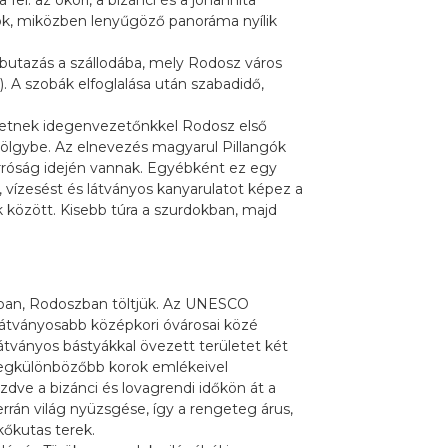
fel: az ókori, a bizánci és a johannita
k, miközben lenyűgöző panoráma nyílik
butazás a szállodába, mely Rodosz város
). A szobák elfoglalása után szabadidő,
ehetnek idegenvezetőnkkel Rodosz első
völgybe. Az elnevezés magyarul Pillangók
orróság idején vannak. Egyébként ez egy
 vízesést és látványos kanyarulatot képez a
ák között. Kisebb túra a szurdokban, majd
ában, Rodoszban töltjük. Az UNESCO
látványosabb középkori óvárosai közé
látványos bástyákkal övezett területet két
a legkülönbözőbb korok emlékeivel
zdve a bizánci és lovagrendi időkön át a
rrán világ nyüzsgése, így a rengeteg árus,
ökőkutas terek.