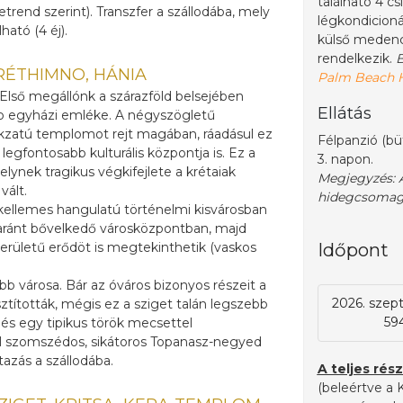
található 4 cs
trend szerint). Transzfer a szállodába, mely
légkondicioná
ható (4 éj).
külső medencé
rendelkezik.
B
 RÉTHIMNO, HÁNIA
Palm Beach H
 Első megállónk a szárazföld belsejében
Ellátás
abb egyházi emléke. A négyszögletű
zatú templomot rejt magában, ráadásul ez
Félpanzió (bü
 legfontosabb kulturális központja is. Ez a
3. napon.
lynek tragikus végkifejlete a krétaiak
Megjegyzés: A
ált.
hidegcsomago
 kellemes hangulatú történelmi kisvárosban
yaránt bővelkedő városközpontban, majd
területű erődöt is megtekinthetik (vaskos
Időpont
b városa. Bár az óváros bizonyos részeit a
2026. szept.
sztították, mégis ez a sziget talán legszebb
594
l és egy tipikus török mecsettel
zel szomszédos, sikátoros Topanasz-negyed
tazás a szállodába.
A teljes rész
(beleértve a K