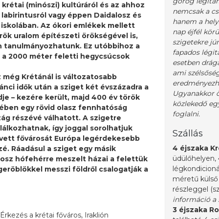
görög légitár
 krétai (minószi) kultúráról és az ahhoz
nemcsak a cs
 labirintusról vagy éppen Daidalosz és
hanem a helysz
 iskolában. Az ókori emlékek mellett
nap éjfél körü
örök uralom építészeti örökségével is,
szigetekre jú
 tanulmányozhatunk. Ez utóbbihoz a
fapados légit
 a 2000 méter feletti hegycsúcsok
esetben drágá
ami szélsőség
 még Krétánál is változatosabb
eredményezhe
ánci idők után a sziget két évszázadra a
Ugyanakkor ö
dje – kezére került, majd 400 év török
közlekedő egy
elében egy rövid olasz fennhatóság
foglalni.
ág részévé válhatott. A szigetre
álkozhatnak, így joggal sorolhatjuk
Szállás
lvett fővárosát Európa legérdekesebb
4 éjszaka Kr
zé. Ráadásul a sziget egy másik
üdülőhelyen, 
dosz hófehérre meszelt házai a felettük
légkondicioná
eröblökkel messzi földről csalogatják a
méretű külső
részleggel (s
információ a 
3 éjszaka R
Érkezés a krétai főváros, Iraklión