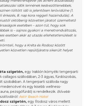
saság menetrendjével (és athéni átszállással)
atlakozási idők lennének kedvezőtlenebbek,
ínen töltött idő is jelentősen lerövidülne (1.
li érkezés, 8. nap kora reggeli hazaindulás). A
niustól októberig közvetlen járatot üzemeltető
ársaságok esetében – azon túl, hogy sok
bbak is – sajnos gyakori a menetrendváltozás,
es esetben akár az utazás ellehetetlenülését is
ti.
römteli, hogy a Kréta és Rodosz között
etlen közvetlen repülőjáratra sikerült helyet
éta szigetén,
egy Iraklión környéki tengerparti
4 csillagos szállodában, 2-3 ágyas, fürdőszobás,
lt szobákban. A tengerparti szálloda nagy
 medencével és egy kisebb wellness-
zauna, pezsgőfürdő) is rendelkezik.
Bővebb
szállodáról:
Astir Beach Hotel
odosz szigetén,
egy Rodosz város mellett