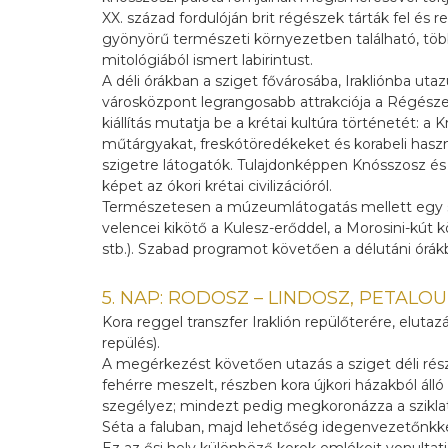
XX. század fordulóján brit régészek tárták fel és 
gyönyörű természeti környezetben található, töb
mitológiából ismert labirintust.
A déli órákban a sziget fővárosába, Irakliónba uta
városközpont legrangosabb attrakciója a Régésze
kiállítás mutatja be a krétai kultúra történetét: 
műtárgyakat, freskótöredékeket és korabeli haszn
szigetre látogatók. Tulajdonképpen Knósszosz é
képet az ókori krétai civilizációról.
Természetesen a múzeumlátogatás mellett egy sétá
velencei kikötő a Kulesz-erőddel, a Morosini-kút
stb.). Szabad programot követően a délutáni órákb
5. NAP: RODOSZ – LINDOSZ, PETAL
Kora reggel transzfer Iraklión repülőterére, elutaz
repülés).
A megérkezést követően utazás a sziget déli rés
fehérre meszelt, részben kora újkori házakból ál
szegélyez; mindezt pedig megkoronázza a szikl
Séta a faluban, majd lehetőség idegenvezetőnkkel