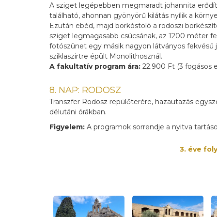
A sziget legépebben megmaradt johannita erődít
található, ahonnan gyönyörű kilátás nyílik a körn
Ezután ebéd, majd borkóstoló a rodoszi borkészí
sziget legmagasabb csúcsának, az 1200 méter felet
fotószünet egy másik nagyon látványos fekvésű 
sziklaszirtre épült Monolithosznál.
A fakultatív program ára:
22.900 Ft (3 fogásos e
8. NAP: RODOSZ
Transzfer Rodosz repülőterére, hazautazás egysze
délutáni órákban.
Figyelem:
A programok sorrendje a nyitva tartás
3. éve fo