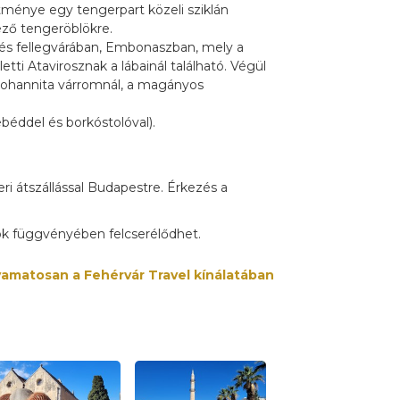
ménye egy tengerpart közeli sziklán
yező tengeröblökre.
tés fellegvárában, Embonaszban, mely a
ti Atavirosznak a lábainál található. Végül
johannita várromnál, a magányos
béddel és borkóstolóval).
ri átszállással Budapestre. Érkezés a
ok függvényében felcserélődhet.
lyamatosan a Fehérvár Travel kínálatában