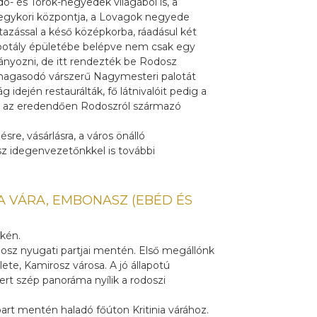
dó- és Török-negyedek világából is, a
d egykori központja, a Lovagok negyede
utazással a késő középkorba, ráadásul két
otály épületébe belépve nem csak egy
nyozni, de itt rendezték be Rodosz
magasodó várszerű Nagymesteri palotát
 idején restaurálták, fő látnivalóit pedig a
és az eredendően Rodoszról származó
re, vásárlásra, a város önálló
z idegenvezetőnkkel is további
IA VÁRA, EMBONASZ (EBÉD ÉS
kén.
osz nyugati partjai mentén. Első megállónk
lete, Kamirosz városa. A jó állapotú
ert szép panoráma nyílik a rodoszi
art mentén haladó főúton Kritinia várához.