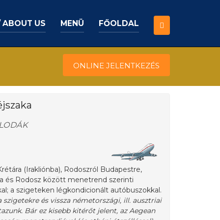
/ ABOUT US
MENÜ
FŐOLDAL
ONLINE JELENTKEZÉS
éjszaka
LLODÁK
rétára (Irakliónba), Rodoszról Budapestre,
a és Rodosz között menetrend szerinti
kal; a szigeteken légkondicionált autóbuszokkal.
szigetekre és vissza németországi, ill. ausztriai
tazunk. Bár ez kisebb kitérőt jelent, az Aegean