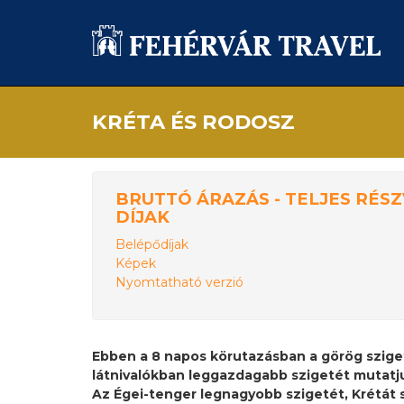
KRÉTA ÉS RODOSZ
BRUTTÓ ÁRAZÁS - TELJES RÉSZ
DÍJAK
Belépődíjak
Képek
Nyomtatható verzió
Ebben a 8 napos körutazásban a görög szige
látnivalókban leggazdagabb szigetét mutatj
Az Égei-tenger legnagyobb szigetét, Krétát s