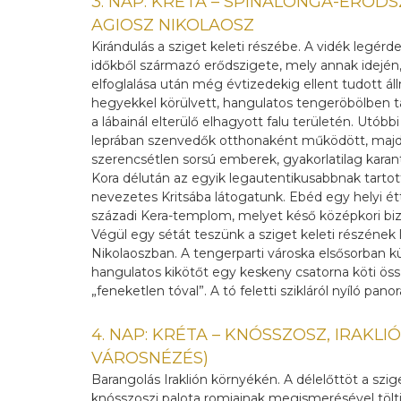
3. NAP: KRÉTA – SPINALONGA-ERŐDS
AGIOSZ NIKOLAOSZ
Kirándulás a sziget keleti részébe. A vidék legérd
időkből származó erődszigete, mely annak idején
elfoglalása után még évtizedekig ellent tudott ál
hegyekkel körülvett, hangulatos tengeröbölben ta
a lábainál elterülő elhagyott falu területén. Utó
leprában szenvedők otthonaként működött, majd 
szerencsétlen sorsú emberek, gyakorlatilag karan
Kora délután az egyik legautentikusabbnak tartot
nevezetes Kritsába látogatunk. Ebéd egy helyi étte
századi Kera-templom, melyet késő középkori bizán
Végül egy sétát teszünk a sziget keleti részéne
Nikolaoszban. A tengerparti városka elsősorban 
hangulatos kikötőt egy keskeny csatorna köti ös
„feneketlen tóval”. A tó feletti szikláról nyíló pa
4. NAP: KRÉTA – KNÓSSZOSZ, IRAKL
VÁROSNÉZÉS)
Barangolás Iraklión környékén. A délelőttöt a szig
knósszoszi palota romjainak megismerésével töltjü