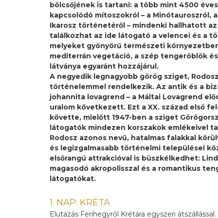
bölcsőjének is tartani: a több mint 4500 éves
kapcsolódó mítoszokról – a Minótauroszról, a
Ikarosz történetéről – mindenki hallhatott az
találkozhat az ide látogató a velencei és a t
melyeket gyönyörű természeti környezetben
mediterrán vegetáció, a szép tengeröblök és
látványa egyaránt hozzájárul.
A negyedik legnagyobb görög sziget, Rodosz
történelemmel rendelkezik. Az antik és a biz
johannita lovagrend – a Máltai Lovagrend elő
uralom következett. Ezt a XX. század első f
követte, mielőtt 1947-ben a sziget Görögorsz
látogatók mindezen korszakok emlékeivel tal
Rodosz azonos nevű, hatalmas falakkal körü
és legizgalmasabb történelmi települései kö
elsőrangú attrakcióval is büszkélkedhet: Lin
magasodó akropolisszal és a romantikus teng
látogatókat.
1. NAP: KRÉTA
Elutazás Ferihegyről Krétára egyszeri átszállással. 