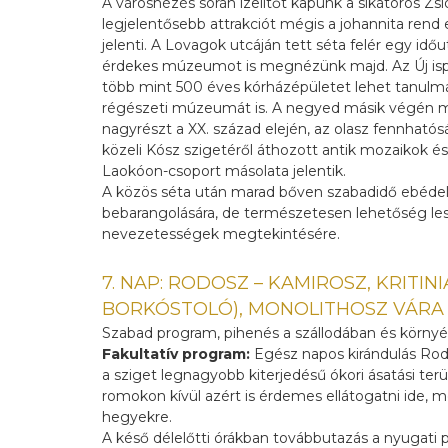
A városnézés során ízelítőt kapunk a sikátoros Zsi
legjelentősebb attrakciót mégis a johannita ren
jelenti. A Lovagok utcáján tett séta felér egy idő
érdekes múzeumot is megnézünk majd. Az Új isp
több mint 500 éves kórházépületet lehet tanulmá
régészeti múzeumát is. A negyed másik végén 
nagyrészt a XX. század elején, az olasz fennhatóság
közeli Kósz szigetéről áthozott antik mozaikok 
Laokóon-csoport másolata jelentik.
A közös séta után marad bőven szabadidő ebédelés
bebarangolására, de természetesen lehetőség les
nevezetességek megtekintésére.
7. NAP: RODOSZ – KAMIROSZ, KRITIN
BORKÓSTOLÓ), MONOLITHOSZ VÁRA
Szabad program, pihenés a szállodában és környé
Fakultatív program:
Egész napos kirándulás Rod
a sziget legnagyobb kiterjedésű ókori ásatási terü
romokon kívül azért is érdemes ellátogatni ide, m
hegyekre.
A késő délelőtti órákban továbbutazás a nyugati p