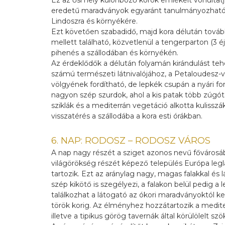
Ez az ősi hely különböző korok emlékeit vonultatja 
eredetű maradványok egyaránt tanulmányozható
Lindoszra és környékére.
Ezt követően szabadidő, majd kora délután továb
mellett található, közvetlenül a tengerparton (3 éj
pihenés a szállodában és környékén.
Az érdeklődők a délután folyamán kirándulást t
számú természeti látnivalójához, a Petaloudesz-
völgyének fordítható, de lepkék csupán a nyári f
nagyon szép szurdok, ahol a kis patak több zúgót,
sziklák és a mediterrán vegetáció alkotta kulissz
visszatérés a szállodába a kora esti órákban.
6. NAP: RODOSZ – RODOSZ VÁROS
A nap nagy részét a sziget azonos nevű főváros
világörökség részét képező település Európa leg
tartozik. Ezt az aránylag nagy, magas falakkal és 
szép kikötő is szegélyezi, a falakon belül pedig 
találkozhat a látogató az ókori maradványoktól ke
török korig. Az élményhez hozzátartozik a medite
illetve a tipikus görög tavernák által körülölelt sz