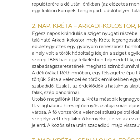
repülőterére a délutáni órákban (az előzetes mene
egy Iraklión környéki tengerparti üdülőhelyen talál
2. NAP: KRÉTA – ARKADI-KOLOSTOR,
Egész napos kirándulás a sziget nyugati részébe.
található Arkadi-kolostor, mely Kréta legrangos
épületegyüttes egy gyönyörű reneszánsz homlok
a hely volt a török hódoltság idején a sziget egyik
szerep 1866-ban egy felkelésben teljesedett ki, me
szabadságszeretetének megható szimbólumává v
A déli órákat Réthimnóban, egy félszigetre épült
töltjük. Séta a velencei és török emlékekben eg
szabadidő. Ezalatt az érdeklődők a hatalmas alap
falak, szép panoráma).
Utolsó megállónk Hánia, Kréta második legnagyob
II. világháború híres ejtőernyős csatája során elpu
városa. A fő vonzerőt a velencei stílusú palotákka
szegélyezett régi kikötő környéke, illetve az ez
jelenti. A közös séta után szabadidő, majd visszau