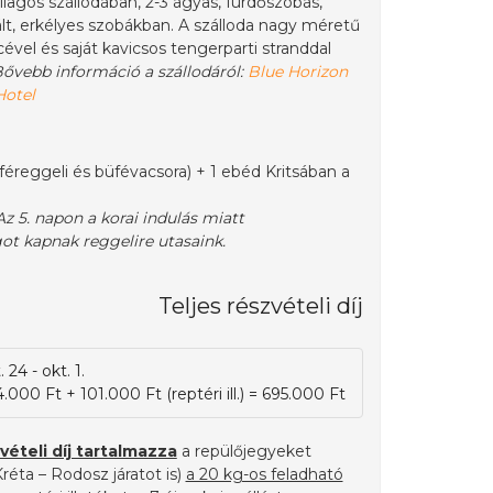
illagos szállodában, 2-3 ágyas, fürdőszobás,
lt, erkélyes szobákban. A szálloda nagy méretű
vel és saját kavicsos tengerparti stranddal
ővebb információ a szállodáról:
Blue Horizon
otel
féreggeli és büfévacsora) + 1 ebéd Kritsában a
z 5. napon a korai indulás miatt
t kapnak reggelire utasaink.
Teljes részvételi díj
 24 - okt. 1.
.000 Ft + 101.000 Ft (reptéri ill.) = 695.000 Ft
vételi díj tartalmazza
a repülőjegyeket
réta – Rodosz járatot is)
a 20 kg-os feladható