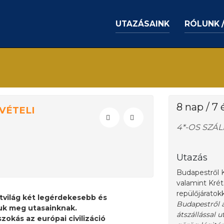
UTAZÁSAINK
RÓLUNK 
8 nap / 7 
VÉTELI
4*-OS SZÁ
Utazás
Budapestről K
valamint Krét
repülőjáratok
tvilág két legérdekesebb és
Budapestről a 
uk meg utasainknak.
átszállással u
zokás az európai civilizáció