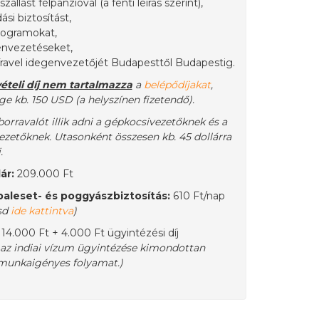
 szállást félpanzióval (a fenti leírás szerint),
si biztosítást,
programokat,
genvezetéseket,
Travel idegenvezetőjét Budapesttől Budapestig.
vételi díj nem tartalmazza
a
belépődíjakat
,
e kb. 150 USD (a helyszínen fizetendő).
borravalót illik adni a gépkocsivezetőknek és a
ezetőknek. Utasonként összesen kb. 45 dollárra
.
ár:
209.000 Ft
aleset- és poggyászbiztosítás:
610 Ft/nap
sd
ide kattintva
)
 14.000 Ft + 4.000 Ft ügyintézési díj
 az indiai vízum ügyintézése kimondottan
 munkaigényes folyamat.)