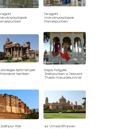
aragott
faragott
árványoszlopok
márványoszlopok
anakpurban
Ranakpurban
ülönleges építmények
bájos hölgyek
 Mandore-kertben
Jodhpurban a Jaswant
Thada mauzóleumnál
 Jodhpur fölé
az Umaid Bhawan