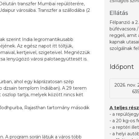
csillagos szi
élután transzfer Mumbai repülőterére,
daipur városába. Transzfer a szállodába (2
Ellátás
Félpanzió a 2.
büfévacsora /
reggeli, amit 
kak szerint India legromantikusabb
kapnak utasai
jének. Az egész napot itt töltjük,
szolgálnak fe
aival, kertjeivel, szigeteivel. Megnézzük
sa lenyűgöző városi palotaegyüttesét is.
Időpont
urban, ahol egy káprázatosan szép
2026. nov. 2
 dzsain templom Indiában). A 29 terem
635
szlop tartja, melyek között nincs két
ő Jodhpurba, Rajasthan tartomány második
A teljes rész
- a repülőjegy
- a 20 kg-os 
- a reptéri ill
- a helyi aut
. A program során látjuk a város több