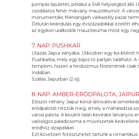
pompás épületét, például a 348 helyiségből álló
csodálatos fehér márvány mauzóleumot. A városn
monumentális Mehrangarh várkastély pazar terme
Délután kirándulás egy évszázadokkal ezelőtt el
az egykori uralkodók mauzóleumai most egy nagy
7. NAP: PUSHKAR
Utazás Jaipur irányába. Útközben egy kis kitérőt
Pushkarba, mely egy bájos tó partján található.
templom, hiszen a hinduizmus főistenének csak
Indiában.
Szállás Jaipurban (2 éj).
8. NAP: AMBER-ERŐDPALOTA, JAIPU
Először néhány Jaipur körüli látnivalóval ismerke
erődpalotát nézzük meg, amely a maharadzsa szék
városi palota. A kívülről talán kevésbé látványos
valóságos paradicsoma a művészetek kedvelőinek. A
erődhöz dzsipekkel.
Ezt követően fotószünetet tartunk a romantikus Ja