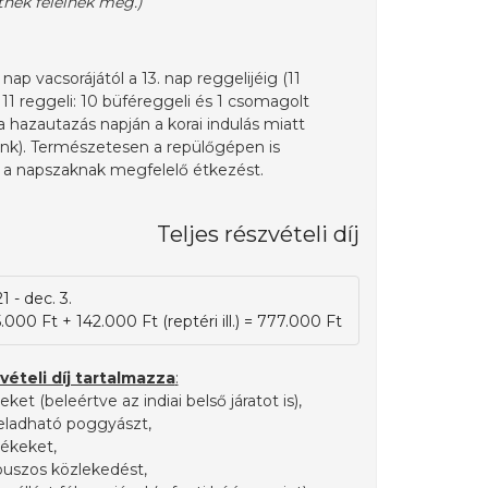
ntnek felelnek meg.)
 nap vacsorájától a 13. nap reggelijéig (11
 11 reggeli: 10 büféreggeli és 1 csomagolt
a hazautazás napján a korai indulás miatt
nk). Természetesen a repülőgépen is
l a napszaknak megfelelő étkezést.
Teljes részvételi díj
1 - dec. 3.
.000 Ft + 142.000 Ft (reptéri ill.) = 777.000 Ft
vételi díj tartalmazza
:
eket (beleértve az indiai belső járatot is),
feladható poggyászt,
etékeket,
óbuszos közlekedést,