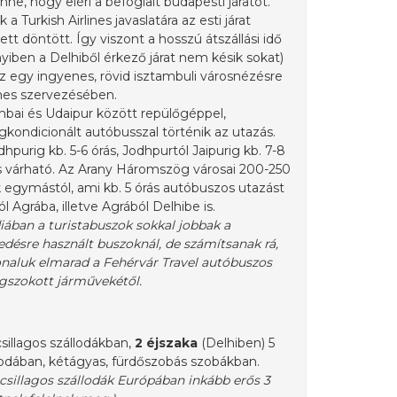
ne, hogy eléri a befoglalt budapesti járatot.
 a Turkish Airlines javaslatára az esti járat
ett döntött. Így viszont a hosszú átszállási idő
iben a Delhiből érkező járat nem késik sokat)
z egy ingyenes, rövid isztambuli városnézésre
lines szervezésében.
bai és Udaipur között repülőgéppel,
kondicionált autóbusszal történik az utazás.
hpurig kb. 5-6 órás, Jodhpurtól Jaipurig kb. 7-8
s várható. Az Arany Háromszög városai 200-250
egymástól, ami kb. 5 órás autóbuszos utazást
ól Agrába, illetve Agrából Delhibe is.
iában a turistabuszok sokkal jobbak a
ésre használt buszoknál, de számítsanak rá,
naluk elmarad a Fehérvár Travel autóbuszos
gszokott járművekétől.
sillagos szállodákban,
2 éjszaka
(Delhiben) 5
llodában, kétágyas, fürdőszobás szobákban.
 csillagos szállodák Európában inkább erős 3