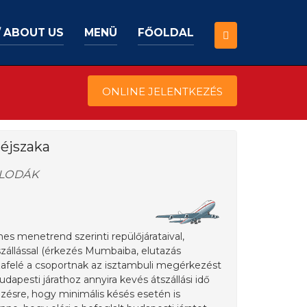
/ ABOUT US
MENÜ
FŐOLDAL
ONLINE JELENTKEZÉS
1 éjszaka
LLODÁK
ines menetrend szerinti repülőjárataival,
szállással (érkezés Mumbaiba, elutazás
zafelé a csoportnak az isztambuli megérkezést
dapesti járathoz annyira kevés átszállási idő
ezésre, hogy minimális késés esetén is