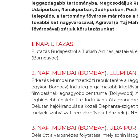
leggazdagabb tartományba. Megcsodáljuk Raj
Udaipurban, Ranakpurban, Jodhpurban, Pushk
település, a tartomány fővárosa már része a
további két nagyvárosával, Agrával (a Taj Maha
fővárosával) zárjuk körutazásunkat.
1. NAP: UTAZÁS
Elutazás Budapestről a Turkish Airlines járataival,
(Bombaybe).
2. NAP: MUMBAI (BOMBAY), ELEPHAN
Érkezés Mumbai nemzetközi repülőterére a reggel
egykori Bombay) India legforgalmasabb kikötőváro
filmiparának legnagyobb centruma (Bollywood). A 
leghíresebb épületeit az India-kaputól a monument
Délután hajókirándulás a közeli Elephanta-szige
melyek szobrászati remekműveket őriznek (UNESC
3. NAP: MUMBAI (BOMBAY), UDAIPUR
Délelőtt a városnézés folytatása, mely során láto