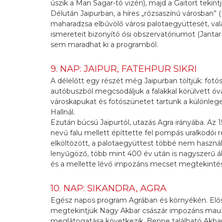
úszik a Man Sagar-tó vizén), majd a Gaitort tekin
Délután Jaipurban, a híres „rózsaszínű városba
maharadzsa elbűvölő városi palotaegyüttesét, valami
ismereteit bizonyító ősi obszervatóriumot (Janta
sem maradhat ki a programból.
9. NAP: JAIPUR, FATEHPUR SIKRI
A délelőtt egy részét még Jaipurban töltjük: fotó
autóbuszból megcsodáljuk a falakkal körülvett óvá
városkapukat és fotószünetet tartunk a különleges
Hallnál.
Ezután búcsú Jaipurtól, utazás Agra irányába. Az 
nevű falu mellett építtette fel pompás uralkodói 
elköltözött, a palotaegyüttest többé nem használt
lenyűgöző, több mint 400 év után is nagyszerű ál
és a mellette lévő impozáns mecset megtekintése 
10. NAP: SIKANDRA, AGRA
Egész napos program Agrában és környékén. Elő
megtekintjük Nagy Akbar császár impozáns mauz
meglátogatása következik. Benne található Akb