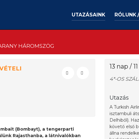
UTAZÁSAINK
RÓLUNK 
Z ARANY HÁROMSZÖG
13 nap / 1
VÉTELI
4*-OS SZÁ
Utazás
A Turkish Airl
isztambuli át
Delhiből). Ha
követő első bu
umbait (Bombayt), a tengerparti
állna rendelk
lünk Rajasthanba, a látnivalókban