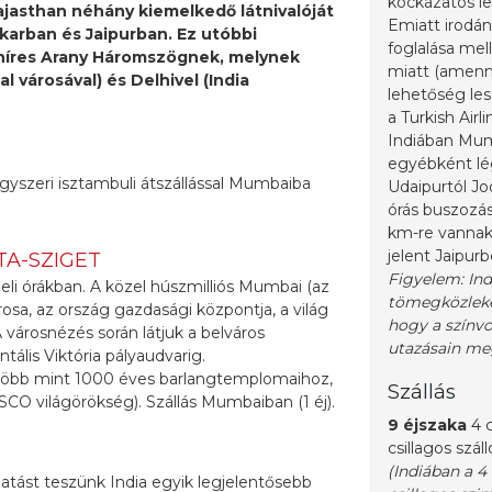
kockázatos len
asthan néhány kiemelkedő látnivalóját
Emiatt irodánk
arban és Jaipurban. Ez utóbbi
foglalása mell
 híres Arany Háromszögnek, melynek
miatt (amenny
l városával) és Delhivel (India
lehetőség les
a Turkish Air
Indiában Mum
egyébként lég
 egyszeri isztambuli átszállással Mumbaiba
Udaipurtól Jod
órás buszozá
km-re vannak 
jelent Jaipurb
TA-SZIGET
Figyelem: Ind
i órákban. A közel húszmilliós Mumbai (az
tömegközleked
sa, az ország gazdasági központja, a világ
hogy a színvo
városnézés során látjuk a belváros
utazásain me
ális Viktória pályaudvarig.
t több mint 1000 éves barlangtemplomaihoz,
Szállás
O világörökség). Szállás Mumbaiban (1 éj).
9 éjszaka
4 c
csillagos szá
(Indiában a 4
gatást teszünk India egyik legjelentősebb