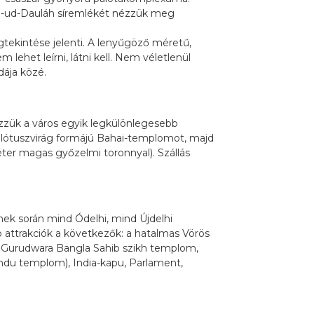
d-ud-Dauláh síremlékét nézzük meg
gtekintése jelenti. A lenyűgöző méretű,
ehet leírni, látni kell. Nem véletlenül
dája közé.
zzük a város egyik legkülönlegesebb
 lótuszvirág formájú Bahai-templomot, majd
ter magas győzelmi toronnyal). Szállás
ek során mind Ódelhi, mind Újdelhi
b attrakciók a következők: a hatalmas Vörös
, Gurudwara Bangla Sahib szikh templom,
du templom), India-kapu, Parlament,