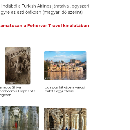
ndiából a Turkish Airlines járataival, egyszeri
gyre az esti órákban (magyar idő szerint).
lyamatosan a Fehérvár Travel kínálatában
aragos Shiva
Udaipur látképe a városi
ombormű Elephanta
palota együttessel
zigetén