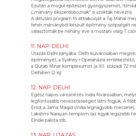
Ezután a mogul építészet gyöngyszemét, Itimá
(„márvány ékszerdoboznak” is szokták nevezni).
A délutáni program fő attrakcióját a Taj Mahal me
fehér márványból készült építmény szépségét nem l
választották be néhány éve a mostani világ 7 cso
11. NAP: DELHI
Utazás Delhi irányába. Delhi külvárosában megné
építményét, a Sydney-i Operaházra emlékeztető,
a Qutab Minar komplexumot (a XII. századi 72 mé
Delhiben (2 éj).
12. NAP: DELHI
Egész napos városnézés India fővárosában, melyn
legfontosabb nevezetességeit látni fogjuk. A főb
Erőd, a Jama Masjid (India legnagyobb mecsete)
Lakshmi Narayan-templom (az egyik legszebb hin
Elnöki palota stb.
13. NAP: UTAZÁS