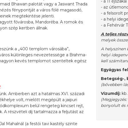
- a 11 éjszakai
 Umaid Bhawan palotát vagy a Jaswant Thada
- az útlemondá
ézés fénypontját a város fölé magasodó,
- a felsorolt 
inek megtekintése jelenti.
- a helyi ide
hagyott fővárosba, Mandoréba. A romok és
- a Fehérvár 
on szép kertben állnak.
A teljes rész
melyek összeg
 teszünk a „400 templom városába”,
A helyszínen 
 A város különleges nevezetessége a Brahma-
helyi idegenv
 nagyon kevés templomot szenteltek egész
kell számítani
Egyágyas fel
Betegség-, b
(bővebben lá
R
Vízumdíj:
kb.
dünk. Amberben azt a hatalmas XVI. századi
(Megjegyzés:
helye volt, mielőtt megépült a jaipuri
bonyolult és
 erődkomplexum belül rengeteg kincset rejt,
 részvételi díj tartalmazza a feljutást az
l Mahalnál (a festői tavi kastély szinte