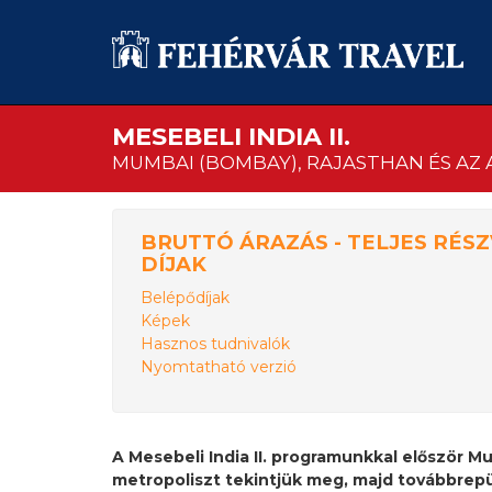
MESEBELI INDIA II.
MUMBAI (BOMBAY), RAJASTHAN ÉS A
BRUTTÓ ÁRAZÁS - TELJES RÉSZ
DÍJAK
Belépődíjak
Képek
Hasznos tudnivalók
Nyomtatható verzió
A Mesebeli India II. programunkkal először M
metropoliszt tekintjük meg, majd továbbrepü