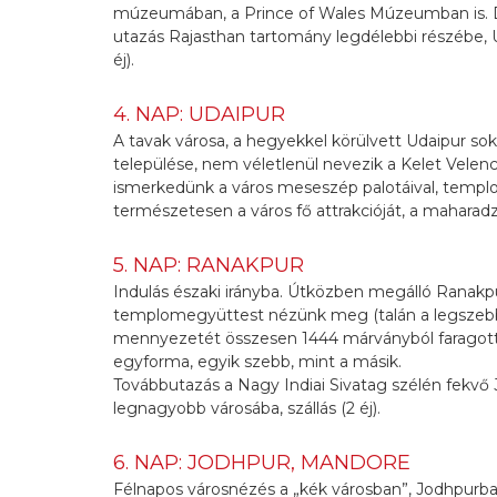
múzeumában, a Prince of Wales Múzeumban is. D
utazás Rajasthan tartomány legdélebbi részébe, U
éj).
4. NAP: UDAIPUR
A tavak városa, a hegyekkel körülvett Udaipur so
települése, nem véletlenül nevezik a Kelet Velencé
ismerkedünk a város meseszép palotáival, templom
természetesen a város fő attrakcióját, a maharadz
5. NAP: RANAKPUR
Indulás északi irányba. Útközben megálló Ranakp
templomegyüttest nézünk meg (talán a legszebb
mennyezetét összesen 1444 márványból faragott o
egyforma, egyik szebb, mint a másik.
Továbbutazás a Nagy Indiai Sivatag szélén fekv
legnagyobb városába, szállás (2 éj).
6. NAP: JODHPUR, MANDORE
Félnapos városnézés a „kék városban”, Jodhpurban