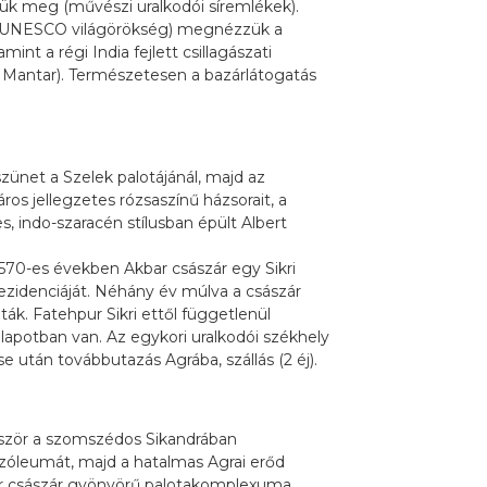
tjük meg (művészi uralkodói síremlékek).
n” (UNESCO világörökség) megnézzük a
nt a régi India fejlett csillagászati
r Mantar). Természetesen a bazárlátogatás
szünet a Szelek palotájánál, majd az
ros jellegzetes rózsaszínű házsorait, a
, indo-szaracén stílusban épült Albert
1570-es években Akbar császár egy Sikri
rezidenciáját. Néhány év múlva a császár
ák. Fatehpur Sikri ettől függetlenül
lapotban van. Az egykori uralkodói székhely
után továbbutazás Agrába, szállás (2 éj).
ször a szomszédos Sikandrában
óleumát, majd a hatalmas Agrai erőd
ar császár gyönyörű palotakomplexuma.