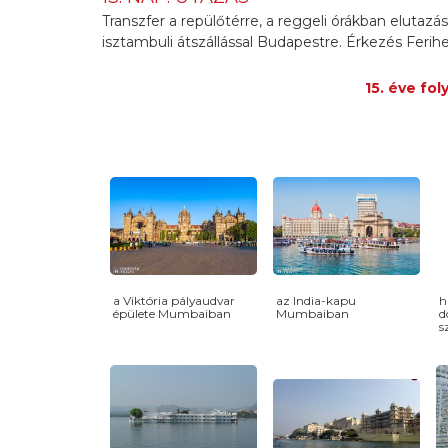
Transzfer a repülőtérre, a reggeli órákban elutazás I
isztambuli átszállással Budapestre. Érkezés Ferihe
15. éve fo
a Viktória pályaudvar
az India-kapu
h
épülete Mumbaiban
Mumbaiban
d
s