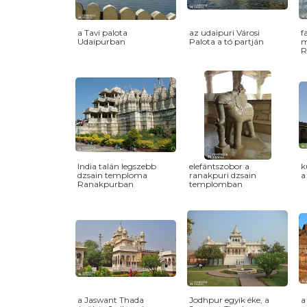
a Tavi palota
az udaipuri Városi
f
Udaipurban
Palota a tó partján
m
R
India talán legszebb
elefántszobor a
k
dzsain temploma
ranakpuri dzsain
a
Ranakpurban
templomban
a Jaswant Thada
Jodhpur egyik éke, a
a