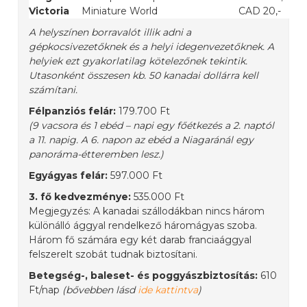
Victoria
Miniature World
CAD 20,-
A helyszínen borravalót illik adni a
gépkocsivezetőknek és a helyi idegenvezetőknek. A
helyiek ezt gyakorlatilag kötelezőnek tekintik.
Utasonként összesen kb. 50 kanadai dollárra kell
számítani.
Félpanziós felár:
179.700 Ft
(9 vacsora és 1 ebéd – napi egy főétkezés a 2. naptól
a 11. napig. A 6. napon az ebéd a Niagaránál egy
panoráma-étteremben lesz.)
Egyágyas felár:
597.000 Ft
3. fő kedvezménye:
535.000 Ft
Megjegyzés: A kanadai szállodákban nincs három
különálló ággyal rendelkező háromágyas szoba.
Három fő számára egy két darab franciaággyal
felszerelt szobát tudnak biztosítani.
Betegség-, baleset- és poggyászbiztosítás:
610
Ft/nap
(bővebben lásd
ide kattintva
)