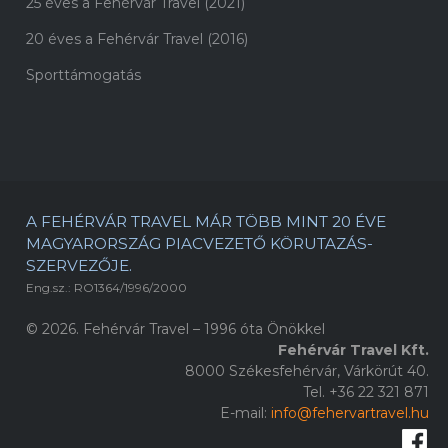
25 éves a Fehérvár Travel (2021)
20 éves a Fehérvár Travel (2016)
Sporttámogatás
A FEHÉRVÁR TRAVEL MÁR TÖBB MINT 20 ÉVE
MAGYARORSZÁG PIACVEZETŐ KÖRUTAZÁS-
SZERVEZŐJE.
Eng.sz.: RO1364/1996/2000
© 2026. Fehérvár Travel – 1996 óta Önökkel
Fehérvár Travel Kft.
8000 Székesfehérvár, Várkörút 40.
Tel. +36 22 321 871
E-mail:
info@fehervartravel.hu