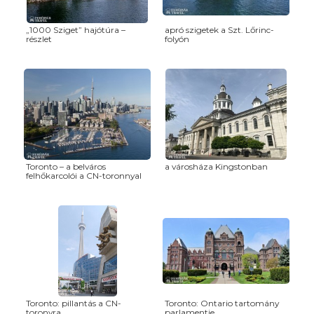
„1000 Sziget” hajótúra –
apró szigetek a Szt. Lőrinc-
részlet
folyón
Toronto – a belváros
a városháza Kingstonban
felhőkarcolói a CN-toronnyal
Toronto: pillantás a CN-
Toronto: Ontario tartomány
toronyra
parlamentje