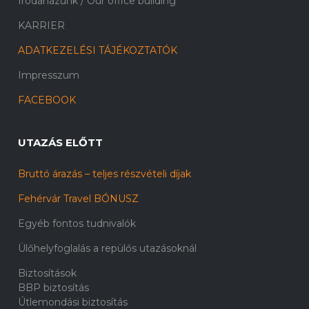
Irodaházunk / Our office building
KARRIER
ADATKEZELÉSI TÁJÉKOZTATÓK
Impresszum
FACEBOOK
UTAZÁS ELŐTT
Bruttó árazás – teljes részvételi díjak
Fehérvár Travel BÓNUSZ
Egyéb fontos tudnivalók
Ülőhelyfoglalás a repülős utazásoknál
Biztosítások
BBP biztosítás
Útlemondási biztosítás