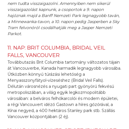
nem tudta visszaigazolni. Amennyiben nem sikerül
visszaigazolást kapnunk, a csoportok a 9. napon
hajóznak majd a Banff Nemzeti Park legnagyobb taván,
a Minnewanka-tavon, a 10. napon pedig Jasperben a Sky
Tram felvonóról csodálhatják meg a Jasper Nemzeti
Parkot.
11. NAP: BRIT COLUMBIA, BRIDAL VEIL
FALLS, VANCOUVER
Továbbutazás Brit Columbia tartomány változatos tájain
át Vancouverbe, Kanada harmadik legnagyobb városába.
Útközben könnyű túrázási lehetőség a
Menyasszonyfátyol-vízeséshez (Bridal Veil Falls).
Délután városnézés a nyugati part gyönyörű fekvésű
metropoliszában, a világ egyik legkozmopolitább
városában: a belváros felhőkarcolói és modern épületei,
a régi Vancouvert idéző Gastown a híres gőzórával, a
Kínai negyed, a 400 hektáros Stanley park stb. Szállás
Vancouver központjában (2 éj).