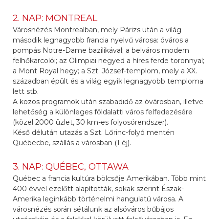
2. NAP: MONTREAL
Városnézés Montrealban, mely Párizs után a világ
második legnagyobb francia nyelvű városa: óváros a
pompás Notre-Dame bazilikával; a belváros modern
felhőkarcolói; az Olimpiai negyed a híres ferde toronnyal;
a Mont Royal hegy; a Szt. József-templom, mely a XX.
században épült és a világ egyik legnagyobb temploma
lett stb.
A közös programok után szabadidő az óvárosban, illetve
lehetőség a különleges földalatti város felfedezésére
(közel 2000 üzlet, 30 km-es folyosórendszer).
Késő délután utazás a Szt. Lőrinc-folyó mentén
Québecbe, szállás a városban (1 éj).
3. NAP: QUÉBEC, OTTAWA
Québec a francia kultúra bölcsője Amerikában. Több mint
400 évvel ezelőtt alapították, sokak szerint Észak-
Amerika leginkább történelmi hangulatú városa. A
városnézés során sétálunk az alsóváros bűbájos