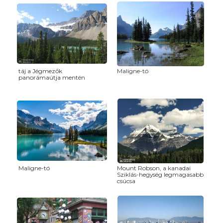
táj a Jégmezők
Maligne-tó
panorámaútja mentén
Maligne-tó
Mount Robson, a kanadai
Sziklás-hegység legmagasabb
csúcsa