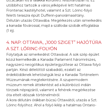
utcácskáin és a falakkal körülvett felsővárosban is. Ez
utóbbihoz tartozik a város jelképévé lett hatalmas
Frontenac kastélyhotel, valamint a Szt. Lőrinc-folyó
feletti teraszra épült Dufferin-panorámasétány.
Délután utazás Ottawába. Megérkezés után ismerkedés
a kanadai fővárossal, majd a szállodai szobák elfoglalása
(1 éj).
4. NAP: OTTAWA, „1000 SZIGET” HAJÓTÚRA
A SZT. LŐRINC-FOLYÓN
Folytatjuk az ismerkedést Ottawával. A sok szép épület
közül kiemelkedik a Kanadai Parlament háromrészes,
nagyszerű neogótikus épületegyüttese az Ottawa folyó
partján. Késő délelőttől szabadidő, ezalatt az
érdeklődőknek lehetőségük lesz a Kanadai Történelem
Múzeumának megtekintésére. A szupermodern
múzeum remek áttekintést ad a különböző indián
törzsek néprajzáról, valamint a fehérek megérkezése
óta eltelt időszak történelméről.
A kora délutáni órákban búcsú Ottawától, utazás a Szt.
Lőrinc-folyóhoz. Ahol a folyó kilép a hatalmas Ontario-