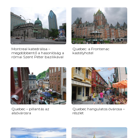
Montreal katedrálisa –
Quebec: a Frontenac
megdöbbentő a hasonlóság a
kastélyhotel
római Szent Péter bazilikával
Quebec – pillantás az
Quebec hangulatos óvárosa –
alsóvárosra
részlet