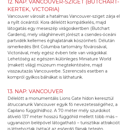
12. NAP: VANCOUVER-SZIGET (BUTCHART-
KERTEK, VICTORIA)
Vancouver városát a hatalmas Vancouver-sziget zárja el
a nyílt óceántól. Kora délelőtt kompátkelés, majd
látogatás egy meseszép virágoskertben (Butchart
Gardens), mely világhírnevét jórészt a csendes-óceáni
partvidék kellemes éghajlatának köszönheti. Délután
ismerkedés Brit Columbia tartomány fővárosával,
Victoriával, mely egész évben tele van virágokkal.
Lehetőség az egészen különleges Miniature World
(makett világ) múzeum megtekintésére, majd
visszautazás Vancouverbe. Szerencsés esetben a
kompról gyilkos bálnákat is láthatunk.
13. NAP: VANCOUVER
Délelőtt a monumentális Lions Gate hídon keresztül
átruccanunk Vancouver egyik fő nevezetességéhez, a
Capilano függőhídhoz. A 70 méter mély szurdokot
átívelő 137 méter hosszú függőhíd mellett több más –
ugyanazon belépővel látogatható – turisztikai attrakciót
is létrehoztak (sétaút az esőerdő fáinak tetején,