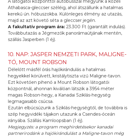
A látogatói központtól autóbusszal megyünk a közeli
Athabasca-gleccser széléig, ahol átszállunk a hatalmas
kerekű ún. hóbuszokba. Különleges élmény az utazás,
majd az azt követő séta a gleccser jegén.
A fakultatív program ára:
23.300 Ft (garantált indulás).
Továbbutazás a Jégmezők panorámaútjának mentén,
szállás Jasperben (1 éj).
10. NAP: JASPER NEMZETI PARK, MALIGNE-
TÓ, MOUNT ROBSON
Délelőtt másfél órás hajókirándulás a hatalmas
hegyekkel körülvett, kristálytiszta vizű Maligne-tavon.
Ezt követően pihenő a Mount Robson látogatói
központnál, ahonnan kiválóan látszik a 3954 méter
magas Robson-hegy, a Kanadai Sziklás-hegység
legmagasabb csúcsa.
Ezután elbúcsúzunk a Sziklás-hegységtől, de továbbra is
szép hegyvidéki tájakon utazunk a Csendes-óceán
irányába. Szállás Kamloopsban (1 éj).
Megjegyzés: a program meghirdetésekor kanadai
partnerirodánk a hajókirándulást a Maligne-tavon még