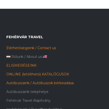
FEHÉRVÁR TRAVEL
Elérhetőségeink
/
Contact us
Rólunk
/
About us
ELISMERÉSEINK
ONLINE (letölthető) KATALÓGUSOK
Autóbuszaink / Autóbuszok bérbeadása
Autóbuszaink telephelye
Fehérvár Travel Alapítvány