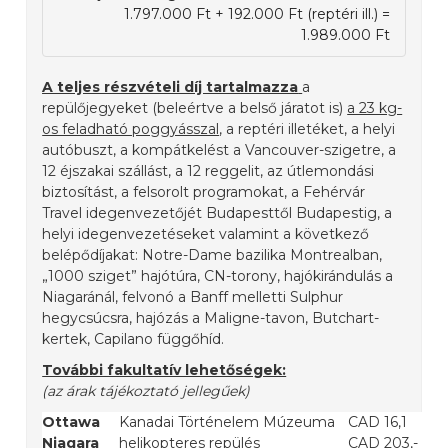
1.797.000 Ft + 192.000 Ft (reptéri ill.) =
1.989.000 Ft
A teljes részvételi díj tartalmazza
a
repülőjegyeket (beleértve a belső járatot is)
a 23 kg-
os feladható poggyásszal
, a reptéri illetéket, a helyi
autóbuszt, a kompátkelést a Vancouver-szigetre, a
12 éjszakai szállást, a 12 reggelit, az útlemondási
biztosítást, a felsorolt programokat, a Fehérvár
Travel idegenvezetőjét Budapesttől Budapestig, a
helyi idegenvezetéseket valamint a következő
belépődíjakat: Notre-Dame bazilika Montrealban,
„1000 sziget” hajótúra, CN-torony, hajókirándulás a
Niagaránál, felvonó a Banff melletti Sulphur
hegycsúcsra, hajózás a Maligne-tavon, Butchart-
kertek, Capilano függőhíd.
További fakultatív lehetőségek:
(az árak tájékoztató jellegűek)
Ottawa
Kanadai Történelem Múzeuma
CAD 16,1
Niagara
helikopteres repülés
CAD 203,-