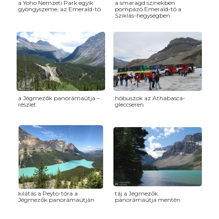
a Yoho Nemzeti Park egyik
a smaragd színekben
gyöngyszeme, az Emerald-tó
pompázó Emerald-tó a
Sziklás-hegységben
a Jégmezők panorámaútja –
hóbuszok az Athabasca-
részlet
gleccseren
kilátás a Peyto-tóra a
táj a Jégmezők
Jégmezők panorámaútján
panorámaútja mentén