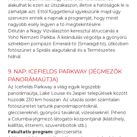
alakulhat ki ezen az útszakaszon, illetve a hatóságok le is
zárhatják azt. Ettől függetlenül igyekszünk majd úgy
szervezni ennek a napnak a programját, hogy minél
nagyobb esély legyen a tó megtekintésére.
Délután a Nagy Vízválasztón keresztül átruccanás a
Yoho Nemzeti Parkba. A kirándulás végcélja a gyönyörű
színekben pompázó Emerald-tó (Smaragd-tó), útközben
fotószünet a Spirális alagutaknál és a Természetes
hídnál.
9. NAP: ICEFIELDS PARKWAY (JÉGMEZŐK
PANORÁMAÚTJA)
Az Icefields Parkway a világ egyik legszebb
panorámaútja, Lake Louise és Jasper települések között
húzódik 230 km hosszan. Az utazás során számtalan
fotószünetet tartunk panorámapontoknál,
gleccsereknél, gyönyörű tavaknál, vízeséseknél. Pihenő
a Columbia-jégmező látogatói központjánál (kilátóhely,
kiállítás, étterem, szuvenírboltok stb.).
Fakultatív program:
gleccserséta