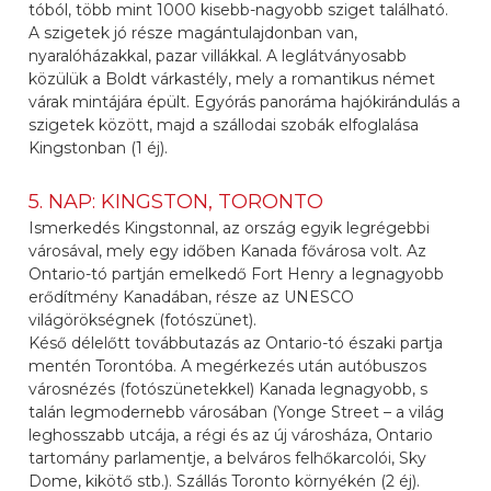
tóból, több mint 1000 kisebb-nagyobb sziget található.
A szigetek jó része magántulajdonban van,
nyaralóházakkal, pazar villákkal. A leglátványosabb
közülük a Boldt várkastély, mely a romantikus német
várak mintájára épült. Egyórás panoráma hajókirándulás a
szigetek között, majd a szállodai szobák elfoglalása
Kingstonban (1 éj).
5. NAP: KINGSTON, TORONTO
Ismerkedés Kingstonnal, az ország egyik legrégebbi
városával, mely egy időben Kanada fővárosa volt. Az
Ontario-tó partján emelkedő Fort Henry a legnagyobb
erődítmény Kanadában, része az UNESCO
világörökségnek (fotószünet).
Késő délelőtt továbbutazás az Ontario-tó északi partja
mentén Torontóba. A megérkezés után autóbuszos
városnézés (fotószünetekkel) Kanada legnagyobb, s
talán legmodernebb városában (Yonge Street – a világ
leghosszabb utcája, a régi és az új városháza, Ontario
tartomány parlamentje, a belváros felhőkarcolói, Sky
Dome, kikötő stb.). Szállás Toronto környékén (2 éj).