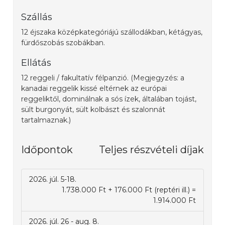
Szállás
12 éjszaka középkategóriájú szállodákban, kétágyas,
fürdőszobás szobákban.
Ellátás
12 reggeli / fakultatív félpanzió. (Megjegyzés: a
kanadai reggelik kissé eltérnek az európai
reggeliktől, dominálnak a sós ízek, általában tojást,
sült burgonyát, sült kolbászt és szalonnát
tartalmaznak.)
Időpontok
Teljes részvételi díjak
2026. júl. 5-18.
1.738.000 Ft + 176.000 Ft (reptéri ill.) =
1.914.000 Ft
2026. júl. 26 - aug. 8.