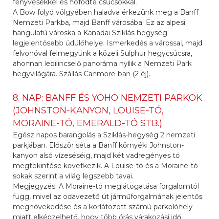
fenyvesekkel és hófödte csúcsokkal.
A Bow folyó völgyében haladva érkezünk meg a Banff
Nemzeti Parkba, majd Banff városába. Ez az alpesi
hangulatú városka a Kanadai Sziklás-hegység
legjelentősebb üdülőhelye. Ismerkedés a várossal, majd
felvonóval felmegyünk a közeli Sulphur hegycsúcsra,
ahonnan lebilincselő panoráma nyílik a Nemzeti Park
hegyvilágára. Szállás Canmore-ban (2 éj).
8. NAP: BANFF ÉS YOHO NEMZETI PARKOK
(JOHNSTON-KANYON, LOUISE-TÓ,
MORAINE-TÓ, EMERALD-TÓ STB.)
Egész napos barangolás a Sziklás-hegység 2 nemzeti
parkjában. Először séta a Banff környéki Johnston-
kanyon alsó vízeséséig, majd két vadregényes tó
megtekintése következik. A Louise-tó és a Moraine-tó
sokak szerint a világ legszebb tavai.
Megjegyzés: A Moraine-tó meglátogatása forgalomtól
függ, mivel az odavezető út járműforgalmának jelentős
megnövekedése és a korlátozott számú parkolóhely
miatt elképzelhető, hogy több órás várakozási idő