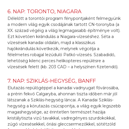
6. NAP: TORONTO, NIAGARA
Délelőtt a torontói program fénypontjaként felmegyünk
a modern világ egyik csodájának tartott CN-toronyba (a
XX. század végéig a világ legmagasabb építménye volt).
Ezt követően kirándulás a Niagara-vízeséshez. Séta a
vízesések kanadai oldalán, majd a klasszikus
hajókirándulás következik, melynek végcélja a
félelmetes robajjal lezúduló Patkó-vízesés. Szabadidő,
lehetőség kilenc perces helikopteres repülésre a
vízesések felett (kb. 203 CAD – a helyszínen fizetendő).
7. NAP: SZIKLÁS-HEGYSÉG, BANFF
Elutazás repülőgéppel a kanadai vadnyugat fővárosába,
a prérin fekvő Calgaryba, ahonnan tiszta időben már jól
látszanak a Sziklás-hegység láncai. A Kanadai Sziklás-
hegység a körutazás csúcspontja, a világ egyik legszebb
magashegysége, az érintetlen természet hazája
kristálytiszta vizű tavakkal, vadregényes szurdokokkal,
zúgó vízesésekkel, óriási gleccsermezőkkel, sötétzöld