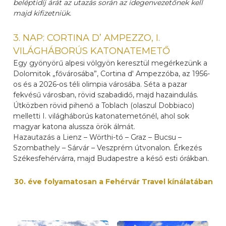
beléptidíj árát az utazás során az idegenvezetőnek kell
majd kifizetniük.
3. NAP: CORTINA D’ AMPEZZO, I.
VILÁGHÁBORÚS KATONATEMETŐ
Egy gyönyörű alpesi völgyön keresztül megérkezünk a
Dolomitok „fővárosába”, Cortina d' Ampezzóba, az 1956-
os és a 2026-os téli olimpia városába. Séta a pazar
fekvésű városban, rövid szabadidő, majd hazaindulás.
Útközben rövid pihenő a Toblach (olaszul Dobbiaco)
melletti I. világháborús katonatemetőnél, ahol sok
magyar katona alussza örök álmát.
Hazautazás a Lienz – Wörthi-tó – Graz – Bucsu –
Szombathely – Sárvár – Veszprém útvonalon. Érkezés
Székesfehérvárra, majd Budapestre a késő esti órákban.
30. éve folyamatosan a Fehérvár Travel kínálatában