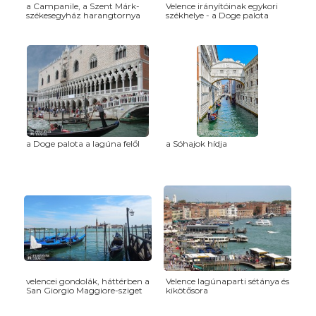
a Campanile, a Szent Márk-
Velence irányítóinak egykori
székesegyház harangtornya
székhelye - a Doge palota
a Doge palota a lagúna felől
a Sóhajok hídja
velencei gondolák, háttérben a
Velence lagúnaparti sétánya és
San Giorgio Maggiore-sziget
kikötősora