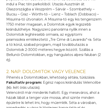
indul a Piac téri parkolóból. Utazás Ausztrián át
Olaszországba a Veszprém – Sárvár – Szombathely –
Bucsu – Graz – Wörthi-tó – Lienz – Toblach (Dobbiaco) –
Misurina-tó útvonalon. A Misurina-tó egy kis tengerszem
1750 méter magasan, a Dolomitok egyik legszebb
kirándulóhelye. Nagyszerű panoráma nyílik innen a
Dolomitok leghíresebb ormaira, az egyiptomi
piramisokra emlékeztető „Tre Cime di Lavaredo"-ra. Séta
a tó körül, szabad program, majd továbbutazás a
Dolomitok 2-3000 méteres hegyei között. Szállás a
Bellunói-Dolomitokban, egy hangulatos alpesi faluban (2
éj).
2. NAP: DOLOMITOK VAGY VELENCE
Pihenés a Dolomitokban, lehetőség sétára, túrázásra.
Fakultatív program:
Egész napos kirándulás Velencébe
(kb. két órás utazás).
Velencéről már mindenki hallott. Egy meseváros, ahol a
házak lábát a tenger vize mossa, ahol szinte minden
épületre ki lehet írni, hogy műemlék. Séta a városban,
ismerkedés a város különleges hangulatával és