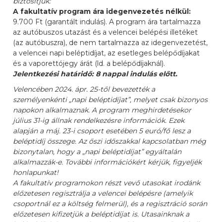
biztosítjuk:
A fakultatív program ára idegenvezetés nélkül:
9.700 Ft (garantált indulás). A program ára tartalmazza
az autóbuszos utazást és a velencei belépési illetéket
(az autóbuszra), de nem tartalmazza az idegenvezetést,
a velencei napi beléptidíjat, az esetleges belépődíjakat
és a vaporettójegy árát (ld. a belépődíjaknál).
Jelentkezési határidő: 8 nappal indulás előtt.
Velencében 2024. ápr. 25-től bevezették a
személyenkénti „napi beléptidíjat”, melyet csak bizonyos
napokon alkalmaznak. A program meghirdetésekor
július 31-ig állnak rendelkezésre információk. Ezek
alapján a máj. 23-i csoport esetében 5 euró/fő lesz a
beléptidíj összege. Az őszi időszakkal kapcsolatban még
bizonytalan, hogy a „napi beléptidíjat” egyáltalán
alkalmazzák-e. További információkért kérjük, figyeljék
honlapunkat!
A fakultatív programokon részt vevő utasokat irodánk
előzetesen regisztrálja a velencei belépésre (amelyik
csoportnál ez a költség felmerül), és a regisztráció során
előzetesen kifizetjük a beléptidíjat is. Utasainknak a