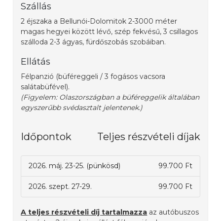
Szállás
2 éjszaka a Bellunói-Dolomitok 2-3000 méter
magas hegyei között lévő, szép fekvésű, 3 csillagos
szálloda 2-3 ágyas, fürdőszobás szobáiban.
Ellátás
Félpanzió (büféreggeli / 3 fogásos vacsora
salátabüfével).
(Figyelem: Olaszországban a büféreggelik általában
egyszerűbb svédasztalt jelentenek.)
Időpontok
Teljes részvételi díjak
2026. máj. 23-25. (pünkösd)
99.700 Ft
2026. szept. 27-29.
99.700 Ft
A teljes részvételi díj tartalmazza
az autóbuszos