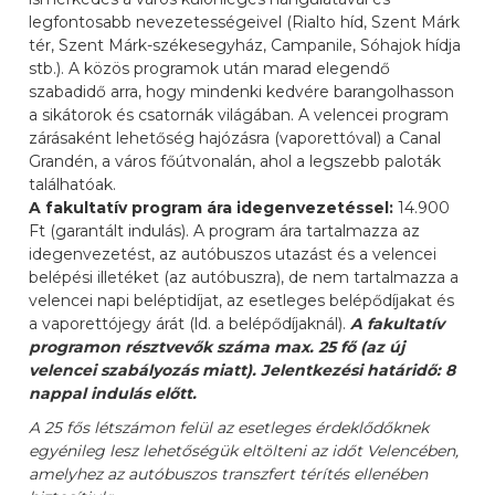
legfontosabb nevezetességeivel (Rialto híd, Szent Márk
tér, Szent Márk-székesegyház, Campanile, Sóhajok hídja
stb.). A közös programok után marad elegendő
szabadidő arra, hogy mindenki kedvére barangolhasson
a sikátorok és csatornák világában. A velencei program
zárásaként lehetőség hajózásra (vaporettóval) a Canal
Grandén, a város főútvonalán, ahol a legszebb paloták
találhatóak.
A fakultatív program ára idegenvezetéssel:
14.900
Ft (garantált indulás). A program ára tartalmazza az
idegenvezetést, az autóbuszos utazást és a velencei
belépési illetéket (az autóbuszra), de nem tartalmazza a
velencei napi beléptidíjat, az esetleges belépődíjakat és
a vaporettójegy árát (ld. a belépődíjaknál).
A fakultatív
programon résztvevők száma max. 25 fő (az új
velencei szabályozás miatt). Jelentkezési határidő: 8
nappal indulás előtt.
A 25 fős létszámon felül az esetleges érdeklődőknek
egyénileg lesz lehetőségük eltölteni az időt Velencében,
amelyhez az autóbuszos transzfert térítés ellenében