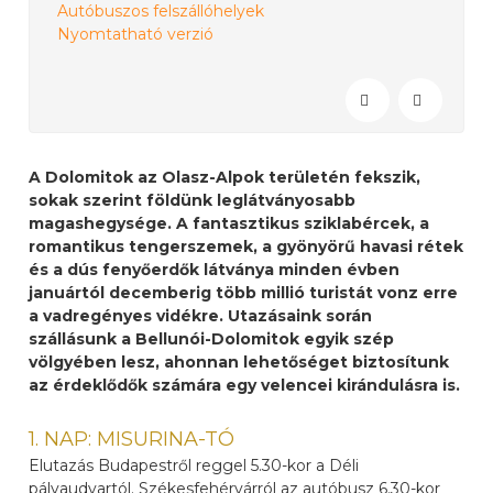
Autóbuszos felszállóhelyek
Nyomtatható verzió
A Dolomitok az Olasz-Alpok területén fekszik,
sokak szerint földünk leglátványosabb
magashegysége. A fantasztikus sziklabércek, a
romantikus tengerszemek, a gyönyörű havasi rétek
és a dús fenyőerdők látványa minden évben
januártól decemberig több millió turistát vonz erre
a vadregényes vidékre. Utazásaink során
szállásunk a Bellunói-Dolomitok egyik szép
völgyében lesz, ahonnan lehetőséget biztosítunk
az érdeklődők számára egy velencei kirándulásra is.
1. NAP: MISURINA-TÓ
Elutazás Budapestről reggel 5.30-kor a Déli
pályaudvartól. Székesfehérvárról az autóbusz 6.30-kor