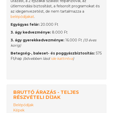
utazást, a 2 éjszakai szállást félpanzióval, az
útlemondási biztosítást, a felsorolt programokat és
az idegenvezetést, de nem tartalmazza a
belépődíjakat
.
Egyágyas felár:
20.000 Ft
3. ágy kedvezménye:
8.000 Ft
3. ágy gyerekkedvezménye:
16.000 Ft
(13 éves
korig)
Betegség-, baleset- és poggyászbiztosítás:
575
Ft/nap
(bővebben lásd
ide kattintva
)
BRUTTÓ ÁRAZÁS - TELJES
RÉSZVÉTELI DÍJAK
Belépődíjak
Képek