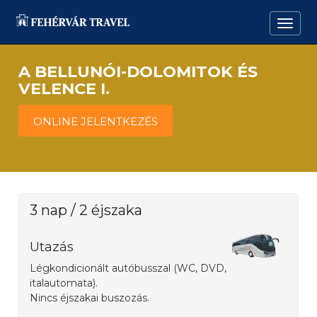
A BELLUNÓI-DOLOMITOK ÉS
VELENCE I.
ONLINE JELENTKEZÉS
3 nap / 2 éjszaka
Utazás
Légkondicionált autóbusszal (WC, DVD,
italautomata).
Nincs éjszakai buszozás.