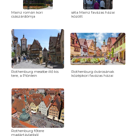
Mainz román kori
séta Mainz favázas házai
császárdómja
között
Rothenburg mesébe illő kis
Rothenburg óvárosának
tere, a Plönlein
középkori favázas házai
Rothenburg főtere
madártávlatból