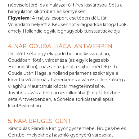
népviseletéről és a halászairól híres kisvárosba. Séta a
hangulatos kikötőben és környékén.
Figyelem:
A májusi csoport esetében délután
Volendam helyett a Keukenhof virágparkba látogatunk,
amely Hollandia egyik legnagyobb turistaattrakciója.
4. NAP: GOUDA, HÁGA, ANTWERPEN
Délelőtt séta egy elragadó holland kisvárosban,
Goudában: főtér, városháza (az egyik legszebb
Hollandiában), mázsaház (ahol a sajtot mérték) stb.
Gouda után Hága, a holland parlament székhelye a
következő állomás. Ismerkedés a várossal, lehetőség a
világhírű Mauritshuis képtár megtekintésére.
Továbbutazás a belgiumi szállodába (2 éj). Útközben
séta Antwerpenben, a Schelde torkolatánál épült
kikötővárosban.
5. NAP: BRUGES, GENT
Kirándulás Flandria két gyöngyszemébe, Bruges-be és
Gentbe, melyekhez hasonló gyönyörű városokat