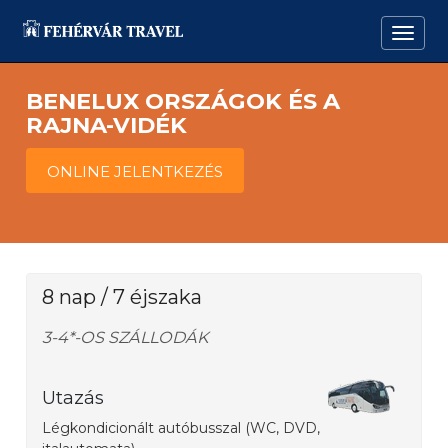
BENELUX ORSZÁGOK ÉS A
RAJNA-VIDÉK
ONLINE JELENTKEZÉS
8 nap / 7 éjszaka
3-4*-OS SZÁLLODÁK
Utazás
Légkondicionált autóbusszal (WC, DVD,