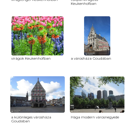
Keukenhofban
virágok Keukenhofban
a városháza Goudában
a különleges városháza
Hága modern városnegyede
Goudában