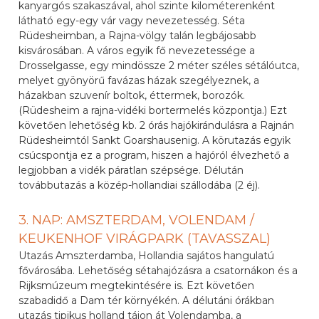
kanyargós szakaszával, ahol szinte kilométerenként
látható egy-egy vár vagy nevezetesség. Séta
Rüdesheimban, a Rajna-völgy talán legbájosabb
kisvárosában. A város egyik fő nevezetessége a
Drosselgasse, egy mindössze 2 méter széles sétálóutca,
melyet gyönyörű favázas házak szegélyeznek, a
házakban szuvenír boltok, éttermek, borozók.
(Rüdesheim a rajna-vidéki bortermelés központja.) Ezt
követően lehetőség kb. 2 órás hajókirándulásra a Rajnán
Rüdesheimtól Sankt Goarshausenig. A körutazás egyik
csúcspontja ez a program, hiszen a hajóról élvezhető a
legjobban a vidék páratlan szépsége. Délután
továbbutazás a közép-hollandiai szállodába (2 éj).
3. NAP: AMSZTERDAM, VOLENDAM /
KEUKENHOF VIRÁGPARK (TAVASSZAL)
Utazás Amszterdamba, Hollandia sajátos hangulatú
fővárosába. Lehetőség sétahajózásra a csatornákon és a
Rijksmúzeum megtekintésére is. Ezt követően
szabadidő a Dam tér környékén. A délutáni órákban
utazás tipikus holland tájon át Volendamba, a