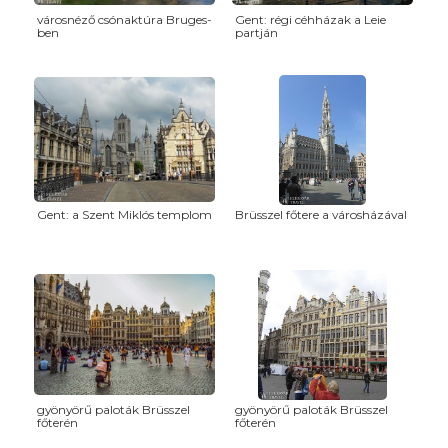
városnéző csónaktúra Bruges-
Gent: régi céhházak a Leie
ben
partján
Gent: a Szent Miklós templom
Brüsszel főtere a városházával
gyönyörű paloták Brüsszel
gyönyörű paloták Brüsszel
főterén
főterén