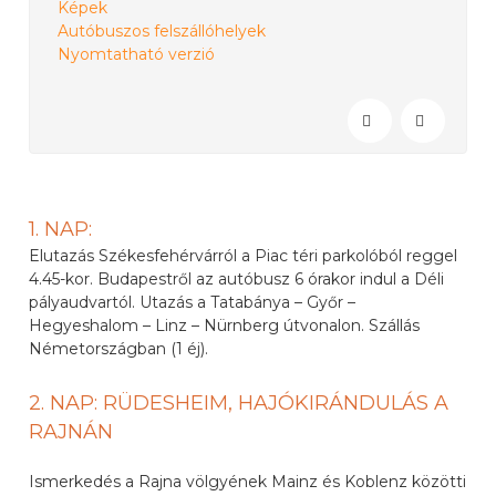
Képek
Autóbuszos felszállóhelyek
Nyomtatható verzió
1. NAP:
Elutazás Székesfehérvárról a Piac téri parkolóból reggel
4.45-kor. Budapestről az autóbusz 6 órakor indul a Déli
pályaudvartól. Utazás a Tatabánya – Győr –
Hegyeshalom – Linz – Nürnberg útvonalon. Szállás
Németországban (1 éj).
2. NAP: RÜDESHEIM, HAJÓKIRÁNDULÁS A
RAJNÁN
Ismerkedés a Rajna völgyének Mainz és Koblenz közötti