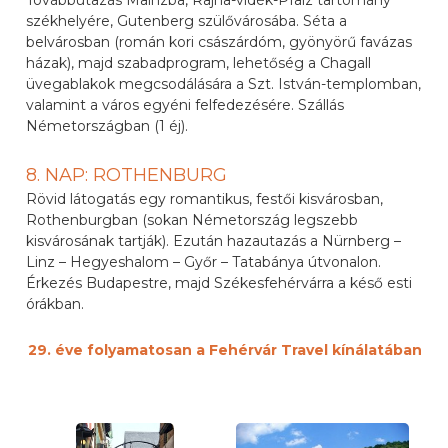
Továbbutazás Mainzba, Rajna-vidék-Pfalz tartomány
székhelyére, Gutenberg szülővárosába. Séta a
belvárosban (román kori császárdóm, gyönyörű favázas
házak), majd szabadprogram, lehetőség a Chagall
üvegablakok megcsodálására a Szt. István-templomban,
valamint a város egyéni felfedezésére. Szállás
Németországban (1 éj).
8. NAP: ROTHENBURG
Rövid látogatás egy romantikus, festői kisvárosban,
Rothenburgban (sokan Németország legszebb
kisvárosának tartják). Ezután hazautazás a Nürnberg –
Linz – Hegyeshalom – Győr – Tatabánya útvonalon.
Érkezés Budapestre, majd Székesfehérvárra a késő esti
órákban.
29. éve folyamatosan a Fehérvár Travel kínálatában