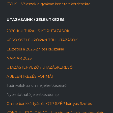
GY.I.K. – Válaszok a gyakran ismételt kérdésekre
UTAZÁSAINK / JELENTKEZÉS
2026. KULTURÁLIS KÖRUTAZÁSOK
KÉSŐ ŐSZI EURÓPÁN TÚLI UTAZÁSOK
Előzetes a 2026-27. téli időszakra
NAPTÁR 2026
UTAZÁSTERVEZŐ / UTAZÁSKERESŐ
A JELENTKEZÉS FORMÁI
Tudnivalók az online jelentkezésről
Nyomtatható jelentkezési lap
Online bankkártyás és OTP SZÉP kártyás fizetés
KONZULI SZOLGÁLAT – Utazási tanácsok országonként