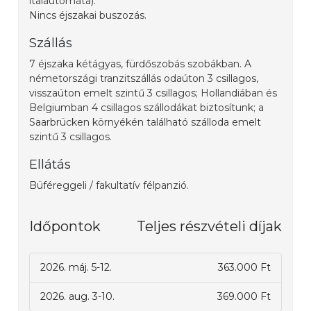
italautomata).
Nincs éjszakai buszozás.
Szállás
7 éjszaka kétágyas, fürdőszobás szobákban. A
németországi tranzitszállás odaúton 3 csillagos,
visszaúton emelt szintű 3 csillagos; Hollandiában és
Belgiumban 4 csillagos szállodákat biztosítunk; a
Saarbrücken környékén található szálloda emelt
szintű 3 csillagos.
Ellátás
Büféreggeli / fakultatív félpanzió.
Időpontok
Teljes részvételi díjak
2026. máj. 5-12.
363.000 Ft
2026. aug. 3-10.
369.000 Ft