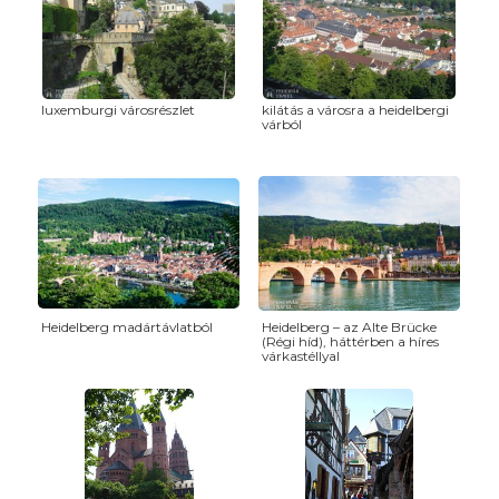
luxemburgi városrészlet
kilátás a városra a heidelbergi
várból
Heidelberg madártávlatból
Heidelberg – az Alte Brücke
(Régi híd), háttérben a híres
várkastéllyal