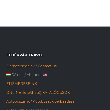
FEHÉRVÁR TRAVEL
Elérhetőségeink
/
Contact us
Rólunk
/
About us
ELISMERÉSEINK
ONLINE (letölthető) KATALÓGUSOK
Autóbuszaink / Autóbuszok bérbeadása