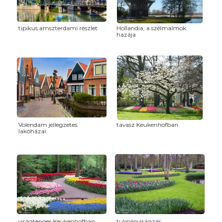
tipikus amszterdami részlet
Hollandia, a szélmalmok
hazája
Volendam jellegzetes
tavasz Keukenhofban
lakóházai
virágtenger Keukenhofban
tulipánvirágzás