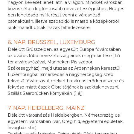
nagyon keveset lehet látni a világon. Mindkét városban
közös séta a legfontosabb nevezetességekhez, Bruges-
ben lehetőség nyílik részt venni a városnéző
csónaktúrán, illetve szabadidő is marad a középkorból
ránk maradt utcák, házak felfedezésére.
6. NAP: BRÜSSZEL, LUXEMBURG
Délelőtt Brüsszelben, az egyesült Európa fővárosában
az óváros főbb nevezetességeinek megtekintése (Fő
tér a városházával, Manneken Pis szobor,
Székesegyház), majd utazás az Ardenneken keresztül
Luxemburgba. Ismerkedés a nagyhercegség szép
fekvésű fővárosával, melyet hatalmas erődrendszere és
fekvése miatt észak Gibraltárjának is szoktak nevezni.
Szállás Saarbrücken környékén (1 éj).
7. NAP: HEIDELBERG, MAINZ
Délelőtt városnézés Heidelbergben, Németország ősi
egyetemi városában (vár, Öreg híd, egyetemi épületek,
lovagház stb.).