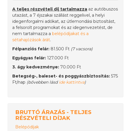
A teljes részvételi díj tartalmazza
az autóbuszos
utazást, a 7 éjszakai szállást reggelivel, a helyi
idegenforgalmi adókat, az útlemondási biztosítást,
a felsorolt programokat és az idegenvezetést, de
nem tartalmazza a
belépődíjakat és a
sétahajózások árát
.
Félpanziós felár:
81.500 Ft
(7 vacsora)
Egyágyas felár:
127.000 Ft
3. ágy kedvezménye:
70.000 Ft
Betegség-, baleset- és poggyászbiztosítás:
575
Ft/nap
(bővebben lásd
ide kattintva
)
BRUTTÓ ÁRAZÁS - TELJES
RÉSZVÉTELI DÍJAK
Belépődíjak