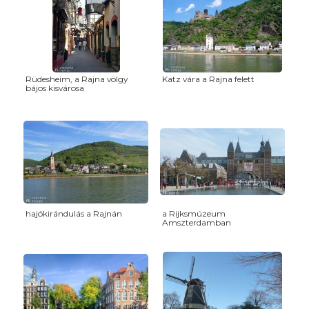
Rüdesheim, a Rajna völgy
Katz vára a Rajna felett
bájos kisvárosa
hajókirándulás a Rajnán
a Rijksmúzeum
Amszterdamban