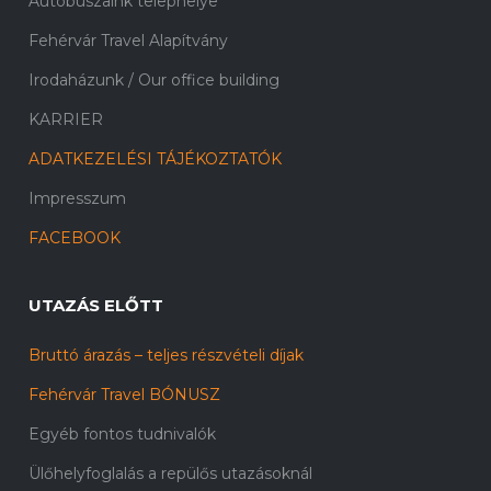
Autóbuszaink telephelye
Fehérvár Travel Alapítvány
Irodaházunk / Our office building
KARRIER
ADATKEZELÉSI TÁJÉKOZTATÓK
Impresszum
FACEBOOK
UTAZÁS ELŐTT
Bruttó árazás – teljes részvételi díjak
Fehérvár Travel BÓNUSZ
Egyéb fontos tudnivalók
Ülőhelyfoglalás a repülős utazásoknál