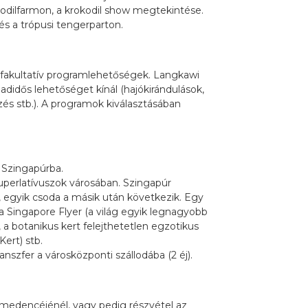
kodilfarmon, a krokodil show megtekintése.
és a trópusi tengerparton.
 fakultatív programlehetőségek. Langkawi
adidős lehetőséget kínál (hajókirándulások,
zés stb.). A programok kiválasztásában
 Szingapúrba.
perlatívuszok városában. Szingapúr
 egyik csoda a másik után következik. Egy
 a Singapore Flyer (a világ egyik legnagyobb
, a botanikus kert felejthetetlen egzotikus
ert) stb.
szfer a városközponti szállodába (2 éj).
zómedencéjénél, vagy pedig részvétel az