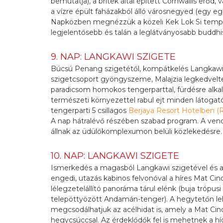
bemutatja), a britek által épített Cornwallis erő
a vízre épült faházakból álló városnegyed (egy e
Napközben megnézzük a közeli Kek Lok Si templo
legjelentősebb és talán a leglátványosabb buddh
9. NAP: LANGKAWI SZIGETE
Búcsú Penang szigetétől, kompátkelés Langkawi
szigetcsoport gyöngyszeme, Malajzia legkedvelt
paradicsom homokos tengerparttal, fürdésre alkal
természeti környezettel rabul ejt minden látogat
tengerparti 5 csillagos
Berjaya Resort Hotelben (
A nap hátralévő részében szabad program. A vend
állnak az üdülőkomplexumon belüli közlekedésre.
10. NAP: LANGKAWI SZIGETE
Ismerkedés a magasból Langkawi szigetével és a k
engedi, utazás kabinos felvonóval a híres Mat C
lélegzetelállító panoráma tárul elénk (buja trópusi
telepöttyözött Andamán-tenger). A hegytetőn leh
megcsodálhatjuk az acélhidat is, amely a Mat Ci
hegycsúccsal. Az érdeklődők fel is mehetnek a híd