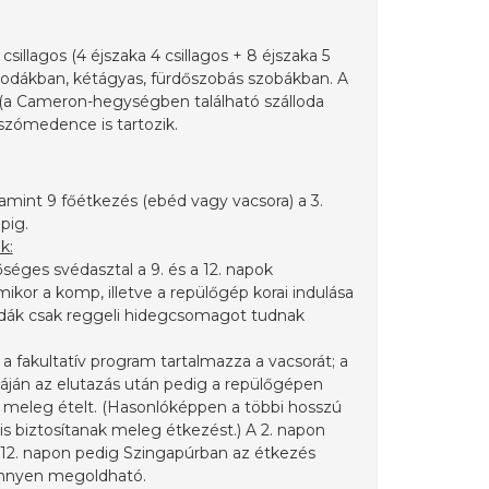
 csillagos (4 éjszaka 4 csillagos + 8 éjszaka 5
állodákban, kétágyas, fürdőszobás szobákban. A
 (a Cameron-hegységben található szálloda
úszómedence is tartozik.
alamint 9 főétkezés (ebéd vagy vacsora) a 3.
apig.
k:
őséges svédasztal a 9. és a 12. napok
mikor a komp, illetve a repülőgép korai indulása
odák csak reggeli hidegcsomagot tudnak
 a fakultatív program tartalmazza a vacsorát; a
káján az elutazás után pedig a repülőgépen
l meleg ételt. (Hasonlóképpen a többi hosszú
 is biztosítanak meleg étkezést.) A 2. napon
 12. napon pedig Szingapúrban az étkezés
nnyen megoldható.