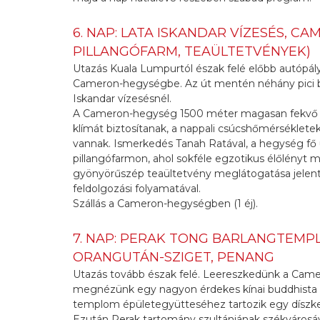
6. NAP: LATA ISKANDAR VÍZESÉS, C
PILLANGÓFARM, TEAÜLTETVÉNYEK)
Utazás Kuala Lumpurtól észak felé előbb autópál
Cameron-hegységbe. Az út mentén néhány pici ben
Iskandar vízesésnél.
A Cameron-hegység 1500 méter magasan fekvő ha
klímát biztosítanak, a nappali csúcshőmérsékletek
vannak. Ismerkedés Tanah Ratával, a hegység fő 
pillangófarmon, ahol sokféle egzotikus élőlényt 
gyönyörűszép teaültetvény meglátogatása jelenti
feldolgozási folyamatával.
Szállás a Cameron-hegységben (1 éj).
7. NAP: PERAK TONG BARLANGTEMP
ORANGUTÁN-SZIGET, PENANG
Utazás tovább észak felé. Leereszkedünk a Came
megnézünk egy nagyon érdekes kínai buddhista 
templom épületegyütteséhez tartozik egy díszker
Ezután Perak tartomány szultánjának székvárosáv