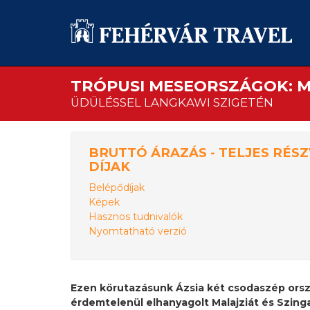
TRÓPUSI MESEORSZÁGOK: MA
ÜDÜLÉSSEL LANGKAWI SZIGETÉN
BRUTTÓ ÁRAZÁS - TELJES RÉSZ
DÍJAK
Belépődíjak
Képek
Hasznos tudnivalók
Nyomtatható verzió
Ezen körutazásunk Ázsia két csodaszép ors
érdemtelenül elhanyagolt Malajziát és Szing