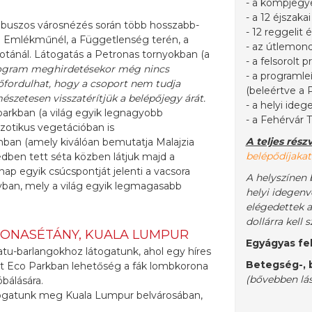
- a kompjegy
- a 12 éjszakai
óbuszos városnézés során több hosszabb-
- 12 reggelit 
i Emlékműnél, a Függetlenség terén, a
- az útlemondá
lotánál. Látogatás a Petronas tornyokban (a
- a felsorolt 
ogram meghirdetésekor még nincs
- a programleí
előfordulhat, hogy a csoport nem tudja
(beleértve a 
szetesen visszatérítjük a belépőjegy árát.
- a helyi ide
parkban (a világ egyik legnagyobb
- a Fehérvár 
gzotikus vegetációban is
A teljes rész
an (amely kiválóan bemutatja Malajzia
belépődíjakat (
edben tett séta közben látjuk majd a
p egyik csúcspontját jelenti a vacsora
A helyszínen 
yban, mely a világ egyik legmagasabb
helyi idegenv
elégedettek a
dollárra kell 
RONASÉTÁNY, KUALA LUMPUR
Egyágyas fel
tu-barlangokhoz látogatunk, ahol egy híres
Betegség-, b
est Eco Parkban lehetőség a fák lombkorona
(bővebben lá
bálására.
ogatunk meg Kuala Lumpur belvárosában,