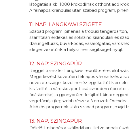
látogatás a kb. 1000 krokodilnak otthont adó kro
A félnapos kirándulás után szabad program, pihen
11. NAP: LANGKAWI SZIGETE
Szabad program, pihenés a trópusi tengerparton,
számtalan érdekes és sokszínű kirándulási és szab
dzsungeltúrák, búvárkodás, vásárolgatás, városné
idegenvezetőnk a helyszínen segítséget nyújt.
12. NAP: SZINGAPÚR
Reggel transzfer Langkawi repülőterére, elutazás
Megérkezést követően félnapos városnézés a szu
nevezetességei közül nehéz egy-kettőt kiemelni,
kis ízelítő: a városközpont csúcsmodern épületei,
óriáskereke), a gyönyörűen felújított kínai negyed
vegetációja (legszebb része a Nemzeti Orchidea K
A közös programok után szabad program, majd tran
13. NAP: SZINGAPÚR
Délelőtt pihenés a szállodában, illetve annak ús