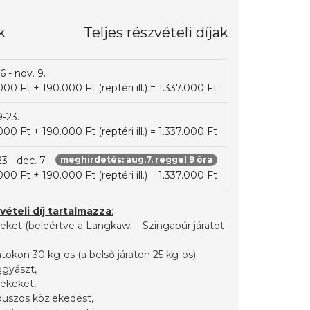
k
Teljes részvételi díjak
6 - nov. 9.
000 Ft + 190.000 Ft (reptéri ill.) = 1.337.000 Ft
9-23.
000 Ft + 190.000 Ft (reptéri ill.) = 1.337.000 Ft
3 - dec. 7.
meghirdetés: aug.7. reggel 9 óra
000 Ft + 190.000 Ft (reptéri ill.) = 1.337.000 Ft
vételi díj tartalmazza
:
yeket (beleértve a Langkawi – Szingapúr járatot
atokon 30 kg-os (a belső járaton 25 kg-os)
ggyászt,
etékeket,
óbuszos közlekedést,