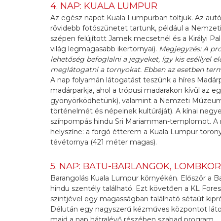
4. NAP: KUALA LUMPUR
Az egész napot Kuala Lumpurban töltjük. Az aut
rövidebb fotószünetet tartunk, például a Nemzet
szépen felújított Jamek mecsetnél és a Királyi Pa
világ legmagasabb ikertornyai).
Megjegyzés: A pr
lehetőség befoglalni a jegyeket, így kis eséllyel 
meglátogatni a tornyokat. Ebben az esetben termé
A nap folyamán látogatást teszünk a híres Madár
madárparkja, ahol a trópusi madarakon kívül az e
gyönyörködhetünk), valamint a Nemzeti Múzeumb
történelmét és népeinek kultúráját). A kínai negy
színpompás hindu Sri Mariamman-templomot. A na
helyszíne: a forgó étterem a Kuala Lumpur toron
tévétornya (421 méter magas).
5. NAP: BATU-BARLANGOK, LOMBKO
Barangolás Kuala Lumpur környékén. Először a Ba
hindu szentély található. Ezt követően a KL For
szintjével egy magasságban található sétaút kipró
Délután egy nagyszerű kézműves központot lát
majd a nap hátralévő részében szabad program.