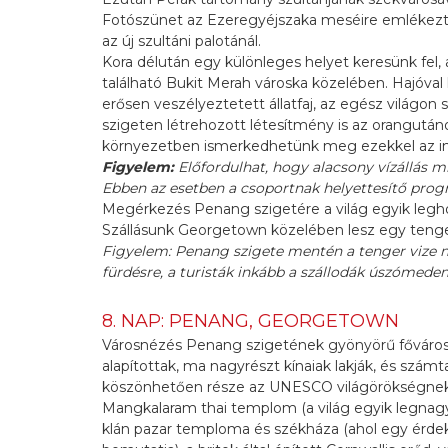
Fotószünet az Ezeregyéjszaka meséire emlékezte
az új szultáni palotánál.
Kora délután egy különleges helyet keresünk fel,
található Bukit Merah városka közelében. Hajóval 
erősen veszélyeztetett állatfaj, az egész világon
szigeten létrehozott létesítmény is az orangut
környezetben ismerkedhetünk meg ezekkel az inte
Figyelem:
Előfordulhat, hogy alacsony vízállás 
Ebben az esetben a csoportnak helyettesítő prog
Megérkezés Penang szigetére a világ egyik leghos
Szállásunk Georgetown közelében lesz egy tengerp
Figyelem: Penang szigete mentén a tenger vize ne
fürdésre, a turisták inkább a szállodák úszómeden
8. NAP: PENANG, GEORGETOWN
Városnézés Penang szigetének gyönyörű főváro
alapítottak, ma nagyrészt kínaiak lakják, és szá
köszönhetően része az UNESCO világörökségnek.
Mangkalaram thai templom (a világ egyik legnagy
klán pazar temploma és székháza (ahol egy érde