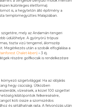
d, valamint a tengerbe benyúló mólók mentén
gészen különleges életforma).
mot is, a hegytetőn álló építmény a
ista templomegyüttes Malajziában.
 szigetére, mely az Andamán-tengeri
ebb üdülőhelye. A gyönyörű trópusi
mas, tiszta vizű tengerrel, álomszép
ót. Megérkezés után a szobák elfoglalása a
Rainforest Chalet-kben)
– 3 éj.
égek részére golfkocsik is rendelkezésre
örnyező szigetvilággal. Ha az időjárás
incang hegy csúcsáig. Útközben
 esőerdők, vízesések, a közel 100 szigettel
etőség kilátópontok felkeresésére,
ncangot köti össze a szomszédos
hoz és sétálhatnak rajta. A felvonózás után