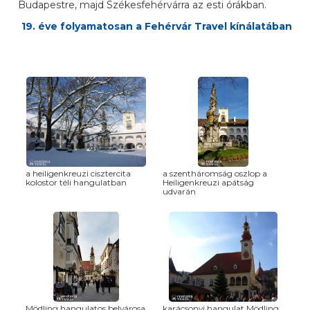
Budapestre, majd Székesfehérvárra az esti órákban.
19. éve folyamatosan a Fehérvár Travel kínálatában
a heiligenkreuzi cisztercita
a szentháromság oszlop a
kolostor téli hangulatban
Heiligenkreuzi apátság
udvarán
Mödling hangulatos belvárosa
karácsonyi hangulat Mödling