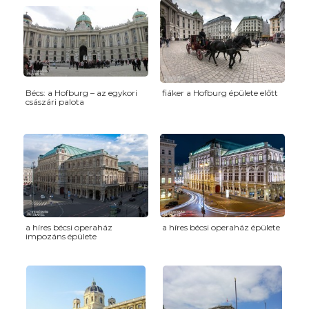
Bécs: a Hofburg – az egykori
fiáker a Hofburg épülete előtt
császári palota
a híres bécsi operaház
a híres bécsi operaház épülete
impozáns épülete