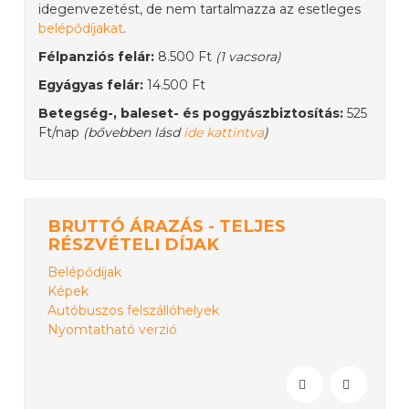
idegenvezetést, de nem tartalmazza az esetleges
belépődíjakat
.
Félpanziós felár:
8.500 Ft
(1 vacsora)
Egyágyas felár:
14.500 Ft
Betegség-, baleset- és poggyászbiztosítás:
525
Ft/nap
(bővebben lásd
ide kattintva
)
BRUTTÓ ÁRAZÁS - TELJES
RÉSZVÉTELI DÍJAK
Belépődíjak
Képek
Autóbuszos felszállóhelyek
Nyomtatható verzió