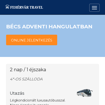
BÉCS ADVENTI HANGULATBAN
ONLINE JELENTKEZÉS
2 nap / 1 éjszaka
4*-OS SZÁLLODA
Utazás
Légkondicionált luxusautóbusszal.