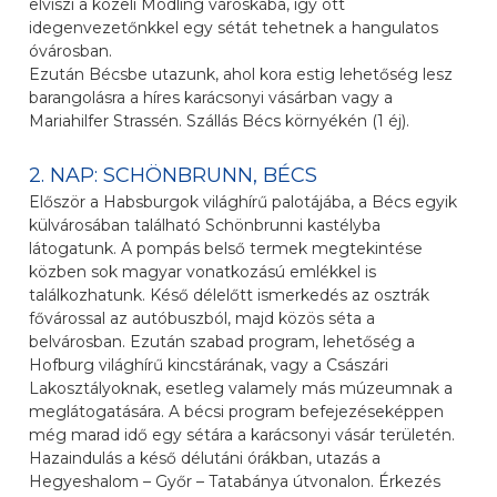
elviszi a közeli Mödling városkába, így ott
idegenvezetőnkkel egy sétát tehetnek a hangulatos
óvárosban.
Ezután Bécsbe utazunk, ahol kora estig lehetőség lesz
barangolásra a híres karácsonyi vásárban vagy a
Mariahilfer Strassén. Szállás Bécs környékén (1 éj).
2. NAP: SCHÖNBRUNN, BÉCS
Először a Habsburgok világhírű palotájába, a Bécs egyik
külvárosában található Schönbrunni kastélyba
látogatunk. A pompás belső termek megtekintése
közben sok magyar vonatkozású emlékkel is
találkozhatunk. Késő délelőtt ismerkedés az osztrák
fővárossal az autóbuszból, majd közös séta a
belvárosban. Ezután szabad program, lehetőség a
Hofburg világhírű kincstárának, vagy a Császári
Lakosztályoknak, esetleg valamely más múzeumnak a
meglátogatására. A bécsi program befejezéseképpen
még marad idő egy sétára a karácsonyi vásár területén.
Hazaindulás a késő délutáni órákban, utazás a
Hegyeshalom – Győr – Tatabánya útvonalon. Érkezés