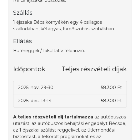
Nincs éjszakai buszozás.
Szállás
1 éjszaka Bécs környékén egy 4 csillagos
szállodában, kétágyas, fürdőszobás szobákban.
Ellátás
Büféreggeli / fakultatív félpanzió.
Időpontok
Teljes részvételi díjak
2025. nov. 29-30.
58.300 Ft
2025. dec. 13-14.
58.300 Ft
A teljes részvételi díj tartalmazza
az autóbuszos
utazást, az autóbuszos behajtási engedélyt Bécsbe,
az 1 éjszakai szállást reggelivel, az útlemondási
biztosítást, a felsorolt programokat és az