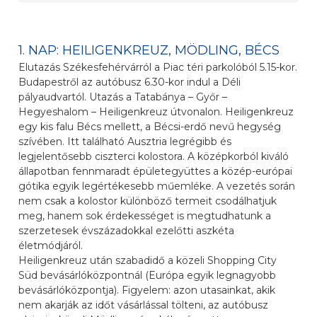
1. NAP: HEILIGENKREUZ, MÖDLING, BÉCS
Elutazás Székesfehérvárról a Piac téri parkolóból 5.15-kor.
Budapestről az autóbusz 6.30-kor indul a Déli
pályaudvartól. Utazás a Tatabánya – Győr –
Hegyeshalom – Heiligenkreuz útvonalon. Heiligenkreuz
egy kis falu Bécs mellett, a Bécsi-erdő nevű hegység
szívében. Itt található Ausztria legrégibb és
legjelentősebb ciszterci kolostora. A középkorból kiváló
állapotban fennmaradt épületegyüttes a közép-európai
gótika egyik legértékesebb műemléke. A vezetés során
nem csak a kolostor különböző termeit csodálhatjuk
meg, hanem sok érdekességet is megtudhatunk a
szerzetesek évszázadokkal ezelőtti aszkéta
életmódjáról.
Heiligenkreuz után szabadidő a közeli Shopping City
Süd bevásárlóközpontnál (Európa egyik legnagyobb
bevásárlóközpontja). Figyelem: azon utasainkat, akik
nem akarják az időt vásárlással tölteni, az autóbusz