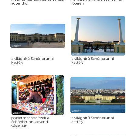
adventkor
főterén
a világhírű Schönbrunni
a világhírű Schönbrunni
kastély
kastély
papiermaché díszek a
a világhírű Schönbrunni
Schönbrunni adventi
kastély
vásárban