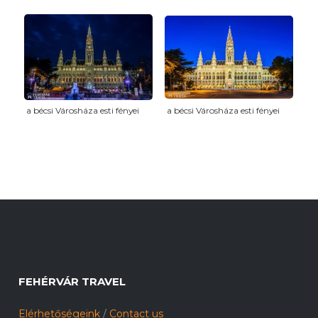
a bécsi Városháza esti fényei
a bécsi Városháza esti fényei
FEHÉRVÁR TRAVEL
Elérhetőségeink
/
Contact us