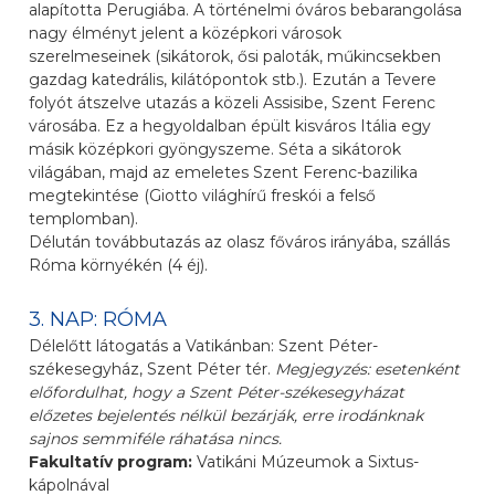
alapította Perugiába. A történelmi óváros bebarangolása
nagy élményt jelent a középkori városok
szerelmeseinek (sikátorok, ősi paloták, műkincsekben
gazdag katedrális, kilátópontok stb.). Ezután a Tevere
folyót átszelve utazás a közeli Assisibe, Szent Ferenc
városába. Ez a hegyoldalban épült kisváros Itália egy
másik középkori gyöngyszeme. Séta a sikátorok
világában, majd az emeletes Szent Ferenc-bazilika
megtekintése (Giotto világhírű freskói a felső
templomban).
Délután továbbutazás az olasz főváros irányába, szállás
Róma környékén (4 éj).
3. NAP: RÓMA
Délelőtt látogatás a Vatikánban: Szent Péter-
székesegyház, Szent Péter tér.
Megjegyzés: esetenként
előfordulhat, hogy a Szent Péter-székesegyházat
előzetes bejelentés nélkül bezárják, erre irodánknak
sajnos semmiféle ráhatása nincs.
Fakultatív program:
Vatikáni Múzeumok a Sixtus-
kápolnával