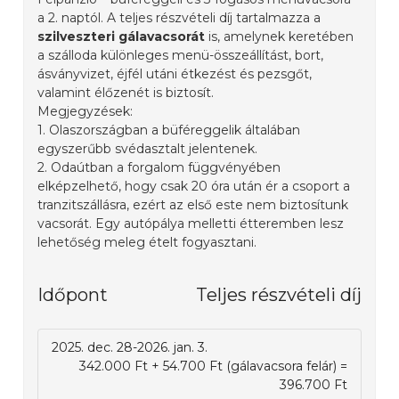
a 2. naptól. A teljes részvételi díj tartalmazza a
szilveszteri gálavacsorát
is, amelynek keretében
a szálloda különleges menü-összeállítást, bort,
ásványvizet, éjfél utáni étkezést és pezsgőt,
valamint élőzenét is biztosít.
Megjegyzések:
1. Olaszországban a büféreggelik általában
egyszerűbb svédasztalt jelentenek.
2. Odaútban a forgalom függvényében
elképzelhető, hogy csak 20 óra után ér a csoport a
tranzitszállásra, ezért az első este nem biztosítunk
vacsorát. Egy autópálya melletti étteremben lesz
lehetőség meleg ételt fogyasztani.
Időpont
Teljes részvételi díj
2025. dec. 28-2026. jan. 3.
342.000 Ft + 54.700 Ft (gálavacsora felár) =
396.700 Ft