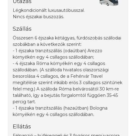
Utazás
Légkondicionált luxusautóbusszal.
Nincs éjszakai buszozás.
Szállás
Összesen 6 éjszaka kétágyas, fürdőszobás szállodai
szobákban a következők szerint:
- 1 éjszaka tranzitszállás (odaútban) Arezzo
környékén egy 4 csillagos szállodában;
- 4 éjszaka Róma környékén egy 4 csillagos
szállodában. (A szálloda hivatalos olaszországi
besorolása 4 csillagos, de a Fehérvár Travel
megítélése szerint inkább erős 3 csillagos szintűnek
felel meg.) A szálloda Róma belvárosától 30 km-re
található, így a bejutás forgalomtól függően 35-45
percig tart.
- 1 éjszaka tranzitszállás (hazaútban) Bologna
környékén egy 4 csillagos szállodában.
Ellátás
Félpanzió – büféreggeli és 3 fogásos menüvacsora