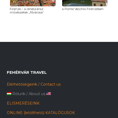
Firenze – a reneszánsz
a Ponte Vecchio Firenzében
művészetek „fővárosa”
FEHÉRVÁR TRAVEL
Elérhetőségeink
/
Contact us
Rólunk
/
About us
ELISMERÉSEINK
ONLINE (letölthető) KATALÓGUSOK