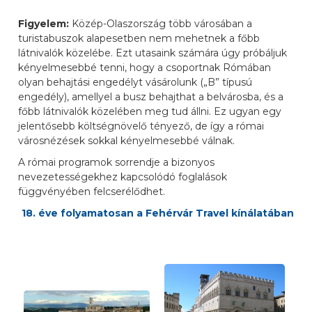
Figyelem:
Közép-Olaszország több városában a
turistabuszok alapesetben nem mehetnek a főbb
látnivalók közelébe. Ezt utasaink számára úgy próbáljuk
kényelmesebbé tenni, hogy a csoportnak Rómában
olyan behajtási engedélyt vásárolunk („B” típusú
engedély), amellyel a busz behajthat a belvárosba, és a
főbb látnivalók közelében meg tud állni. Ez ugyan egy
jelentősebb költségnövelő tényező, de így a római
városnézések sokkal kényelmesebbé válnak.
A római programok sorrendje a bizonyos
nevezetességekhez kapcsolódó foglalások
függvényében felcserélődhet.
18. éve folyamatosan a Fehérvár Travel kínálatában