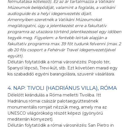
felmutatása kötelező). Ez az ár tartalmazza a Vatikáni
Múzeumok belépődíját, valamint a foglalás, a vatikáni
audioguide és a helyi idegenvezetés díjait.
Amennyiben szeretnék a Vatikáni Múzeumokat
meglátogatni, úgy a jelentkezést erre a fakultatív
programra az utazásra történő jelentkezéssel egy időben
tegyék meg. Figyelem: a fentebb leírtak alapján a
fakultatív programra max. 39 főt tudunk felvenni (max. 2
db 20 fős csoport a Fehérvár Travel idegenvezetőjével
együtt).
Délután folytatódik a római városnézés: Popolo tér,
Spanyol lépcső, Trevi-kút, stb. Ezt követően marad egy
kis szabadidő egyéni barangolásra, szuvenír vásárlásra.
4. NAP: TIVOLI (HADRIÁNUS VILLA), RÓMA
Délelőtt kirándulás a Róma melletti Tivoliba. Itt
Hadriánus római császár palotaegyüttesének
monumentális romjait nézzük meg, amely ma az
UNESCO világörökség részét képezi (gyönyörű
mediterrán környezet).
Délután folytatódik a római városnézés: San Pietro in