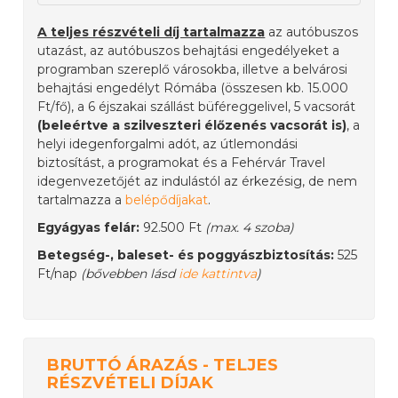
A teljes részvételi díj tartalmazza
az autóbuszos
utazást, az autóbuszos behajtási engedélyeket a
programban szereplő városokba, illetve a belvárosi
behajtási engedélyt Rómába (összesen kb. 15.000
Ft/fő), a 6 éjszakai szállást büféreggelivel, 5 vacsorát
(beleértve a szilveszteri élőzenés vacsorát is)
, a
helyi idegenforgalmi adót, az útlemondási
biztosítást, a programokat és a Fehérvár Travel
idegenvezetőjét az indulástól az érkezésig, de nem
tartalmazza a
belépődíjakat
.
Egyágyas felár:
92.500 Ft
(max. 4 szoba)
Betegség-, baleset- és poggyászbiztosítás:
525
Ft/nap
(bővebben lásd
ide kattintva
)
BRUTTÓ ÁRAZÁS - TELJES
RÉSZVÉTELI DÍJAK