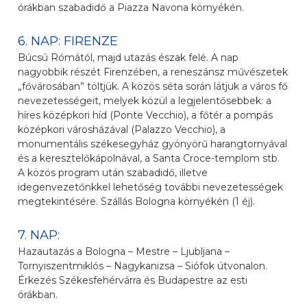
órákban szabadidő a Piazza Navona környékén.
6. NAP: FIRENZE
Búcsú Rómától, majd utazás észak felé. A nap
nagyobbik részét Firenzében, a reneszánsz művészetek
„fővárosában” töltjük. A közös séta során látjuk a város fő
nevezetességeit, melyek közül a legjelentősebbek: a
híres középkori híd (Ponte Vecchio), a főtér a pompás
középkori városházával (Palazzo Vecchio), a
monumentális székesegyház gyönyörű harangtornyával
és a keresztelőkápolnával, a Santa Croce-templom stb.
A közös program után szabadidő, illetve
idegenvezetőnkkel lehetőség további nevezetességek
megtekintésére. Szállás Bologna környékén (1 éj).
7. NAP:
Hazautazás a Bologna – Mestre – Ljubljana –
Tornyiszentmiklós – Nagykanizsa – Siófok útvonalon.
Érkezés Székesfehérvárra és Budapestre az esti
órákban.