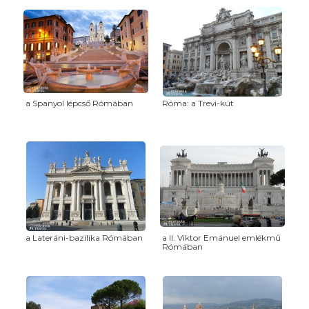
a Spanyol lépcső Rómában
Róma: a Trevi-kút
a Lateráni-bazilika Rómában
a II. Viktor Emánuel emlékmű
Rómában