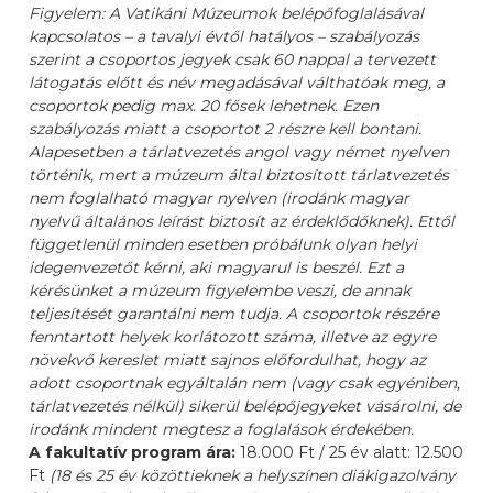
Figyelem: A Vatikáni Múzeumok belépőfoglalásával
kapcsolatos – a tavalyi évtől hatályos – szabályozás
szerint a csoportos jegyek csak 60 nappal a tervezett
látogatás előtt és név megadásával válthatóak meg, a
csoportok pedig max. 20 fősek lehetnek. Ezen
szabályozás miatt a csoportot 2 részre kell bontani.
Alapesetben a tárlatvezetés angol vagy német nyelven
történik, mert a múzeum által biztosított tárlatvezetés
nem foglalható magyar nyelven (irodánk magyar
nyelvű általános leírást biztosít az érdeklődőknek). Ettől
függetlenül minden esetben próbálunk olyan helyi
idegenvezetőt kérni, aki magyarul is beszél. Ezt a
kérésünket a múzeum figyelembe veszi, de annak
teljesítését garantálni nem tudja. A csoportok részére
fenntartott helyek korlátozott száma, illetve az egyre
növekvő kereslet miatt sajnos előfordulhat, hogy az
adott csoportnak egyáltalán nem (vagy csak egyéniben,
tárlatvezetés nélkül) sikerül belépőjegyeket vásárolni, de
irodánk mindent megtesz a foglalások érdekében.
A fakultatív program ára:
18.000 Ft / 25 év alatt: 12.500
Ft
(18 és 25 év közöttieknek a helyszínen diákigazolvány