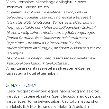
Vincoli-templom Michelangelo világhírű Mózes-
szobrával, Colosseum stb.
Figyelem: a Colosseum esetében az időpont- és
belépőjegyfoglalás csak kb. 1 hónappal a tervezett
látogatás előtt lehetséges. Sajnos az is előfordulhat,
hogy egyáltalán nem lehet belépőjegyeket vásárolni,
hiszen a világ szinte minden országából rengetegen
jönnek Rómába, és a Colosseumnak korlátozott a
kapacitása. Utasaink a Colosseumot kívülről
mindenképpen látni fogják, az épület elsősorban kívülről
látványos.
(A Colosseum belépő megvásárlásának menetéről a
későbbiekben küldünk tájékoztatást.)
A nap zárásaként részvétel a szilveszteri élőzenés
gálaesten a hotel éttermében.
5. NAP: RÓMA
Késői reggelit követően egész napos program az örök
városban: Lateráni-bazilika, Szent lépcső, majd gyalogos
városnézés Róma belvárosában: Capitolium és az ókori
emlékek, II. Viktor Emánuel emlékmű. A délutáni