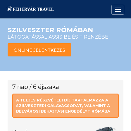
SZILVESZTER RÓMÁBAN
LÁTOGATÁSSAL ASSISIBE ÉS FIRENZÉBE
ONLINE JELENTKEZÉS
7 nap / 6 éjszaka
A TELJES RÉSZVÉTELI DÍJ TARTALMAZZA A
SZILVESZTERI GÁLAVACSORÁT, VALAMINT A
BELVÁROSI BEHAJTÁSI ENGEDÉLYT RÓMÁBA