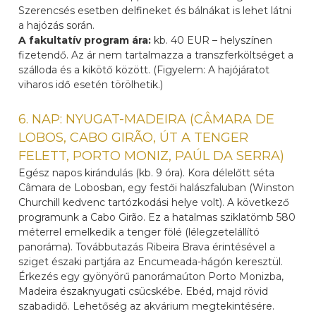
Szerencsés esetben delfineket és bálnákat is lehet látni
a hajózás során.
A fakultatív program ára:
kb. 40 EUR – helyszínen
fizetendő. Az ár nem tartalmazza a transzferköltséget a
szálloda és a kikötő között. (Figyelem: A hajójáratot
viharos idő esetén törölhetik.)
6. NAP: NYUGAT-MADEIRA (CÂMARA DE
LOBOS, CABO GIRÃO, ÚT A TENGER
FELETT, PORTO MONIZ, PAÚL DA SERRA)
Egész napos kirándulás (kb. 9 óra). Kora délelőtt séta
Câmara de Lobosban, egy festői halászfaluban (Winston
Churchill kedvenc tartózkodási helye volt). A következő
programunk a Cabo Girão. Ez a hatalmas sziklatömb 580
méterrel emelkedik a tenger fölé (lélegzetelállító
panoráma). Továbbutazás Ribeira Brava érintésével a
sziget északi partjára az Encumeada-hágón keresztül.
Érkezés egy gyönyörű panorámaúton Porto Monizba,
Madeira északnyugati csücskébe. Ebéd, majd rövid
szabadidő. Lehetőség az akvárium megtekintésére.