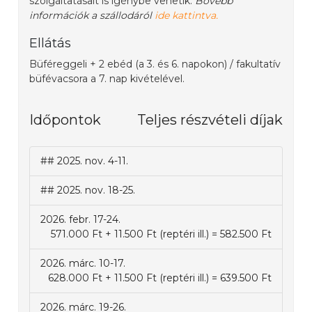
szolgáltatásait is igénybe vehetik.
Bővebb
információk a szállodáról
ide kattintva.
Ellátás
Büféreggeli + 2 ebéd (a 3. és 6. napokon) / fakultatív
büfévacsora a 7. nap kivételével.
Időpontok
Teljes részvételi díjak
## 2025. nov. 4-11.
## 2025. nov. 18-25.
2026. febr. 17-24.
571.000 Ft + 11.500 Ft (reptéri ill.) = 582.500 Ft
2026. márc. 10-17.
628.000 Ft + 11.500 Ft (reptéri ill.) = 639.500 Ft
2026. márc. 19-26.