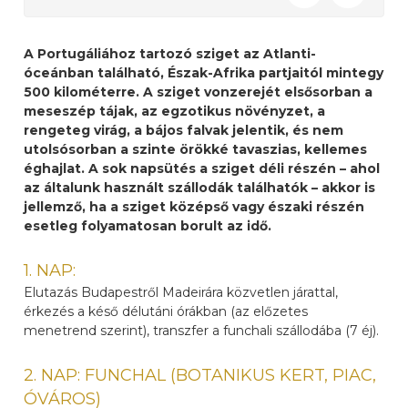
A Portugáliához tartozó sziget az Atlanti-
óceánban található, Észak-Afrika partjaitól mintegy
500 kilométerre. A sziget vonzerejét elsősorban a
meseszép tájak, az egzotikus növényzet, a
rengeteg virág, a bájos falvak jelentik, és nem
utolsósorban a szinte örökké tavaszias, kellemes
éghajlat. A sok napsütés a sziget déli részén – ahol
az általunk használt szállodák találhatók – akkor is
jellemző, ha a sziget középső vagy északi részén
esetleg folyamatosan borult az idő.
1. NAP:
Elutazás Budapestről Madeirára közvetlen járattal,
érkezés a késő délutáni órákban (az előzetes
menetrend szerint), transzfer a funchali szállodába (7 éj).
2. NAP: FUNCHAL (BOTANIKUS KERT, PIAC,
ÓVÁROS)