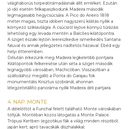
világháborús torpedótámadásnak állít emléket. Ezután
jó idő esetén felkapaszkodunk Madeira második
legmagasabb hegycsúcsára. A Pico do Arieiro 1818
méter magas, tiszta időben nagyszerű kilátás nyílik a
környező sziklavilágra. A csúcsról lejőve könnyű túrázási
lehetőség egy levada mentén a Balcões-kilátópontra.
A sziget északi lejtőin leereszkedve ismerkedés Santana
faluval és annak jellegzetes nádtetős házaival. Ebéd egy
helyi étteremben.
Délután érkezünk meg Madeira legkeletibb pontjaira.
Kilátópontok felkeresése után séta a sziget második
legnagyobb városában, Machicóban. Visszaútban a
szállodához megálló a Ponta do Garajau fok
monumentális Krisztus szobránál, ahonnan
lélegzetelállító panoráma nyílik Madeira déli partjaira.
4. NAP: MONTE
A délelőttöt a Funchal felett található Monte városkában
töltjük. Montéban közös látogatás a Monte Palace
Trópusi Kertben (egzotikus fák a világ minden részéből;
japán kert; apró tavacskák díszhalakkal;