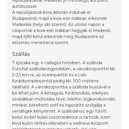
repülőjárataival, Madeirán jó minőségű, korszerű
autóbusszal.
A repülőjáratok kora délután indulnak el
Budapestről, majd a kora esti órákban érkeznek
Madeirára (helyi idő szerint). Az utolsó napon a
csoportok a kora esti órákban hagyják el Madeirát,
majd éjfél körül érkeznek meg Budapestre az
előzetes menetrend szerint.
Szállás
7 éjszaka egy 4 csillagos hotelben. A szálloda
Funchal szállodanegyedében, a városközponttól kb.
2-2,5 km-re, az óceánparttól és a Lido
fürdőkomplexumtól pedig kb. 300 méterre
található. A városközpontba a szálloda buszával is
be lehet jutni. A kétágyas, fürdőszobás, erkélyes
szobákban műholdas tévé, telefon, légkondicionáló,
minibár, bérelhető széf és hajszárító szolgálja a
vendégek kényelmét. A szállodához egy fűtött
belső és két külső úszómedence is tartozik, ezen
kívül külön térítés ellenében a wellness-központ