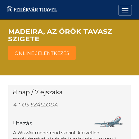
MADEIRA, AZ ÖRÖK TAVASZ
SZIGETE
ONLINE JELENTKEZÉS
8 nap / 7 éjszaka
4 *-OS SZÁLLODA
Utazás
A WizzAir menetrend szerinti közvetlen