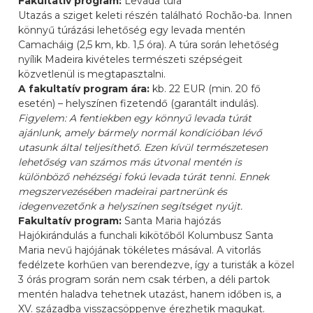
Fakultatív program:
Levada túra
Utazás a sziget keleti részén található Rochão-ba. Innen
könnyű túrázási lehetőség egy levada mentén
Camacháig (2,5 km, kb. 1,5 óra). A túra során lehetőség
nyílik Madeira kivételes természeti szépségeit
közvetlenül is megtapasztalni.
A fakultatív program ára:
kb. 22 EUR (min. 20 fő
esetén) – helyszínen fizetendő (garantált indulás).
Figyelem: A fentiekben egy könnyű levada túrát
ajánlunk, amely bármely normál kondícióban lévő
utasunk által teljesíthető. Ezen kívül természetesen
lehetőség van számos más útvonal mentén is
különböző nehézségi fokú levada túrát tenni. Ennek
megszervezésében madeirai partnerünk és
idegenvezetőnk a helyszínen segítséget nyújt.
Fakultatív program:
Santa Maria hajózás
Hajókirándulás a funchali kikötőből Kolumbusz Santa
Maria nevű hajójának tökéletes másával. A vitorlás
fedélzete korhűen van berendezve, így a turisták a közel
3 órás program során nem csak térben, a déli partok
mentén haladva tehetnek utazást, hanem időben is, a
XV. századba visszacsöppenve érezhetik magukat.