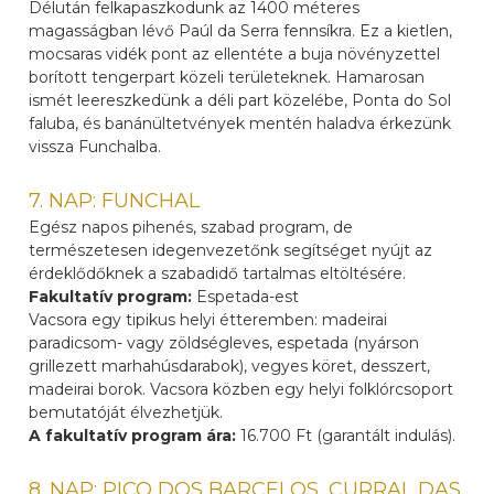
Délután felkapaszkodunk az 1400 méteres
magasságban lévő Paúl da Serra fennsíkra. Ez a kietlen,
mocsaras vidék pont az ellentéte a buja növényzettel
borított tengerpart közeli területeknek. Hamarosan
ismét leereszkedünk a déli part közelébe, Ponta do Sol
faluba, és banánültetvények mentén haladva érkezünk
vissza Funchalba.
7. NAP: FUNCHAL
Egész napos pihenés, szabad program, de
természetesen idegenvezetőnk segítséget nyújt az
érdeklődőknek a szabadidő tartalmas eltöltésére.
Fakultatív program:
Espetada-est
Vacsora egy tipikus helyi étteremben: madeirai
paradicsom- vagy zöldségleves, espetada (nyárson
grillezett marhahúsdarabok), vegyes köret, desszert,
madeirai borok. Vacsora közben egy helyi folklórcsoport
bemutatóját élvezhetjük.
A fakultatív program ára:
16.700 Ft (garantált indulás).
8. NAP: PICO DOS BARCELOS, CURRAL DAS