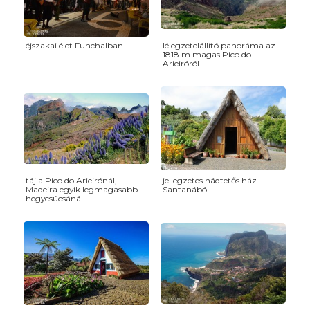
éjszakai élet Funchalban
lélegzetelállító panoráma az
1818 m magas Pico do
Arieiróról
táj a Pico do Arieirónál,
jellegzetes nádtetős ház
Madeira egyik legmagasabb
Santanából
hegycsúcsánál