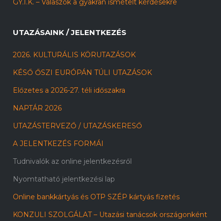
GY.I.K. – Válaszok a gyakran ismételt kérdésekre
UTAZÁSAINK / JELENTKEZÉS
2026. KULTURÁLIS KÖRUTAZÁSOK
KÉSŐ ŐSZI EURÓPÁN TÚLI UTAZÁSOK
Előzetes a 2026-27. téli időszakra
NAPTÁR 2026
UTAZÁSTERVEZŐ / UTAZÁSKERESŐ
A JELENTKEZÉS FORMÁI
Tudnivalók az online jelentkezésről
Nyomtatható jelentkezési lap
Online bankkártyás és OTP SZÉP kártyás fizetés
KONZULI SZOLGÁLAT – Utazási tanácsok országonként