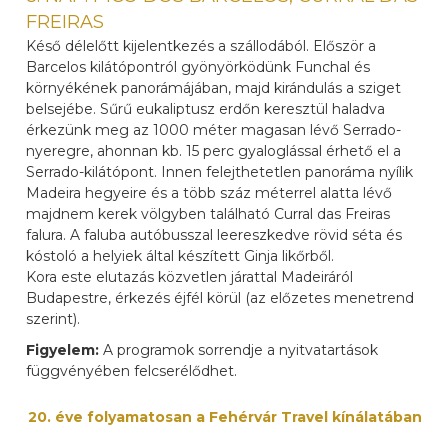
FREIRAS
Késő délelőtt kijelentkezés a szállodából. Először a
Barcelos kilátópontról gyönyörködünk Funchal és
környékének panorámájában, majd kirándulás a sziget
belsejébe. Sűrű eukaliptusz erdőn keresztül haladva
érkezünk meg az 1000 méter magasan lévő Serrado-
nyeregre, ahonnan kb. 15 perc gyaloglással érhető el a
Serrado-kilátópont. Innen felejthetetlen panoráma nyílik
Madeira hegyeire és a több száz méterrel alatta lévő
majdnem kerek völgyben található Curral das Freiras
falura. A faluba autóbusszal leereszkedve rövid séta és
kóstoló a helyiek által készített Ginja likőrből.
Kora este elutazás közvetlen járattal Madeiráról
Budapestre, érkezés éjfél körül (az előzetes menetrend
szerint).
Figyelem:
A programok sorrendje a nyitvatartások
függvényében felcserélődhet.
20. éve folyamatosan a Fehérvár Travel kínálatában