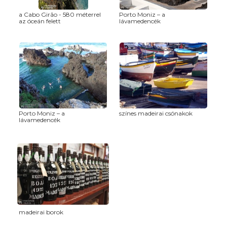
a Cabo Girão - 580 méterrel
Porto Moniz – a
az óceán felett
lávamedencék
Porto Moniz – a
színes madeirai csónakok
lávamedencék
madeirai borok