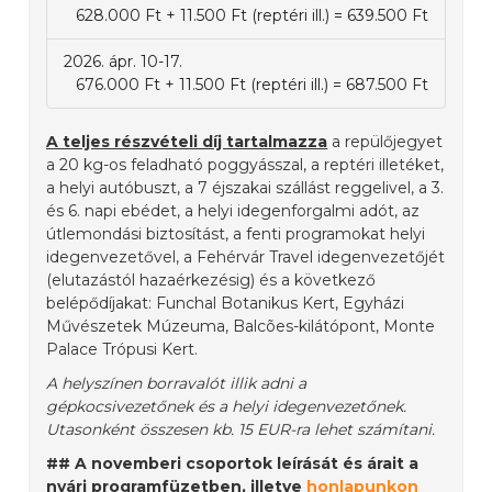
628.000 Ft + 11.500 Ft (reptéri ill.) = 639.500 Ft
2026. ápr. 10-17.
676.000 Ft + 11.500 Ft (reptéri ill.) = 687.500 Ft
A teljes részvételi díj tartalmazza
a repülőjegyet
a 20 kg-os feladható poggyásszal, a reptéri illetéket,
a helyi autóbuszt, a 7 éjszakai szállást reggelivel, a 3.
és 6. napi ebédet, a helyi idegenforgalmi adót, az
útlemondási biztosítást, a fenti programokat helyi
idegenvezetővel, a Fehérvár Travel idegenvezetőjét
(elutazástól hazaérkezésig) és a következő
belépődíjakat: Funchal Botanikus Kert, Egyházi
Művészetek Múzeuma, Balcões-kilátópont, Monte
Palace Trópusi Kert.
A helyszínen borravalót illik adni a
gépkocsivezetőnek és a helyi idegenvezetőnek.
Utasonként összesen kb. 15 EUR-ra lehet számítani.
## A novemberi csoportok leírását és árait a
nyári programfüzetben, illetve
honlapunkon