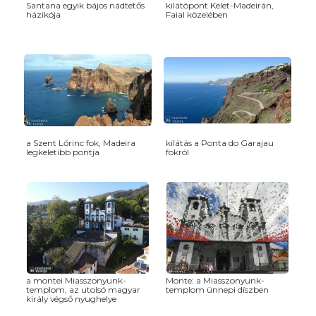
Santana egyik bájos nádtetős
kilátópont Kelet-Madeirán,
házikója
Faial közelében
a Szent Lőrinc fok, Madeira
kilátás a Ponta do Garajau
legkeletibb pontja
fokról
a montei Miasszonyunk-
Monte: a Miasszonyunk-
templom, az utolsó magyar
templom ünnepi díszben
király végső nyughelye