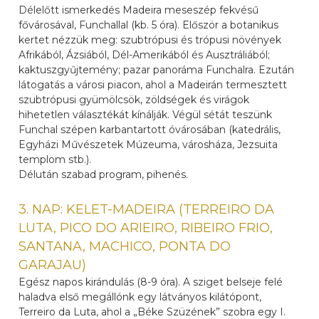
Délelőtt ismerkedés Madeira meseszép fekvésű
fővárosával, Funchallal (kb. 5 óra). Először a botanikus
kertet nézzük meg: szubtrópusi és trópusi növények
Afrikából, Ázsiából, Dél-Amerikából és Ausztráliából;
kaktuszgyűjtemény; pazar panoráma Funchalra. Ezután
látogatás a városi piacon, ahol a Madeirán termesztett
szubtrópusi gyümölcsök, zöldségek és virágok
hihetetlen választékát kínálják. Végül sétát teszünk
Funchal szépen karbantartott óvárosában (katedrális,
Egyházi Művészetek Múzeuma, városháza, Jezsuita
templom stb.).
Délután szabad program, pihenés.
3. NAP: KELET-MADEIRA (TERREIRO DA
LUTA, PICO DO ARIEIRO, RIBEIRO FRIO,
SANTANA, MACHICO, PONTA DO
GARAJAU)
Egész napos kirándulás (8-9 óra). A sziget belseje felé
haladva első megállónk egy látványos kilátópont,
Terreiro da Luta, ahol a „Béke Szüzének” szobra egy I.