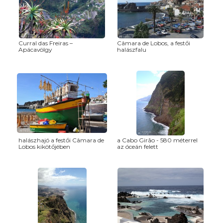
Curral das Freiras –
Câmara de Lobos, a festői
Apácavölgy
halászfalu
halászhajó a festői Câmara de
a Cabo Girão - 580 méterrel
Lobos kikötőjében
az óceán felett