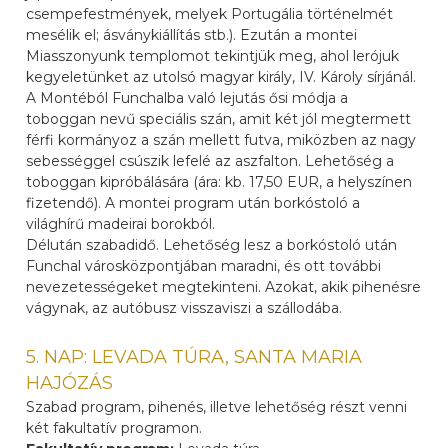
csempefestmények, melyek Portugália történelmét
mesélik el; ásványkiállítás stb.). Ezután a montei
Miasszonyunk templomot tekintjük meg, ahol lerójuk
kegyeletünket az utolsó magyar király, IV. Károly sírjánál.
A Montéból Funchalba való lejutás ősi módja a
toboggan nevű speciális szán, amit két jól megtermett
férfi kormányoz a szán mellett futva, miközben az nagy
sebességgel csúszik lefelé az aszfalton. Lehetőség a
toboggan kipróbálására (ára: kb. 17,50 EUR, a helyszínen
fizetendő). A montei program után borkóstoló a
világhírű madeirai borokból.
Délután szabadidő. Lehetőség lesz a borkóstoló után
Funchal városközpontjában maradni, és ott további
nevezetességeket megtekinteni. Azokat, akik pihenésre
vágynak, az autóbusz visszaviszi a szállodába.
5. NAP: LEVADA TÚRA, SANTA MARIA
HAJÓZÁS
Szabad program, pihenés, illetve lehetőség részt venni
két fakultatív programon.